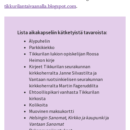
tikkurilantaivaanalla.blogspot.com
.
Lista aikakapseliin kätketyistä tavaroista:
Älypuhelin
Parkkikiekko
Tikkurilan lukion opiskelijan Roosa
Heimon kirje
Kirjeet Tikkurilan seurakunnan
kirkkoherralta Janne Silvastilta ja
Vantaan ruotsinkielisen seurakunnan
kirkkoherralta Martin Fageruddilta
Ehtoollispikari vanhasta Tikkurilan
kirkosta
Kolikoita
Muovinen maksukortti
Helsingin Sanomat
,
Kirkko ja kaupunki
ja
Vantaan Sanomat