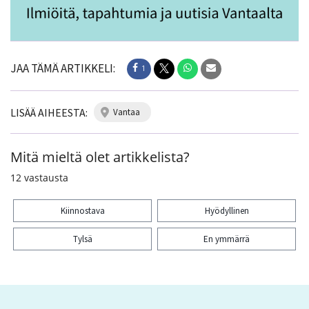
JAA TÄMÄ ARTIKKELI:
1
LISÄÄ AIHEESTA:
vantaa
Mitä mieltä olet artikkelista?
12
vastausta
Kiinnostava
Hyödyllinen
Tylsä
En ymmärrä
Kiitos palautteesta! Jaa artikkeli:
1