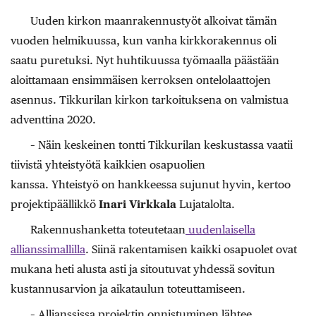
Uuden kirkon maanrakennustyöt alkoivat tämän
vuoden helmikuussa, kun vanha kirkkorakennus oli
saatu puretuksi. Nyt huhtikuussa työmaalla päästään
aloittamaan ensimmäisen kerroksen ontelolaattojen
asennus. Tikkurilan kirkon tarkoituksena on valmistua
adventtina 2020.
– Näin keskeinen tontti Tikkurilan keskustassa vaatii
tiivistä yhteistyötä kaikkien osapuolien
kanssa. Yhteistyö on hankkeessa sujunut hyvin, kertoo
projektipäällikkö
Inari Virkkala
Lujatalolta.
Rakennushanketta toteutetaan
uudenlaisella
allianssimallilla
. Siinä rakentamisen kaikki osapuolet ovat
mukana heti alusta asti ja sitoutuvat yhdessä sovitun
kustannusarvion ja aikataulun toteuttamiseen.
– Allianssissa projektin onnistuminen lähtee