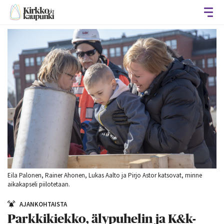
Avaa
Eila Palonen, Rainer Ahonen, Lukas Aalto ja Pirjo Astor katsovat, minne
aikakapseli piilotetaan.
AJANKOHTAISTA
Parkkikiekko, älypuhelin ja K&k-