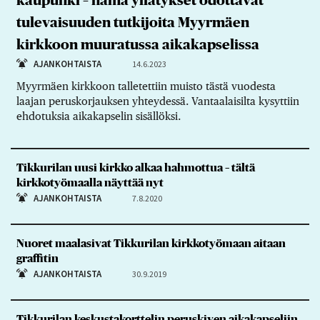
kaupunki – nämä yllätykset odottavat
tulevaisuuden tutkijoita Myyrmäen
kirkkoon muuratussa aikakapselissa
AJANKOHTAISTA
14.6.2023
Myyrmäen kirkkoon talletettiin muisto tästä vuodesta
laajan peruskorjauksen yhteydessä. Vantaalaisilta kysyttiin
ehdotuksia aikakapselin sisällöksi.
Tikkurilan uusi kirkko alkaa hahmottua – tältä
kirkkotyömaalla näyttää nyt
AJANKOHTAISTA
7.8.2020
Nuoret maalasivat Tikkurilan kirkkotyömaan aitaan
graffitin
AJANKOHTAISTA
30.9.2019
Tikkurilan keskustakorttelin peruskiven aikakapseliin