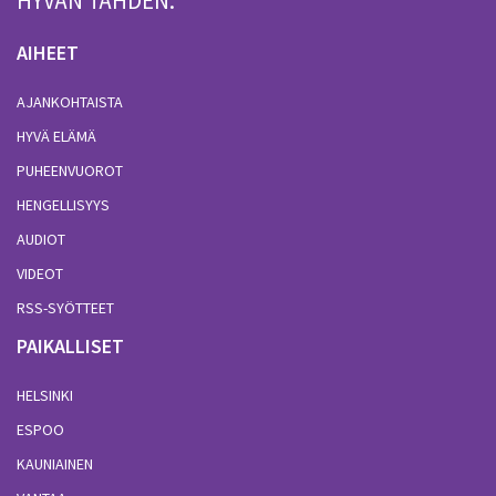
HYVÄN TÄHDEN.
AIHEET
AJANKOHTAISTA
HYVÄ ELÄMÄ
PUHEENVUOROT
HENGELLISYYS
AUDIOT
VIDEOT
RSS-SYÖTTEET
PAIKALLISET
HELSINKI
ESPOO
KAUNIAINEN