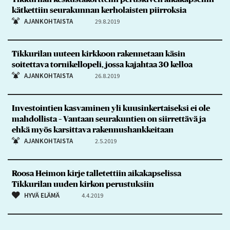
kätkettiin seurakunnan kerholaisten piirroksia
AJANKOHTAISTA
29.8.2019
Tikkurilan uuteen kirkkoon rakennetaan käsin
soitettava tornikellopeli, jossa kajahtaa 30 kelloa
AJANKOHTAISTA
26.8.2019
Investointien kasvaminen yli kuusinkertaiseksi ei ole
mahdollista – Vantaan seurakuntien on siirrettävä ja
ehkä myös karsittava rakennushankkeitaan
AJANKOHTAISTA
2.5.2019
Roosa Heimon kirje talletettiin aikakapselissa
Tikkurilan uuden kirkon perustuksiin
HYVÄ ELÄMÄ
4.4.2019