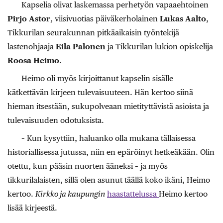
Kapselia olivat laskemassa perhetyön vapaaehtoinen
Pirjo Astor
, viisivuotias päiväkerholainen
Lukas Aalto
,
Tikkurilan seurakunnan pitkäaikaisin työntekijä
lastenohjaaja
Eila Palonen
ja Tikkurilan lukion opiskelija
Roosa Heimo
.
Heimo oli myös kirjoittanut kapselin sisälle
kätkettävän kirjeen tulevaisuuteen. Hän kertoo siinä
hieman itsestään, sukupolveaan mietityttävistä asioista ja
tulevaisuuden odotuksista.
– Kun kysyttiin, haluanko olla mukana tällaisessa
historiallisessa jutussa, niin en epäröinyt hetkeäkään. Olin
otettu, kun pääsin nuorten ääneksi – ja myös
tikkurilalaisten, sillä olen asunut täällä koko ikäni, Heimo
kertoo.
Kirkko ja kaupungin
haastattelussa
Heimo kertoo
lisää kirjeestä.