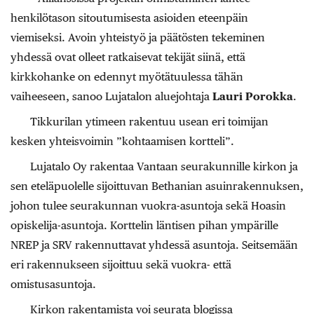
henkilötason sitoutumisesta asioiden eteenpäin
viemiseksi. Avoin yhteistyö ja päätösten tekeminen
yhdessä ovat olleet ratkaisevat tekijät siinä, että
kirkkohanke on edennyt myötätuulessa tähän
vaiheeseen, sanoo Lujatalon aluejohtaja
Lauri Porokka
.
Tikkurilan ytimeen rakentuu usean eri toimijan
kesken yhteisvoimin ”kohtaamisen kortteli”.
Lujatalo Oy rakentaa Vantaan seurakunnille kirkon ja
sen eteläpuolelle sijoittuvan Bethanian asuinrakennuksen,
johon tulee seurakunnan vuokra-asuntoja sekä Hoasin
opiskelija-asuntoja. Korttelin läntisen pihan ympärille
NREP ja SRV rakennuttavat yhdessä asuntoja. Seitsemään
eri rakennukseen sijoittuu sekä vuokra- että
omistusasuntoja.
Kirkon rakentamista voi seurata blogissa