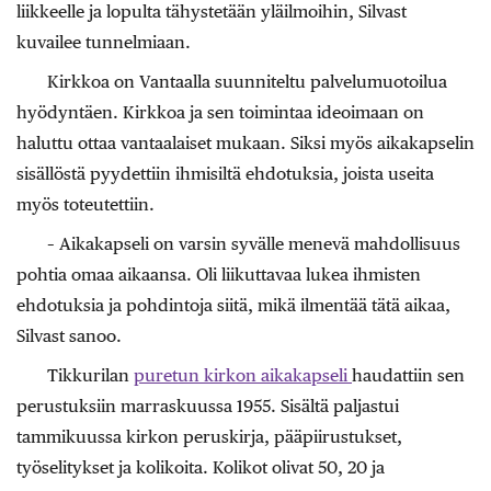
liikkeelle ja lopulta tähystetään yläilmoihin, Silvast
kuvailee tunnelmiaan.
Kirkkoa on Vantaalla suunniteltu palvelumuotoilua
hyödyntäen. Kirkkoa ja sen toimintaa ideoimaan on
haluttu ottaa vantaalaiset mukaan. Siksi myös aikakapselin
sisällöstä pyydettiin ihmisiltä ehdotuksia, joista useita
myös toteutettiin.
– Aikakapseli on varsin syvälle menevä mahdollisuus
pohtia omaa aikaansa. Oli liikuttavaa lukea ihmisten
ehdotuksia ja pohdintoja siitä, mikä ilmentää tätä aikaa,
Silvast sanoo.
Tikkurilan
puretun kirkon aikakapseli
haudattiin sen
perustuksiin marraskuussa 1955. Sisältä paljastui
tammikuussa kirkon peruskirja, pääpiirustukset,
työselitykset ja kolikoita. Kolikot olivat 50, 20 ja