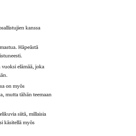
sallistujien kanssa
samastua. Häpeästä
istuneesti.
n vuoksi elämää, joka
ään.
ssa on myös
na, mutta tähän teemaan
kuvia siitä, millaisia
si käsitellä myös