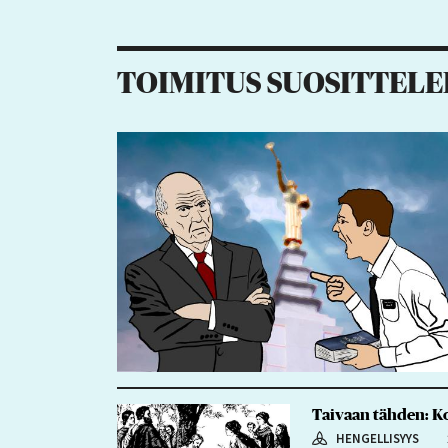
11
3
8
4
TOIMITUS SUOSITTELE
Taivaan tähden: Kon
HENGELLISYYS