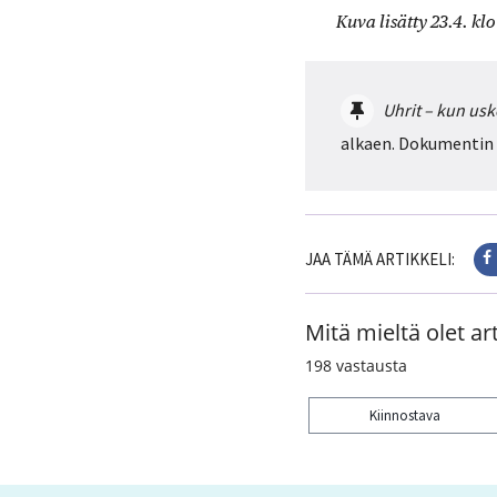
Kuva lisätty 23.4. klo
Uhrit – kun u
alkaen. Dokumentin
JAA TÄMÄ ARTIKKELI:
Mitä mieltä olet art
198
vastausta
Kiinnostava
Kiitos palautteesta! J