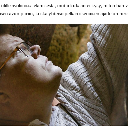
ilille avoliitossa elämisestä, mutta kukaan ei kysy, miten hän v
risen avun piiriin, koska yhteisö pelkää itsenäisen ajattelun her