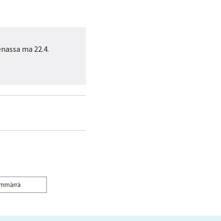
enassa ma 22.4.
ymmärrä