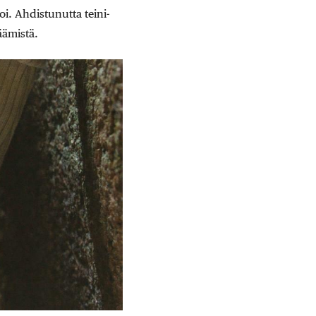
oi. Ahdistunutta teini-
äämistä.