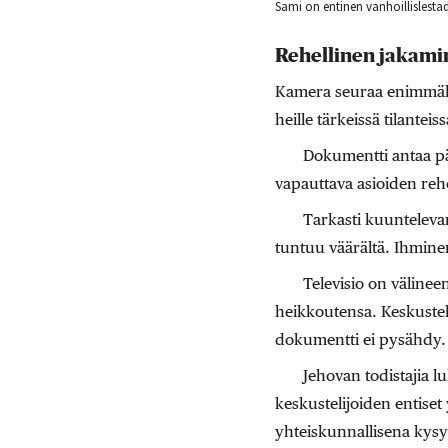
Sami on entinen vanhoillislestad
Rehellinen jakamin
Kamera seuraa enimmäkse
heille tärkeissä tilanteiss
Dokumentti antaa pää
vapauttava asioiden rehe
Tarkasti kuuntelevan
tuntuu väärältä. Ihminen
Televisio on väline
heikkoutensa. Keskustel
dokumentti ei pysähdy.
Jehovan todistajia l
keskustelijoiden entiset
yhteiskunnallisena kys