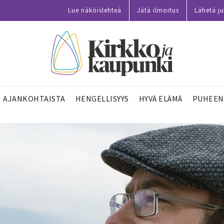
Lue näköislehteä
Jätä ilmoitus
Lähetä ju
AJANKOHTAISTA
HENGELLISYYS
HYVÄ ELÄMÄ
PUHEEN