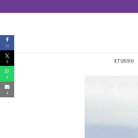
11
ETUSIVU
3
8
4