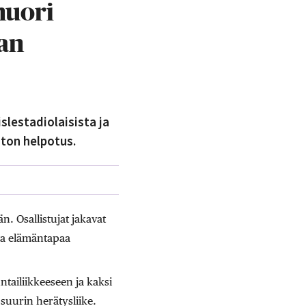
nuori
van
lestadiolaisista ja
ton helpotus.
. Osallistujat jakavat
tta elämäntapaa
ntailiikkeeseen ja kaksi
 suurin herätysliike.