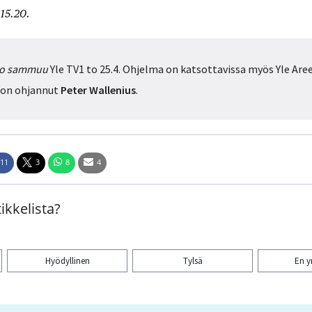
 15.20.
sko sammuu
Yle TV1 to 25.4. Ohjelma on katsottavissa myös Yle Are
 on ohjannut
Peter Wallenius
.
11
3
8
4
ikkelista?
Hyödyllinen
Tylsä
En 
aa artikkeli: