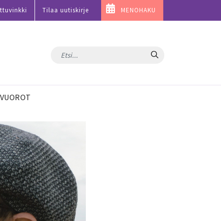
ttuvinkki
Tilaa uutiskirje
MENOHAKU
Hae
VUOROT