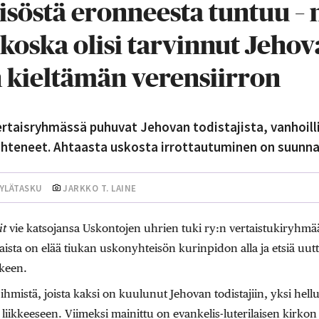
söstä eronneesta tuntuu – 
koska olisi tarvinnut Jeho
n kieltämän verensiirron
rtaisryhmässä puhuvat Jehovan todistajista, vanhoillis
lähteneet. Ahtaasta uskosta irrottautuminen on suunna
KYLÄTASKU
JARKKO T. LAINE
it
vie katsojansa Uskontojen uhrien tuki ry:n vertaistukiryhmään
aista on elää tiukan uskonyhteisön kurinpidon alla ja etsiä uu
lkeen.
ihmistä, joista kaksi on kuulunut Jehovan todistajiin, yksi hellu
 liikkeeseen. Viimeksi mainittu on evankelis-luterilaisen kirkon