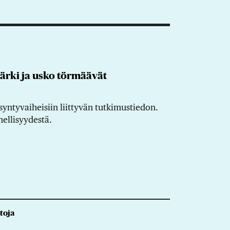
järki ja usko törmäävät
ntyvaiheisiin liittyvän tutkimustiedon.
hellisyydestä.
toja