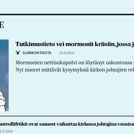
E
Tutkimustieto vei mormonit kriisiin, jossa 
AJANKOHTAISTA
25.9.2019
Mormonien nettisukupolvi on löytänyt uskontonsa sy
Nyt nuoret esittävät kysymyksiä kirkon johtajien re
trollifriikit ovat saaneet vaikuttaa kirkossa johtajina vuosisa
2.5.2019