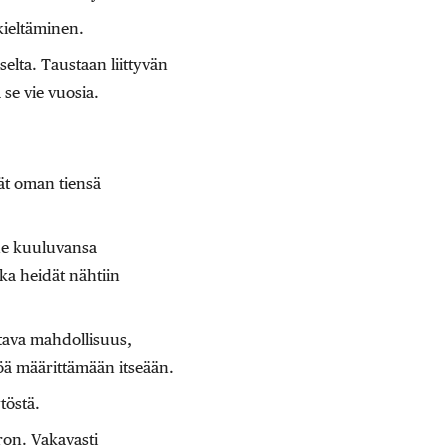
ieltäminen.
lta. Taustaan liittyvän
se vie vuosia.
ät oman tiensä
nne kuuluvansa
ka heidät nähtiin
tava mahdollisuus,
öä määrittämään itseään.
töstä.
ron. Vakavasti