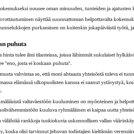
kokemukseksi nousee oman minuuden, tunteiden ja ajatusten k
 irrottautuminen näyttää suunnattoman helpottavalta kokemukse
tunnelukkojen purkaminen on kuitenkin jokapäiväistä työtä, ja 
aan puhuta
nta tulee ilmi tilanteissa, joissa lähimmät sukulaiset hylkääv
ee "eno, josta ei koskaan puhuta".
usta vahvistaa se, että moni ahtaasta yhteisöstä tuleva ei tu
massa elämässä ulkopuolisten kanssa ei saanut ystävystyä, kos
.
yhmäläisistä valtaväestöön kuuluminen on myönteinen ja helpot
puolivähemmistöön kuuluva ryhmäläinen ei kaipaa uutta yhteis
a välähtää rankkoja tuokiokuvia uskonnollisen vallan väärinkäy
 koska olisi tarvinnut Jehovan todistajien kieltämän verensiir