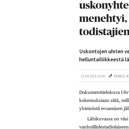
uskonyhtei
menehtyi, 
todistajie
Uskontojen uhrien ve
helluntailiikkeestä 
23.04.2019 14:30
TANELI 
Dokumenttielokuva
Uhr
kokemuksiaan siitä, mill
yhteisöstä eroamisen jä
Lähikuvassa on viisi 
vanhoillislestadiolaiseen