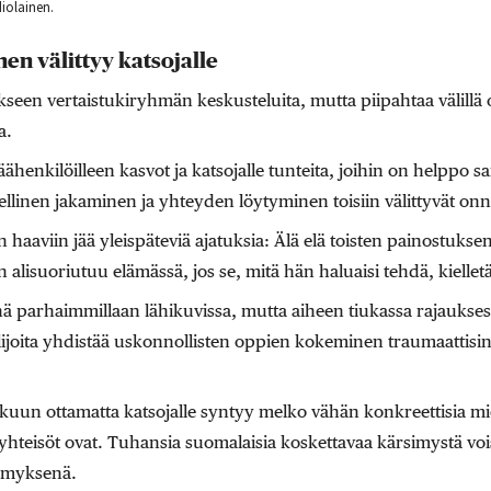
iolainen.
en välittyy katsojalle
en vertaistukiryhmän keskusteluita, mutta piipahtaa välillä o
a.
henkilöilleen kasvot ja katsojalle tunteita, joihin on helppo 
llinen jakaminen ja yhteyden löytyminen toisiin välittyvät onn
 haaviin jää yleispäteviä ajatuksia: Älä elä toisten painostukse
 alisuoriutuu elämässä, jos se, mitä hän haluaisi tehdä, kiellet
enä parhaimmillaan lähikuvissa, mutta aiheen tiukassa rajaukse
ijoita yhdistää uskonnollisten oppien kokeminen traumaattisi
ukuun ottamatta katsojalle syntyy melko vähän konkreettisia mieli
 yhteisöt ovat. Tuhansia suomalaisia koskettavaa kärsimystä voi
ymyksenä.