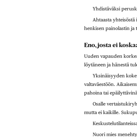
Yhdistäväksi perus
Ahtaasta yhteisöstä
henkisen painolastin ja 
Eno, josta ei kosk
Uuden vapauden korkea hi
löytäneen ja hänestä tul
Yksinäisyyden kokem
valtaväestöön. Aikaisem
pahoina tai epäilyttävinä
Osalle vertaistukir
mutta ei kaikille. Suku
Keskustelutilanteiss
Nuori mies menehtyy,