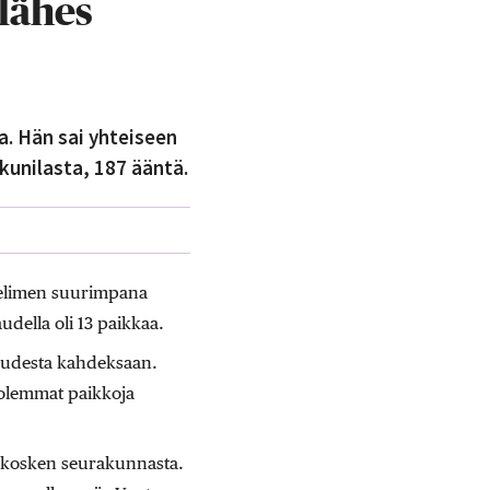
lähes
a. Hän sai yhteiseen
kunilasta, 187 ääntä.
 elimen suurimpana
udella oli 13 paikkaa.
uudesta kahdeksaan.
molemmat paikkoja
nkosken seurakunnasta.