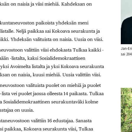
ksän on naisia ja viisi miehiä. Kahdeksan on
kuntaneuvoston paikoista yhdeksän meni
talle. Neljä paikkaa sai Kokoava seurakunta ja
ki. Yhdeksän valituista on naisia. Uusia on viisi.
Jan-Eri
vostoon valittiin viisi ehdokasta Tulkaa kaikki -
sai 204
ämään -listalta, kaksi Sosialidemokraattisen
 yksi Avoimelta listalta ja yksi Kokoava seurakunta
eksan on naisia, kuusi miehiä. Uusia valittiin viisi.
euvostoon valituista puolet on miehiä ja puolet
lista vei puolet jaossa olleesta 14 paikasta. Tulkaa
 ja Sosialidemokraattinen seurakuntaväki kolme
stajaa on uusia.
aneuvostoon valittiin 16 edustajaa. Sanasta
i paikkaa, Kokoava seurakunta viisi, Tulkaa