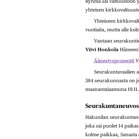
Ryhmä sai valtuustoon 
yhteisen kirkkovaltuust
Yhteiseen kirkkovalt
vuotiaita, mutta alle kol
Vantaan seurakunti
Viivi Honkola
Hämeenk
Äänestysprosentti
Va
Seurakuntavaalien a
384 seurakunnasta on ju
maanantaiaamuna 19.11. 
Seurakuntaneuvost
Hakunilan seurakuntaneuv
joka sai puolet 14 paika
kolme paikkaa, Sanasta 