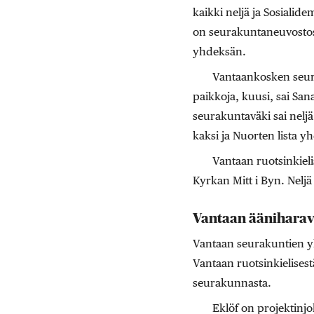
kaikki neljä ja Sosiali
on seurakuntaneuvostossa 
yhdeksän.
Vantaankosken seura
paikkoja, kuusi, sai Sa
seurakuntaväki sai nelj
kaksi ja Nuorten lista 
Vantaan ruotsinkiel
Kyrkan Mitt i Byn. Neljä
Vantaan ääniharav
Vantaan seurakuntien yh
Vantaan ruotsinkielises
seurakunnasta.
Eklöf on projektinjoh