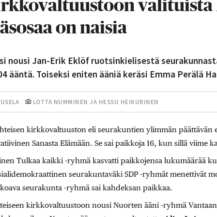
rkkovaltuustoon valituista 
äsosaa on naisia
i nousi Jan-Erik Eklöf ruotsinkielisestä seurakunnast
4 ääntä. Toiseksi eniten ääniä keräsi Emma Perälä Ha
UUSELA
LOTTA NUMMINEN JA HESSU HEIKURINEN
hteisen kirkkovaltuuston eli seurakuntien ylimmän päättävän
iivinen Sanasta Elämään. Se sai paikkoja 16, kun sillä viime ka
nen Tulkaa kaikki -ryhmä kasvatti paikkojensa lukumäärää k
osialidemokraattinen seurakuntaväki SDP -ryhmät menettivät 
koava seurakunta -ryhmä sai kahdeksan paikkaa.
eiseen kirkkovaltuustoon nousi Nuorten ääni -ryhmä Vantaa