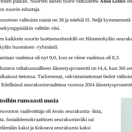
yhden paikan. Nuorten äänen tuore valtuutettu
Alisa Leino
on
on nuorin edustaja.
uustoon valituista naisia on 36 ja miehiä 15. Neljä kymmenestä 
mekymppisiäkin valittiin viisi.
en kaikkein nuorin luottamushenkilö on Hämeenkylän seuraku
ylän huominen -ryhmästä.
ntaan vaaleissa oli nyt 9,0, kun se viime vaaleissa oli 8,3.
lustava valtakunnallinen äänestysprosentti on 14,4, kun 316 s
lkaissut tietonsa. Tarkemmat, vahvistamattomat tiedot valituis
Edellisissä seurakuntavaaleissa vuonna 2014 äänestysprosentti 
oihin runsaasti uusia
oston vaalivoittaja oli Avoin seurakunta –lista,
sta. Sosialidemokraattinen seurakuntaväki sai
elämään kaksi ja Kokoava seurakunta kaksi