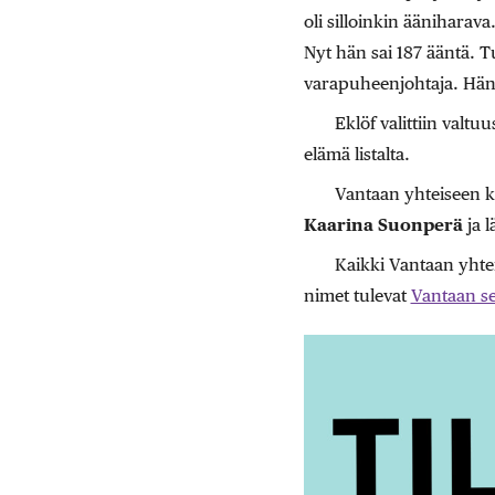
oli silloinkin ääniharav
Nyt hän sai 187 ääntä. T
varapuheenjohtaja. Hän 
Eklöf valittiin valtu
elämä listalta.
Vantaan yhteiseen k
Kaarina Suonperä
ja l
Kaikki Vantaan yhte
nimet tulevat
Vantaan se