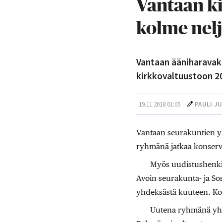
Vantaan ki
kolme nelj
Vantaan ääniharavaks
kirkkovaltuustoon 20
19.11.2018 01:05
PAULI J
Vantaan seurakuntien y
ryhmänä jatkaa konservat
Myös uudistushenki
Avoin seurakunta- ja S
yhdeksästä kuuteen. Ko
Uutena ryhmänä yht