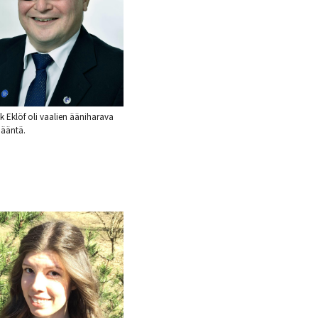
k Eklöf oli vaalien ääniharava
 ääntä.