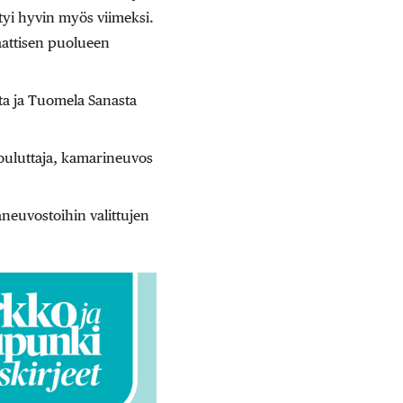
tyi hyvin myös viimeksi.
raattisen puolueen
alta ja Tuomela Sanasta
ouluttaja, kamarineuvos
euvostoihin valittujen