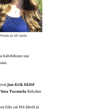
erälä sai 187 ääntä.
ta kahdeksan saa
ksan.
ovat
Jan-Erik Eklöf
Tiina Tuomel
a
Rekolan
ssa hän sai 184 ääntä ja