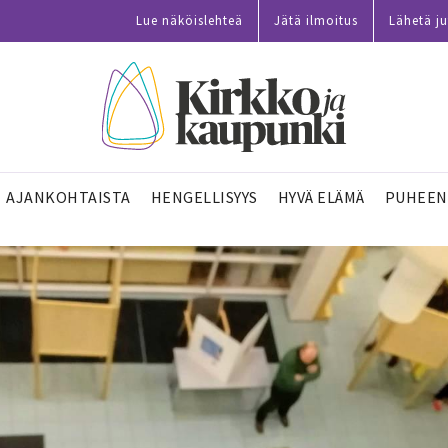
Lue näköislehteä
Jätä ilmoitus
Lähetä ju
AJANKOHTAISTA
HENGELLISYYS
HYVÄ ELÄMÄ
PUHEEN