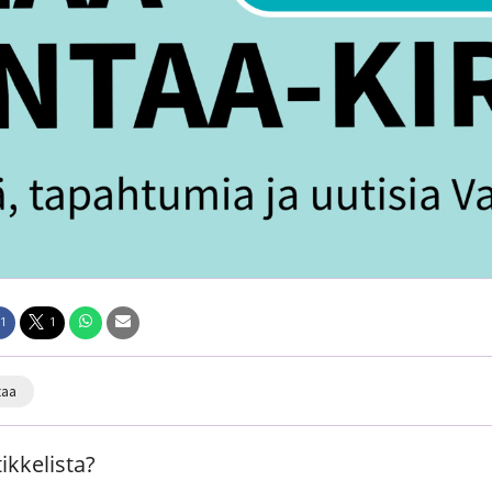
1
1
taa
ikkelista?