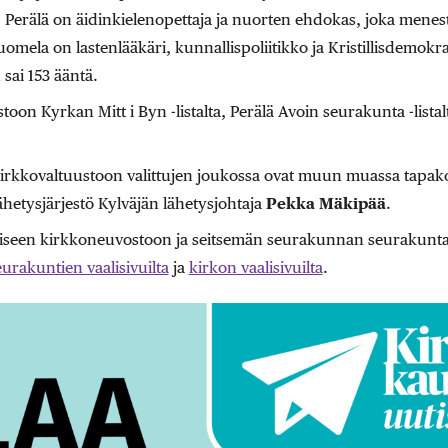
a. Perälä on äidinkielenopettaja ja nuorten ehdokas, joka menes
uomela on lastenlääkäri, kunnallispoliitikko ja Kristillisdemok
sai 153 ääntä.
ustoon Kyrkan Mitt i Byn -listalta, Perälä Avoin seurakunta -list
irkkovaltuustoon valittujen joukossa ovat muun muassa tapak
ähetysjärjestö Kylväjän lähetysjohtaja
Pekka Mäkipää
.
iseen kirkkoneuvostoon ja seitsemän seurakunnan seurakuntan
urakuntien vaalisivuilta
ja
kirkon vaalisivuilta
.