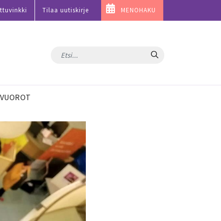
ttuvinkki
Tilaa uutiskirje
MENOHAKU
Hae
VUOROT