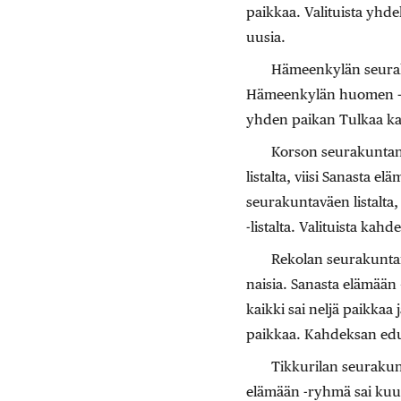
paikkaa. Valituista yhde
uusia.
Hämeenkylän seura
Hämeenkylän huomen -lis
yhden paikan Tulkaa kaik
Korson seurakuntaneu
listalta, viisi Sanasta el
seurakuntaväen listalta,
-listalta. Valituista kahd
Rekolan seurakuntan
naisia. Sanasta elämään –
kaikki sai neljä paikkaa
paikkaa. Kahdeksan edu
Tikkurilan seurakunt
elämään -ryhmä sai kuus