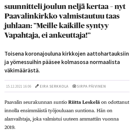
suunnitteli joulun neljä kertaa – nyt
Paavalinkirkko valmistautuu taas
juhlaan: ”Meille kaikille syntyy
Vapahtaja, ei ankeuttaja!”
Toisena koronajouluna kirkkojen aattohartauksiin
ja yömessuihin pääsee kolmasosa normaalista
väkimäärästä.
15.12.2021 16:06
EIRA SERKKOLA
SIRPA PÄIVINEN
Paavalin seurakunnan suntio
Riitta Leskelä
on odottanut
innolla ensimmäistä työjouluaan suntiona. Hän on
alanvaihtaja, joka valmistui uuteen ammattiin vuonna
2019.