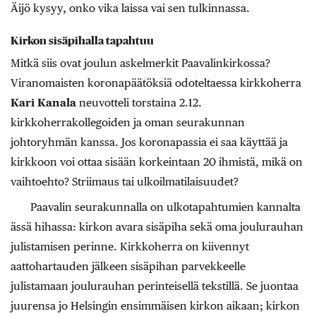
Äijö kysyy, onko vika laissa vai sen tulkin­nassa.
Kirkon sisäpihalla tapahtuu
Mitkä siis ovat joulun askelmerkit Paavalinkirkossa?
Viranomaisten koronapäätöksiä odotel­taes­sa kirkkoherra
Kari Kanala
neuvotteli torstaina 2.12.
kirkkoherrakollegoiden ja oman seurakunnan
johtoryhmän kanssa. Jos koronapassia ei saa käyttää ja
kirkkoon voi ottaa sisään korkeintaan 20 ihmistä, mikä on
vaihtoehto? Striimaus tai ulkoilma­tilaisuudet?
Paavalin seurakunnalla on ulkotapahtumien kannalta
ässä hihassa: kirkon avara sisäpiha sekä oma joulurauhan
julistamisen perinne. Kirkkoherra on kiivennyt
aattohartauden jälkeen sisäpihan parvekkeelle
julistamaan joulurauhan perinteisellä tekstillä. Se juontaa
juurensa jo Helsingin ensimmäisen kirkon aikaan; kirkon