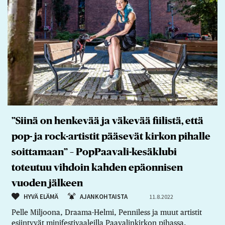
”Siinä on henkevää ja väkevää fiilistä, että
pop- ja rock-artistit pääsevät kirkon pihalle
soittamaan” – PopPaavali-kesäklubi
toteutuu vihdoin kahden epäonnisen
vuoden jälkeen
HYVÄ ELÄMÄ
AJANKOHTAISTA
11.8.2022
Pelle Miljoona, Draama-Helmi, Penniless ja muut artistit
esiintyvät minifestivaaleilla Paavalinkirkon pihassa.