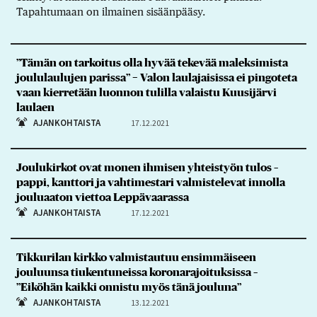
Tapahtumaan on ilmainen sisäänpääsy.
”Tämän on tarkoitus olla hyvää tekevää maleksimista
joululaulujen parissa” − Valon laulajaisissa ei pingoteta
vaan kierretään luonnon tulilla valaistu Kuusijärvi
laulaen
AJANKOHTAISTA
17.12.2021
Joulukirkot ovat monen ihmisen yhteistyön tulos –
pappi, kanttori ja vahtimestari valmistelevat innolla
jouluaaton viettoa Leppävaarassa
AJANKOHTAISTA
17.12.2021
Tikkurilan kirkko valmistautuu ensimmäiseen
jouluunsa tiukentuneissa koronarajoituksissa –
”Eiköhän kaikki onnistu myös tänä jouluna”
AJANKOHTAISTA
13.12.2021