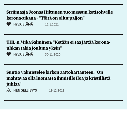
Striimaaja Joonas Hiltunen tuo messun kotisohville
korona-aikana – ”Töitä on ollut paljon”
HYVÄ ELÄMÄ
11.1.2021
THL:n Mika Salminen: ”Ketään ei saa jättää korona­
uhkan takia jouluna yksin”
HYVÄ ELÄMÄ
30.11.2020
Suntio valmistelee kirkon aattohartauteen: ”On
mahtavaa olla luomassa ihmisille iloa ja kristillistä
juhlaa”
HENGELLISYYS
19.12.2019