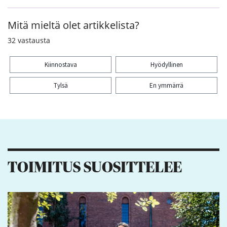
Mitä mieltä olet artikkelista?
32
vastausta
Kiinnostava
Hyödyllinen
Tylsä
En ymmärrä
Kiitos palautteesta! Jaa artikkeli:
4
1
2
1
TOIMITUS SUOSITTELEE