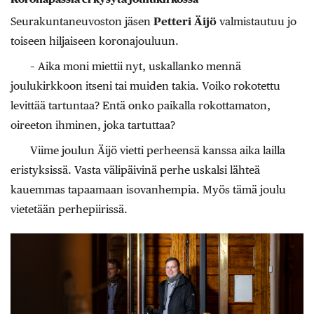
Seurakuntaneuvoston jäsen
Petteri ­Äijö
valmistautuu jo
toiseen hiljaiseen koronajouluun.
– Aika moni miettii nyt, uskallanko mennä
joulukirkkoon itseni tai muiden takia. Voiko rokotettu
levittää tartuntaa? Entä onko paikalla rokottamaton,
oireeton ihminen, joka tartuttaa?
Viime joulun Äijö vietti perheensä kanssa aika lailla
eristyksissä. Vasta välipäivinä perhe uskalsi lähteä
kauemmas tapaamaan isovanhempia. Myös tämä joulu
vietetään perhepiirissä.