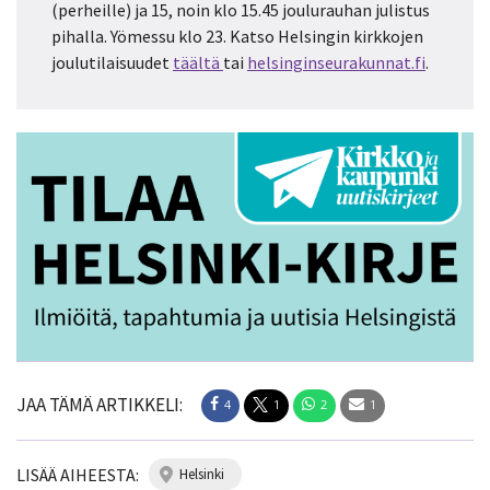
(perheille) ja 15, noin klo 15.45 joulurauhan julistus
pihalla. Yömessu klo 23. Katso Helsingin kirkkojen
joulutilaisuudet
täältä
tai
helsinginseurakunnat.fi
.
JAA TÄMÄ ARTIKKELI:
4
1
2
1
LISÄÄ AIHEESTA:
helsinki