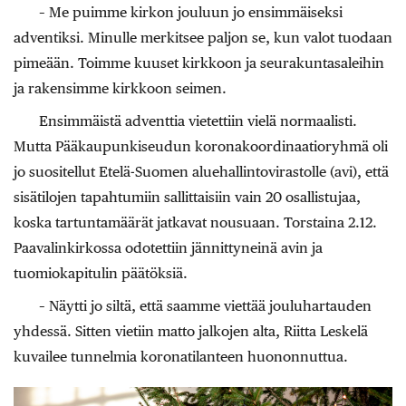
– Me puimme kirkon jouluun jo ensimmäiseksi
adventiksi. Minulle merkitsee paljon se, kun valot tuodaan
pimeään. Toimme kuuset kirkkoon ja seurakuntasaleihin
ja rakensimme kirkkoon seimen.
Ensimmäistä adventtia vietettiin vielä normaalisti.
Mutta Pääkaupunkiseudun koronakoordinaatioryhmä oli
jo suositellut Etelä-Suomen aluehallintovirastolle (avi), että
sisätilojen tapahtumiin sallittaisiin vain 20 osallistujaa,
koska tartuntamäärät jatkavat nousuaan. Torstaina 2.12.
Paavalinkirkossa odotettiin jännittyneinä avin ja
tuomiokapitulin päätöksiä.
– Näytti jo siltä, että saamme viettää jouluhartauden
yhdessä. Sitten vietiin matto jalkojen alta, Riitta Leskelä
kuvailee tunnelmia koronatilanteen huononnuttua.