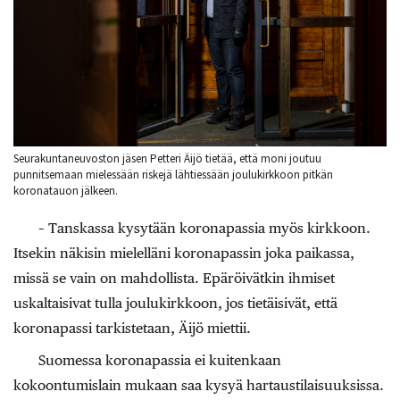
Seurakuntaneuvoston jäsen Petteri Äijö tietää, että moni joutuu
punnitsemaan mielessään riskejä lähtiessään joulukirkkoon pitkän
koronatauon jälkeen.
– Tanskassa kysytään koronapassia myös kirkkoon.
Itsekin näkisin mielelläni koronapassin joka paikassa,
missä se vain on mahdollista. Epäröivätkin ihmiset
uskaltaisivat tulla joulukirkkoon, jos tietäisivät, että
koronapassi tarkistetaan, ­Äijö miettii.
Suomessa koronapassia ei kuitenkaan
kokoontumislain mukaan saa kysyä hartaustilaisuuksissa.