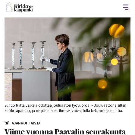
Avaa
Suntio Riitta Leskelä odottaa jouluaaton työvuoroa. – Jouluaattona sitten
kaikki tapahtuu, ja on juhlamieli. Ihmiset voivat tulla kirkkoon ja nauttia.
AJANKOHTAISTA
Viime vuonna Paavalin seurakunta