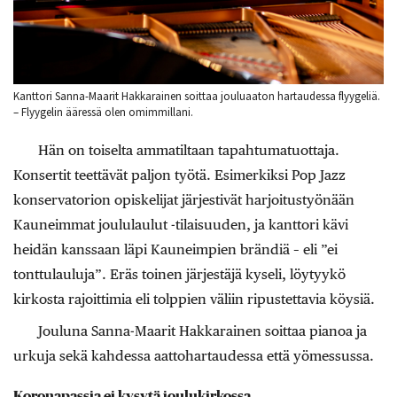
Kanttori Sanna-Maarit Hakkarainen soittaa jouluaaton hartaudessa flyygeliä.
– Flyygelin ääressä olen omimmillani.
Hän on toiselta ammatiltaan tapahtumatuottaja.
Konsertit teettävät paljon työtä. Esimerkiksi Pop Jazz
konservatorion opiskelijat järjestivät harjoitustyönään
Kauneimmat joululaulut -tilaisuuden, ja kanttori kävi
heidän kanssaan läpi Kauneimpien brändiä – eli ”ei
tonttulauluja”. Eräs toinen järjestäjä kyseli, löytyykö
kirkosta rajoittimia eli tolppien väliin ripustettavia köysiä.
Jouluna Sanna-Maarit Hakkarainen soittaa pianoa ja
urkuja sekä kahdessa aattohartaudessa että yömessussa.
Koronapassia ei kysytä joulukirkossa