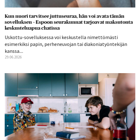
Kun nuori tarvitsee juttuseuraa, hän voi avata tämän
sovelluksen – Espoon seurakunnat tarjoavat maksutonta
keskusteluapua chatissa
Uskottu-sovelluksessa voi keskustella nimettömästi
esimerkiksi papin, perheneuvojan tai diakoniatyöntekijän
kanssa....
29.06.2026