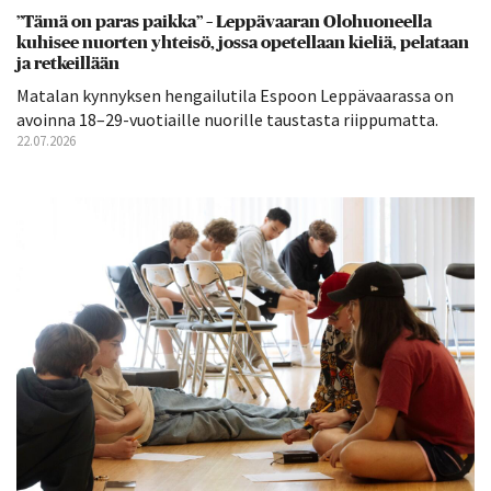
”Tämä on paras paikka” – Leppävaaran Olohuoneella
kuhisee nuorten yhteisö, jossa opetellaan kieliä, pelataan
ja retkeillään
Matalan kynnyksen hengailutila Espoon Leppävaarassa on
avoinna 18–29-vuotiaille nuorille taustasta riippumatta.
22.07.2026