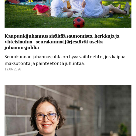
Kaupunkijuhannus sisältää saunomista, herkkuja ja
yhteislaulua – seurakunnat järjestävät useita
juhannusjuhlia
Seurakunnan juhannusjuhla on hyvä vaihtoehto, jos kaipaa
maksutonta ja päihteetöntä juhlintaa.
17.06.2026