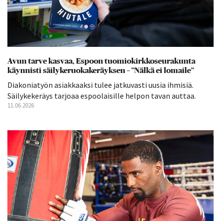
Avun tarve kasvaa, Espoon tuomiokirkkoseurakunta
käynnisti säilykeruokakeräyksen – ”Nälkä ei lomaile”
Diakoniatyön asiakkaaksi tulee jatkuvasti uusia ihmisiä.
Säilykekeräys tarjoaa espoolaisille helpon tavan auttaa.
11.06.2026