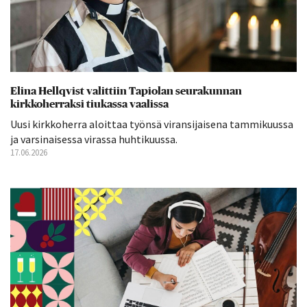
Elina Hellqvist valittiin Tapiolan seurakunnan
kirkkoherraksi tiukassa vaalissa
Uusi kirkkoherra aloittaa työnsä viransijaisena tammikuussa
ja varsinaisessa virassa huhtikuussa.
17.06.2026