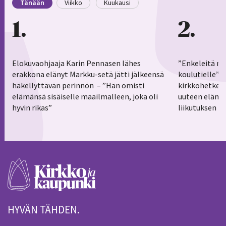
Tänään
Viikko
Kuukausi
1
2
Elokuvaohjaaja Karin Pennasen lähes
”Enkeleitä ma
erakkona elänyt Markku-setä jätti jälkeensä
koulutielle”–
häkellyttävän perinnön – ”Hän omisti
kirkkohetkess
elämänsä sisäiselle maailmalleen, joka oli
uuteen elämä
hyvin rikas”
liikutuksen h
HYVÄN TÄHDEN.