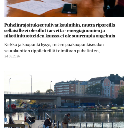
Puhelinrajoitukset tulivat kouluihin, mutta ripareilla
sellaisille ei ole ollut tarvetta – energiajuomien ja
nikotiinituotteiden kanssa ei ole suurempia ongelmia
Kirkko ja kaupunki kysyi, miten pääkaupunkiseudun
seurakuntien rippileireillä toimitaan puhelinten,...
24.06.2026