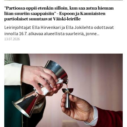
”Partiossa oppii etenkin silloin, kun saa astua hieman
liian suuriin saappaisiin” – Espoon ja Kauniaisten
partiolaiset suuntaavat Väiski-leirille
Leirinjohtajat Ella Hirvenkari ja Ella Jokilehto odottavat
innolla 16.7. alkavaa alueellista suurleiriä, jonne...
13.07.2026