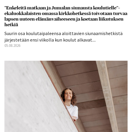
”Enkeleitä matkaan ja Jumalan siunausta koulutielle”–
ekaluokkalaisten omassa kirkkohetkessä toivotaan turvaa
lapsen uuteen elämänvaiheeseen ja koetaan liikutuksen
hetkiä
Suurin osa koulutaipaleensa aloittavien siunaamishetkistä
järjestetään ensi viikolla kun koulut alkavat....
05.08.2026