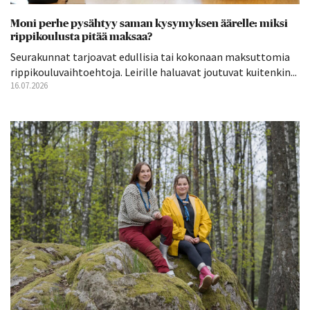
Moni perhe pysähtyy saman kysymyksen äärelle: miksi
rippikoulusta pitää maksaa?
Seurakunnat tarjoavat edullisia tai kokonaan maksuttomia
rippikouluvaihtoehtoja. Leirille haluavat joutuvat kuitenkin...
16.07.2026