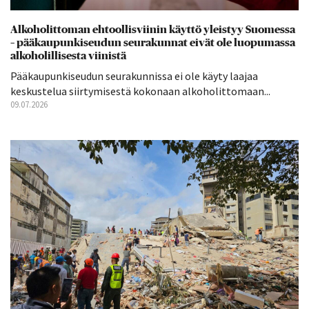
Alkoholittoman ehtoollisviinin käyttö yleistyy Suomessa
– pääkaupunkiseudun seurakunnat eivät ole luopumassa
alkoholillisesta viinistä
Pääkaupunkiseudun seurakunnissa ei ole käyty laajaa
keskustelua siirtymisestä kokonaan alkoholittomaan...
09.07.2026