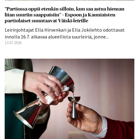
”Partiossa oppii etenkin silloin, kun saa astua hieman
liian suuriin saappaisiin” – Espoon ja Kauniaisten
partiolaiset suuntaavat Väiski-leirille
Leirinjohtajat Ella Hirvenkari ja Ella Jokilehto odottavat
innolla 16.7. alkavaa alueellista suurleiriä, jonne...
13.07.2026