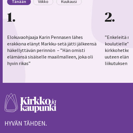
Tänään
Viikko
Kuukausi
1
2
Elokuvaohjaaja Karin Pennasen lähes
”Enkeleitä ma
erakkona elänyt Markku-setä jätti jälkeensä
koulutielle”–
häkellyttävän perinnön – ”Hän omisti
kirkkohetkess
elämänsä sisäiselle maailmalleen, joka oli
uuteen elämä
hyvin rikas”
liikutuksen h
HYVÄN TÄHDEN.