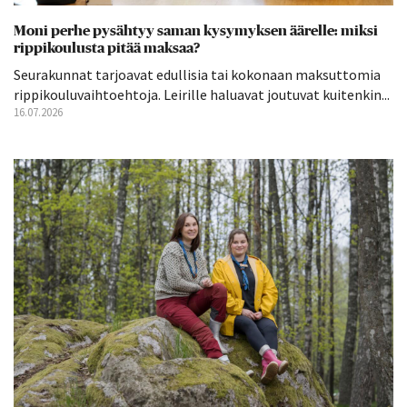
Moni perhe pysähtyy saman kysymyksen äärelle: miksi
rippikoulusta pitää maksaa?
Seurakunnat tarjoavat edullisia tai kokonaan maksuttomia
rippikouluvaihtoehtoja. Leirille haluavat joutuvat kuitenkin...
16.07.2026