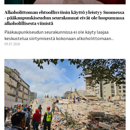
Alkoholittoman ehtoollisviinin käyttö yleistyy Suomessa
– pääkaupunkiseudun seurakunnat eivät ole luopumassa
alkoholillisesta viinistä
Pääkaupunkiseudun seurakunnissa ei ole käyty laajaa
keskustelua siirtymisestä kokonaan alkoholittomaan...
09.07.2026