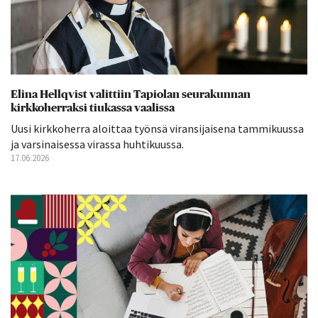
Elina Hellqvist valittiin Tapiolan seurakunnan
kirkkoherraksi tiukassa vaalissa
Uusi kirkkoherra aloittaa työnsä viransijaisena tammikuussa
ja varsinaisessa virassa huhtikuussa.
17.06.2026