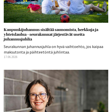
Kaupunkijuhannus sisältää saunomista, herkkuja ja
yhteislaulua – seurakunnat järjestävät useita
juhannusjuhlia
Seurakunnan juhannusjuhla on hyvä vaihtoehto, jos kaipaa
maksutonta ja päihteetöntä juhlintaa.
17.06.2026