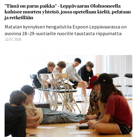
”Tämä on paras paikka” – Leppävaaran Olohuoneella
kuhisee nuorten yhteisö, jossa opetellaan kieliä, pelataan
ja retkeillään
Matalan kynnyksen hengailutila Espoon Leppävaarassa on
avoinna 18–29-vuotiaille nuorille taustasta riippumatta.
22.07.2026