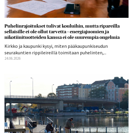
Puhelinrajoitukset tulivat kouluihin, mutta ripareilla
sellaisille ei ole ollut tarvetta – energiajuomien ja
nikotiinituotteiden kanssa ei ole suurempia ongelmia
Kirkko ja kaupunki kysyi, miten pääkaupunkiseudun
seurakuntien rippileireillä toimitaan puhelinten,...
24.06.2026