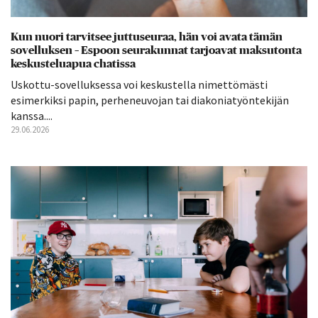
Kun nuori tarvitsee juttuseuraa, hän voi avata tämän
sovelluksen – Espoon seurakunnat tarjoavat maksutonta
keskusteluapua chatissa
Uskottu-sovelluksessa voi keskustella nimettömästi
esimerkiksi papin, perheneuvojan tai diakoniatyöntekijän
kanssa....
29.06.2026