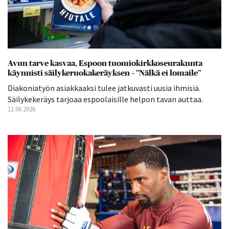
Avun tarve kasvaa, Espoon tuomiokirkkoseurakunta
käynnisti säilykeruokakeräyksen – ”Nälkä ei lomaile”
Diakoniatyön asiakkaaksi tulee jatkuvasti uusia ihmisiä.
Säilykekeräys tarjoaa espoolaisille helpon tavan auttaa.
11.06.2026