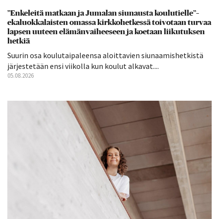
”Enkeleitä matkaan ja Jumalan siunausta koulutielle”–
ekaluokkalaisten omassa kirkkohetkessä toivotaan turvaa
lapsen uuteen elämänvaiheeseen ja koetaan liikutuksen
hetkiä
Suurin osa koulutaipaleensa aloittavien siunaamishetkistä
järjestetään ensi viikolla kun koulut alkavat....
05.08.2026