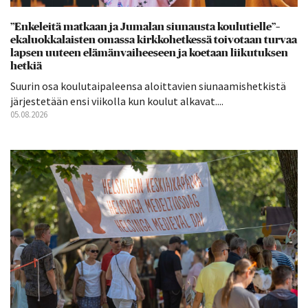
”Enkeleitä matkaan ja Jumalan siunausta koulutielle”–
ekaluokkalaisten omassa kirkkohetkessä toivotaan turvaa
lapsen uuteen elämänvaiheeseen ja koetaan liikutuksen
hetkiä
Suurin osa koulutaipaleensa aloittavien siunaamishetkistä
järjestetään ensi viikolla kun koulut alkavat....
05.08.2026