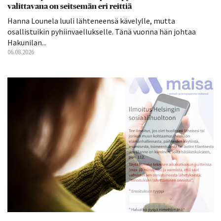
valittavana on seitsemän eri reittiä
Hanna Lounela luuli lähteneensä kävelylle, mutta
osallistuikin pyhiinvaellukselle. Tänä vuonna hän johtaa
Hakunilan...
06.08.2026