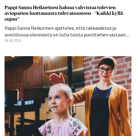
Pappi Sanna Heikurinen haluaa vahvistaa tulevien
avioparien luottamusta tulevaisuuteen – ”Kaikki kyllä
sujuu”
Pappi Sanna Heikurinen ajattelee, että rakkaudessa ja
avioliitossa olennaista on tulla toista puolitiehen vastaan....
06.08.2026