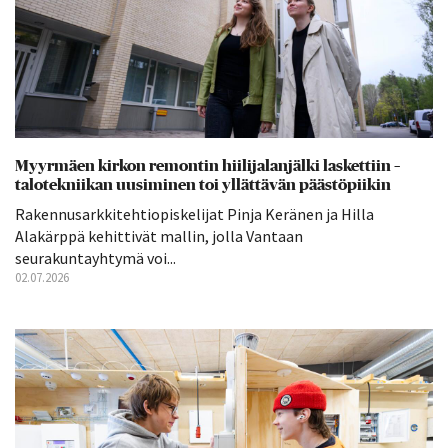
Myyrmäen kirkon remontin hiilijalanjälki laskettiin –
talotekniikan uusiminen toi yllättävän päästöpiikin
Rakennusarkkitehtiopiskelijat Pinja Keränen ja Hilla
Alakärppä kehittivät mallin, jolla Vantaan
seurakuntayhtymä voi...
02.07.2026