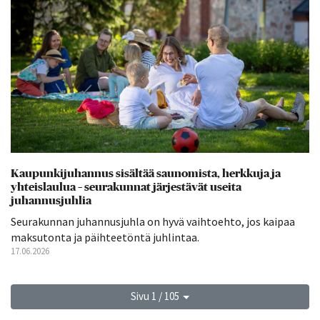
Kaupunkijuhannus sisältää saunomista, herkkuja ja
yhteislaulua – seurakunnat järjestävät useita
juhannusjuhlia
Seurakunnan juhannusjuhla on hyvä vaihtoehto, jos kaipaa
maksutonta ja päihteetöntä juhlintaa.
17.06.2026
Sivu 1 / 105