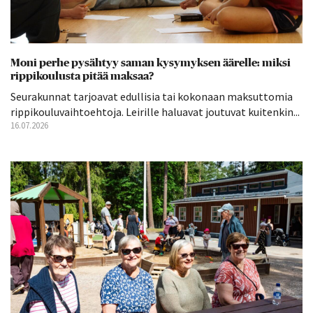
Moni perhe pysähtyy saman kysymyksen äärelle: miksi
rippikoulusta pitää maksaa?
Seurakunnat tarjoavat edullisia tai kokonaan maksuttomia
rippikouluvaihtoehtoja. Leirille haluavat joutuvat kuitenkin...
16.07.2026