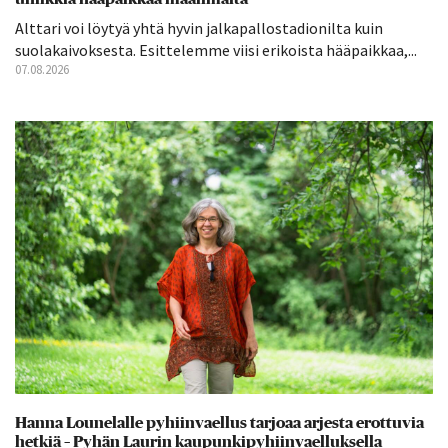
Alttari voi löytyä yhtä hyvin jalkapallostadionilta kuin
suolakaivoksesta. Esittelemme viisi erikoista hääpaikkaa,...
07.08.2026
Hanna Lounelalle pyhiinvaellus tarjoaa arjesta erottuvia
hetkiä – Pyhän Laurin kaupunkipyhiinvaelluksella