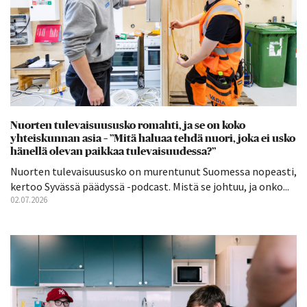
Nuorten tulevaisuususko romahti, ja se on koko
yhteiskunnan asia – ”Mitä haluaa tehdä nuori, joka ei usko
hänellä olevan paikkaa tulevaisuudessa?”
Nuorten tulevaisuususko on murentunut Suomessa nopeasti,
kertoo Syvässä päädyssä -podcast. Mistä se johtuu, ja onko...
02.07.2026