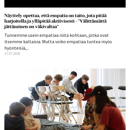
Näyttely opettaa, että empatia on taito, jota pitää
harjoitella ja ylläpitää aktiivisesti – ”Välittämättä
jättäminen on väkivaltaa”
Tunnemme usein empatiaa niitä kohtaan, jotka ovat
itsemme kaltaisia. Mutta voiko empatiaa tuntea myös
hyönteisiä,...
17.07.2026