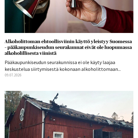
Alkoholittoman ehtoollisviinin käyttö yleistyy Suomessa
– pääkaupunkiseudun seurakunnat eivät ole luopumassa
alkoholillisesta viinistä
Pääkaupunkiseudun seurakunnissa ei ole käyty laajaa
keskustelua siirtymisestä kokonaan alkoholittomaan...
09.07.2026