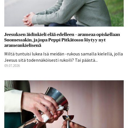
Jeesuksen äidinkieli elää edelleen – arameaa opiskellaan
Suomessakin, ja jopa Peppi Pitkätossu löytyy nyt
arameankielisenä
Miltä tuntuisi lukea Isä meidän -rukous samalla kielellä, jolla
Jeesus sitä todennäköisesti rukoili? Tai päästä...
09.07.2026