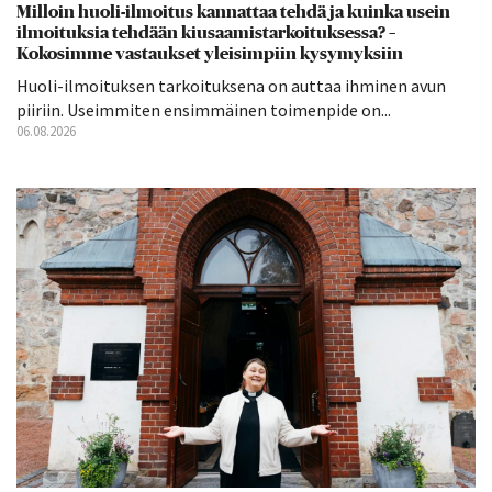
Milloin huoli-ilmoitus kannattaa tehdä ja kuinka usein
ilmoituksia tehdään kiusaamistarkoituksessa? –
Kokosimme vastaukset yleisimpiin kysymyksiin
Huoli-ilmoituksen tarkoituksena on auttaa ihminen avun
piiriin. Useimmiten ensimmäinen toimenpide on...
06.08.2026