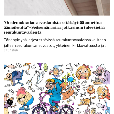
”On demokratian arvostamista, että käyttää annettua
äänioikeutta” – Seitsemän asiaa, jotka sinun tulee tietää
seurakuntavaaleista
Tänä syksynä järjestettävissä seurakuntavaaleissa valitaan
jälleen seurakuntaneuvostot, yhteinen kirkkovaltuusto ja...
27.07.2026