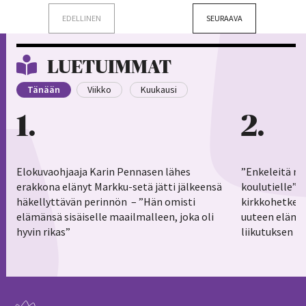
EDELLINEN
SEURAAVA
LUETUIMMAT
Tänään
Viikko
Kuukausi
1
2
Elokuvaohjaaja Karin Pennasen lähes
”Enkeleitä ma
erakkona elänyt Markku-setä jätti jälkeensä
koulutielle”–
häkellyttävän perinnön – ”Hän omisti
kirkkohetkess
elämänsä sisäiselle maailmalleen, joka oli
uuteen elämä
hyvin rikas”
liikutuksen h