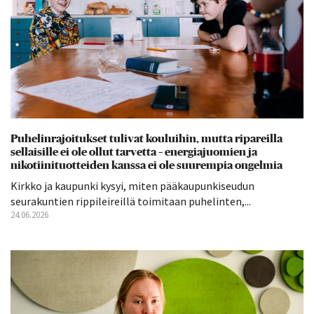
Puhelinrajoitukset tulivat kouluihin, mutta ripareilla
sellaisille ei ole ollut tarvetta – energiajuomien ja
nikotiinituotteiden kanssa ei ole suurempia ongelmia
Kirkko ja kaupunki kysyi, miten pääkaupunkiseudun
seurakuntien rippileireillä toimitaan puhelinten,...
24.06.2026