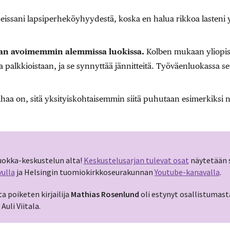
eissani lapsiperheköyhyydestä, koska en halua rikkoa lasteni yk
aan avoimemmin alemmissa luokissa.
Kolben mukaan yliopist
 palkkioistaan, ja se synnyttää jännitteitä. Työväenluokassa s
aa on, sitä yksityiskohtaisemmin siitä puhutaan esimerkiksi 
uokka-keskustelun alta!
Keskustelusarjan tulevat osat
näytetään 
ulla
ja Helsingin tuomiokirkkoseurakunnan
Youtube-kanavalla
.
a poiketen kirjailija
Mathias Rosenlund
oli estynyt osallistumast
Auli Viitala.