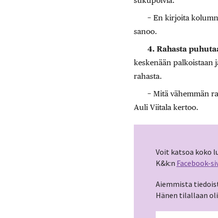
sukupolvia.
− En kirjoita kolumn
sanoo.
4. Rahasta puhut
keskenään palkoistaan ja
rahasta.
− Mitä vähemmän rah
Auli Viitala kertoo.
Voit katsoa koko l
K&k:n
Facebook-siv
Aiemmista tiedoist
Hänen tilallaan oli 