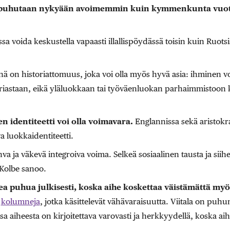
a puhutaan nykyään avoimemmin
kuin kymmenkunta vuott
sa voida keskustella vapaasti illallispöydässä toisin kuin Ruotsi
 on historiattomuus, joka voi olla myös hyvä asia: ihminen v
oriastaan, eikä yläluokkaan tai työväenluokan parhaimmistoon k
en identiteetti voi olla voimavara.
Englannissa sekä aristokrat
 luokkaidentiteetti.
hva ja väkevä integroiva voima. Selkeä sosiaalinen tausta ja siih
 Kolbe sanoo.
ea puhua julkisesti, koska aihe koskettaa väistämättä myös
e
kolumneja
, jotka käsittelevät vähävaraisuutta. Viitala on puh
aiheesta on kirjoitettava varovasti ja herkkyydellä, koska aih