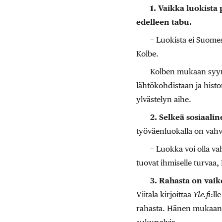
1.
Vaikka luokist
edelleen tabu.
− Luokista ei Suomes
Kolbe.
Kolben mukaan syynä
lähtökohdistaan ja hist
ylvästelyn aihe.
2. Selkeä sosiaalin
työväenluokalla on vahva
− Luokka voi olla va
tuovat ihmiselle turvaa,
3. Rahasta on vaik
Viitala kirjoittaa
Yle.fi
:ll
rahasta. Hänen mukaansa 