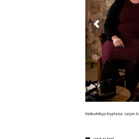
Keskusteluja kryptassa -sarjan toisessa keskustelussa kirjailija Eli