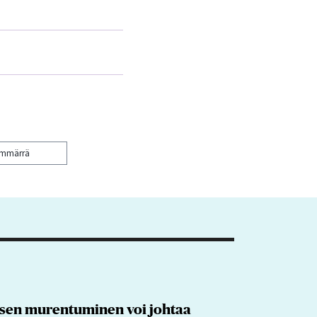
ymmärrä
a sen murentuminen voi johtaa