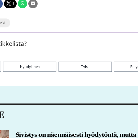
1
inki
ikkelista?
Hyödyllinen
Tylsä
En 
aa artikkeli:
E
Sivistys on näennäisesti hyödytöntä, mutt