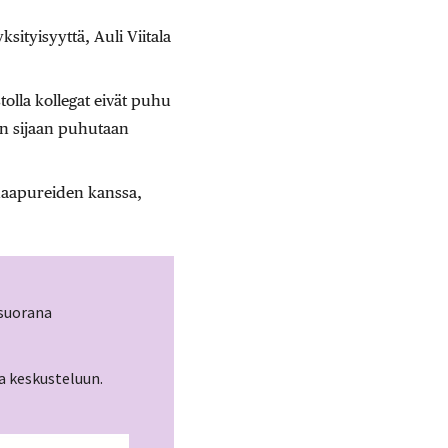
sityisyyttä, Auli Viitala
olla kollegat eivät puhu
en sijaan puhutaan
naapureiden kanssa,
suorana
a keskusteluun.