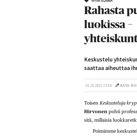
HYVÄ ELÄMÄ
Rahasta p
luokissa −
yhteiskunt
Keskustelu yhteiskun
saattaa aiheuttaa ih
01.10.2021 13:54
KATA-RI
Toisen
Keskusteluja kryp
Hirvonen
pohti profes
sitä, millaisia luokkaret
Poimimme keskustelu