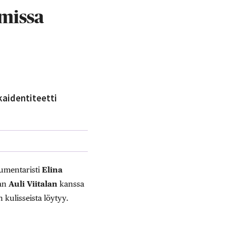
missa
kaidentiteetti
kumentaristi
Elina
van
Auli Viitalan
kanssa
n kulisseista löytyy.