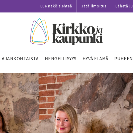
Lue näköislehteä
Jätä ilmoitus
Lähetä ju
AJANKOHTAISTA
HENGELLISYYS
HYVÄ ELÄMÄ
PUHEEN