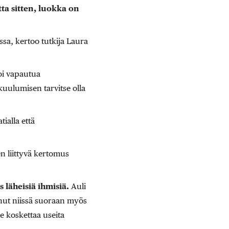
a sitten, luokka on
ssa, kertoo tutkija Laura
oi vapautua
uulumisen tarvitse olla
ialla että
en liittyvä kertomus
 läheisiä ihmisiä.
Auli
unut niissä suoraan myös
e koskettaa useita