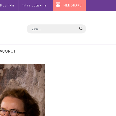
ttuvinkki
Tilaa uutiskirje
MENOHAKU
Hae
VUOROT