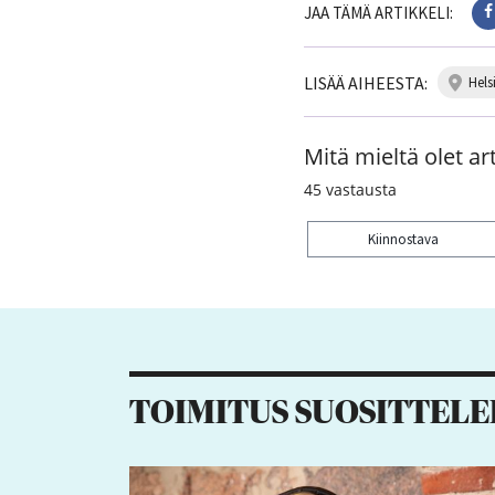
JAA TÄMÄ ARTIKKELI:
LISÄÄ AIHEESTA:
hels
Mitä mieltä olet art
45
vastausta
Kiinnostava
Kiitos palautteesta! J
1
TOIMITUS SUOSITTELE