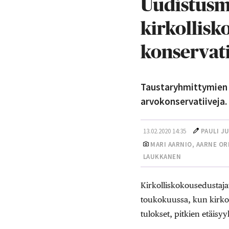
Uudistusmi
kirkollisk
konservati
Taustaryhmittymien p
arvokonservatiiveja
13.02.2020 14:35
PAULI J
MARI AARNIO
, AARNE O
LAUKKANEN
Kirkolliskokousedustajat
toukokuussa, kun kirkoll
tulokset, pitkien etäisy