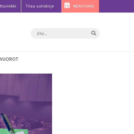
ttuvinkki
Tilaa uutiskirje
MENOHAKU
Hae
VUOROT