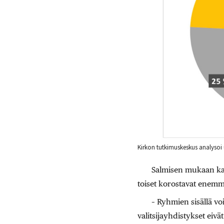
Kirkon tutkimuskeskus analysoi 
Salmisen mukaan kaik
toiset korostavat enemm
– Ryhmien sisällä vo
valitsijayhdistykset eiv