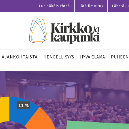
Lue näköislehteä
Jätä ilmoitus
Lähetä ju
AJANKOHTAISTA
HENGELLISYYS
HYVÄ ELÄMÄ
PUHEEN