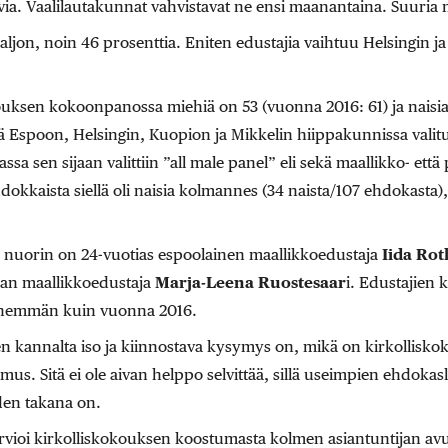
via. Vaalilautakunnat vahvistavat ne ensi maanantaina. Suuria 
aljon, noin 46 prosenttia. Eniten edustajia vaihtuu Helsingin j
uksen kokoonpanossa miehiä on 53 (vuonna 2016: 61) ja naisia
 Espoon, Helsingin, Kuopion ja Mikkelin hiippakunnissa valitui
 sen sijaan valittiin ”all male panel” eli sekä maallikko- että
dokkaista siellä oli naisia kolmannes (34 naista/107 ehdokasta),
ta nuorin on 24-vuotias espoolainen maallikkoedustaja
Iida Rot
an maallikkoedustaja
Marja-Leena Ruostesaar
i. Edustajien 
ähemmän kuin vuonna 2016.
n kannalta iso ja kiinnostava kysymys on, mikä on kirkollisk
mus. Sitä ei ole aivan helppo selvittää, sillä useimpien ehdokasl
iden takana on.
rvioi kirkolliskokouksen koostumasta kolmen asiantuntijan avu