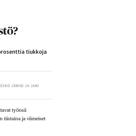
stö?
rosenttia tiukkoja
ESKO JÄMSÄ JA JANI
ttavat työnsä
iistaina ja viimeiset