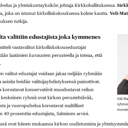
lvelus ja yhteiskuntayksikön johtaja Kirkkohallituksessa.
Sirk
aja, joka on istunut kirkolliskokouksessa kolme kautta.
Veli-Mat
uksen tutkija.
lta valittiin edustajista joka kymmenes
itteli vastavalitut kirkolliskokousedustajat
stään laatimien kuvausten perusteella ja toteaa, että
.
en valitut edustajat voidaan jakaa neljään ryhmään
asioita heidän valitsijayhdistyksensä painottivat.
a korostavat konservatiivit muodostavat reilun
keskeinen ryhmä ovat kirkon perustehtävää,
Veli-Ma
ryhmien
sta ja vuoropuhelua korostavat maltilliset
monenl
en 40 prosenttia edustajista, Salminen arvioi.
sä ovat hänen mukaansa kirkon uudistumista ja yhteisymmär