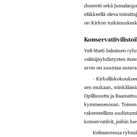
dosentti sekä Jumalanpa
eläkkeellä oleva toimitt
on Kirkon tutkimuskesk
Konservatiivilistoi
Veli-Matti Salminen ryhm
valitsijayhdistysten itse
arvio on suuntaa antava
– Kirkolliskokoukse
sen mukaan, minkälaisia 
Opillisuutta ja Raamattu
kymmenesosan. Toinen 
rakenteellista uudistumi
konservatiivit, joihin lu
Kolmannessa ryhmäs