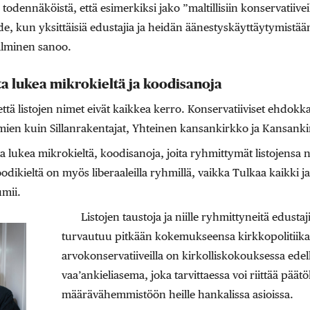
 todennäköistä, että esimerkiksi jako ”maltillisiin konservatiiv
de, kun yksittäisiä edustajia ja heidän äänestyskäyttäytymistää
alminen sanoo.
ta lukea mikrokieltä ja koodisanoja
ttä listojen nimet eivät kaikkea kerro. Konservatiiviset ehdokka
imien kuin Sillanrakentajat, Yhteinen kansankirkko ja Kansanki
ta lukea mikrokieltä, koodisanoja, joita ryhmittymät listojensa n
oodikieltä on myös liberaaleilla ryhmillä, vaikka Tulkaa kaikki j
umii.
Listojen taustoja ja niille ryhmittyneitä edust
turvautuu pitkään kokemukseensa kirkkopolitiikast
arvokonservatiiveilla on kirkolliskokouksessa ede
vaa’ankieliasema, joka tarvittaessa voi riittää pä
määrävähemmistöön heille hankalissa asioissa.