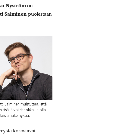
ku Nyström
on
ti Salminen
puolestaan
tti Salminen muistuttaa, että
 sisällä voi ehdokkailla olla
aisia näkemyksiä.
rystä korostavat