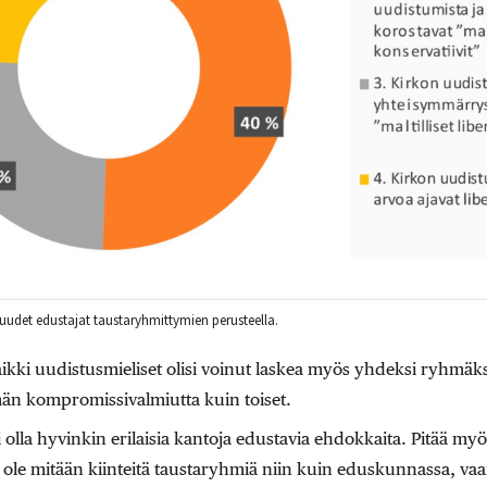
uudet edustajat taustaryhmittymien perusteella.
ki uudistusmieliset olisi voinut laskea myös yhdeksi ryhmäksi.
än kompromissivalmiutta kuin toiset.
i olla hyvinkin erilaisia kantoja edustavia ehdokkaita. Pitää myö
ät ole mitään kiinteitä taustaryhmiä niin kuin eduskunnassa, va