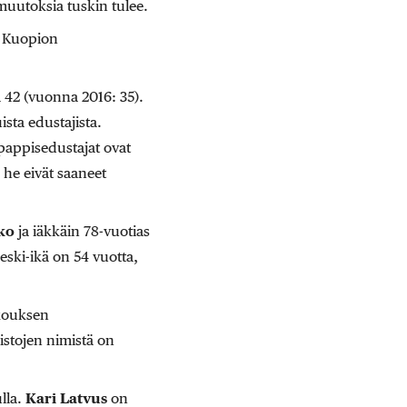
muutoksia tuskin tulee.
a Kuopion
 42 (vuonna 2016: 35).
sta edustajista.
 pappisedustajat ovat
 he eivät saaneet
ko
ja iäkkäin 78-vuotias
keski-ikä on 54 vuotta,
okouksen
istojen nimistä on
lla.
Kari Latvus
on