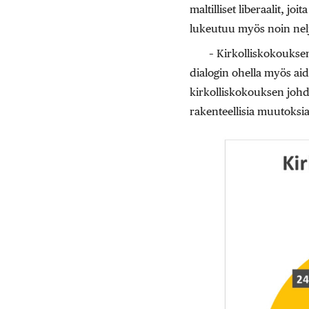
maltilliset liberaalit, j
lukeutuu myös noin nelj
– Kirkolliskokouksen
dialogin ohella myös ai
kirkolliskokouksen johd
rakenteellisia muutoksi