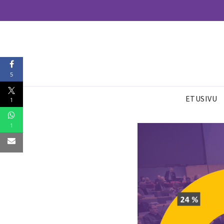
5
ETUSIVU
1
1