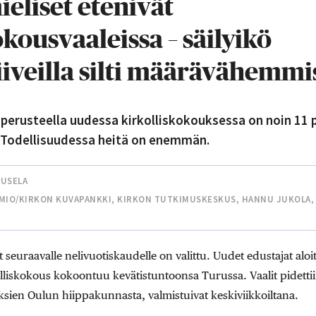
eliset etenivät
okousvaaleissa – säilyikö
iveilla silti määrävähemmi
erusteella uudessa kirkolliskokouksessa on noin 11 p
. Todellisuudessa heitä on enemmän.
UUSELA
RMIO/KIRKON KUVAPANKKI, KIRKON TUTKIMUSKESKUS, HANNU JUKOLA, 
 seuraavalle nelivuotiskaudelle on valittu. Uudet edustajat aloi
iskokous kokoontuu kevätistuntoonsa Turussa. Vaalit pidettiin t
yksien Oulun hiippakunnasta, valmistuivat keskiviikkoiltana.