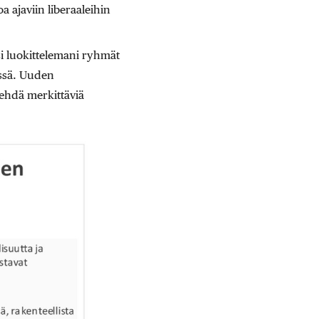
oa ajaviin liberaaleihin
si luokittelemani ryhmät
essä. Uuden
tehdä merkittäviä