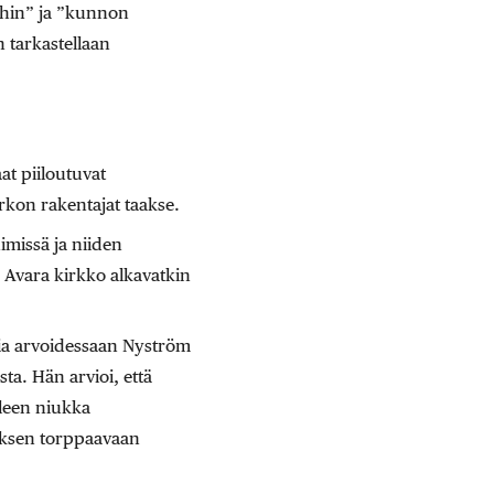
eihin” ja ”kunnon
n tarkastellaan
at piiloutuvat
rkon rakentajat taakse.
imissä ja niiden
a Avara kirkko alkavatkin
ajia arvoidessaan Nyström
a. Hän arvioi, että
lleen niukka
ätöksen torppaavaan