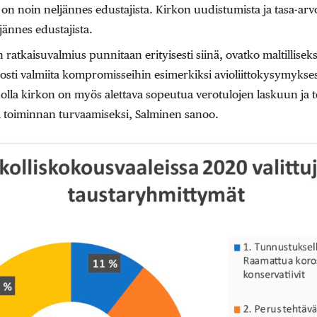
oita on noin neljännes edustajista. Kirkon uudistumista ja tasa-arv
ännes edustajista.
 ratkaisuvalmius punnitaan erityisesti siinä, ovatko maltillisek
dosti valmiita kompromisseihin esimerkiksi avioliittokysymyks
olla kirkon on myös alettava sopeutua verotulojen laskuun ja 
a toiminnan turvaamiseksi, Salminen sanoo.