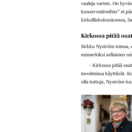
vaaleja varten. On hyvin
konservatiiveihin” ei pä
kirkolliskokouksessa, S
Kirkossa pitää osa
Sirkku Nyström toteaa, e
esimerkiksi sellaisten n
– Kirkossa pitää osa
tavoitteissa käyttävät. K
olla tuttuja, Nyström tu