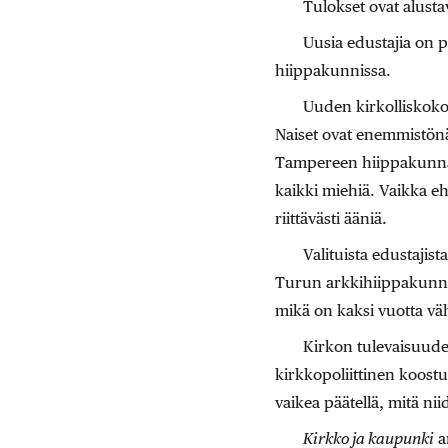
Tulokset ovat alusta
Uusia edustajia on p
hiippakunnissa.
Uuden kirkolliskoko
Naiset ovat enemmistönä
Tampereen hiippakunnassa
kaikki miehiä. Vaikka eh
riittävästi ääniä.
Valituista edustajis
Turun arkkihiippakunn
mikä on kaksi vuotta v
Kirkon tulevaisuude
kirkkopoliittinen koostu
vaikea päätellä, mitä ni
Kirkko ja kaupunki
a