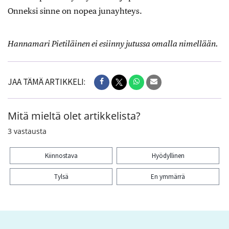
Onneksi sinne on nopea junayhteys.
Hannamari Pietiläinen ei esiinny jutussa omalla nimellään.
JAA TÄMÄ ARTIKKELI:
Mitä mieltä olet artikkelista?
3
vastausta
Kiinnostava
Hyödyllinen
Tylsä
En ymmärrä
Kiitos palautteesta! Jaa artikkeli: