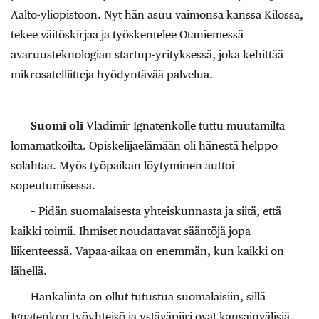
Aalto-yliopistoon. Nyt hän asuu vaimonsa kanssa Kilossa,
tekee väitöskirjaa ja työskentelee Otaniemessä
avaruusteknologian startup-yrityksessä, joka kehittää
mikrosatelliitteja hyödyntävää palvelua.
Suomi oli
Vladimir Ignatenkolle tuttu muutamilta
lomamatkoilta. Opiskelijaelämään oli hänestä helppo
solahtaa. Myös työpaikan löytyminen auttoi
sopeutumisessa.
– Pidän suomalaisesta yhteiskunnasta ja siitä, että
kaikki toimii. Ihmiset noudattavat sääntöjä jopa
liikenteessä. Vapaa-aikaa on enemmän, kun kaikki on
lähellä.
Hankalinta on ollut tutustua suomalaisiin, sillä
Ignatenkon työyhteisö ja ystäväpiiri ovat kansainvälisiä.