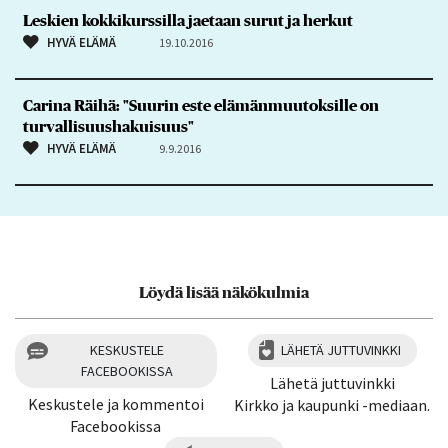
Leskien kokkikurssilla jaetaan surut ja herkut
HYVÄ ELÄMÄ
19.10.2016
Carina Räihä: "Suurin este elämänmuutoksille on
turvallisuushakuisuus"
HYVÄ ELÄMÄ
9.9.2016
Löydä lisää näkökulmia
KESKUSTELE
LÄHETÄ JUTTUVINKKI
FACEBOOKISSA
Lähetä juttuvinkki
Keskustele ja kommentoi
Kirkko ja kaupunki -mediaan.
Facebookissa