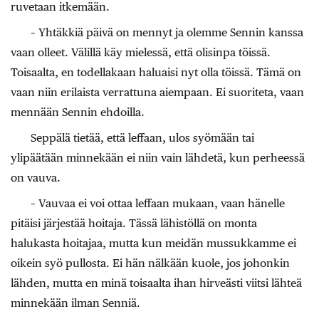
ruvetaan itkemään.
– Yhtäkkiä päivä on mennyt ja olemme Sennin kanssa
vaan olleet. Välillä käy mielessä, että olisinpa töissä.
Toisaalta, en todellakaan haluaisi nyt olla töissä. Tämä on
vaan niin erilaista verrattuna aiempaan. Ei suoriteta, vaan
mennään Sennin ehdoilla.
Seppälä tietää, että leffaan, ulos syömään tai
ylipäätään minnekään ei niin vain lähdetä, kun perheessä
on vauva.
– Vauvaa ei voi ottaa leffaan mukaan, vaan hänelle
pitäisi järjestää hoitaja. Tässä lähistöllä on monta
halukasta hoitajaa, mutta kun meidän mussukkamme ei
oikein syö pullosta. Ei hän nälkään kuole, jos johonkin
lähden, mutta en minä toisaalta ihan hirveästi viitsi lähteä
minnekään ilman Senniä.