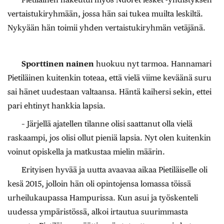
vertaistukiryhmään, jossa hän sai tukea muilta leskiltä.
Nykyään hän toimii yhden vertaistukiryhmän vetäjänä.
Sporttinen nainen
huokuu nyt tarmoa. Hannamari
Pietiläinen kuitenkin toteaa, että vielä viime keväänä suru
sai hänet uudestaan valtaansa. Häntä kaihersi sekin, ettei
pari ehtinyt hankkia lapsia.
– Järjellä ajatellen tilanne olisi saattanut olla vielä
raskaampi, jos olisi ollut pieniä lapsia. Nyt olen kuitenkin
voinut opiskella ja matkustaa mielin määrin.
Erityisen hyvää ja uutta avaavaa aikaa Pietiläiselle oli
kesä 2015, jolloin hän oli opintojensa lomassa töissä
urheilukaupassa Hampurissa. Kun asui ja työskenteli
uudessa ympäristössä, alkoi irtautua suurimmasta