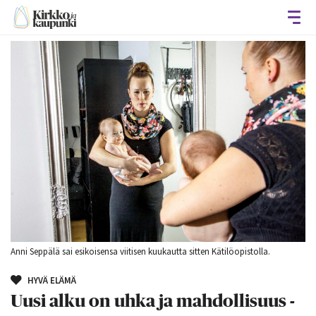
Avaa
Anni Seppälä sai esikoisensa viitisen kuukautta sitten Kätilöopistolla.
HYVÄ ELÄMÄ
Uusi alku on uhka ja mahdollisuus -