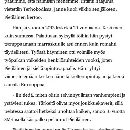
päätimme, että naimisiin menemme. Intiimi hääjuhla
vietettiin Terhokodissa. Janne kuoli viikko sen jälkeen,
Pietiläinen kertoo.
Hän jäi vuonna 2013 leskeksi 29-vuotiaana. Kesä meni
kuin sumussa. Palattuaan syksyllä töihin hän pystyi
tsemppaamaan marraskuulle asti ennen kuin romahti
täydellisesti. Työssä käyminen otti voimille myös
työpaikan vaikeiden henkilösuhteiden vuoksi, joten
Pietiläinen jäi sieltä opintovapaalle. Hän ryhtyi
viimeistelemään keskenjääneitä kieltenopintojaan ja kiersi
samalla Eurooppaa.
– En tiedä, miten olisin selvinnyt ilman vanhempieni ja
ystävieni tukea. Tärkeitä olivat myös joukkuekaverit, sillä
pelatessa saattoi hetkeksi unohtaa kaiken, sanoo 16 vuotta
SM-tasolla käsipalloa pelannut Pietiläinen.
Pietiläinen hakeutui myös Nuoret lesket -yhdistyksen