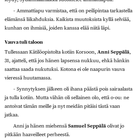
– Ammattiapu varmistaa, että on peilipintaa tarkastella
elämänsä liikahduksia. Kaikista muutoksista kyllä selviää,
kunhan on ihmisiä, joiden kanssa elää niitä läpi.
Vauva tuli taloon
Tullessaan Kätilöopistolta kotiin Korsoon,
Anni Seppälä
,
31, ajatteli, että jos hänen lapsensa nukkuu, ehkä hänkin
saattaa saada nukutuksi. Kotona ei ole naapurin vauva
vieressä huutamassa.
– Synnytyksen jälkeen oli ihana päästä pois sairaalasta
ja tulla kotiin. Mutta vähän oli sellainen olo, että o-ou: ne
antoivat tämän meille ja nyt meidän pitäisi tästä vaan
jatkaa.
Anni ja hänen miehensä
Samuel
Seppälä
olivat jo
pitkään haaveilleet perheestä.