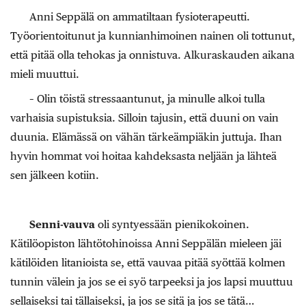
Anni Seppälä on ammatiltaan fysioterapeutti.
Työorientoitunut ja kunnianhimoinen nainen oli tottunut,
että pitää olla tehokas ja onnistuva. Alkuraskauden aikana
mieli muuttui.
– Olin töistä stressaantunut, ja minulle alkoi tulla
varhaisia supistuksia. Silloin tajusin, että duuni on vain
duunia. Elämässä on vähän tärkeämpiäkin juttuja. Ihan
hyvin hommat voi hoitaa kahdeksasta neljään ja lähteä
sen jälkeen kotiin.
Senni-vauva
oli syntyessään pienikokoinen.
Kätilöopiston lähtötohinoissa Anni Seppälän mieleen jäi
kätilöiden litanioista se, että vauvaa pitää syöttää kolmen
tunnin välein ja jos se ei syö tarpeeksi ja jos lapsi muuttuu
sellaiseksi tai tällaiseksi, ja jos se sitä ja jos se tätä…