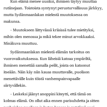
Kun elämä menee uusiksi, ihmisen täytyy muuttaa
rutiinejaan. Toistoista syntynyt perusturvallisuus järkkyy,
mutta Sydänmaanlakan mielestä muutoksessa on
makunsa.
– Muutokseen liittyvässä kriisissä tulee mietityksi,
mihin olen menossa ja mikä tekee minut arvokkaaksi.
Minäkuva muuttuu.
Sydänmaanlakan mielestä elämän tarkoitus on
vuorovaikutuksessa. Kun läheisiä katoaa ympäriltä,
ihminen menettää samalla peilit, joista on katsonut
itseään. Näin käy niin kauas muuttavalle, puolison
menettävälle kuin töistä vanhempainvapaalle
siirtyvällekin.
– Leskeksi jäänyt anoppini kiteytti, että tämä on
kolmas elämä. On ollut aika ennen parisuhdetta ja sitten