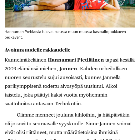
Hannamari Pietiläistä tukivat surussa muun muassa käsipallojoukkueen
pelikaverit.
Avoinna uudelle rakkaudelle
Kannelmäkeläinen
Ha
nnamari Pietiläinen
tapasi kesällä
2009 elämänsä miehen,
Jannen
. Kahden urheilullisen
nuoren seurustelu sujui auvoisasti, kunnes Jannella
parikymppisenä todettu aivosyöpä uusiutui. Alkoi
taistelu, joka päättyi kaksi vuotta myöhemmin
saattohoitoa antavaan Terhokotiin.
– Olimme menneet jouluna kihloihin, ja hääpäiväkin
oli jo sovittu seuraavalle syyskuulle. Sinne Jannen voimat
eivät olisi riittäneet, mutta määrätietoisina ihmisinä