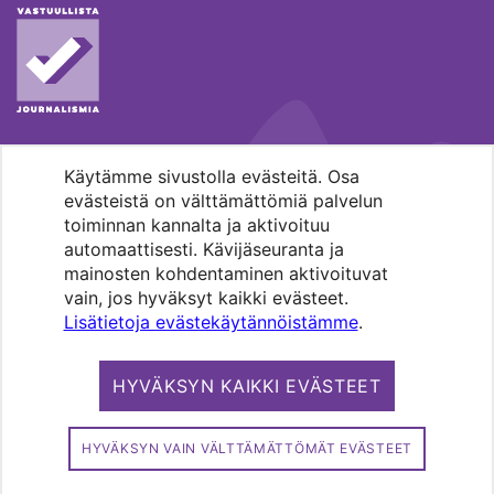
Käytämme sivustolla evästeitä. Osa
MENOHAKU
evästeistä on välttämättömiä palvelun
toiminnan kannalta ja aktivoituu
automaattisesti. Kävijäseuranta ja
mainosten kohdentaminen aktivoituvat
vain, jos hyväksyt kaikki evästeet.
Lisätietoja evästekäytännöistämme
.
Pääkaupunkiseudun evankelis-
luterilaisten seurakuntien media.
HYVÄKSYN KAIKKI EVÄSTEET
Copyright 2026. Kirkko ja kaupunki. All
rights reserved.
HYVÄKSYN VAIN VÄLTTÄMÄTTÖMÄT EVÄSTEET