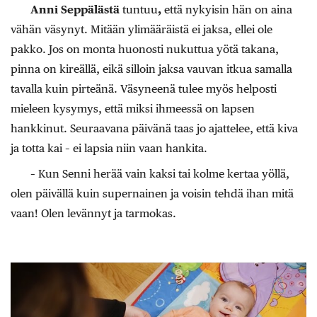
Anni Seppälästä
tuntuu
,
että nykyisin hän on aina
vähän väsynyt. Mitään ylimääräistä ei jaksa, ellei ole
pakko. Jos on monta huonosti nukuttua yötä takana,
pinna on kireällä, eikä silloin jaksa vauvan itkua samalla
tavalla kuin pirteänä. Väsyneenä tulee myös helposti
mieleen kysymys, että miksi ihmeessä on lapsen
hankkinut. Seuraavana päivänä taas jo ajattelee, että kiva
ja totta kai – ei lapsia niin vaan hankita.
– Kun Senni herää vain kaksi tai kolme kertaa yöllä,
olen päivällä kuin supernainen ja voisin tehdä ihan mitä
vaan! Olen levännyt ja tarmokas.