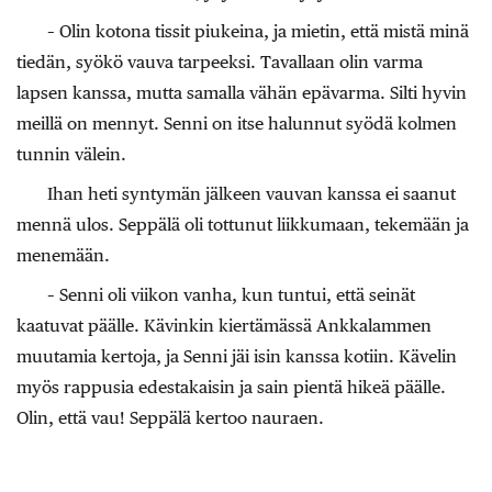
– Olin kotona tissit piukeina, ja mietin, että mistä minä
tiedän, syökö vauva tarpeeksi. Tavallaan olin varma
lapsen kanssa, mutta samalla vähän epävarma. Silti hyvin
meillä on mennyt. Senni on itse halunnut syödä kolmen
tunnin välein.
Ihan heti
syntymän jälkeen vauvan kanssa ei saanut
mennä ulos. Seppälä oli tottunut liikkumaan, tekemään ja
menemään.
– Senni oli viikon vanha, kun tuntui, että seinät
kaatuvat päälle. Kävinkin kiertämässä Ankkalammen
muutamia kertoja, ja Senni jäi isin kanssa kotiin. Kävelin
myös rappusia edestakaisin ja sain pientä hikeä päälle.
Olin, että vau! Seppälä kertoo nauraen.