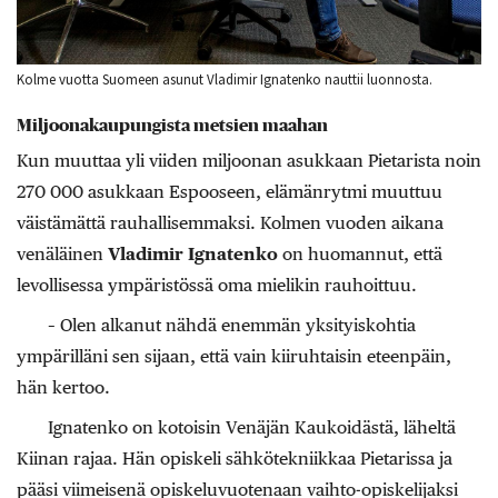
Kolme vuotta Suomeen asunut Vladimir Ignatenko nauttii luonnosta.
Miljoonakaupungista metsien maahan
Kun muuttaa yli viiden miljoonan asukkaan Pietarista noin
270 000 asukkaan Espooseen, elämänrytmi muuttuu
väistämättä rauhallisemmaksi. Kolmen vuoden aikana
venäläinen
Vladimir Ignatenko
on huomannut, että
levollisessa ympäristössä oma mielikin rauhoittuu.
– Olen alkanut nähdä enemmän yksityiskohtia
ympärilläni sen sijaan, että vain kiiruhtaisin eteenpäin,
hän kertoo.
Ignatenko on kotoisin Venäjän Kaukoidästä, läheltä
Kiinan rajaa. Hän opiskeli sähkötekniikkaa Pietarissa ja
pääsi viimeisenä opiskeluvuotenaan vaihto-opiskelijaksi