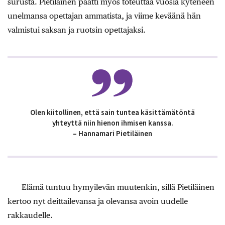
surusta. Pietiläinen päätti myös toteuttaa vuosia kyteneen
unelmansa opettajan ammatista, ja viime keväänä hän
valmistui saksan ja ruotsin opettajaksi.
Olen kiitollinen, että sain tuntea käsittämätöntä
yhteyttä niin hienon ihmisen kanssa.
– Hannamari Pietiläinen
Elämä tuntuu hymyilevän muutenkin, sillä Pietiläinen
kertoo nyt deittailevansa ja olevansa avoin uudelle
rakkaudelle.