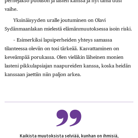
perhejakso puolison ja lasten kanssa ja nyt tämä uusi
vaihe.
Yksinäisyyden uralle joutuminen on Olavi
Sydänmaanlakan mielestä elämänmuutoksessa isoin riski.
– Esimerkiksi lapsiperheiden yhteys samassa
tilanteessa oleviin on tosi tärkeää. Kasvattaminen on
keveämpää porukassa. Olen vieläkin läheinen monien
lasteni pikkulapsiajan naapureiden kanssa, koska heidän
kanssaan jaettiin niin paljon arkea.
Kaikista muutoksista selviää, kunhan on ihmisiä,