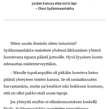
joiden kanssa elää niitä läpi.
– Olavi Sydänmaanlakka
Miten uusiin ihmisiin sitten tutustuisi?
Sydänmaanlakka mainitsee yhdessä liikkumisen yhtenä
luontevana tapana päästä juttusille. Hyvä fyysinen kunto
edesauttaa mielenterveyttäkin.
– Minulle tupakanpoltto oli pitkään luonteva keino
päästä yhteyteen toisten kanssa. Se oli sosiaalisuuden
harrastamista, mutta sai keuhkot niin heikkoon kuntoon,
että on ollut pakko etsiä uusia tapoja.
Jos yhteyttä muihin ei elämänmuutoksen keskellä
löydy, Sydänmaanlakka suosittelee ammattiapua.