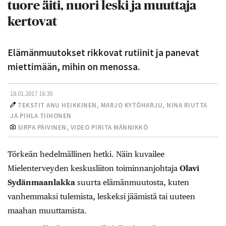
tuore äiti, nuori leski ja muuttaja
kertovat
Elämänmuutokset rikkovat rutiinit ja panevat
miettimään, mihin on menossa.
18.01.2017 16:30
TEKSTIT ANU HEIKKINEN, MARJO KYTÖHARJU,
NINA RIUTTA
JA
PIHLA TIIHONEN
SIRPA PÄIVINEN, VIDEO PIRITA MÄNNIKKÖ
Törkeän hedelmällinen hetki. Näin kuvailee
Mielenterveyden keskusliiton toiminnanjohtaja
Olavi
Sydänmaanlakka
suurta elämänmuutosta, kuten
vanhemmaksi tulemista, leskeksi jäämistä tai uuteen
maahan muuttamista.