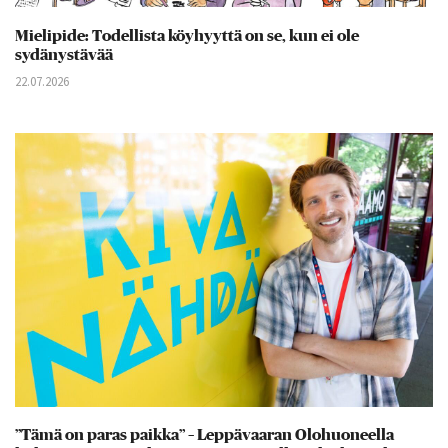
Mielipide: Todellista köyhyyttä on se, kun ei ole
sydänystävää
22.07.2026
”Tämä on paras paikka” – Leppävaaran Olohuoneella