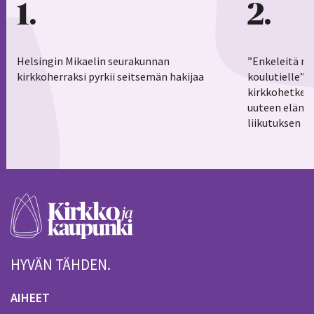
1
2
Helsingin Mikaelin seurakunnan
”Enkeleitä ma
kirkkoherraksi pyrkii seitsemän hakijaa
koulutielle”–
kirkkohetkess
uuteen elämä
liikutuksen h
HYVÄN TÄHDEN.
AIHEET