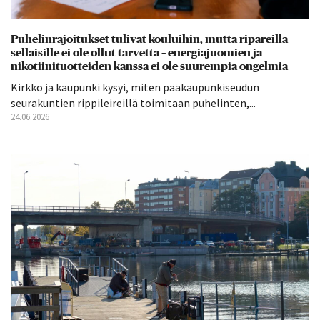
Puhelinrajoitukset tulivat kouluihin, mutta ripareilla
sellaisille ei ole ollut tarvetta – energiajuomien ja
nikotiinituotteiden kanssa ei ole suurempia ongelmia
Kirkko ja kaupunki kysyi, miten pääkaupunkiseudun
seurakuntien rippileireillä toimitaan puhelinten,...
24.06.2026