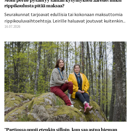
Moni perhe pysähtyy saman kysymyksen äärelle: miksi
rippikoulusta pitää maksaa?
Seurakunnat tarjoavat edullisia tai kokonaan maksuttomia
rippikouluvaihtoehtoja. Leirille haluavat joutuvat kuitenkin...
16.07.2026
”Partiossa oppii etenkin silloin, kun saa astua hieman