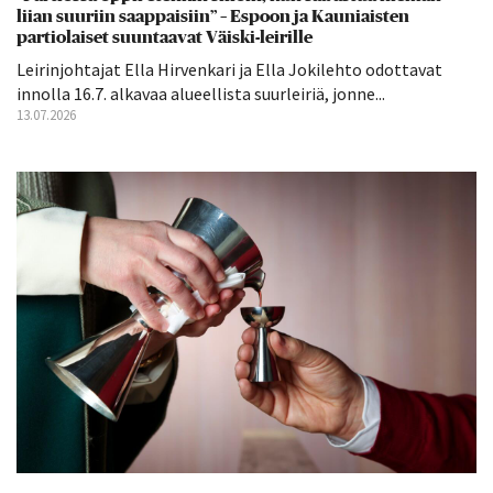
liian suuriin saappaisiin” – Espoon ja Kauniaisten
partiolaiset suuntaavat Väiski-leirille
Leirinjohtajat Ella Hirvenkari ja Ella Jokilehto odottavat
innolla 16.7. alkavaa alueellista suurleiriä, jonne...
13.07.2026