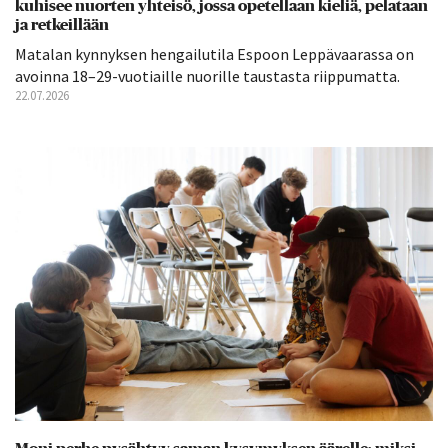
kuhisee nuorten yhteisö, jossa opetellaan kieliä, pelataan
ja retkeillään
Matalan kynnyksen hengailutila Espoon Leppävaarassa on
avoinna 18–29-vuotiaille nuorille taustasta riippumatta.
22.07.2026