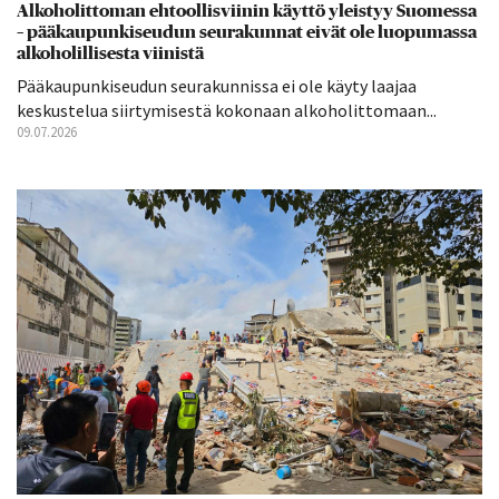
Alkoholittoman ehtoollisviinin käyttö yleistyy Suomessa
– pääkaupunkiseudun seurakunnat eivät ole luopumassa
alkoholillisesta viinistä
Pääkaupunkiseudun seurakunnissa ei ole käyty laajaa
keskustelua siirtymisestä kokonaan alkoholittomaan...
09.07.2026