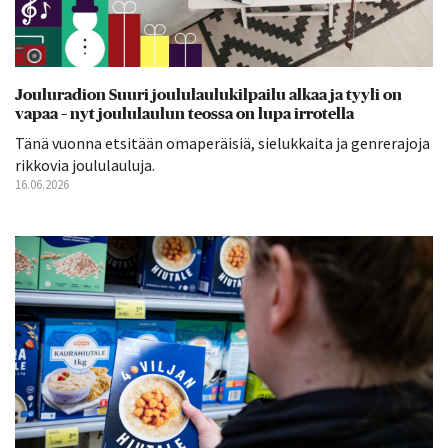
Jouluradion Suuri joululaulukilpailu alkaa ja tyyli on
vapaa – nyt joululaulun teossa on lupa irrotella
Tänä vuonna etsitään omaperäisiä, sielukkaita ja genrerajoja
rikkovia joululauluja.
16.06.2026