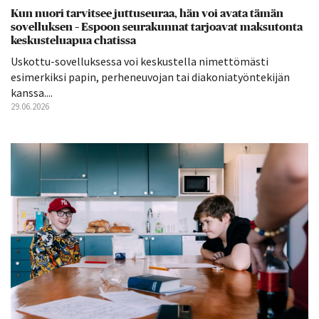
Kun nuori tarvitsee juttuseuraa, hän voi avata tämän
sovelluksen – Espoon seurakunnat tarjoavat maksutonta
keskusteluapua chatissa
Uskottu-sovelluksessa voi keskustella nimettömästi
esimerkiksi papin, perheneuvojan tai diakoniatyöntekijän
kanssa....
29.06.2026