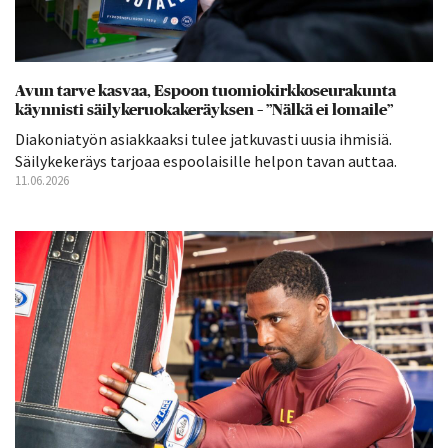
Avun tarve kasvaa, Espoon tuomiokirkkoseurakunta
käynnisti säilykeruokakeräyksen – ”Nälkä ei lomaile”
Diakoniatyön asiakkaaksi tulee jatkuvasti uusia ihmisiä.
Säilykekeräys tarjoaa espoolaisille helpon tavan auttaa.
11.06.2026