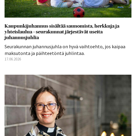
Kaupunkijuhannus sisältää saunomista, herkkuja ja
yhteislaulua – seurakunnat järjestävät useita
juhannusjuhlia
Seurakunnan juhannusjuhla on hyvä vaihtoehto, jos kaipaa
maksutonta ja päihteetöntä juhlintaa.
17.06.2026