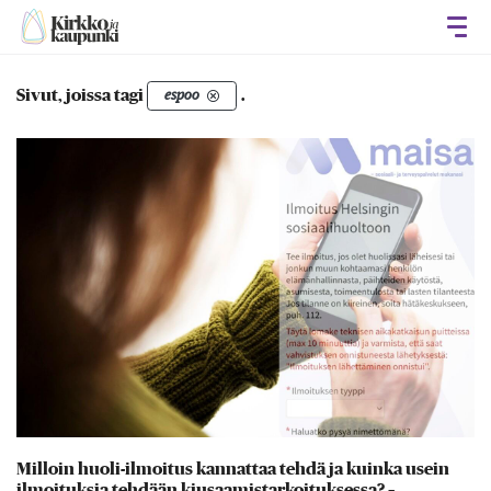
Avaa
Sivut, joissa tagi
.
espoo
Milloin huoli-ilmoitus kannattaa tehdä ja kuinka usein
ilmoituksia tehdään kiusaamistarkoituksessa? –