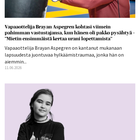
Vapaaottelija Brayan Aspegren kohtasi viimein
pahimman vastustajansa, kun hänen oli pakko pysähtyä –
”Mietin ensimmäistä kertaa urani lopettamista”
Vapaaottelija Brayan Aspegren on kantanut mukanaan
lapsuudesta juontuvaa hylkäämistraumaa, jonka hän on
aiemmin...
11.06.2026