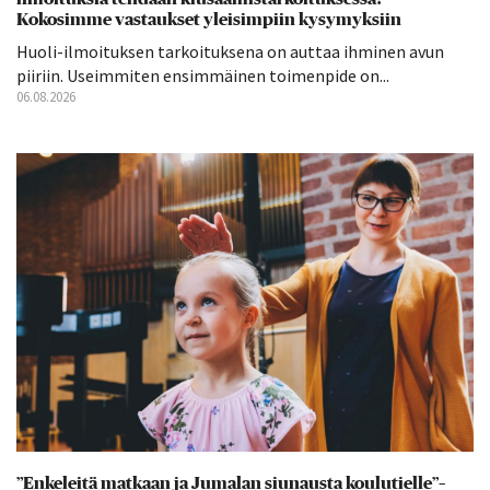
Kokosimme vastaukset yleisimpiin kysymyksiin
Huoli-ilmoituksen tarkoituksena on auttaa ihminen avun
piiriin. Useimmiten ensimmäinen toimenpide on...
06.08.2026
”Enkeleitä matkaan ja Jumalan siunausta koulutielle”–