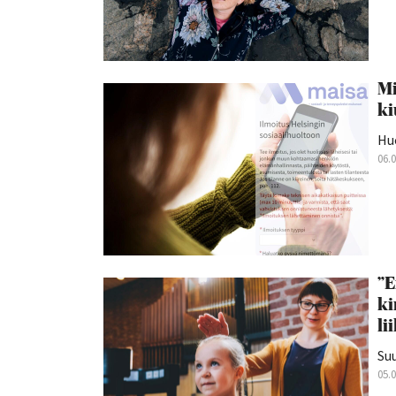
Mi
ki
Hu
06.
”E
ki
li
Suu
05.