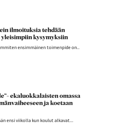
sein ilmoituksia tehdään
 yleisimpiin kysymyksiin
seimmiten ensimmäinen toimenpide on...
lle”– ekaluokkalaisten omassa
ämänvaiheeseen ja koetaan
 ensi viikolla kun koulut alkavat....