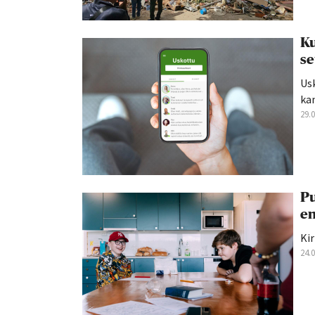
Ku
se
Us
kan
29.
Pu
en
Kir
24.