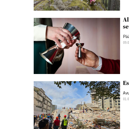
Al
se
Pä
09.
Es
Av
01.