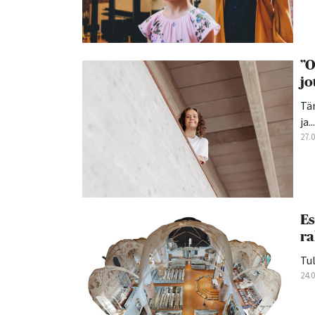
”O
jo
Tän
ja...
27.
Es
ra
Tul
24.