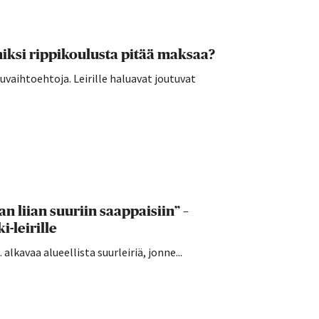
ksi rippikoulusta pitää maksaa?
vaihtoehtoja. Leirille haluavat joutuvat
n liian suuriin saappaisiin” –
-leirille
alkavaa alueellista suurleiriä, jonne...