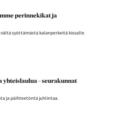
amme perinnekikat ja
a vältä syöttämästä kalanperkeitä kissalle.
a yhteislaulua – seurakunnat
a ja päihteetöntä juhlintaa.