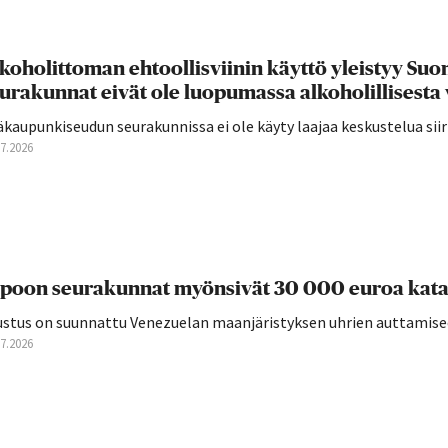
koholittoman ehtoollisviinin käyttö yleistyy S
urakunnat eivät ole luopumassa alkoholillisesta 
äkaupunkiseudun seurakunnissa ei ole käyty laajaa keskustelua si
07.2026
poon seurakunnat myönsivät 30 000 euroa kata
ustus on suunnattu Venezuelan maanjäristyksen uhrien auttamise
07.2026