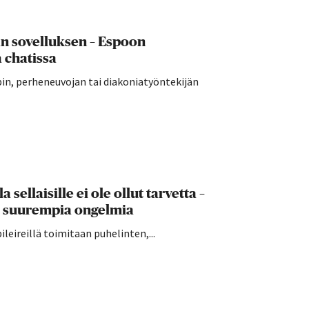
än sovelluksen – Espoon
 chatissa
in, perheneuvojan tai diakoniatyöntekijän
sellaisille ei ole ollut tarvetta –
le suurempia ongelmia
leireillä toimitaan puhelinten,...