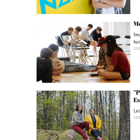
Mo
Seu
kui
16.
”P
Es
Lei
13.