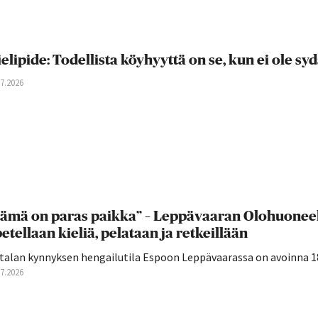
elipide: Todellista köyhyyttä on se, kun ei ole s
07.2026
ämä on paras paikka” – Leppävaaran Olohuoneell
etellaan kieliä, pelataan ja retkeillään
talan kynnyksen hengailutila Espoon Leppävaarassa on avoinna 18–
07.2026