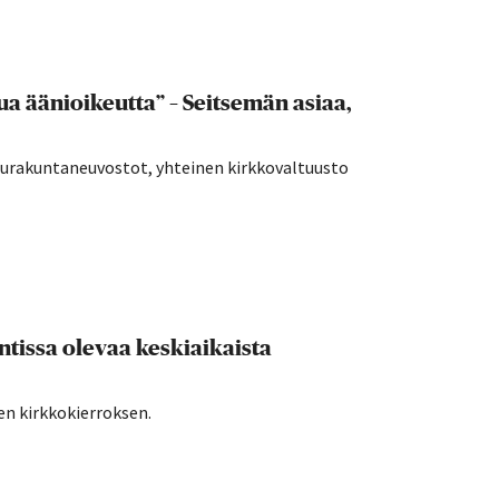
a äänioikeutta” – Seitsemän asiaa,
seurakuntaneuvostot, yhteinen kirkkovaltuusto
tissa olevaa keskiaikaista
en kirkkokierroksen.