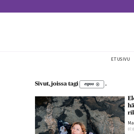
ETUSIVU
Sivut, joissa tagi
.
espoo
El
hä
ri
Mar
07.