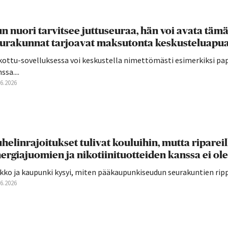
n nuori tarvitsee juttuseuraa, hän voi avata täm
urakunnat tarjoavat maksutonta keskusteluapua
kottu-sovelluksessa voi keskustella nimettömästi esimerkiksi pap
ssa....
06.2026
helinrajoitukset tulivat kouluihin, mutta ripareilla 
ergiajuomien ja nikotiinituotteiden kanssa ei o
kko ja kaupunki kysyi, miten pääkaupunkiseudun seurakuntien rippi
06.2026