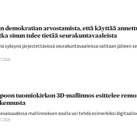
n demokratian arvostamista, että käyttää annettu
tka sinun tulee tietää seurakuntavaaleista
ä syksynä järjestettävissä seurakuntavaaleissa valitaan jälleen 
07.2026
poon tuomiokirkon 3D-mallinnos esittelee remon
kennusta
evaisuudessa mallinnoksen avulla voi tehdä esimerkiksi digitaalis
07.2026