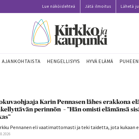
Lue näköislehteä
Jätä ilmoitus
Lähetä ju
AJANKOHTAISTA
HENGELLISYYS
HYVÄ ELÄMÄ
PUHEEN
okuvaohjaaja Karin Pennasen lähes erakkona elä
kellyttävän perinnön – ”Hän omisti elämänsä sisä
kas”
kku Pennanen eli vaatimattomasti ja teki taidetta, jota kukaan ei
08.2026