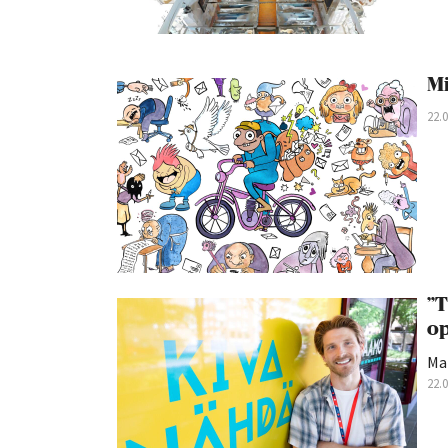
Mi
22.
”T
op
Ma
22.