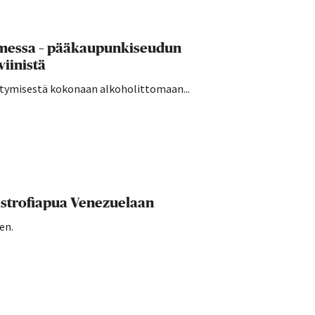
uomessa – pääkaupunkiseudun
viinistä
irtymisestä kokonaan alkoholittomaan...
strofiapua Venezuelaan
en.