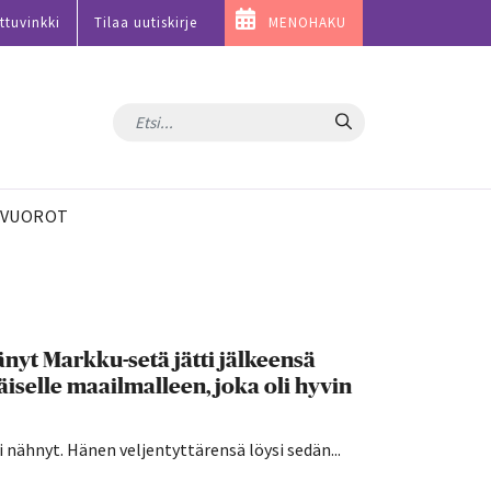
ttuvinkki
Tilaa uutiskirje
MENOHAKU
Hae
VUOROT
nyt Markku-setä jätti jälkeensä
iselle maailmalleen, joka oli hyvin
 nähnyt. Hänen veljentyttärensä löysi sedän...