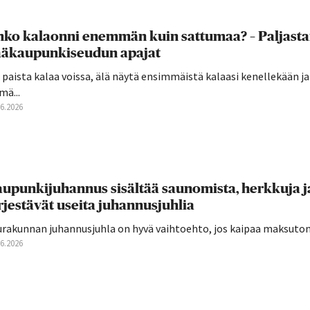
ko kalaonni enemmän kuin sattumaa? – Paljast
ääkaupunkiseudun apajat
 paista kalaa voissa, älä näytä ensimmäistä kalaasi kenellekään j
mä...
06.2026
upunkijuhannus sisältää saunomista, herkkuja j
rjestävät useita juhannusjuhlia
urakunnan juhannusjuhla on hyvä vaihtoehto, jos kaipaa maksutont
06.2026