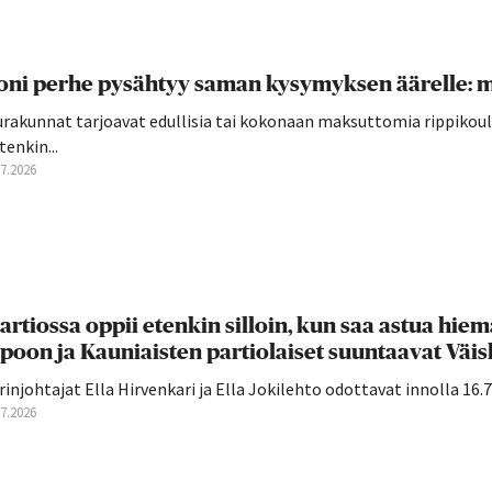
ni perhe pysähtyy saman kysymyksen äärelle: mi
rakunnat tarjoavat edullisia tai kokonaan maksuttomia rippikoulu
tenkin...
07.2026
artiossa oppii etenkin silloin, kun saa astua hiema
poon ja Kauniaisten partiolaiset suuntaavat Väiski
rinjohtajat Ella Hirvenkari ja Ella Jokilehto odottavat innolla 16.7. 
07.2026