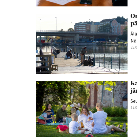
On
p
Älä
Nä
23.
Ka
jä
Se
17.