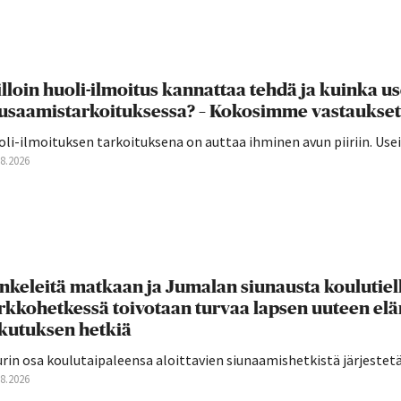
lloin huoli-ilmoitus kannattaa tehdä ja kuinka u
usaamistarkoituksessa? – Kokosimme vastaukset
oli-ilmoituksen tarkoituksena on auttaa ihminen avun piiriin. U
08.2026
nkeleitä matkaan ja Jumalan siunausta koulutie
rkkohetkessä toivotaan turvaa lapsen uuteen el
ikutuksen hetkiä
rin osa koulutaipaleensa aloittavien siunaamishetkistä järjestetään
08.2026