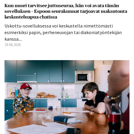
Kun nuori tarvitsee juttuseuraa, hän voi avata tämän
sovelluksen – Espoon seurakunnat tarjoavat maksutonta
keskusteluapua chatissa
Uskottu-sovelluksessa voi keskustella nimettömästi
esimerkiksi papin, perheneuvojan tai diakoniatyöntekijän
kanssa....
29.06.2026