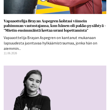
Vapaaottelija Brayan Aspegren kohtasi viimein
pahimman vastustajansa, kun hänen oli pakko pysähtyä –
”Mietin ensimmäistä kertaa urani lopettamista”
Vapaaottelija Brayan Aspegren on kantanut mukanaan
lapsuudesta juontuvaa hylkäämistraumaa, jonka hän on
aiemmin...
11.06.2026