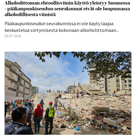
Alkoholittoman ehtoollisviinin käyttö yleistyy Suomessa
– pääkaupunkiseudun seurakunnat eivät ole luopumassa
alkoholillisesta viinistä
Pääkaupunkiseudun seurakunnissa ei ole käyty laajaa
keskustelua siirtymisestä kokonaan alkoholittomaan...
09.07.2026