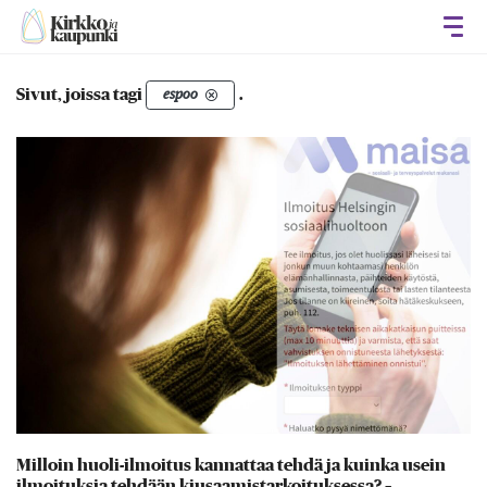
Avaa
Sivut, joissa tagi
.
espoo
Milloin huoli-ilmoitus kannattaa tehdä ja kuinka usein
ilmoituksia tehdään kiusaamistarkoituksessa? –