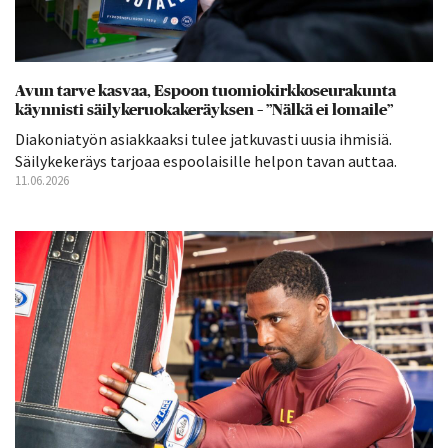
Avun tarve kasvaa, Espoon tuomiokirkkoseurakunta
käynnisti säilykeruokakeräyksen – ”Nälkä ei lomaile”
Diakoniatyön asiakkaaksi tulee jatkuvasti uusia ihmisiä.
Säilykekeräys tarjoaa espoolaisille helpon tavan auttaa.
11.06.2026