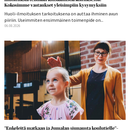
Kokosimme vastaukset yleisimpiin kysymyksiin
Huoli-ilmoituksen tarkoituksena on auttaa ihminen avun
piiriin. Useimmiten ensimmäinen toimenpide on...
06.08.2026
”Enkeleitä matkaan ja Jumalan siunausta koulutielle”–