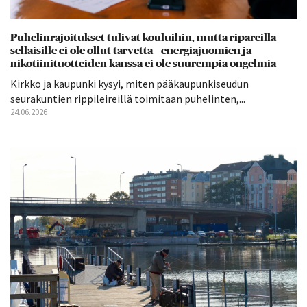
Puhelinrajoitukset tulivat kouluihin, mutta ripareilla
sellaisille ei ole ollut tarvetta – energiajuomien ja
nikotiinituotteiden kanssa ei ole suurempia ongelmia
Kirkko ja kaupunki kysyi, miten pääkaupunkiseudun
seurakuntien rippileireillä toimitaan puhelinten,...
24.06.2026