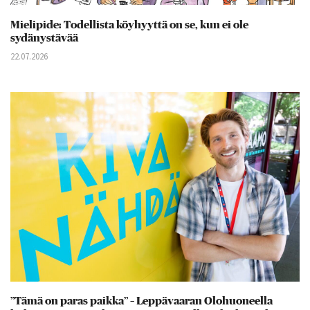
Mielipide: Todellista köyhyyttä on se, kun ei ole
sydänystävää
22.07.2026
”Tämä on paras paikka” – Leppävaaran Olohuoneella