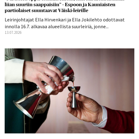
liian suuriin saappaisiin” – Espoon ja Kauniaisten
partiolaiset suuntaavat Väiski-leirille
Leirinjohtajat Ella Hirvenkari ja Ella Jokilehto odottavat
innolla 16.7. alkavaa alueellista suurleiriä, jonne...
13.07.2026