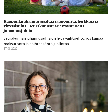
Kaupunkijuhannus sisältää saunomista, herkkuja ja
yhteislaulua – seurakunnat järjestävät useita
juhannusjuhlia
Seurakunnan juhannusjuhla on hyvä vaihtoehto, jos kaipaa
maksutonta ja päihteetöntä juhlintaa.
17.06.2026