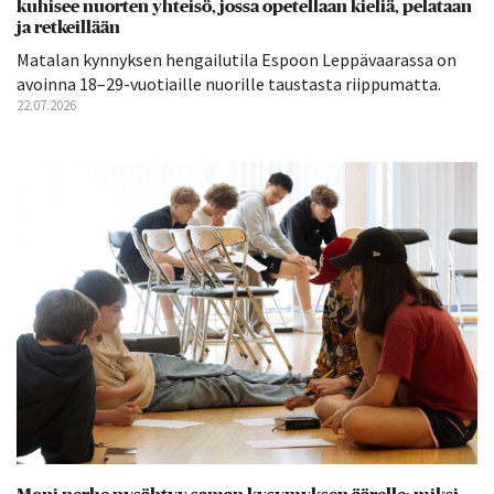
kuhisee nuorten yhteisö, jossa opetellaan kieliä, pelataan
ja retkeillään
Matalan kynnyksen hengailutila Espoon Leppävaarassa on
avoinna 18–29-vuotiaille nuorille taustasta riippumatta.
22.07.2026