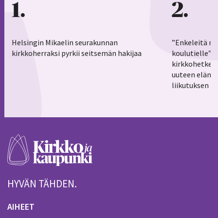
1
2
Helsingin Mikaelin seurakunnan
”Enkeleitä ma
kirkkoherraksi pyrkii seitsemän hakijaa
koulutielle”–
kirkkohetkess
uuteen elämä
liikutuksen h
HYVÄN TÄHDEN.
AIHEET