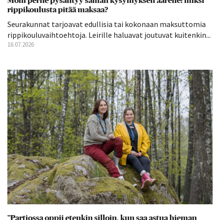
Moni perhe pysähtyy saman kysymyksen äärelle: miksi
rippikoulusta pitää maksaa?
Seurakunnat tarjoavat edullisia tai kokonaan maksuttomia
rippikouluvaihtoehtoja. Leirille haluavat joutuvat kuitenkin...
16.07.2026
”Partiossa oppii etenkin silloin, kun saa astua hieman