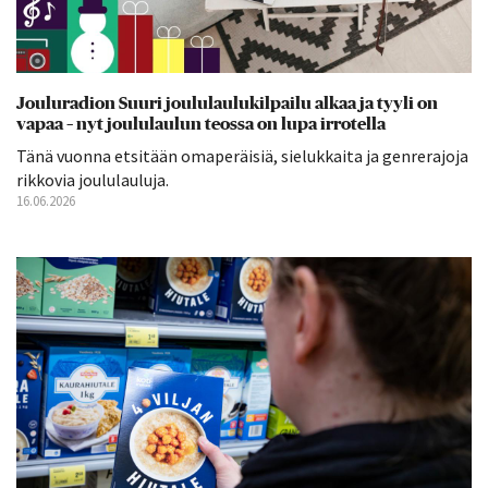
Jouluradion Suuri joululaulukilpailu alkaa ja tyyli on
vapaa – nyt joululaulun teossa on lupa irrotella
Tänä vuonna etsitään omaperäisiä, sielukkaita ja genrerajoja
rikkovia joululauluja.
16.06.2026