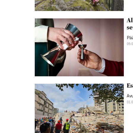
Al
se
Pä
09.
Es
Av
01.