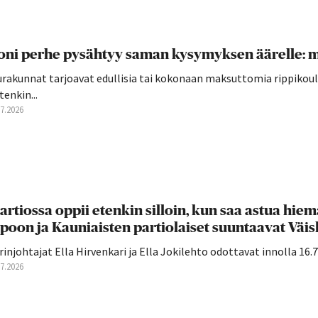
ni perhe pysähtyy saman kysymyksen äärelle: mi
rakunnat tarjoavat edullisia tai kokonaan maksuttomia rippikoulu
tenkin...
07.2026
artiossa oppii etenkin silloin, kun saa astua hiema
poon ja Kauniaisten partiolaiset suuntaavat Väiski
rinjohtajat Ella Hirvenkari ja Ella Jokilehto odottavat innolla 16.7. 
07.2026