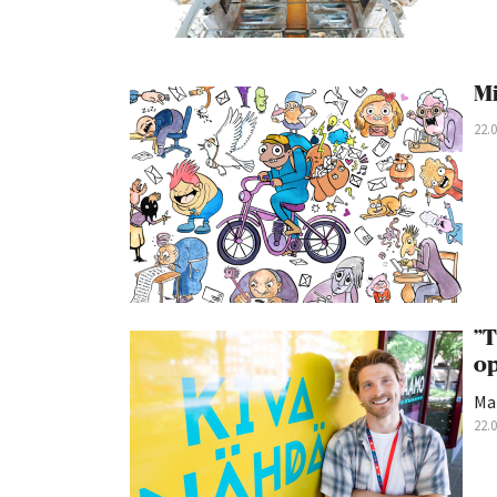
Mi
22.
”T
op
Ma
22.