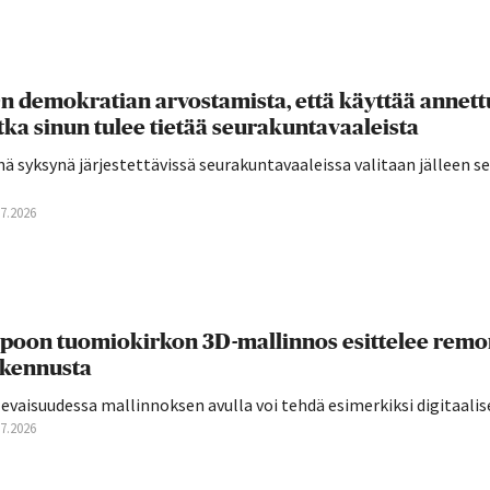
n demokratian arvostamista, että käyttää annettu
tka sinun tulee tietää seurakuntavaaleista
ä syksynä järjestettävissä seurakuntavaaleissa valitaan jälleen 
07.2026
poon tuomiokirkon 3D-mallinnos esittelee remon
kennusta
evaisuudessa mallinnoksen avulla voi tehdä esimerkiksi digitaalis
07.2026