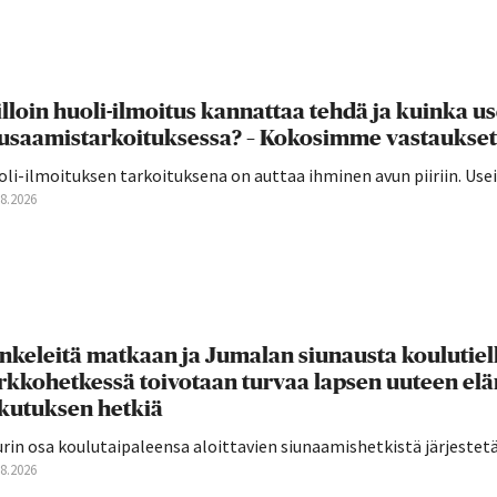
lloin huoli-ilmoitus kannattaa tehdä ja kuinka u
usaamistarkoituksessa? – Kokosimme vastaukset
oli-ilmoituksen tarkoituksena on auttaa ihminen avun piiriin. U
08.2026
nkeleitä matkaan ja Jumalan siunausta koulutie
rkkohetkessä toivotaan turvaa lapsen uuteen el
ikutuksen hetkiä
rin osa koulutaipaleensa aloittavien siunaamishetkistä järjestetään
08.2026