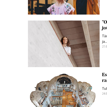
”O
jo
Tän
ja...
27.
Es
ra
Tul
24.