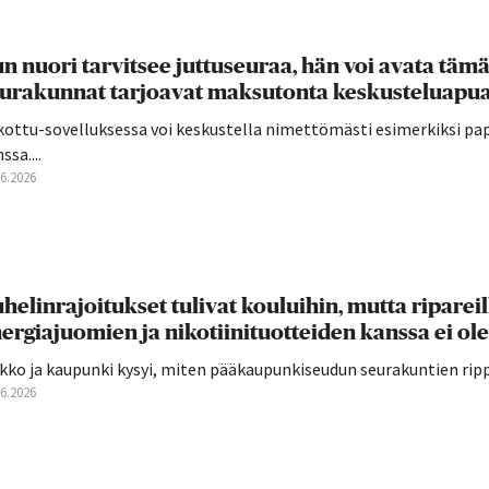
n nuori tarvitsee juttuseuraa, hän voi avata täm
urakunnat tarjoavat maksutonta keskusteluapua
kottu-sovelluksessa voi keskustella nimettömästi esimerkiksi pap
ssa....
06.2026
helinrajoitukset tulivat kouluihin, mutta ripareilla 
ergiajuomien ja nikotiinituotteiden kanssa ei o
kko ja kaupunki kysyi, miten pääkaupunkiseudun seurakuntien rippi
06.2026