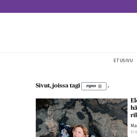
ETUSIVU
Sivut, joissa tagi
.
espoo
El
hä
ri
Mar
07.