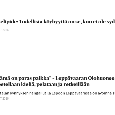
elipide: Todellista köyhyyttä on se, kun ei ole s
07.2026
ämä on paras paikka” – Leppävaaran Olohuoneell
etellaan kieliä, pelataan ja retkeillään
talan kynnyksen hengailutila Espoon Leppävaarassa on avoinna 18–
07.2026