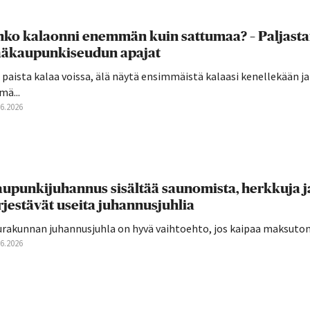
ko kalaonni enemmän kuin sattumaa? – Paljast
ääkaupunkiseudun apajat
 paista kalaa voissa, älä näytä ensimmäistä kalaasi kenellekään j
mä...
06.2026
upunkijuhannus sisältää saunomista, herkkuja j
rjestävät useita juhannusjuhlia
urakunnan juhannusjuhla on hyvä vaihtoehto, jos kaipaa maksutont
06.2026