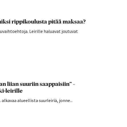
ksi rippikoulusta pitää maksaa?
vaihtoehtoja. Leirille haluavat joutuvat
n liian suuriin saappaisiin” –
-leirille
alkavaa alueellista suurleiriä, jonne...