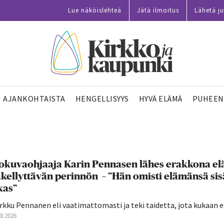
Lue näköislehteä
Jätä ilmoitus
Lähetä ju
AJANKOHTAISTA
HENGELLISYYS
HYVÄ ELÄMÄ
PUHEEN
okuvaohjaaja Karin Pennasen lähes erakkona elä
kellyttävän perinnön – ”Hän omisti elämänsä sisä
kas”
kku Pennanen eli vaatimattomasti ja teki taidetta, jota kukaan ei
08.2026