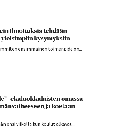
sein ilmoituksia tehdään
 yleisimpiin kysymyksiin
seimmiten ensimmäinen toimenpide on...
lle”– ekaluokkalaisten omassa
ämänvaiheeseen ja koetaan
 ensi viikolla kun koulut alkavat....