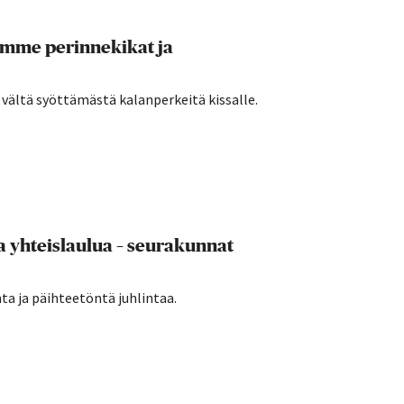
amme perinnekikat ja
a vältä syöttämästä kalanperkeitä kissalle.
a yhteislaulua – seurakunnat
a ja päihteetöntä juhlintaa.