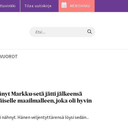
ttuvinkki
Tilaa uutiskirje
MENOHAKU
Hae
VUOROT
nyt Markku-setä jätti jälkeensä
iselle maailmalleen, joka oli hyvin
 nähnyt. Hänen veljentyttärensä löysi sedän...