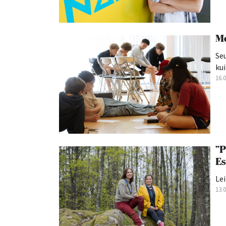
Mo
Seu
kui
16.
”P
Es
Lei
13.