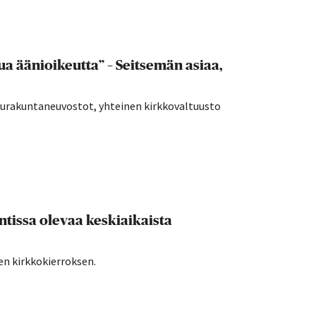
a äänioikeutta” – Seitsemän asiaa,
seurakuntaneuvostot, yhteinen kirkkovaltuusto
tissa olevaa keskiaikaista
en kirkkokierroksen.