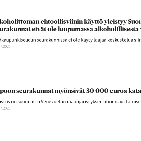
koholittoman ehtoollisviinin käyttö yleistyy S
urakunnat eivät ole luopumassa alkoholillisesta 
äkaupunkiseudun seurakunnissa ei ole käyty laajaa keskustelua si
07.2026
poon seurakunnat myönsivät 30 000 euroa kata
ustus on suunnattu Venezuelan maanjäristyksen uhrien auttamise
07.2026