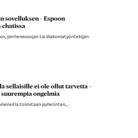
än sovelluksen – Espoon
 chatissa
in, perheneuvojan tai diakoniatyöntekijän
sellaisille ei ole ollut tarvetta –
le suurempia ongelmia
leireillä toimitaan puhelinten,...