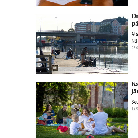
On
p
Älä
Nä
23.
Ka
jä
Se
17.