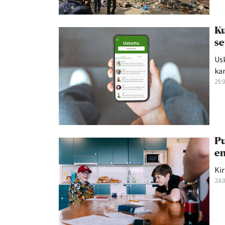
Ku
se
Us
kan
29.
Pu
en
Kir
24.