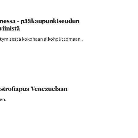
uomessa – pääkaupunkiseudun
viinistä
irtymisestä kokonaan alkoholittomaan...
strofiapua Venezuelaan
en.