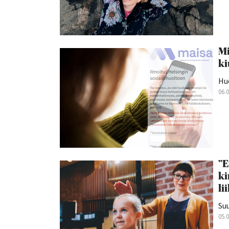
Mi
ki
Hu
06.
”E
ki
li
Suu
05.