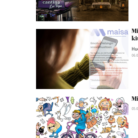
Mi
ki
Hu
06.
Mi
05.