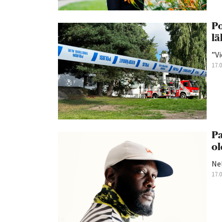
Po
lä
”Vi
17.
Pa
ol
Nel
17.