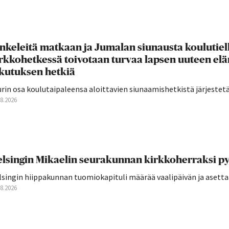
nkeleitä matkaan ja Jumalan siunausta koulutie
rkkohetkessä toivotaan turvaa lapsen uuteen el
ikutuksen hetkiä
rin osa koulutaipaleensa aloittavien siunaamishetkistä järjestetään
08.2026
lsingin Mikaelin seurakunnan kirkkoherraksi py
singin hiippakunnan tuomiokapituli määrää vaalipäivän ja asettaa 
08.2026