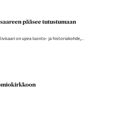
 – saareen pääsee tutustumaan
ivisaari on upea luonto- ja historiakohde,...
uomiokirkkoon