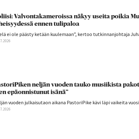
liisi: Valvontakameroissa näkyy useita poikia 
heisyydessä ennen tulipaloa
elä ei ole päästy ketään kuulemaan”, kertoo tutkinnanjohtaja Juha
07.2026
storiPiken neljän vuoden tauko musiikista pakott
en epäonnistunut isänä”
jän vuoden julkaisutaon aikana PastoriPike kävi läpi vaikeita vuosia,
07.2026