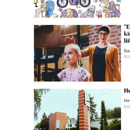
”E
ki
li
Suu
05.
He
Hel
03.