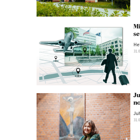
Mi
se
He
31.
Ju
no
Juh
31.