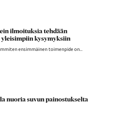
sein ilmoituksia tehdään
 yleisimpiin kysymyksiin
seimmiten ensimmäinen toimenpide on...
lla nuoria suvun painostukselta