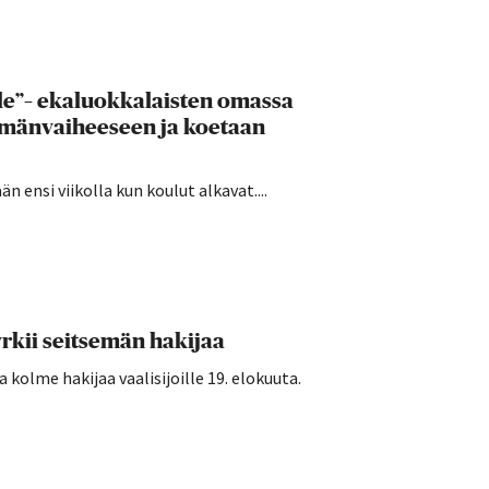
lle”– ekaluokkalaisten omassa
ämänvaiheeseen ja koetaan
 ensi viikolla kun koulut alkavat....
rkii seitsemän hakijaa
kolme hakijaa vaalisijoille 19. elokuuta.