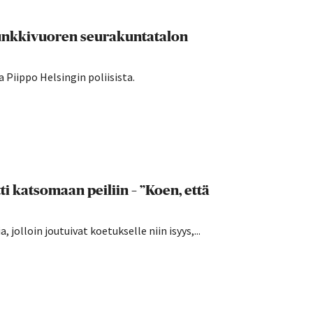
Munkkivuoren seurakuntatalon
 Piippo Helsingin poliisista.
i katsomaan peiliin – ”Koen, että
 jolloin joutuivat koetukselle niin isyys,...