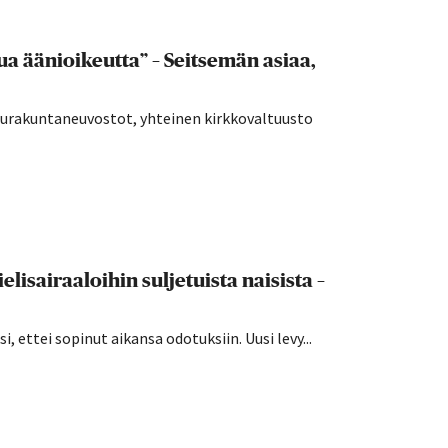
a äänioikeutta” – Seitsemän asiaa,
seurakuntaneuvostot, yhteinen kirkkovaltuusto
lisairaaloihin suljetuista naisista –
 ettei sopinut aikansa odotuksiin. Uusi levy...