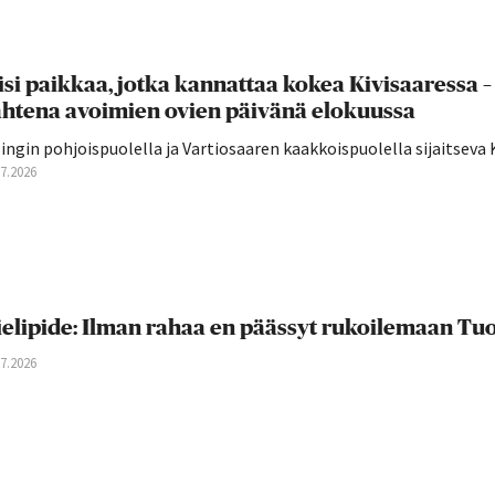
isi paikkaa, jotka kannattaa kokea Kivisaaressa
htena avoimien ovien päivänä elokuussa
lingin pohjoispuolella ja Vartiosaaren kaakkoispuolella sijaitseva K
07.2026
elipide: Ilman rahaa en päässyt rukoilemaan T
07.2026