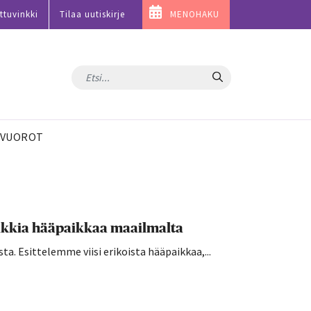
ttuvinkki
Tilaa uutiskirje
MENOHAKU
Hae
VUOROT
uniikkia hääpaikkaa maailmalta
sta. Esittelemme viisi erikoista hääpaikkaa,...