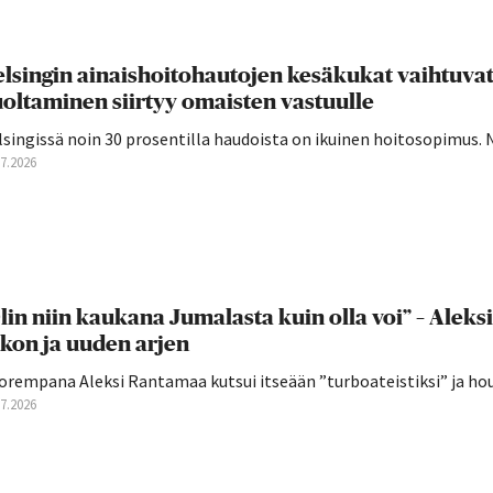
lsingin ainaishoitohautojen kesäkukat vaihtuva
oltaminen siirtyy omaisten vastuulle
singissä noin 30 prosentilla haudoista on ikuinen hoitosopimus. 
07.2026
lin niin kaukana Jumalasta kuin olla voi” – Aleks
kon ja uuden arjen
orempana Aleksi Rantamaa kutsui itseään ”turboateistiksi” ja hou
07.2026