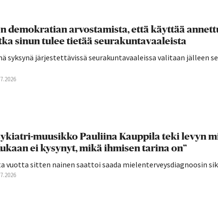
n demokratian arvostamista, että käyttää annettu
tka sinun tulee tietää seurakuntavaaleista
ä syksynä järjestettävissä seurakuntavaaleissa valitaan jälleen 
07.2026
ykiatri-muusikko Pauliina Kauppila teki levyn mie
ukaan ei kysynyt, mikä ihmisen tarina on”
a vuotta sitten nainen saattoi saada mielenterveysdiagnoosin siksi,
07.2026