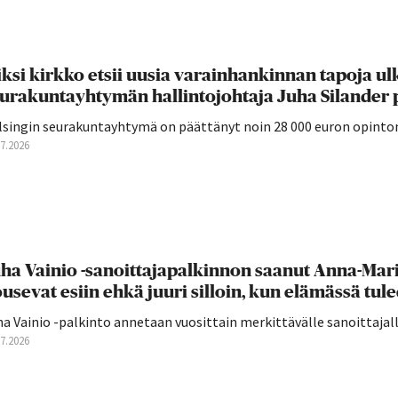
ksi kirkko etsii uusia varainhankinnan tapoja ul
urakuntayhtymän hallintojohtaja Juha Silander 
lsingin seurakuntayhtymä on päättänyt noin 28 000 euron opintom
07.2026
ha Vainio -sanoittajapalkinnon saanut Anna-Mari 
usevat esiin ehkä juuri silloin, kun elämässä tulee
a Vainio -palkinto annetaan vuosittain merkittävälle sanoittajall
07.2026