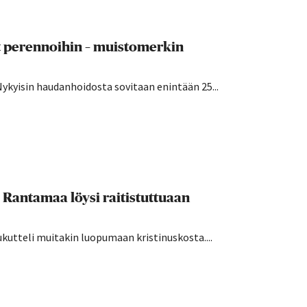
t perennoihin – muistomerkin
Nykyisin haudanhoidosta sovitaan enintään 25...
i Rantamaa löysi raitistuttuaan
kutteli muitakin luopumaan kristinuskosta....