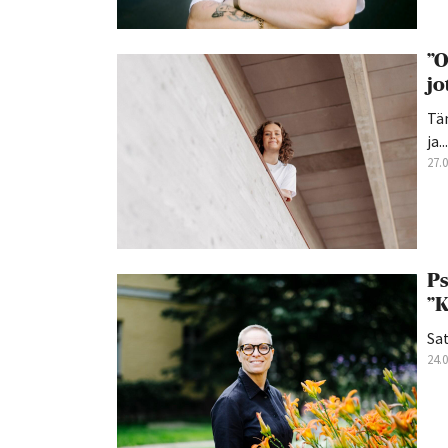
”O
jo
Tän
ja...
27.
Ps
”K
Sat
24.