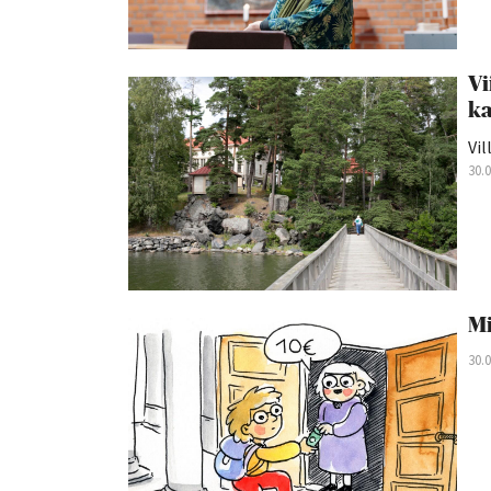
Vi
ka
Vil
30.
Mi
30.