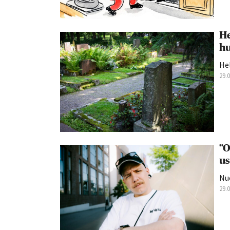
He
hu
Hel
29.
”O
us
Nu
29.