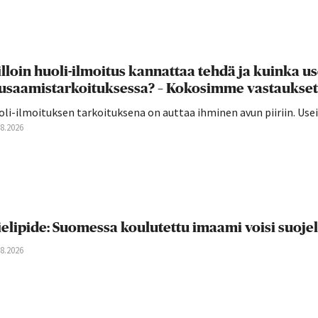
lloin huoli-ilmoitus kannattaa tehdä ja kuinka u
usaamistarkoituksessa? – Kokosimme vastaukset
oli-ilmoituksen tarkoituksena on auttaa ihminen avun piiriin. U
08.2026
elipide: Suomessa koulutettu imaami voisi suoje
08.2026