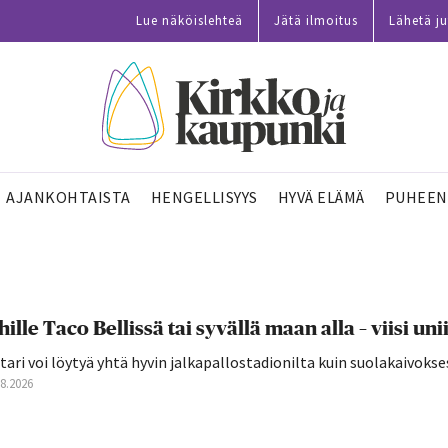
Lue näköislehteä
Jätä ilmoitus
Lähetä ju
AJANKOHTAISTA
HENGELLISYYS
HYVÄ ELÄMÄ
PUHEEN
hille Taco Bellissä tai syvällä maan alla – viisi 
tari voi löytyä yhtä hyvin jalkapallostadionilta kuin suolakaivokse
08.2026