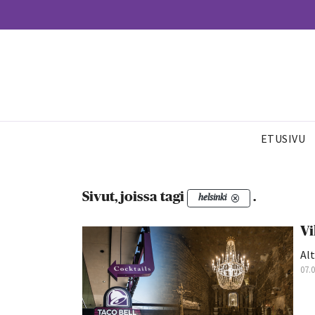
ETUSIVU
Sivut, joissa tagi
.
helsinki
Vi
Alt
07.