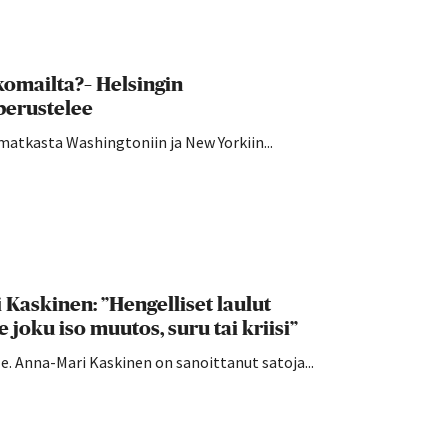
komailta?– Helsingin
perustelee
atkasta Washingtoniin ja New Yorkiin...
Kaskinen: ”Hengelliset laulut
 joku iso muutos, suru tai kriisi”
e. Anna-Mari Kaskinen on sanoittanut satoja...