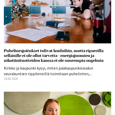
Puhelinrajoitukset tulivat kouluihin, mutta ripareilla
sellaisille ei ole ollut tarvetta – energiajuomien ja
nikotiinituotteiden kanssa ei ole suurempia ongelmia
Kirkko ja kaupunki kysyi, miten pääkaupunkiseudun
seurakuntien rippileireillä toimitaan puhelinten,...
24.06.2026