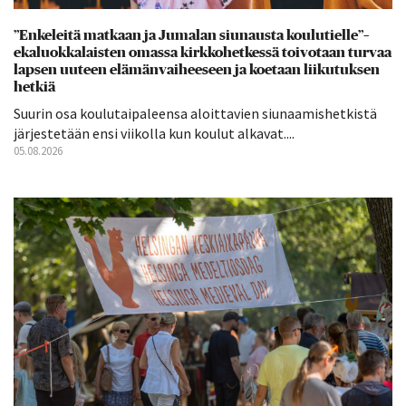
”Enkeleitä matkaan ja Jumalan siunausta koulutielle”–
ekaluokkalaisten omassa kirkkohetkessä toivotaan turvaa
lapsen uuteen elämänvaiheeseen ja koetaan liikutuksen
hetkiä
Suurin osa koulutaipaleensa aloittavien siunaamishetkistä
järjestetään ensi viikolla kun koulut alkavat....
05.08.2026