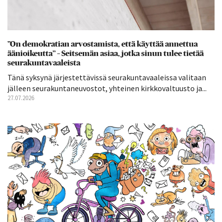
”On demokratian arvostamista, että käyttää annettua
äänioikeutta” – Seitsemän asiaa, jotka sinun tulee tietää
seurakuntavaaleista
Tänä syksynä järjestettävissä seurakuntavaaleissa valitaan
jälleen seurakuntaneuvostot, yhteinen kirkkovaltuusto ja...
27.07.2026