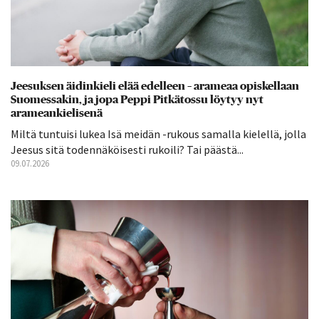
Jeesuksen äidinkieli elää edelleen – arameaa opiskellaan
Suomessakin, ja jopa Peppi Pitkätossu löytyy nyt
arameankielisenä
Miltä tuntuisi lukea Isä meidän -rukous samalla kielellä, jolla
Jeesus sitä todennäköisesti rukoili? Tai päästä...
09.07.2026