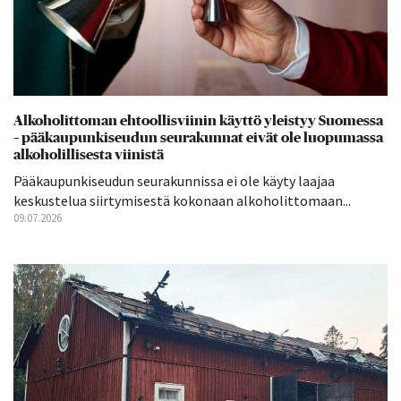
Alkoholittoman ehtoollisviinin käyttö yleistyy Suomessa
– pääkaupunkiseudun seurakunnat eivät ole luopumassa
alkoholillisesta viinistä
Pääkaupunkiseudun seurakunnissa ei ole käyty laajaa
keskustelua siirtymisestä kokonaan alkoholittomaan...
09.07.2026