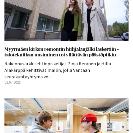
Myyrmäen kirkon remontin hiilijalanjälki laskettiin –
talotekniikan uusiminen toi yllättävän päästöpiikin
Rakennusarkkitehtiopiskelijat Pinja Keränen ja Hilla
Alakärppä kehittivät mallin, jolla Vantaan
seurakuntayhtymä voi...
02.07.2026