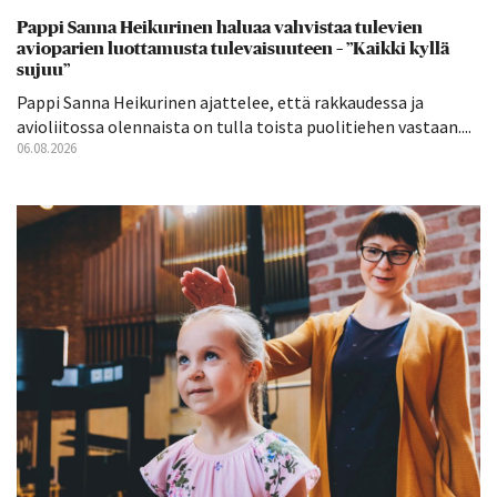
Pappi Sanna Heikurinen haluaa vahvistaa tulevien
avioparien luottamusta tulevaisuuteen – ”Kaikki kyllä
sujuu”
Pappi Sanna Heikurinen ajattelee, että rakkaudessa ja
avioliitossa olennaista on tulla toista puolitiehen vastaan....
06.08.2026