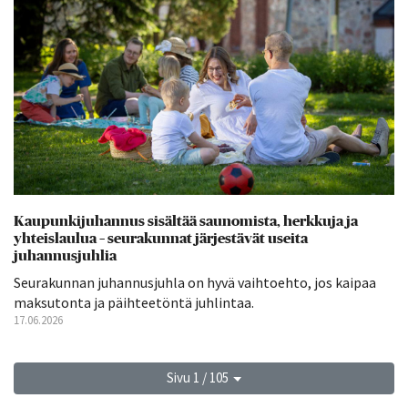
Kaupunkijuhannus sisältää saunomista, herkkuja ja
yhteislaulua – seurakunnat järjestävät useita
juhannusjuhlia
Seurakunnan juhannusjuhla on hyvä vaihtoehto, jos kaipaa
maksutonta ja päihteetöntä juhlintaa.
17.06.2026
Sivu 1 / 105