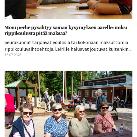
Moni perhe pysähtyy saman kysymyksen äärelle: miksi
rippikoulusta pitää maksaa?
Seurakunnat tarjoavat edullisia tai kokonaan maksuttomia
rippikouluvaihtoehtoja. Leirille haluavat joutuvat kuitenkin...
16.07.2026