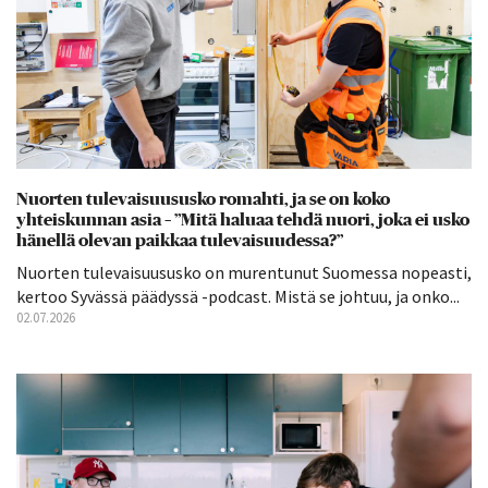
Nuorten tulevaisuususko romahti, ja se on koko
yhteiskunnan asia – ”Mitä haluaa tehdä nuori, joka ei usko
hänellä olevan paikkaa tulevaisuudessa?”
Nuorten tulevaisuususko on murentunut Suomessa nopeasti,
kertoo Syvässä päädyssä -podcast. Mistä se johtuu, ja onko...
02.07.2026