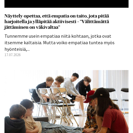
Näyttely opettaa, että empatia on taito, jota pitää
harjoitella ja ylläpitää aktiivisesti – ”Välittämättä
jättäminen on väkivaltaa”
Tunnemme usein empatiaa niitä kohtaan, jotka ovat
itsemme kaltaisia. Mutta voiko empatiaa tuntea myös
hyönteisiä,...
17.07.2026