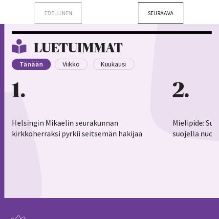
EDELLINEN
SEURAAVA
LUETUIMMAT
Tänään
Viikko
Kuukausi
1
2
Helsingin Mikaelin seurakunnan
Mielipide: Su
kirkkoherraksi pyrkii seitsemän hakijaa
suojella nuor