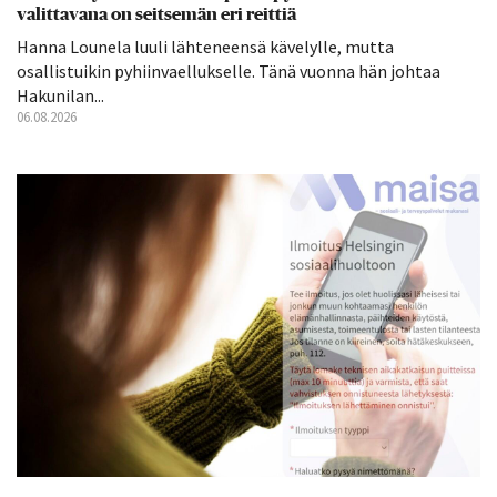
valittavana on seitsemän eri reittiä
Hanna Lounela luuli lähteneensä kävelylle, mutta
osallistuikin pyhiinvaellukselle. Tänä vuonna hän johtaa
Hakunilan...
06.08.2026