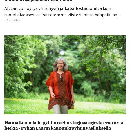
Alttari voi löytyä yhtä hyvin jalkapallostadionilta kuin
suolakaivoksesta. Esittelemme viisi erikoista hääpaikkaa,...
07.08.2026
Hanna Lounelalle pyhiinvaellus tarjoaa arjesta erottuvia
hetkiä – Pyhän Laurin kaupunkipyhiinvaelluksella