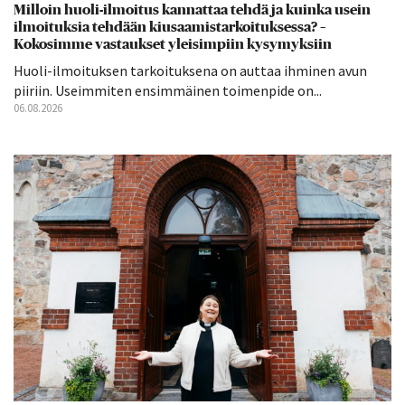
Milloin huoli-ilmoitus kannattaa tehdä ja kuinka usein
ilmoituksia tehdään kiusaamistarkoituksessa? –
Kokosimme vastaukset yleisimpiin kysymyksiin
Huoli-ilmoituksen tarkoituksena on auttaa ihminen avun
piiriin. Useimmiten ensimmäinen toimenpide on...
06.08.2026