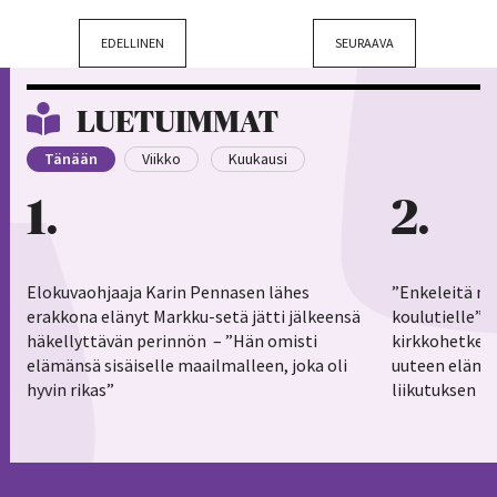
EDELLINEN
SEURAAVA
LUETUIMMAT
Tänään
Viikko
Kuukausi
1
2
Elokuvaohjaaja Karin Pennasen lähes
”Enkeleitä ma
erakkona elänyt Markku-setä jätti jälkeensä
koulutielle”–
häkellyttävän perinnön – ”Hän omisti
kirkkohetkess
elämänsä sisäiselle maailmalleen, joka oli
uuteen elämä
hyvin rikas”
liikutuksen h