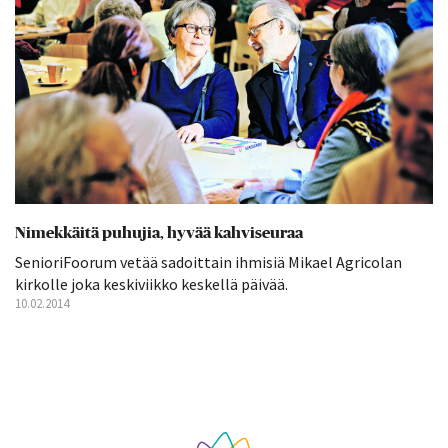
Nimekkäitä puhujia, hyvää kahviseuraa
SenioriFoorum vetää sadoittain ihmisiä Mikael Agricolan
kirkolle joka keskiviikko keskellä päivää.
10.02.2014