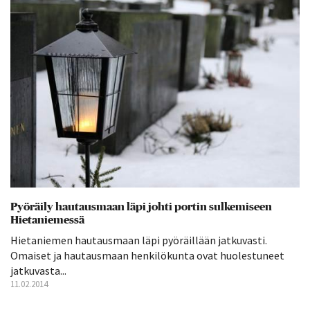
Pyöräily hautausmaan läpi johti portin sulkemiseen
Hietaniemessä
Hietaniemen hautausmaan läpi pyöräillään jatkuvasti.
Omaiset ja hautausmaan henkilökunta ovat huolestuneet
jatkuvasta...
11.02.2014