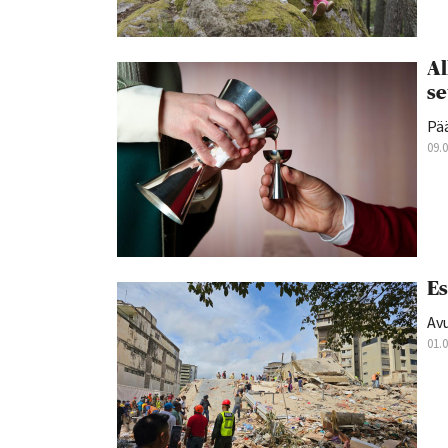
Al
se
Pä
09.
Es
Av
01.