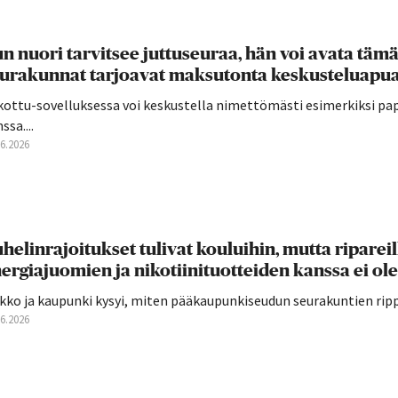
n nuori tarvitsee juttuseuraa, hän voi avata täm
urakunnat tarjoavat maksutonta keskusteluapua
kottu-sovelluksessa voi keskustella nimettömästi esimerkiksi pap
ssa....
06.2026
helinrajoitukset tulivat kouluihin, mutta ripareilla 
ergiajuomien ja nikotiinituotteiden kanssa ei o
kko ja kaupunki kysyi, miten pääkaupunkiseudun seurakuntien rippi
06.2026