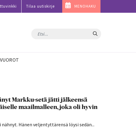
ttuvinkki
Tilaa uutiskirje
MENOHAKU
Hae
VUOROT
nyt Markku-setä jätti jälkeensä
iselle maailmalleen, joka oli hyvin
 nähnyt. Hänen veljentyttärensä löysi sedän...