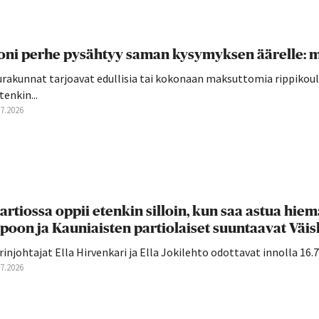
ni perhe pysähtyy saman kysymyksen äärelle: mi
rakunnat tarjoavat edullisia tai kokonaan maksuttomia rippikoulu
tenkin...
07.2026
artiossa oppii etenkin silloin, kun saa astua hiema
poon ja Kauniaisten partiolaiset suuntaavat Väiski
rinjohtajat Ella Hirvenkari ja Ella Jokilehto odottavat innolla 16.7. 
07.2026