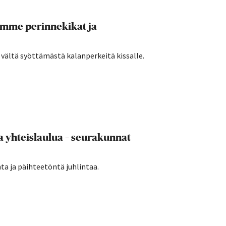
amme perinnekikat ja
a vältä syöttämästä kalanperkeitä kissalle.
a yhteislaulua – seurakunnat
a ja päihteetöntä juhlintaa.