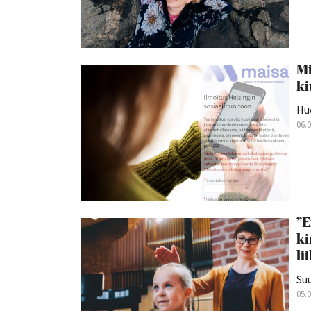
Mi
ki
Hu
06.
”E
ki
li
Suu
05.