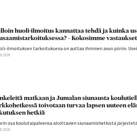
lloin huoli-ilmoitus kannattaa tehdä ja kuinka u
usaamistarkoituksessa? – Kokosimme vastaukset
oli-ilmoituksen tarkoituksena on auttaa ihminen avun piiriin. U
08.2026
nkeleitä matkaan ja Jumalan siunausta koulutie
rkkohetkessä toivotaan turvaa lapsen uuteen el
ikutuksen hetkiä
rin osa koulutaipaleensa aloittavien siunaamishetkistä järjestetään
08.2026