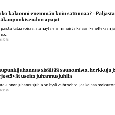
ko kalaonni enemmän kuin sattumaa? – Paljast
ääkaupunkiseudun apajat
 paista kalaa voissa, älä näytä ensimmäistä kalaasi kenellekään j
mä...
06.2026
upunkijuhannus sisältää saunomista, herkkuja j
rjestävät useita juhannusjuhlia
urakunnan juhannusjuhla on hyvä vaihtoehto, jos kaipaa maksutont
06.2026