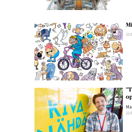
Mi
22.
”T
op
Ma
22.