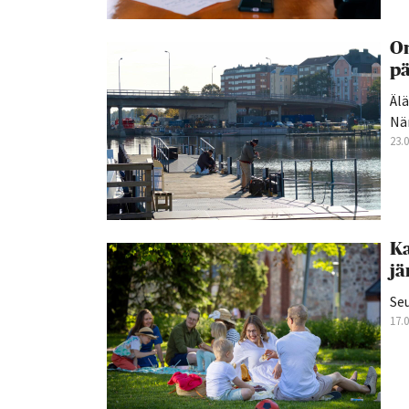
On
p
Älä
Nä
23.
Ka
jä
Se
17.