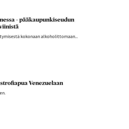
uomessa – pääkaupunkiseudun
viinistä
irtymisestä kokonaan alkoholittomaan...
strofiapua Venezuelaan
en.