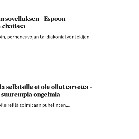
än sovelluksen – Espoon
 chatissa
in, perheneuvojan tai diakoniatyöntekijän
sellaisille ei ole ollut tarvetta –
le suurempia ongelmia
leireillä toimitaan puhelinten,...