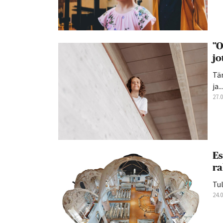
”O
jo
Tän
ja...
27.
Es
ra
Tul
24.