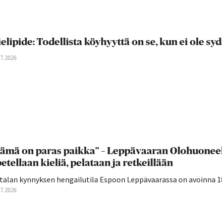
elipide: Todellista köyhyyttä on se, kun ei ole s
07.2026
ämä on paras paikka” – Leppävaaran Olohuoneell
etellaan kieliä, pelataan ja retkeillään
talan kynnyksen hengailutila Espoon Leppävaarassa on avoinna 18–
07.2026