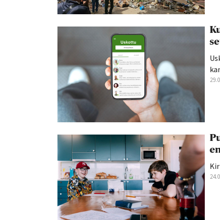
Ku
se
Us
kan
29.
Pu
en
Kir
24.