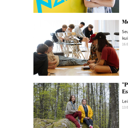
Mo
Seu
kui
16.
”P
Es
Lei
13.