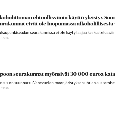
koholittoman ehtoollisviinin käyttö yleistyy S
urakunnat eivät ole luopumassa alkoholillisesta 
äkaupunkiseudun seurakunnissa ei ole käyty laajaa keskustelua si
07.2026
poon seurakunnat myönsivät 30 000 euroa kata
ustus on suunnattu Venezuelan maanjäristyksen uhrien auttamise
07.2026