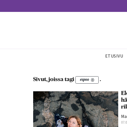
ETUSIVU
Sivut, joissa tagi
.
espoo
El
hä
ri
Mar
07.