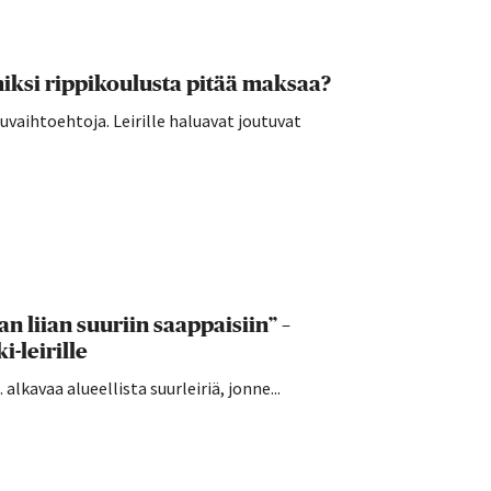
ksi rippikoulusta pitää maksaa?
vaihtoehtoja. Leirille haluavat joutuvat
n liian suuriin saappaisiin” –
-leirille
alkavaa alueellista suurleiriä, jonne...