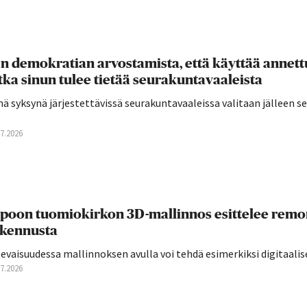
n demokratian arvostamista, että käyttää annettu
tka sinun tulee tietää seurakuntavaaleista
ä syksynä järjestettävissä seurakuntavaaleissa valitaan jälleen 
07.2026
poon tuomiokirkon 3D-mallinnos esittelee remon
kennusta
evaisuudessa mallinnoksen avulla voi tehdä esimerkiksi digitaalis
07.2026