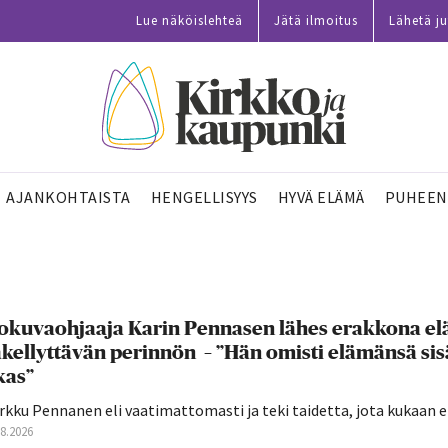
Lue näköislehteä
Jätä ilmoitus
Lähetä ju
AJANKOHTAISTA
HENGELLISYYS
HYVÄ ELÄMÄ
PUHEEN
okuvaohjaaja Karin Pennasen lähes erakkona elä
kellyttävän perinnön – ”Hän omisti elämänsä sisä
kas”
kku Pennanen eli vaatimattomasti ja teki taidetta, jota kukaan ei
08.2026