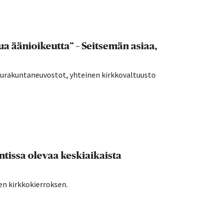
a äänioikeutta” – Seitsemän asiaa,
seurakuntaneuvostot, yhteinen kirkkovaltuusto
tissa olevaa keskiaikaista
en kirkkokierroksen.