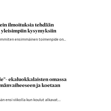
sein ilmoituksia tehdään
 yleisimpiin kysymyksiin
seimmiten ensimmäinen toimenpide on...
lle”– ekaluokkalaisten omassa
ämänvaiheeseen ja koetaan
 ensi viikolla kun koulut alkavat....