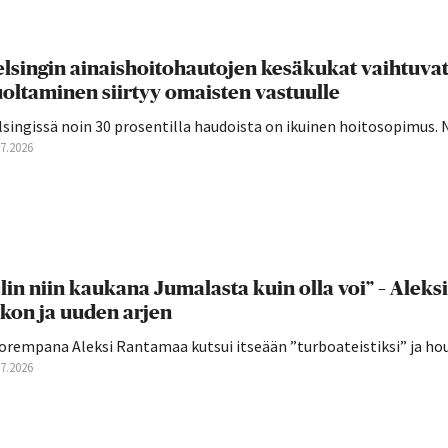
lsingin ainaishoitohautojen kesäkukat vaihtuva
oltaminen siirtyy omaisten vastuulle
singissä noin 30 prosentilla haudoista on ikuinen hoitosopimus. 
07.2026
lin niin kaukana Jumalasta kuin olla voi” – Aleks
kon ja uuden arjen
orempana Aleksi Rantamaa kutsui itseään ”turboateistiksi” ja hou
07.2026