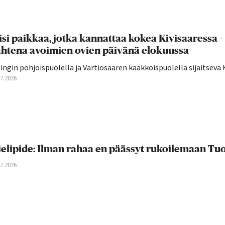
isi paikkaa, jotka kannattaa kokea Kivisaaressa
htena avoimien ovien päivänä elokuussa
lingin pohjoispuolella ja Vartiosaaren kaakkoispuolella sijaitseva K
07.2026
elipide: Ilman rahaa en päässyt rukoilemaan T
07.2026