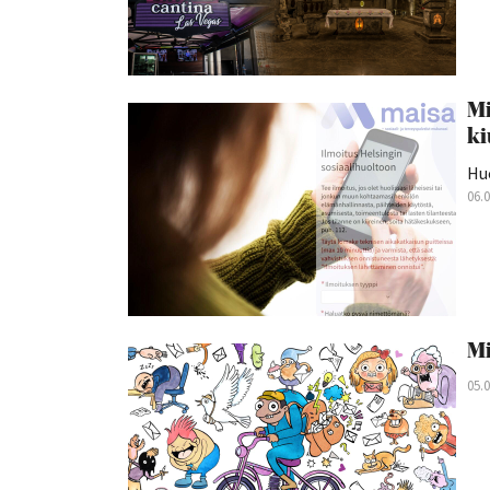
Mi
ki
Hu
06.
Mi
05.