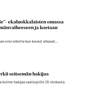
lle”– ekaluokkalaisten omassa
ämänvaiheeseen ja koetaan
 ensi viikolla kun koulut alkavat....
rkii seitsemän hakijaa
kolme hakijaa vaalisijoille 19. elokuuta.