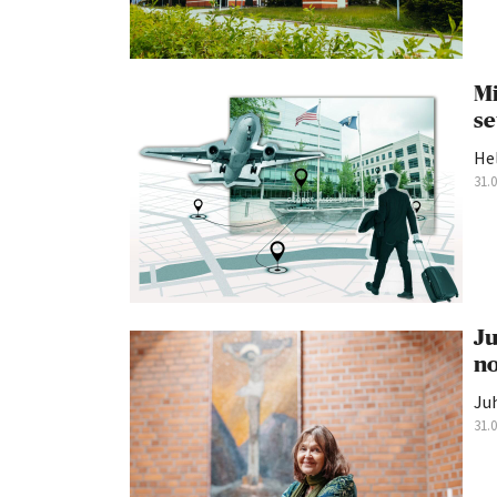
Mi
se
He
31.
Ju
no
Juh
31.