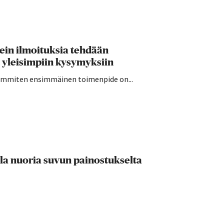
sein ilmoituksia tehdään
 yleisimpiin kysymyksiin
seimmiten ensimmäinen toimenpide on...
lla nuoria suvun painostukselta