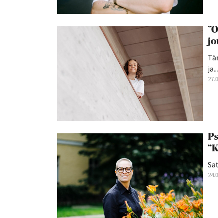
”O
jo
Tän
ja...
27.
Ps
”K
Sat
24.