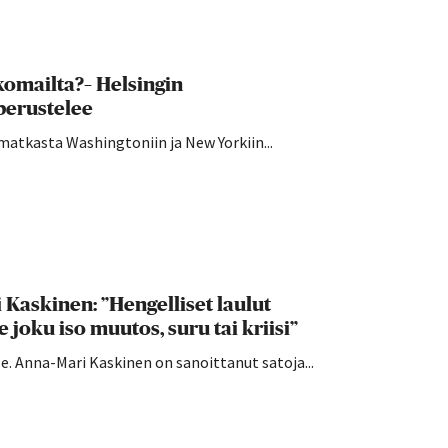
komailta?– Helsingin
perustelee
atkasta Washingtoniin ja New Yorkiin...
Kaskinen: ”Hengelliset laulut
 joku iso muutos, suru tai kriisi”
e. Anna-Mari Kaskinen on sanoittanut satoja...