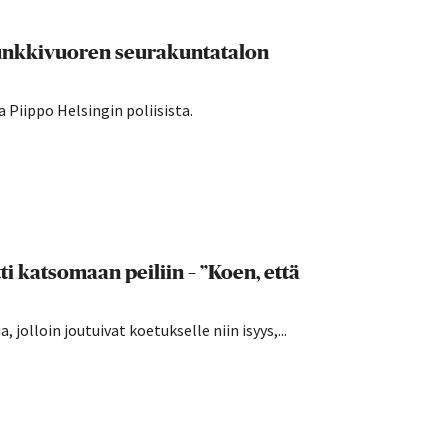
Munkkivuoren seurakuntatalon
 Piippo Helsingin poliisista.
i katsomaan peiliin – ”Koen, että
 jolloin joutuivat koetukselle niin isyys,...