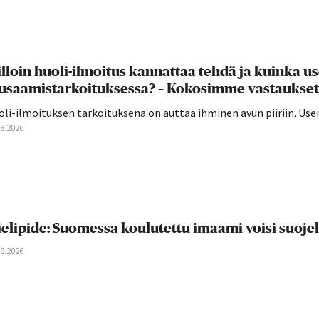
lloin huoli-ilmoitus kannattaa tehdä ja kuinka u
usaamistarkoituksessa? – Kokosimme vastaukset
oli-ilmoituksen tarkoituksena on auttaa ihminen avun piiriin. U
08.2026
elipide: Suomessa koulutettu imaami voisi suoje
08.2026