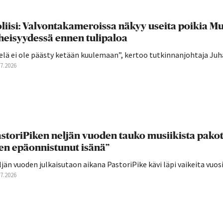
liisi: Valvontakameroissa näkyy useita poikia 
heisyydessä ennen tulipaloa
elä ei ole päästy ketään kuulemaan”, kertoo tutkinnanjohtaja Juha
07.2026
storiPiken neljän vuoden tauko musiikista pakott
en epäonnistunut isänä”
jän vuoden julkaisutaon aikana PastoriPike kävi läpi vaikeita vuosia,
07.2026