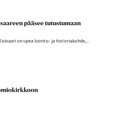
 – saareen pääsee tutustumaan
ivisaari on upea luonto- ja historiakohde,...
uomiokirkkoon