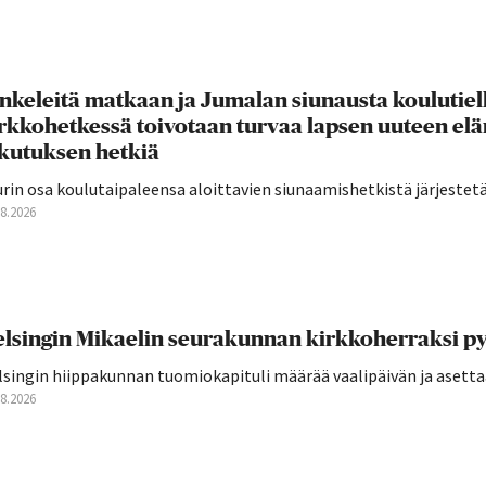
nkeleitä matkaan ja Jumalan siunausta koulutie
rkkohetkessä toivotaan turvaa lapsen uuteen el
ikutuksen hetkiä
rin osa koulutaipaleensa aloittavien siunaamishetkistä järjestetään
08.2026
lsingin Mikaelin seurakunnan kirkkoherraksi py
singin hiippakunnan tuomiokapituli määrää vaalipäivän ja asettaa 
08.2026