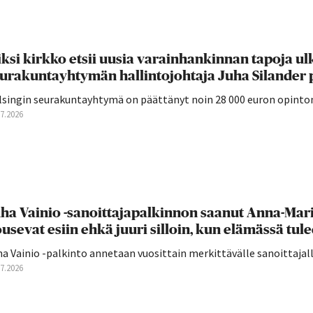
ksi kirkko etsii uusia varainhankinnan tapoja ul
urakuntayhtymän hallintojohtaja Juha Silander 
lsingin seurakuntayhtymä on päättänyt noin 28 000 euron opintom
07.2026
ha Vainio -sanoittajapalkinnon saanut Anna-Mari 
usevat esiin ehkä juuri silloin, kun elämässä tulee
a Vainio -palkinto annetaan vuosittain merkittävälle sanoittajall
07.2026