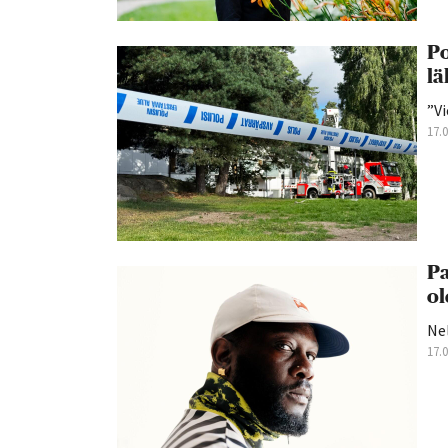
Po
lä
”Vi
17.
Pa
ol
Nel
17.