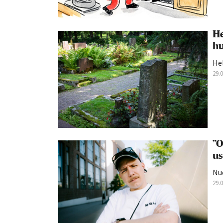
He
hu
Hel
29.
”O
us
Nu
29.