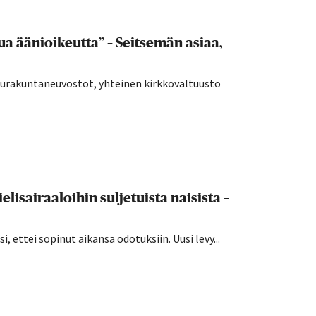
a äänioikeutta” – Seitsemän asiaa,
seurakuntaneuvostot, yhteinen kirkkovaltuusto
lisairaaloihin suljetuista naisista –
 ettei sopinut aikansa odotuksiin. Uusi levy...