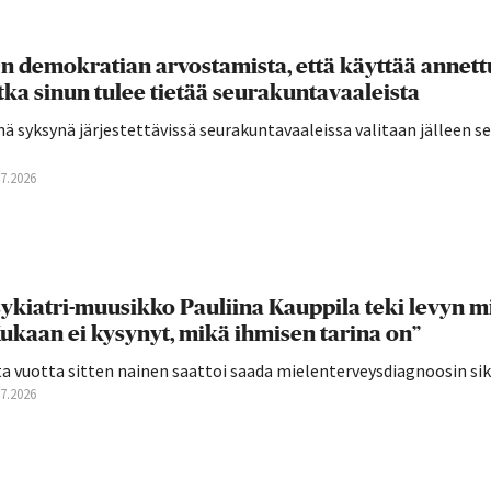
n demokratian arvostamista, että käyttää annettu
tka sinun tulee tietää seurakuntavaaleista
ä syksynä järjestettävissä seurakuntavaaleissa valitaan jälleen 
07.2026
ykiatri-muusikko Pauliina Kauppila teki levyn mie
ukaan ei kysynyt, mikä ihmisen tarina on”
a vuotta sitten nainen saattoi saada mielenterveysdiagnoosin siksi,
07.2026