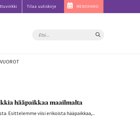
ttuvinkki
Tilaa uutiskirje
MENOHAKU
Hae
VUOROT
uniikkia hääpaikkaa maailmalta
sta. Esittelemme viisi erikoista hääpaikkaa,...