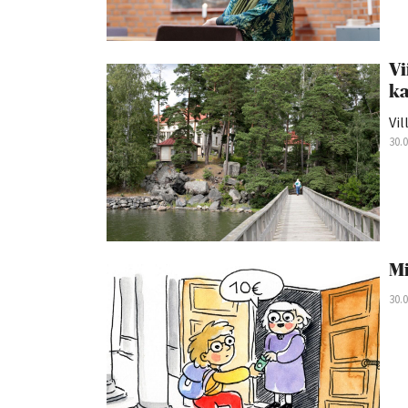
Vi
ka
Vil
30.
Mi
30.