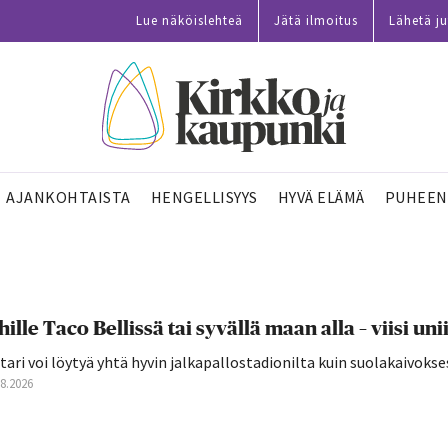
Lue näköislehteä
Jätä ilmoitus
Lähetä ju
AJANKOHTAISTA
HENGELLISYYS
HYVÄ ELÄMÄ
PUHEEN
hille Taco Bellissä tai syvällä maan alla – viisi 
tari voi löytyä yhtä hyvin jalkapallostadionilta kuin suolakaivokse
08.2026