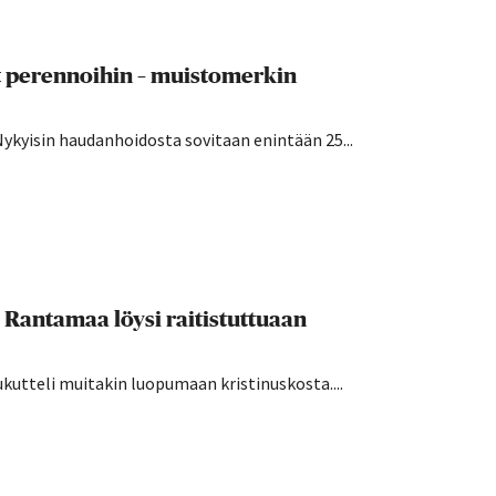
t perennoihin – muistomerkin
Nykyisin haudanhoidosta sovitaan enintään 25...
i Rantamaa löysi raitistuttuaan
kutteli muitakin luopumaan kristinuskosta....