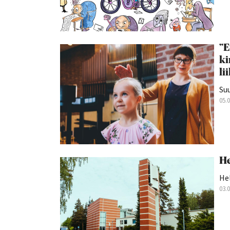
”E
ki
li
Suu
05.
He
Hel
03.