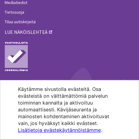
Mediatiedot
Tietosuoja
Tilaa uutiskirjeitä
LUE NÄKÖISLEHTEÄ
Käytämme sivustolla evästeitä. Osa
MENOHAKU
evästeistä on välttämättömiä palvelun
toiminnan kannalta ja aktivoituu
automaattisesti. Kävijäseuranta ja
mainosten kohdentaminen aktivoituvat
vain, jos hyväksyt kaikki evästeet.
Lisätietoja evästekäytännöistämme
.
Pääkaupunkiseudun evankelis-