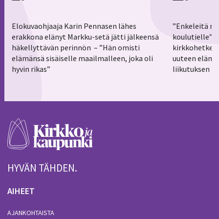
Elokuvaohjaaja Karin Pennasen lähes
”Enkeleitä ma
erakkona elänyt Markku-setä jätti jälkeensä
koulutielle”–
häkellyttävän perinnön – ”Hän omisti
kirkkohetkess
elämänsä sisäiselle maailmalleen, joka oli
uuteen elämä
hyvin rikas”
liikutuksen h
HYVÄN TÄHDEN.
AIHEET
AJANKOHTAISTA