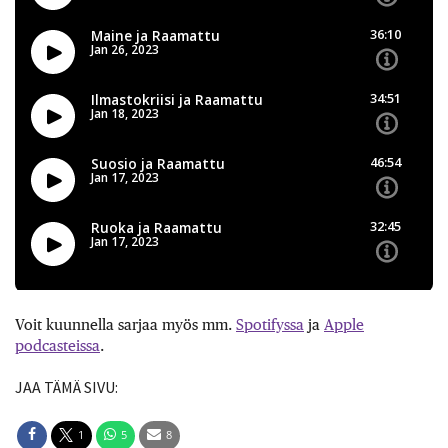
Voit kuunnella sarjaa myös mm.
Spotifyssa
ja
Apple
podcasteissa
.
JAA TÄMÄ SIVU:
1
5
8