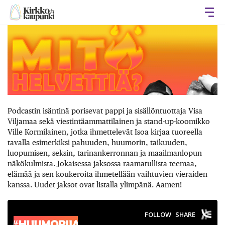
Avaa
Podcastin isäntinä porisevat pappi ja sisällöntuottaja Visa
Viljamaa sekä viestintäammattilainen ja stand-up-koomikko
Ville Kormilainen, jotka ihmettelevät Isoa kirjaa tuoreella
tavalla esimerkiksi pahuuden, huumorin, taikuuden,
luopumisen, seksin, tarinankerronnan ja maailmanlopun
näkökulmista. Jokaisessa jaksossa raamatullista teemaa,
elämää ja sen koukeroita ihmetellään vaihtuvien vieraiden
kanssa. Uudet jaksot ovat listalla ylimpänä. Aamen!