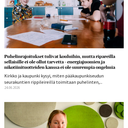
Puhelinrajoitukset tulivat kouluihin, mutta ripareilla
sellaisille ei ole ollut tarvetta – energiajuomien ja
nikotiinituotteiden kanssa ei ole suurempia ongelmia
Kirkko ja kaupunki kysyi, miten pääkaupunkiseudun
seurakuntien rippileireillä toimitaan puhelinten,...
24.06.2026