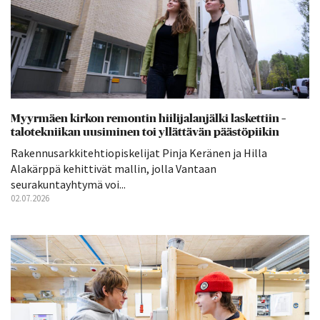
Myyrmäen kirkon remontin hiilijalanjälki laskettiin –
talotekniikan uusiminen toi yllättävän päästöpiikin
Rakennusarkkitehtiopiskelijat Pinja Keränen ja Hilla
Alakärppä kehittivät mallin, jolla Vantaan
seurakuntayhtymä voi...
02.07.2026