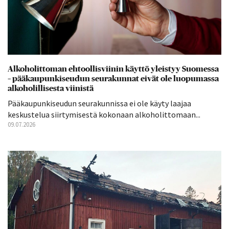
Alkoholittoman ehtoollisviinin käyttö yleistyy Suomessa
– pääkaupunkiseudun seurakunnat eivät ole luopumassa
alkoholillisesta viinistä
Pääkaupunkiseudun seurakunnissa ei ole käyty laajaa
keskustelua siirtymisestä kokonaan alkoholittomaan...
09.07.2026