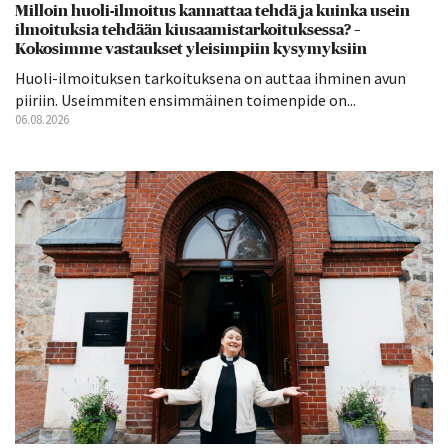
Milloin huoli-ilmoitus kannattaa tehdä ja kuinka usein
ilmoituksia tehdään kiusaamistarkoituksessa? –
Kokosimme vastaukset yleisimpiin kysymyksiin
Huoli-ilmoituksen tarkoituksena on auttaa ihminen avun
piiriin. Useimmiten ensimmäinen toimenpide on...
06.08.2026