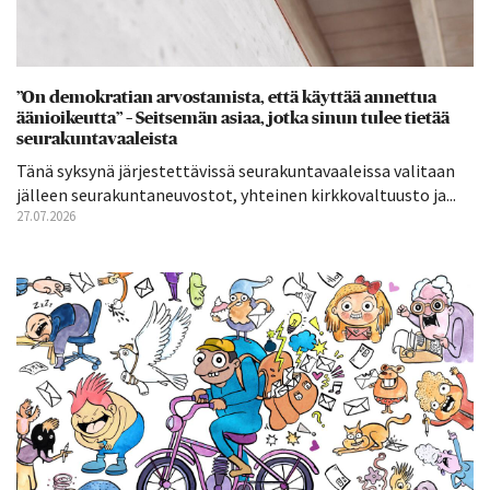
”On demokratian arvostamista, että käyttää annettua
äänioikeutta” – Seitsemän asiaa, jotka sinun tulee tietää
seurakuntavaaleista
Tänä syksynä järjestettävissä seurakuntavaaleissa valitaan
jälleen seurakuntaneuvostot, yhteinen kirkkovaltuusto ja...
27.07.2026