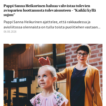
Pappi Sanna Heikurinen haluaa vahvistaa tulevien
avioparien luottamusta tulevaisuuteen – ”Kaikki kyllä
sujuu”
Pappi Sanna Heikurinen ajattelee, että rakkaudessa ja
avioliitossa olennaista on tulla toista puolitiehen vastaan....
06.08.2026