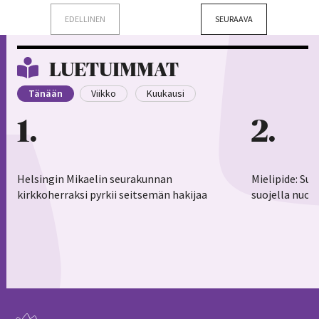
EDELLINEN
SEURAAVA
LUETUIMMAT
Tänään
Viikko
Kuukausi
1
2
Helsingin Mikaelin seurakunnan
Mielipide: Su
kirkkoherraksi pyrkii seitsemän hakijaa
suojella nuor