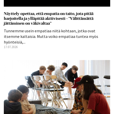
Näyttely opettaa, että empatia on taito, jota pitää
harjoitella ja ylläpitää aktiivisesti – ”Välittämättä
jättäminen on väkivaltaa”
Tunnemme usein empatiaa niitä kohtaan, jotka ovat
itsemme kaltaisia. Mutta voiko empatiaa tuntea myös
hyönteisiä,...
17.07.2026