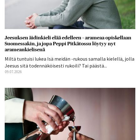
Jeesuksen äidinkieli elää edelleen – arameaa opiskellaan
Suomessakin, ja jopa Peppi Pitkätossu löytyy nyt
arameankielisenä
Miltä tuntuisi lukea Isä meidän -rukous samalla kielellä, jolla
Jeesus sitä todennäköisesti rukoili? Tai päästä...
09.07.2026