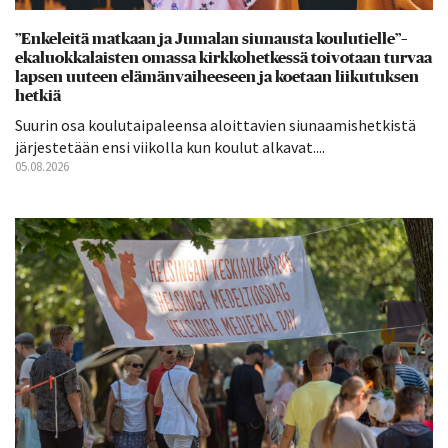
”Enkeleitä matkaan ja Jumalan siunausta koulutielle”–
ekaluokkalaisten omassa kirkkohetkessä toivotaan turvaa
lapsen uuteen elämänvaiheeseen ja koetaan liikutuksen
hetkiä
Suurin osa koulutaipaleensa aloittavien siunaamishetkistä
järjestetään ensi viikolla kun koulut alkavat....
05.08.2026