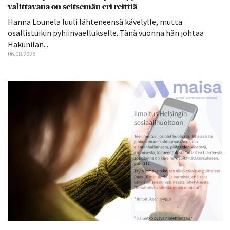
valittavana on seitsemän eri reittiä
Hanna Lounela luuli lähteneensä kävelylle, mutta
osallistuikin pyhiinvaellukselle. Tänä vuonna hän johtaa
Hakunilan...
06.08.2026