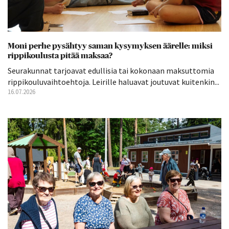
Moni perhe pysähtyy saman kysymyksen äärelle: miksi
rippikoulusta pitää maksaa?
Seurakunnat tarjoavat edullisia tai kokonaan maksuttomia
rippikouluvaihtoehtoja. Leirille haluavat joutuvat kuitenkin...
16.07.2026