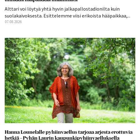
Alttari voi löytyä yhtä hyvin jalkapallostadionilta kuin
suolakaivoksesta. Esittelemme viisi erikoista hääpaikkaa,...
07.08.2026
Hanna Lounelalle pyhiinvaellus tarjoaa arjesta erottuvia
hetkiä – Pyhän Laurin kaupunkipyhiinvaelluksella