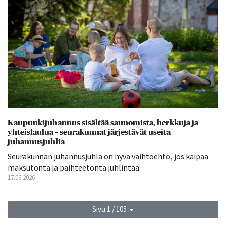
Kaupunkijuhannus sisältää saunomista, herkkuja ja
yhteislaulua – seurakunnat järjestävät useita
juhannusjuhlia
Seurakunnan juhannusjuhla on hyvä vaihtoehto, jos kaipaa
maksutonta ja päihteetöntä juhlintaa.
17.06.2026
Sivu 1 / 105