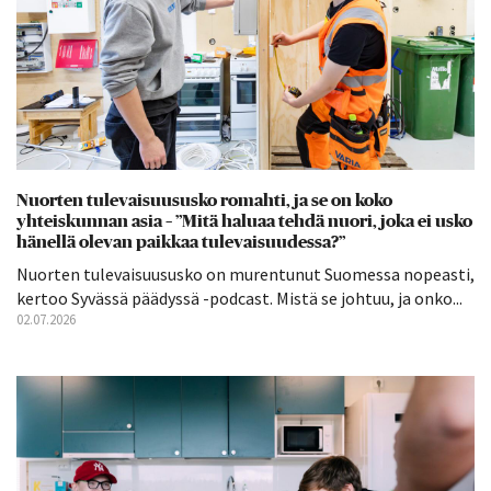
Nuorten tulevaisuususko romahti, ja se on koko
yhteiskunnan asia – ”Mitä haluaa tehdä nuori, joka ei usko
hänellä olevan paikkaa tulevaisuudessa?”
Nuorten tulevaisuususko on murentunut Suomessa nopeasti,
kertoo Syvässä päädyssä -podcast. Mistä se johtuu, ja onko...
02.07.2026