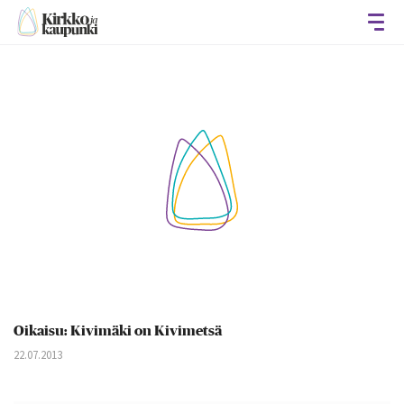
Avaa
Oikaisu: Kivimäki on Kivimetsä
22.07.2013