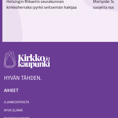
Helsingin Mikaelin seurakunnan
Mielipide: Su
kirkkoherraksi pyrkii seitsemän hakijaa
suojella nuor
HYVÄN TÄHDEN.
AIHEET
AJANKOHTAISTA
HYVÄ ELÄMÄ