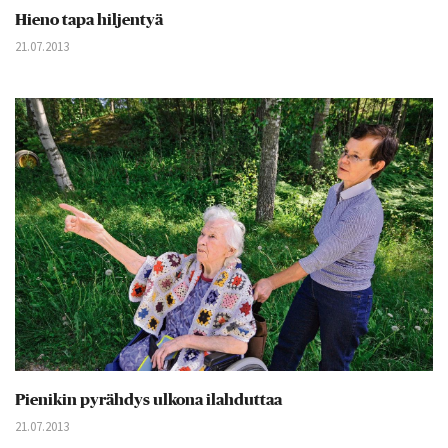
Hieno tapa hiljentyä
21.07.2013
Pienikin pyrähdys ulkona ilahduttaa
21.07.2013