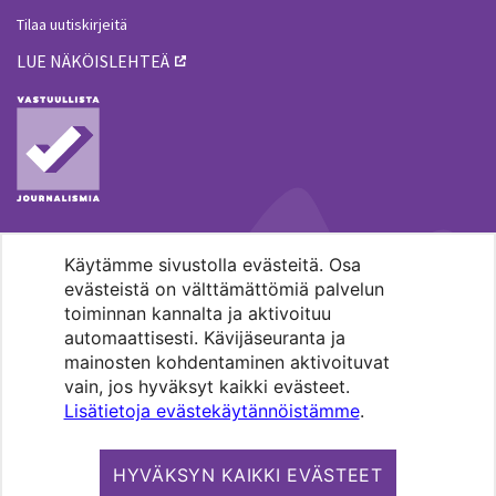
Tilaa uutiskirjeitä
LUE NÄKÖISLEHTEÄ
Käytämme sivustolla evästeitä. Osa
MENOHAKU
evästeistä on välttämättömiä palvelun
toiminnan kannalta ja aktivoituu
automaattisesti. Kävijäseuranta ja
mainosten kohdentaminen aktivoituvat
vain, jos hyväksyt kaikki evästeet.
Lisätietoja evästekäytännöistämme
.
Pääkaupunkiseudun evankelis-
luterilaisten seurakuntien media.
HYVÄKSYN KAIKKI EVÄSTEET