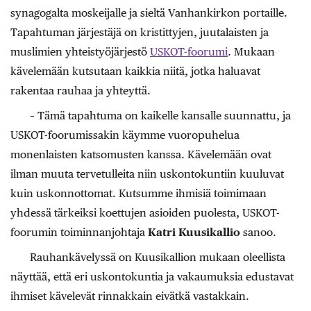
synagogalta moskeijalle ja sieltä Vanhankirkon portaille.
Tapahtuman järjestäjä on kristittyjen, juutalaisten ja
muslimien yhteistyöjärjestö
USKOT-foorumi
. Mukaan
kävelemään kutsutaan kaikkia niitä, jotka haluavat
rakentaa rauhaa ja yhteyttä.
– Tämä tapahtuma on kaikelle kansalle suunnattu, ja
USKOT-foorumissakin käymme vuoropuhelua
monenlaisten katsomusten kanssa. Kävelemään ovat
ilman muuta tervetulleita niin uskontokuntiin kuuluvat
kuin uskonnottomat. Kutsumme ihmisiä toimimaan
yhdessä tärkeiksi koettujen asioiden puolesta, USKOT-
foorumin toiminnanjohtaja
Katri Kuusikallio
sanoo.
Rauhankävelyssä on Kuusikallion mukaan oleellista
näyttää, että eri uskontokuntia ja vakaumuksia edustavat
ihmiset kävelevät rinnakkain eivätkä vastakkain.