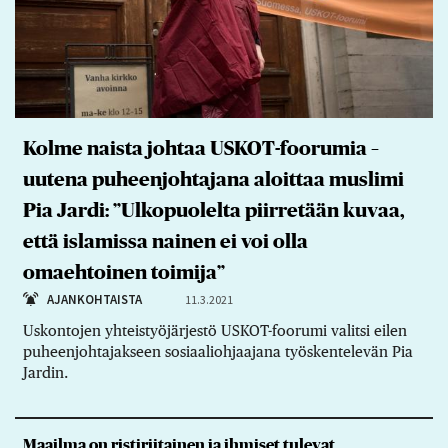
Kolme naista johtaa USKOT-foorumia –
uutena puheenjohtajana aloittaa muslimi
Pia Jardi: ”Ulkopuolelta piirretään kuvaa,
että islamissa nainen ei voi olla
omaehtoinen toimija”
AJANKOHTAISTA
11.3.2021
Uskontojen yhteistyöjärjestö USKOT-foorumi valitsi eilen
puheenjohtajakseen sosiaaliohjaajana työskentelevän Pia
Jardin.
Maailma on ristiriitainen ja ihmiset tulevat