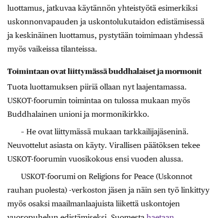
luottamus, jatkuvaa käytännön yhteistyötä esimerkiksi
uskonnonvapauden ja uskontolukutaidon edistämisessä
ja keskinäinen luottamus, pystytään toimimaan yhdessä
myös vaikeissa tilanteissa.
Toimintaan ovat liittymässä buddhalaiset ja mormonit
Tuota luottamuksen piiriä ollaan nyt laajentamassa.
USKOT-foorumin toimintaa on tulossa mukaan myös
Buddhalainen unioni ja mormonikirkko.
– He ovat liittymässä mukaan tarkkailijajäseninä.
Neuvottelut asiasta on käyty. Virallisen päätöksen tekee
USKOT-foorumin vuosikokous ensi vuoden alussa.
USKOT-foorumi on Religions for Peace (Uskonnot
rauhan puolesta) -verkoston jäsen ja näin sen työ linkittyy
myös osaksi maailmanlaajuista liikettä uskontojen
vuoropuhelun edistämiseksi. Suomesta
haetaan