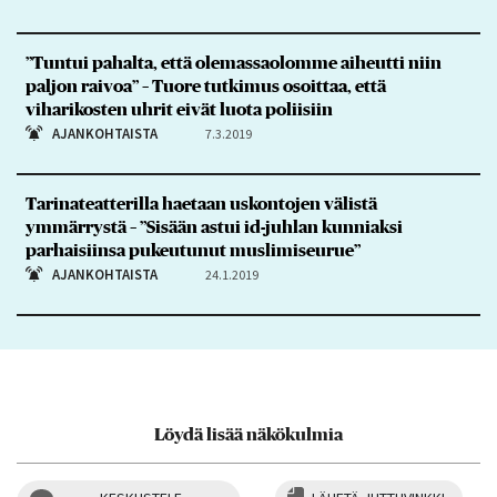
”Tuntui pahalta, että olemassaolomme aiheutti niin
paljon raivoa” – Tuore tutkimus osoittaa, että
viharikosten uhrit eivät luota poliisiin
AJANKOHTAISTA
7.3.2019
Tarinateatterilla haetaan uskontojen välistä
ymmärrystä – ”Sisään astui id-juhlan kunniaksi
parhaisiinsa pukeutunut muslimiseurue”
AJANKOHTAISTA
24.1.2019
Löydä lisää näkökulmia