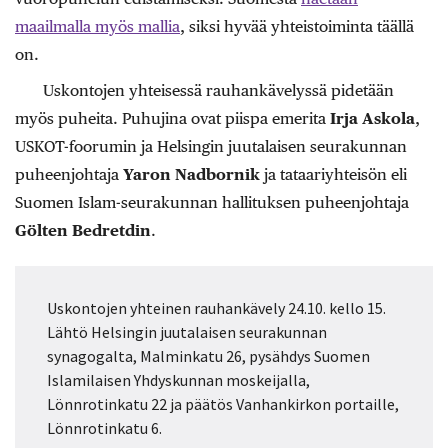
maailmalla myös mallia
, siksi hyvää yhteistoiminta täällä
on.
Uskontojen yhteisessä rauhankävelyssä pidetään
myös puheita. Puhujina ovat piispa emerita
Irja Askola
,
USKOT-foorumin ja Helsingin juutalaisen seurakunnan
puheenjohtaja
Yaron Nadbornik
ja tataariyhteisön eli
Suomen Islam-seurakunnan hallituksen puheenjohtaja
Gölten Bedretdin
.
Uskontojen yhteinen rauhankävely 24.10. kello 15.
Lähtö Helsingin juutalaisen seurakunnan
synagogalta, Malminkatu 26, pysähdys Suomen
Islamilaisen Yhdyskunnan moskeijalla,
Lönnrotinkatu 22 ja päätös Vanhankirkon portaille,
Lönnrotinkatu 6.