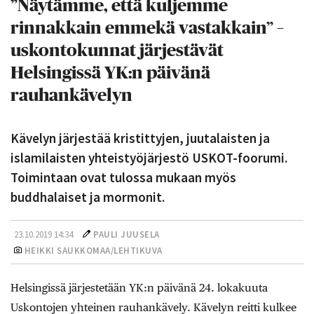
”Näytämme, että kuljemme
rinnakkain emmekä vastakkain” –
uskontokunnat järjestävät
Helsingissä YK:n päivänä
rauhankävelyn
Kävelyn järjestää kristittyjen, juutalaisten ja
islamilaisten yhteistyöjärjestö USKOT-foorumi.
Toimintaan ovat tulossa mukaan myös
buddhalaiset ja mormonit.
23.10.2019 14:34
PAULI JUUSELA
HEIKKI SAUKKOMAA/LEHTIKUVA
Helsingissä järjestetään YK:n päivänä 24. lokakuuta
Uskontojen yhteinen rauhankävely. Kävelyn reitti kulkee