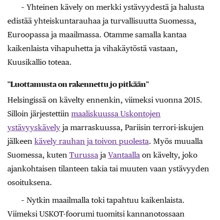
– Yhteinen kävely on merkki ystävyydestä ja halusta
edistää yhteiskuntarauhaa ja turvallisuutta Suomessa,
Euroopassa ja maailmassa. Otamme samalla kantaa
kaikenlaista vihapuhetta ja vihakäytöstä vastaan,
Kuusikallio toteaa.
”Luottamusta on rakennettu jo pitkään”
Helsingissä on kävelty ennenkin, viimeksi vuonna 2015.
Silloin järjestettiin
maaliskuussa Uskontojen
ystävyyskävely
ja marraskuussa, Pariisin terrori-iskujen
jälkeen
kävely rauhan ja toivon puolesta
. Myös muualla
Suomessa, kuten
Turussa
ja
Vantaalla
on kävelty, joko
ajankohtaisen tilanteen takia tai muuten vaan ystävyyden
osoituksena.
– Nytkin maailmalla toki tapahtuu kaikenlaista.
Viimeksi USKOT-foorumi tuomitsi kannanotossaan