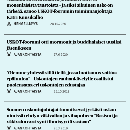
monenlaisista taustoista – ja siksi aikuinen usko on
tärkeää, sanoo USKOT-foorumin toiminnanjohtaja
Katri Kuusikallio
HENGELLISYYS
28.10.2020
USKOT-foorumi otti mormonit ja buddhalaiset uusiksi
jäsenikseen
AJANKOHTAISTA
17.6.2020
”Olemme yhdessä sillä tiellä, jossa luottamus voittaa
epäluulon” – Uskontojen rauhankävelylle osallistui
puolensataa eri uskontojen edustajaa
AJANKOHTAISTA
25.10.2019
Suomen uskontojohtajat tuomitsevat jyrkästi uskon
nimissä tehdyn väkivallan ja vihapuheen ”Rasismi ja
väkivalta ovat synti ihmisyyttä vastaan”
AJANKOHTAISTA
26.3.2019