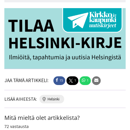
JAA TÄMÄ ARTIKKELI:
15
1
1
LISÄÄ AIHEESTA:
helsinki
Mitä mieltä olet artikkelista?
72
vastausta