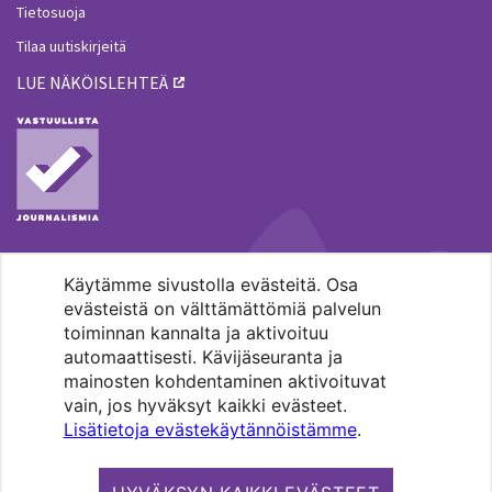
Tietosuoja
Tilaa uutiskirjeitä
LUE NÄKÖISLEHTEÄ
Käytämme sivustolla evästeitä. Osa
MENOHAKU
evästeistä on välttämättömiä palvelun
toiminnan kannalta ja aktivoituu
automaattisesti. Kävijäseuranta ja
mainosten kohdentaminen aktivoituvat
vain, jos hyväksyt kaikki evästeet.
Lisätietoja evästekäytännöistämme
.
Pääkaupunkiseudun evankelis-
luterilaisten seurakuntien media.