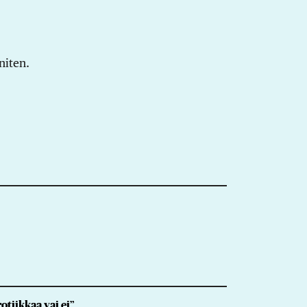
niten.
tiikkaa vai ei”