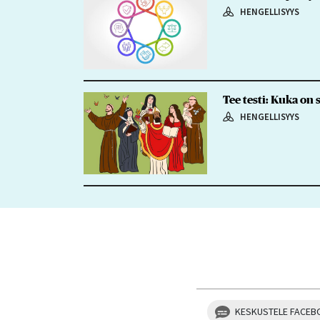
HENGELLISYYS
Tee testi: Kuka on
HENGELLISYYS
KESKUSTELE FACEB