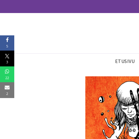
5
ETUSIVU
3
22
2