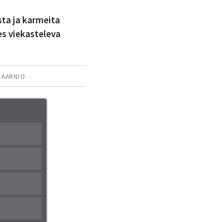
sta ja karmeita
es viekasteleva
 AARNIO