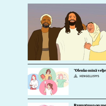
”Olenko minä velje
HENGELLISYYS
Raamatussa on usei