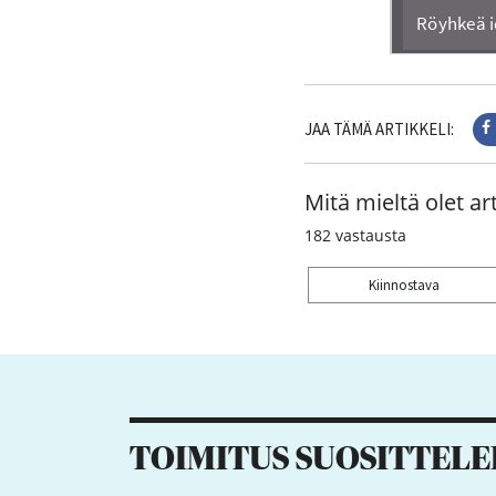
JAA TÄMÄ ARTIKKELI:
Mitä mieltä olet art
182
vastausta
Kiinnostava
Kiitos palautteesta! J
5
3
22
2
TOIMITUS SUOSITTELE