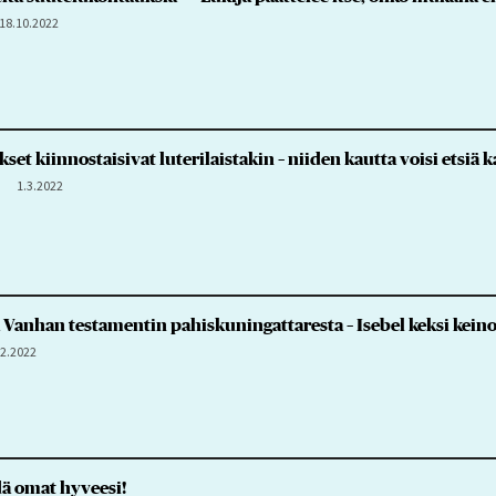
18.10.2022
et kiinnostaisivat luterilaistakin – niiden kautta voisi etsiä 
1.3.2022
Vanhan testamentin pahiskuningattaresta – Isebel keksi keino
.2.2022
ydä omat hyveesi!