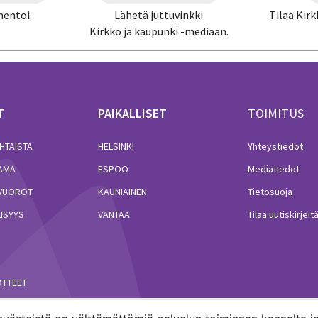
mentoi
Lähetä juttuvinkki
Tilaa Kirk
Kirkko ja kaupunki -mediaan.
T
PAIKALLISET
TOIMITUS
HTAISTA
HELSINKI
Yhteystiedot
LÄMÄ
ESPOO
Mediatiedot
VUOROT
KAUNIAINEN
Tietosuoja
ISYYS
VANTAA
Tilaa uutiskirjeit
ÖTTEET