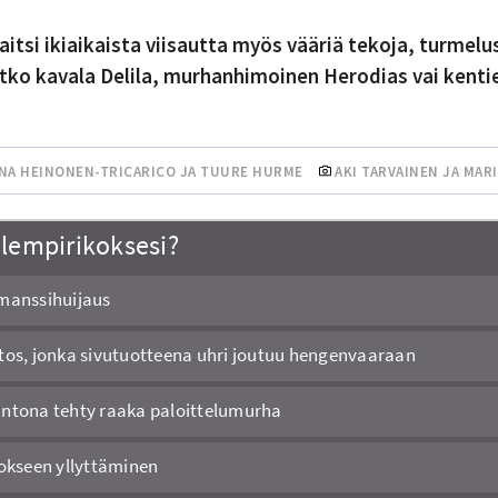
itsi ikiaikaista viisautta myös vääriä tekoja, turmelu
etko kavala Delila, murhanhimoinen Herodias vai kenti
INA HEINONEN-TRICARICO
JA
TUURE HURME
AKI TARVAINEN JA
MARI