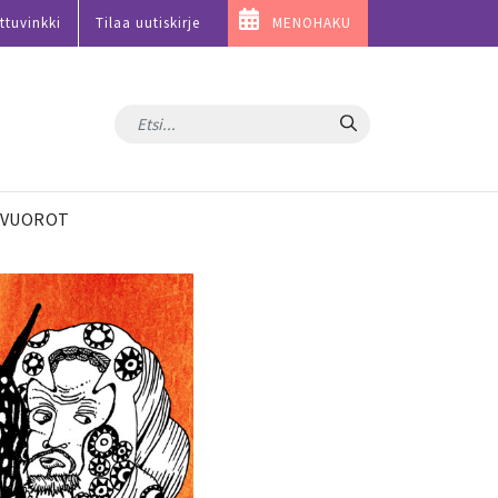
ttuvinkki
Tilaa uutiskirje
MENOHAKU
Hae
VUOROT