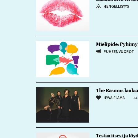
HENGELLISYYS
Mielipide: Pyhimyks
PUHEENVUOROT
The Rasmus laulaa 
HYVÄ ELÄMÄ
24
Testaa itsesi ja lö