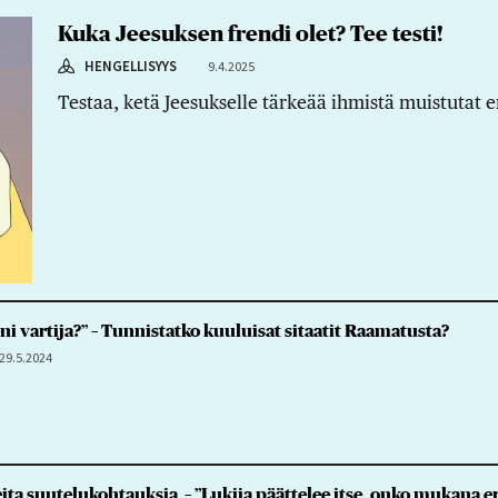
Kuka Jeesuksen frendi olet? Tee testi!
HENGELLISYYS
9.4.2025
Testaa, ketä Jeesukselle tärkeää ihmistä muistutat e
ni vartija?” – Tunnistatko kuuluisat sitaatit Raamatusta?
29.5.2024
ta suutelukohtauksia – ”Lukija päättelee itse, onko mukana ero