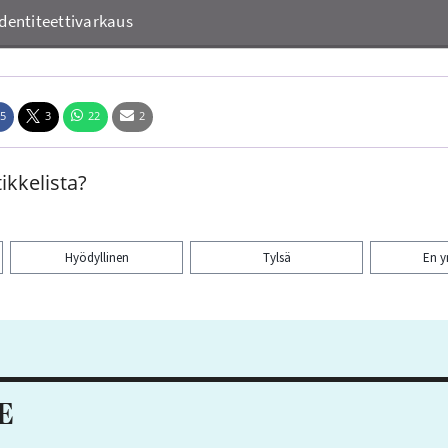
5
3
22
2
ikkelista?
Hyödyllinen
Tylsä
En 
aa artikkeli:
E