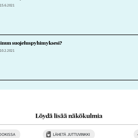
15.6.2021
 sinun suojeluspyhimyksesi?
10.2.2021
Löydä lisää näkökulmia
OOKISSA
LÄHETÄ JUTTUVINKKI