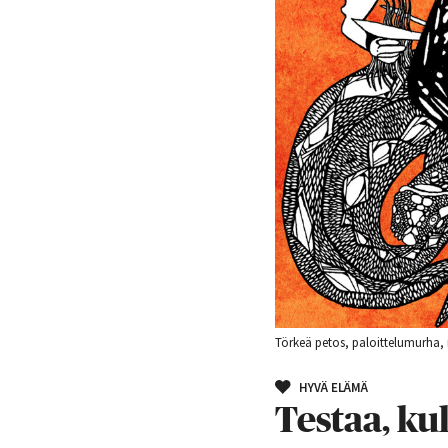
Törkeä petos, paloittelumurha, 
HYVÄ ELÄMÄ
Testaa, ku