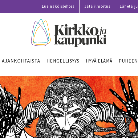
Lue näköislehteä
Jätä ilmoitus
Lähetä ju
AJANKOHTAISTA
HENGELLISYYS
HYVÄ ELÄMÄ
PUHEEN