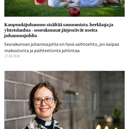
Kaupunkijuhannus sisältää saunomista, herkkuja ja
yhteislaulua – seurakunnat järjestävät useita
juhannusjuhlia
Seurakunnan juhannusjuhla on hyvä vaihtoehto, jos kaipaa
maksutonta ja päihteetöntä juhlintaa.
17.06.2026