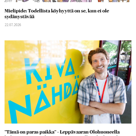
Mielipide: Todellista köyhyyttä on se, kun ei ole
sydänystävää
22.07.2026
”Tämä on paras paikka” – Leppävaaran Olohuoneella