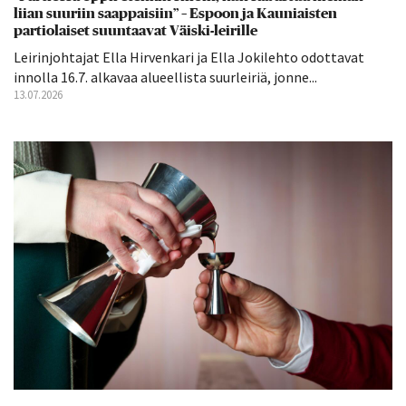
liian suuriin saappaisiin” – Espoon ja Kauniaisten
partiolaiset suuntaavat Väiski-leirille
Leirinjohtajat Ella Hirvenkari ja Ella Jokilehto odottavat
innolla 16.7. alkavaa alueellista suurleiriä, jonne...
13.07.2026