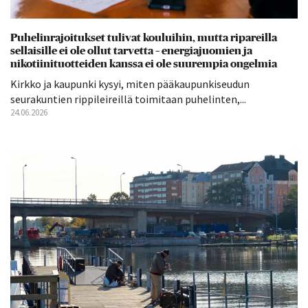
Puhelinrajoitukset tulivat kouluihin, mutta ripareilla
sellaisille ei ole ollut tarvetta – energiajuomien ja
nikotiinituotteiden kanssa ei ole suurempia ongelmia
Kirkko ja kaupunki kysyi, miten pääkaupunkiseudun
seurakuntien rippileireillä toimitaan puhelinten,...
24.06.2026