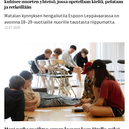
kuhisee nuorten yhteisö, jossa opetellaan kieliä, pelataan
ja retkeillään
Matalan kynnyksen hengailutila Espoon Leppävaarassa on
avoinna 18–29-vuotiaille nuorille taustasta riippumatta.
22.07.2026