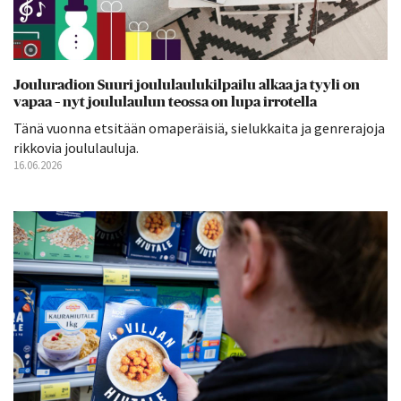
Jouluradion Suuri joululaulukilpailu alkaa ja tyyli on
vapaa – nyt joululaulun teossa on lupa irrotella
Tänä vuonna etsitään omaperäisiä, sielukkaita ja genrerajoja
rikkovia joululauluja.
16.06.2026