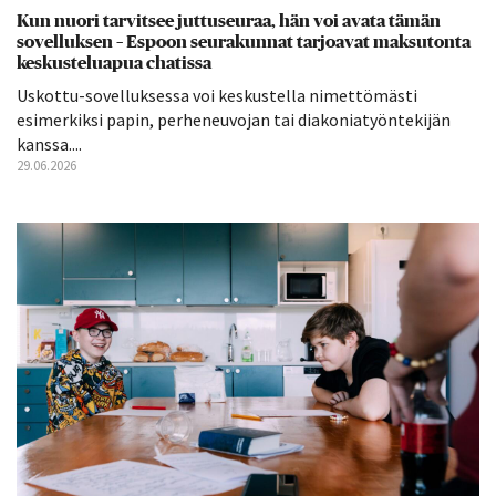
Kun nuori tarvitsee juttuseuraa, hän voi avata tämän
sovelluksen – Espoon seurakunnat tarjoavat maksutonta
keskusteluapua chatissa
Uskottu-sovelluksessa voi keskustella nimettömästi
esimerkiksi papin, perheneuvojan tai diakoniatyöntekijän
kanssa....
29.06.2026