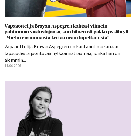
Vapaaottelija Brayan Aspegren kohtasi viimein
pahimman vastustajansa, kun hänen oli pakko pysähtyä –
”Mietin ensimmäistä kertaa urani lopettamista”
Vapaaottelija Brayan Aspegren on kantanut mukanaan
lapsuudesta juontuvaa hylkäämistraumaa, jonka hän on
aiemmin...
11.06.2026