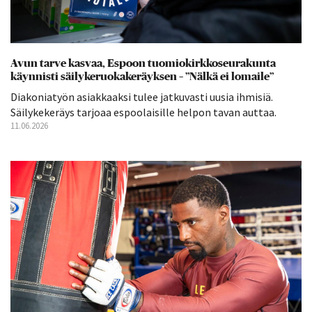
Avun tarve kasvaa, Espoon tuomiokirkkoseurakunta
käynnisti säilykeruokakeräyksen – ”Nälkä ei lomaile”
Diakoniatyön asiakkaaksi tulee jatkuvasti uusia ihmisiä.
Säilykekeräys tarjoaa espoolaisille helpon tavan auttaa.
11.06.2026