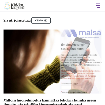
Avaa
Sivut, joissa tagi
.
espoo
Milloin huoli-ilmoitus kannattaa tehdä ja kuinka usein
ilmoituksia tehdään kiusaamistarkoituksessa? –