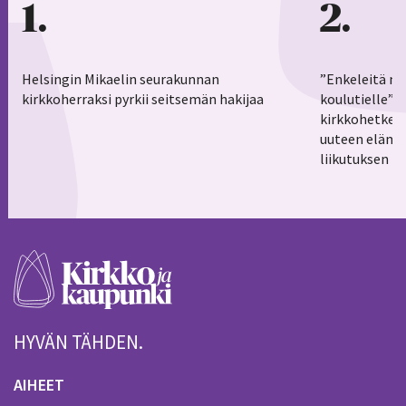
1
2
Helsingin Mikaelin seurakunnan
”Enkeleitä ma
kirkkoherraksi pyrkii seitsemän hakijaa
koulutielle”–
kirkkohetkess
uuteen elämä
liikutuksen h
HYVÄN TÄHDEN.
AIHEET