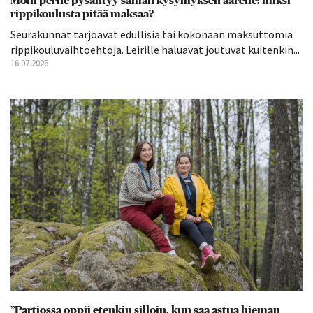
Moni perhe pysähtyy saman kysymyksen äärelle: miksi
rippikoulusta pitää maksaa?
Seurakunnat tarjoavat edullisia tai kokonaan maksuttomia
rippikouluvaihtoehtoja. Leirille haluavat joutuvat kuitenkin...
16.07.2026
”Partiossa oppii etenkin silloin, kun saa astua hieman