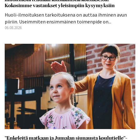
Kokosimme vastaukset yleisimpiin kysymyksiin
Huoli-ilmoituksen tarkoituksena on auttaa ihminen avun
piiriin. Useimmiten ensimmäinen toimenpide on...
06.08.2026
”Enkeleitä matkaan ja Jumalan siunausta koulutielle”–