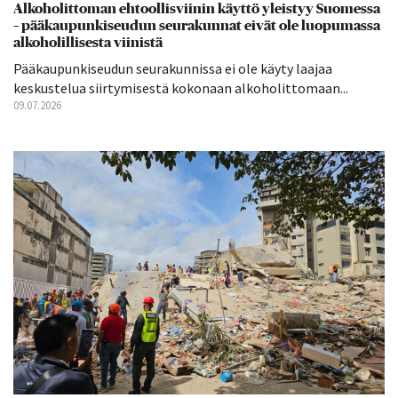
Alkoholittoman ehtoollisviinin käyttö yleistyy Suomessa
– pääkaupunkiseudun seurakunnat eivät ole luopumassa
alkoholillisesta viinistä
Pääkaupunkiseudun seurakunnissa ei ole käyty laajaa
keskustelua siirtymisestä kokonaan alkoholittomaan...
09.07.2026