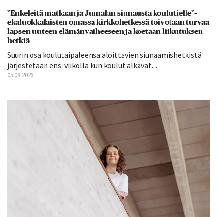
”Enkeleitä matkaan ja Jumalan siunausta koulutielle”–
ekaluokkalaisten omassa kirkkohetkessä toivotaan turvaa
lapsen uuteen elämänvaiheeseen ja koetaan liikutuksen
hetkiä
Suurin osa koulutaipaleensa aloittavien siunaamishetkistä
järjestetään ensi viikolla kun koulut alkavat....
05.08.2026