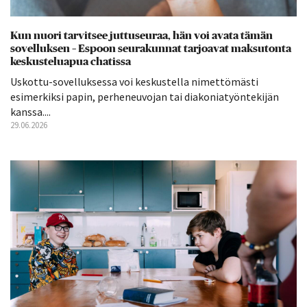
Kun nuori tarvitsee juttuseuraa, hän voi avata tämän
sovelluksen – Espoon seurakunnat tarjoavat maksutonta
keskusteluapua chatissa
Uskottu-sovelluksessa voi keskustella nimettömästi
esimerkiksi papin, perheneuvojan tai diakoniatyöntekijän
kanssa....
29.06.2026