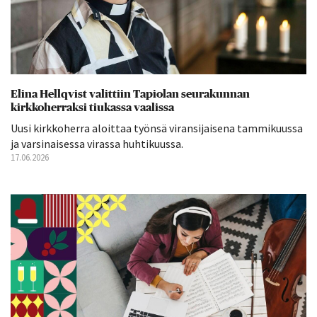
Elina Hellqvist valittiin Tapiolan seurakunnan
kirkkoherraksi tiukassa vaalissa
Uusi kirkkoherra aloittaa työnsä viransijaisena tammikuussa
ja varsinaisessa virassa huhtikuussa.
17.06.2026