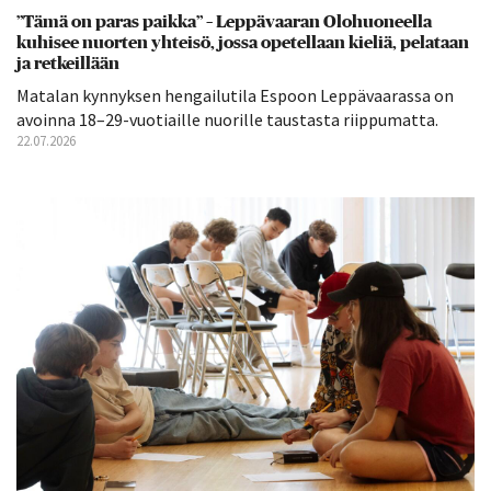
”Tämä on paras paikka” – Leppävaaran Olohuoneella
kuhisee nuorten yhteisö, jossa opetellaan kieliä, pelataan
ja retkeillään
Matalan kynnyksen hengailutila Espoon Leppävaarassa on
avoinna 18–29-vuotiaille nuorille taustasta riippumatta.
22.07.2026