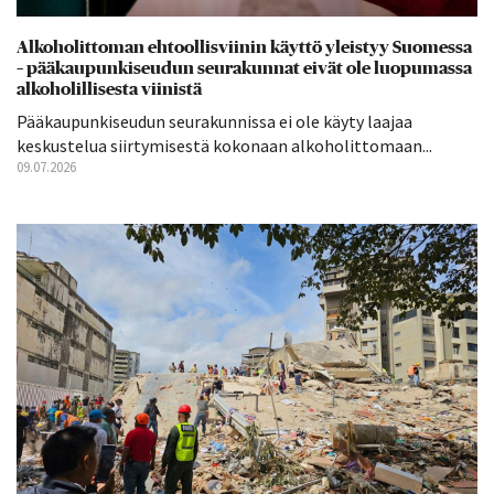
Alkoholittoman ehtoollisviinin käyttö yleistyy Suomessa
– pääkaupunkiseudun seurakunnat eivät ole luopumassa
alkoholillisesta viinistä
Pääkaupunkiseudun seurakunnissa ei ole käyty laajaa
keskustelua siirtymisestä kokonaan alkoholittomaan...
09.07.2026