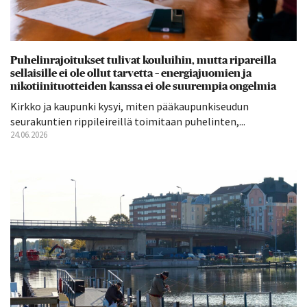
Puhelinrajoitukset tulivat kouluihin, mutta ripareilla
sellaisille ei ole ollut tarvetta – energiajuomien ja
nikotiinituotteiden kanssa ei ole suurempia ongelmia
Kirkko ja kaupunki kysyi, miten pääkaupunkiseudun
seurakuntien rippileireillä toimitaan puhelinten,...
24.06.2026