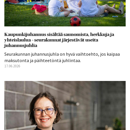
Kaupunkijuhannus sisältää saunomista, herkkuja ja
yhteislaulua – seurakunnat järjestävät useita
juhannusjuhlia
Seurakunnan juhannusjuhla on hyvä vaihtoehto, jos kaipaa
maksutonta ja päihteetöntä juhlintaa.
17.06.2026