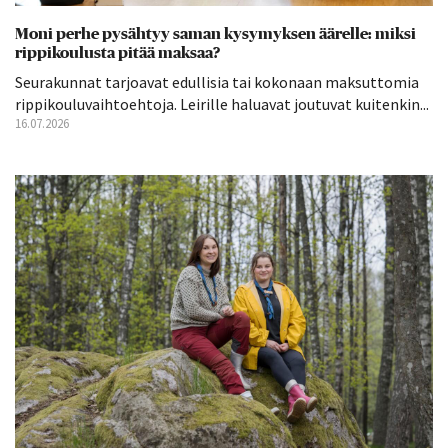
Moni perhe pysähtyy saman kysymyksen äärelle: miksi
rippikoulusta pitää maksaa?
Seurakunnat tarjoavat edullisia tai kokonaan maksuttomia
rippikouluvaihtoehtoja. Leirille haluavat joutuvat kuitenkin...
16.07.2026