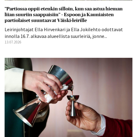
”Partiossa oppii etenkin silloin, kun saa astua hieman
liian suuriin saappaisiin” – Espoon ja Kauniaisten
partiolaiset suuntaavat Väiski-leirille
Leirinjohtajat Ella Hirvenkari ja Ella Jokilehto odottavat
innolla 16.7. alkavaa alueellista suurleiriä, jonne...
13.07.2026