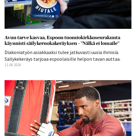
Avun tarve kasvaa, Espoon tuomiokirkkoseurakunta
käynnisti säilykeruokakeräyksen – ”Nälkä ei lomaile”
Diakoniatyön asiakkaaksi tulee jatkuvasti uusia ihmisiä.
Säilykekeräys tarjoaa espoolaisille helpon tavan auttaa.
11.06.2026