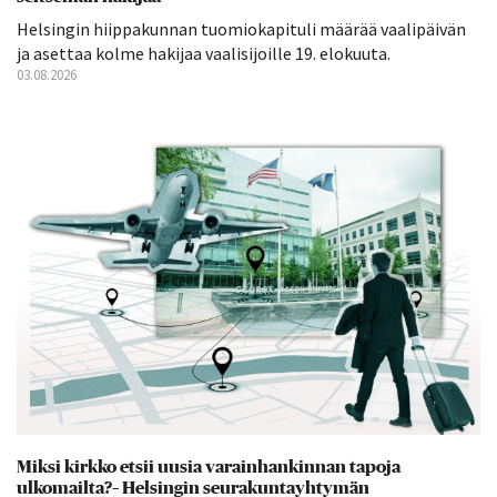
Helsingin hiippakunnan tuomiokapituli määrää vaalipäivän
ja asettaa kolme hakijaa vaalisijoille 19. elokuuta.
03.08.2026
Miksi kirkko etsii uusia varainhankinnan tapoja
ulkomailta?– Helsingin seurakuntayhtymän