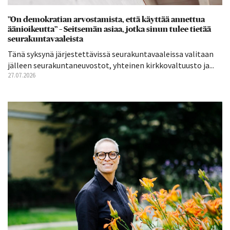
”On demokratian arvostamista, että käyttää annettua
äänioikeutta” – Seitsemän asiaa, jotka sinun tulee tietää
seurakuntavaaleista
Tänä syksynä järjestettävissä seurakuntavaaleissa valitaan
jälleen seurakuntaneuvostot, yhteinen kirkkovaltuusto ja...
27.07.2026