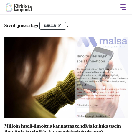
Avaa
Sivut, joissa tagi
.
helsinki
Milloin huoli-ilmoitus kannattaa tehdä ja kuinka usein
ilmoituksia tehdään kiusaamistarkoituksessa? –