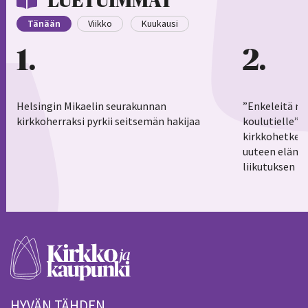
LUETUIMMAT
Tänään
Viikko
Kuukausi
1
2
Helsingin Mikaelin seurakunnan
”Enkeleitä ma
kirkkoherraksi pyrkii seitsemän hakijaa
koulutielle”–
kirkkohetkess
uuteen elämä
liikutuksen h
HYVÄN TÄHDEN.