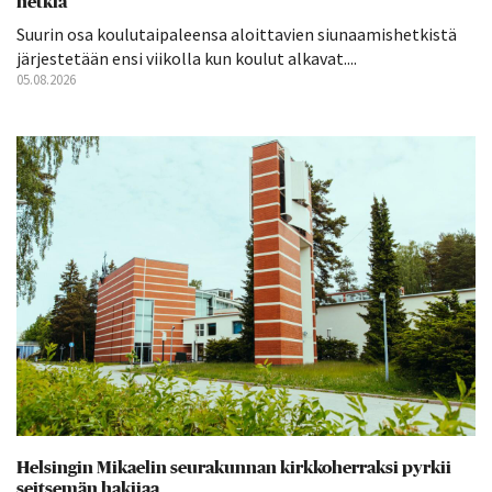
hetkiä
Suurin osa koulutaipaleensa aloittavien siunaamishetkistä
järjestetään ensi viikolla kun koulut alkavat....
05.08.2026
Helsingin Mikaelin seurakunnan kirkkoherraksi pyrkii
seitsemän hakijaa