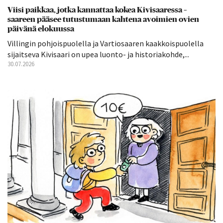
Viisi paikkaa, jotka kannattaa kokea Kivisaaressa –
saareen pääsee tutustumaan kahtena avoimien ovien
päivänä elokuussa
Villingin pohjoispuolella ja Vartiosaaren kaakkoispuolella
sijaitseva Kivisaari on upea luonto- ja historiakohde,...
30.07.2026