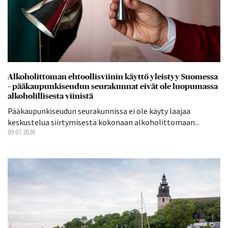
Alkoholittoman ehtoollisviinin käyttö yleistyy Suomessa
– pääkaupunkiseudun seurakunnat eivät ole luopumassa
alkoholillisesta viinistä
Pääkaupunkiseudun seurakunnissa ei ole käyty laajaa
keskustelua siirtymisestä kokonaan alkoholittomaan...
09.07.2026