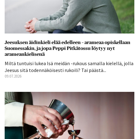
Jeesuksen äidinkieli elää edelleen – arameaa opiskellaan
Suomessakin, ja jopa Peppi Pitkätossu löytyy nyt
arameankielisenä
Miltä tuntuisi lukea Isä meidän -rukous samalla kielellä, jolla
Jeesus sitä todennäköisesti rukoili? Tai päästä...
09.07.2026