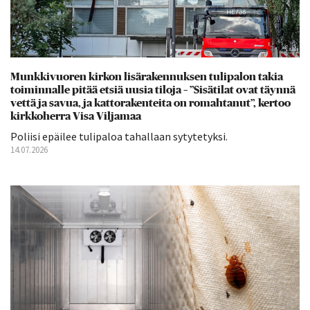
Munkkivuoren kirkon lisärakennuksen tulipalon takia
toiminnalle pitää etsiä uusia tiloja – ”Sisätilat ovat täynnä
vettä ja savua, ja kattorakenteita on romahtanut”, kertoo
kirkkoherra Visa Viljamaa
Poliisi epäilee tulipaloa tahallaan sytytetyksi.
14.07.2026