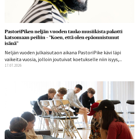
PastoriPiken neljän vuoden tauko musiikista pakotti
katsomaan peiliin – ”Koen, että olen epäonnistunut
isänä”
Neljän vuoden julkaisutaon aikana PastoriPike kävi läpi
vaikeita vuosia, jolloin joutuivat koetukselle niin isyys,...
17.07.2026