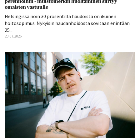
perennoihin – muistomerkin huoltaminen siirtyy
omaisten vastuulle
Helsingissä noin 30 prosentilla haudoista on ikuinen
hoitosopimus. Nykyisin haudanhoidosta sovitaan enintään
25...
29.07.2026