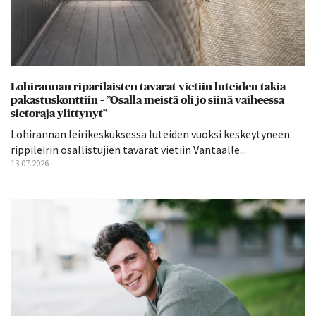
Lohirannan riparilaisten tavarat vietiin luteiden takia
pakastuskonttiin – ”Osalla meistä oli jo siinä vaiheessa
sietoraja ylittynyt”
Lohirannan leirikeskuksessa luteiden vuoksi keskeytyneen
rippileirin osallistujien tavarat vietiin Vantaalle...
13.07.2026