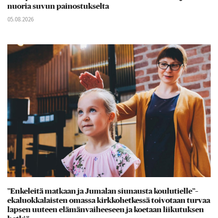
nuoria suvun painostukselta
05.08.2026
”Enkeleitä matkaan ja Jumalan siunausta koulutielle”–
ekaluokkalaisten omassa kirkkohetkessä toivotaan turvaa
lapsen uuteen elämänvaiheeseen ja koetaan liikutuksen