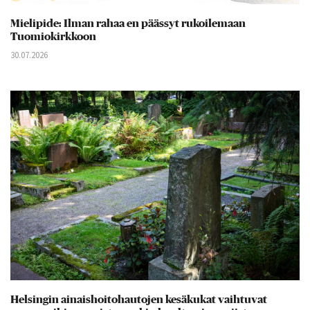
Mielipide: Ilman rahaa en päässyt rukoilemaan
Tuomiokirkkoon
30.07.2026
Helsingin ainaishoitohautojen kesäkukat vaihtuvat