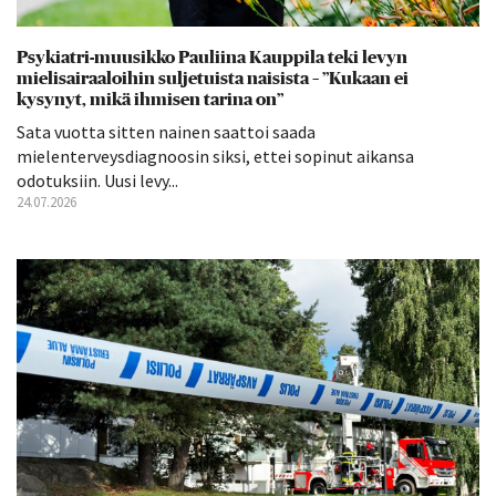
Psykiatri-muusikko Pauliina Kauppila teki levyn
mielisairaaloihin suljetuista naisista – ”Kukaan ei
kysynyt, mikä ihmisen tarina on”
Sata vuotta sitten nainen saattoi saada
mielenterveysdiagnoosin siksi, ettei sopinut aikansa
odotuksiin. Uusi levy...
24.07.2026