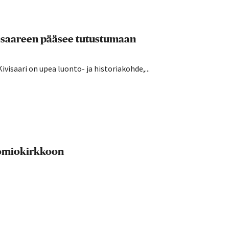
 – saareen pääsee tutustumaan
ivisaari on upea luonto- ja historiakohde,...
uomiokirkkoon