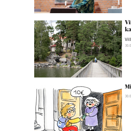
Vi
ka
Vil
30.
Mi
30.