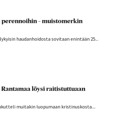
t perennoihin – muistomerkin
Nykyisin haudanhoidosta sovitaan enintään 25...
i Rantamaa löysi raitistuttuaan
kutteli muitakin luopumaan kristinuskosta....