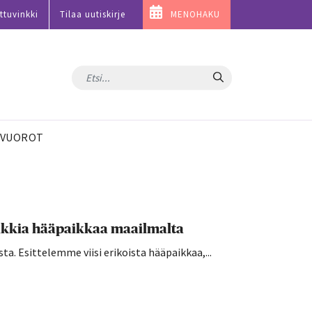
ttuvinkki
Tilaa uutiskirje
MENOHAKU
Hae
VUOROT
uniikkia hääpaikkaa maailmalta
sta. Esittelemme viisi erikoista hääpaikkaa,...