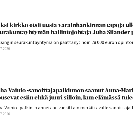
ksi kirkko etsii uusia varainhankinnan tapoja ul
urakuntayhtymän hallintojohtaja Juha Silander 
lsingin seurakuntayhtymä on päättänyt noin 28 000 euron opintom
07.2026
ha Vainio -sanoittajapalkinnon saanut Anna-Mari 
usevat esiin ehkä juuri silloin, kun elämässä tulee
a Vainio -palkinto annetaan vuosittain merkittävälle sanoittajall
07.2026