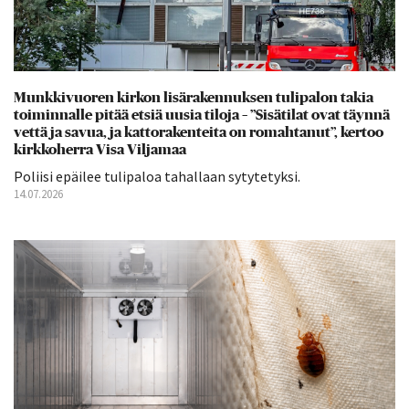
Munkkivuoren kirkon lisärakennuksen tulipalon takia
toiminnalle pitää etsiä uusia tiloja – ”Sisätilat ovat täynnä
vettä ja savua, ja kattorakenteita on romahtanut”, kertoo
kirkkoherra Visa Viljamaa
Poliisi epäilee tulipaloa tahallaan sytytetyksi.
14.07.2026