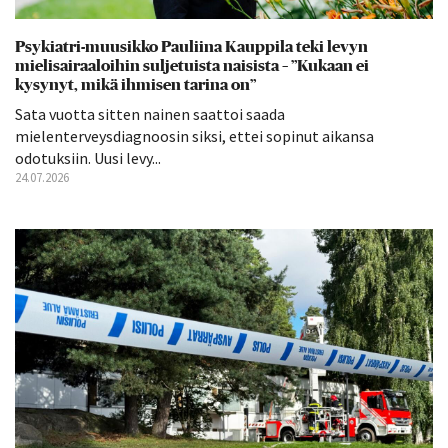
Psykiatri-muusikko Pauliina Kauppila teki levyn
mielisairaaloihin suljetuista naisista – ”Kukaan ei
kysynyt, mikä ihmisen tarina on”
Sata vuotta sitten nainen saattoi saada
mielenterveysdiagnoosin siksi, ettei sopinut aikansa
odotuksiin. Uusi levy...
24.07.2026