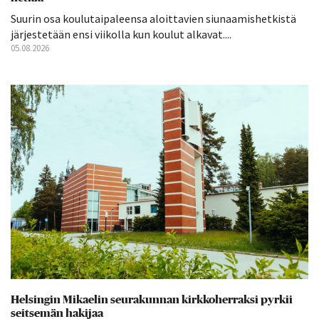
Suurin osa koulutaipaleensa aloittavien siunaamishetkistä
järjestetään ensi viikolla kun koulut alkavat....
05.08.2026
Helsingin Mikaelin seurakunnan kirkkoherraksi pyrkii
seitsemän hakijaa