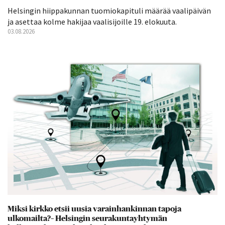
Helsingin hiippakunnan tuomiokapituli määrää vaalipäivän
ja asettaa kolme hakijaa vaalisijoille 19. elokuuta.
03.08.2026
Miksi kirkko etsii uusia varainhankinnan tapoja
ulkomailta?– Helsingin seurakuntayhtymän