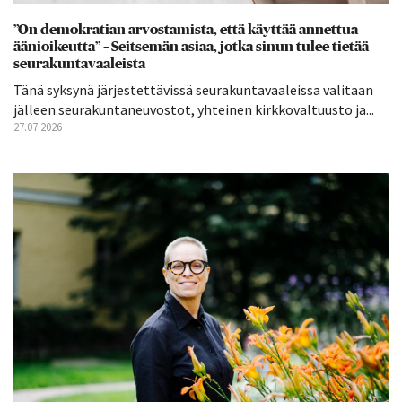
”On demokratian arvostamista, että käyttää annettua
äänioikeutta” – Seitsemän asiaa, jotka sinun tulee tietää
seurakuntavaaleista
Tänä syksynä järjestettävissä seurakuntavaaleissa valitaan
jälleen seurakuntaneuvostot, yhteinen kirkkovaltuusto ja...
27.07.2026