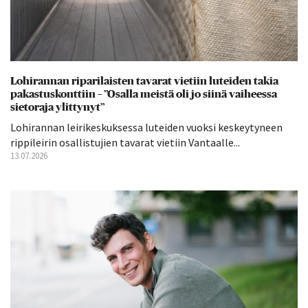
Lohirannan riparilaisten tavarat vietiin luteiden takia
pakastuskonttiin – ”Osalla meistä oli jo siinä vaiheessa
sietoraja ylittynyt”
Lohirannan leirikeskuksessa luteiden vuoksi keskeytyneen
rippileirin osallistujien tavarat vietiin Vantaalle...
13.07.2026