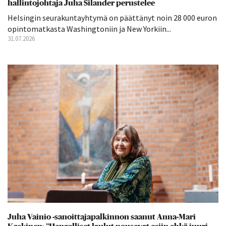
hallintojohtaja Juha Silander perustelee
Helsingin seurakuntayhtymä on päättänyt noin 28 000 euron
opintomatkasta Washingtoniin ja New Yorkiin...
31.07.2026
Juha Vainio -sanoittajapalkinnon saanut Anna-Mari