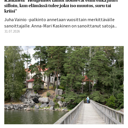
Kaskinen: ”Hengelliset laulut nousevat esiin ehkä juuri
silloin, kun elämässä tulee joku iso muutos, suru tai
kriisi”
Juha Vainio -palkinto annetaan vuosittain merkittävälle
sanoittajalle. Anna-Mari Kaskinen on sanoittanut satoja...
31.07.2026