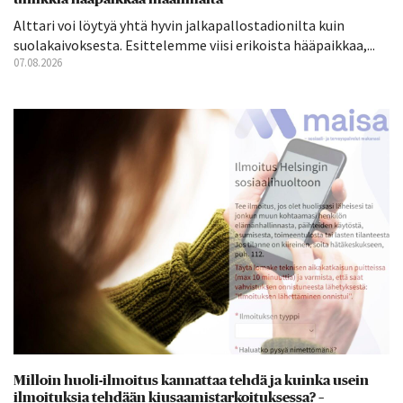
Alttari voi löytyä yhtä hyvin jalkapallostadionilta kuin
suolakaivoksesta. Esittelemme viisi erikoista hääpaikkaa,...
07.08.2026
Milloin huoli-ilmoitus kannattaa tehdä ja kuinka usein
ilmoituksia tehdään kiusaamistarkoituksessa? –