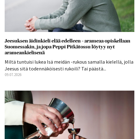
Jeesuksen äidinkieli elää edelleen – arameaa opiskellaan
Suomessakin, ja jopa Peppi Pitkätossu löytyy nyt
arameankielisenä
Miltä tuntuisi lukea Isä meidän -rukous samalla kielellä, jolla
Jeesus sitä todennäköisesti rukoili? Tai päästä...
09.07.2026