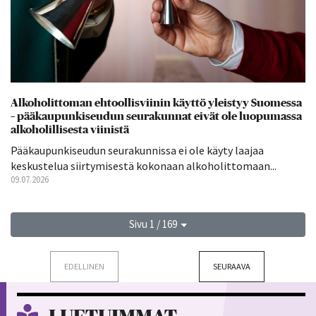
Alkoholittoman ehtoollisviinin käyttö yleistyy Suomessa
– pääkaupunkiseudun seurakunnat eivät ole luopumassa
alkoholillisesta viinistä
Pääkaupunkiseudun seurakunnissa ei ole käyty laajaa
keskustelua siirtymisestä kokonaan alkoholittomaan...
09.07.2026
Sivu 1 / 169
EDELLINEN
SEURAAVA