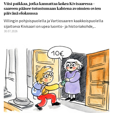
Viisi paikkaa, jotka kannattaa kokea Kivisaaressa –
saareen pääsee tutustumaan kahtena avoimien ovien
päivänä elokuussa
Villingin pohjoispuolella ja Vartiosaaren kaakkoispuolella
sijaitseva Kivisaari on upea luonto- ja historiakohde,...
30.07.2026