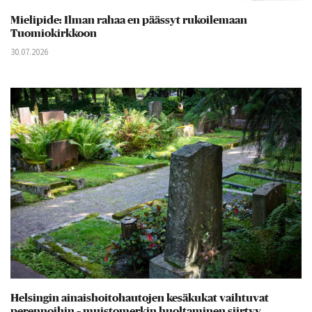
Mielipide: Ilman rahaa en päässyt rukoilemaan
Tuomiokirkkoon
30.07.2026
Helsingin ainaishoitohautojen kesäkukat vaihtuvat
perennoihin – muistomerkin huoltaminen siirtyy