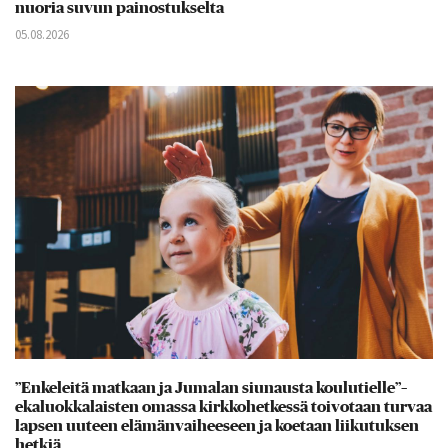
nuoria suvun painostukselta
05.08.2026
”Enkeleitä matkaan ja Jumalan siunausta koulutielle”–
ekaluokkalaisten omassa kirkkohetkessä toivotaan turvaa
lapsen uuteen elämänvaiheeseen ja koetaan liikutuksen
hetkiä