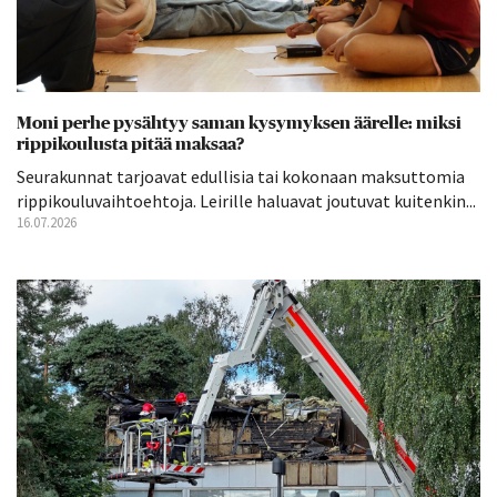
Moni perhe pysähtyy saman kysymyksen äärelle: miksi
rippikoulusta pitää maksaa?
Seurakunnat tarjoavat edullisia tai kokonaan maksuttomia
rippikouluvaihtoehtoja. Leirille haluavat joutuvat kuitenkin...
16.07.2026