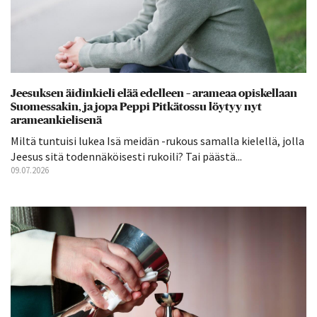
Jeesuksen äidinkieli elää edelleen – arameaa opiskellaan
Suomessakin, ja jopa Peppi Pitkätossu löytyy nyt
arameankielisenä
Miltä tuntuisi lukea Isä meidän -rukous samalla kielellä, jolla
Jeesus sitä todennäköisesti rukoili? Tai päästä...
09.07.2026