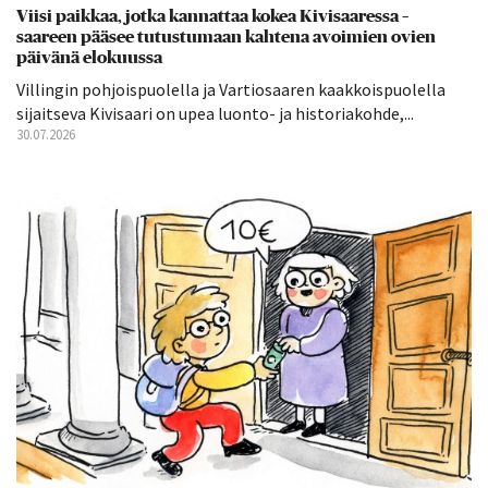
Viisi paikkaa, jotka kannattaa kokea Kivisaaressa –
saareen pääsee tutustumaan kahtena avoimien ovien
päivänä elokuussa
Villingin pohjoispuolella ja Vartiosaaren kaakkoispuolella
sijaitseva Kivisaari on upea luonto- ja historiakohde,...
30.07.2026