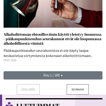
Alkoholittoman ehtoollisviinin käyttö yleistyy Suomessa
– pääkaupunkiseudun seurakunnat eivät ole luopumassa
alkoholillisesta viinistä
Pääkaupunkiseudun seurakunnissa ei ole käyty laajaa
keskustelua siirtymisestä kokonaan alkoholittomaan...
09.07.2026
Sivu 1 / 169
EDELLINEN
SEURAAVA