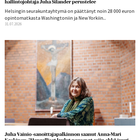
hallintojohtaja Juha Silander perustelee
Helsingin seurakuntayhtymä on päättänyt noin 28 000 euron
opintomatkasta Washingtoniin ja New Yorkiin...
31.07.2026
Juha Vainio -sanoittajapalkinnon saanut Anna-Mari