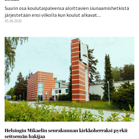
Suurin osa koulutaipaleensa aloittavien siunaamishetkistä
järjestetään ensi viikolla kun koulut alkavat....
05.08.2026
Helsingin Mikaelin seurakunnan kirkkoherraksi pyrkii
seitsemän hakijaa