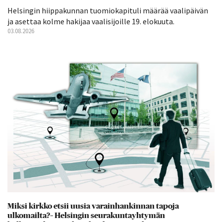
Helsingin hiippakunnan tuomiokapituli määrää vaalipäivän
ja asettaa kolme hakijaa vaalisijoille 19. elokuuta.
03.08.2026
Miksi kirkko etsii uusia varainhankinnan tapoja
ulkomailta?– Helsingin seurakuntayhtymän