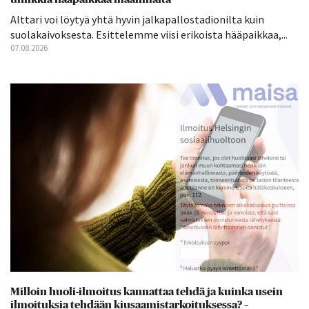
Alttari voi löytyä yhtä hyvin jalkapallostadionilta kuin
suolakaivoksesta. Esittelemme viisi erikoista hääpaikkaa,...
07.08.2026
Milloin huoli-ilmoitus kannattaa tehdä ja kuinka usein
ilmoituksia tehdään kiusaamistarkoituksessa? –