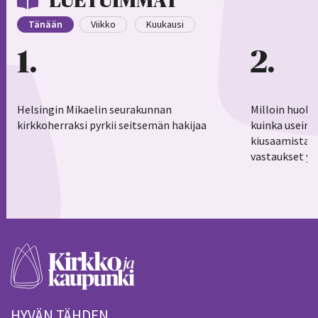
LUETUIMMAT
Tänään
Viikko
Kuukausi
1
2
Helsingin Mikaelin seurakunnan
Milloin huoli
kirkkoherraksi pyrkii seitsemän hakijaa
kuinka usein 
kiusaamistar
vastaukset yl
HYVÄN TÄHDEN.