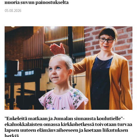
nuoria suvun painostukselta
05.08.2026
”Enkeleitä matkaan ja Jumalan siunausta koulutielle”–
ekaluokkalaisten omassa kirkkohetkessä toivotaan turvaa
lapsen uuteen elämänvaiheeseen ja koetaan liikutuksen
hetkiä