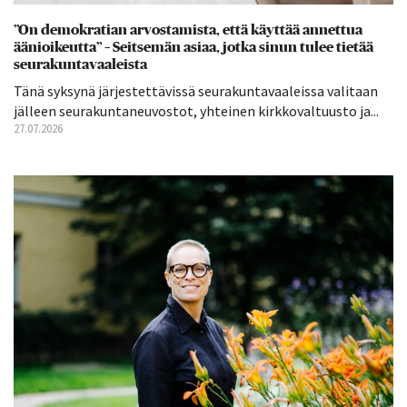
”On demokratian arvostamista, että käyttää annettua
äänioikeutta” – Seitsemän asiaa, jotka sinun tulee tietää
seurakuntavaaleista
Tänä syksynä järjestettävissä seurakuntavaaleissa valitaan
jälleen seurakuntaneuvostot, yhteinen kirkkovaltuusto ja...
27.07.2026