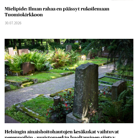
Mielipide: Ilman rahaa en päässyt rukoilemaan
Tuomiokirkkoon
30.07.2026
Helsingin ainaishoitohautojen kesäkukat vaihtuvat
perennoihin – muistomerkin huoltaminen siirtyy