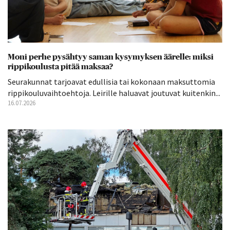
Moni perhe pysähtyy saman kysymyksen äärelle: miksi
rippikoulusta pitää maksaa?
Seurakunnat tarjoavat edullisia tai kokonaan maksuttomia
rippikouluvaihtoehtoja. Leirille haluavat joutuvat kuitenkin...
16.07.2026