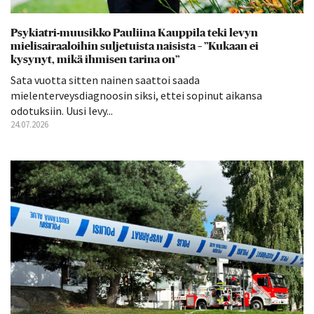
Psykiatri-muusikko Pauliina Kauppila teki levyn
mielisairaaloihin suljetuista naisista – ”Kukaan ei
kysynyt, mikä ihmisen tarina on”
Sata vuotta sitten nainen saattoi saada
mielenterveysdiagnoosin siksi, ettei sopinut aikansa
odotuksiin. Uusi levy...
24.07.2026