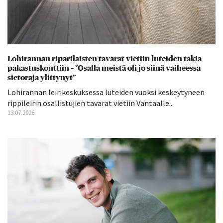
Lohirannan riparilaisten tavarat vietiin luteiden takia
pakastuskonttiin – ”Osalla meistä oli jo siinä vaiheessa
sietoraja ylittynyt”
Lohirannan leirikeskuksessa luteiden vuoksi keskeytyneen
rippileirin osallistujien tavarat vietiin Vantaalle...
13.07.2026