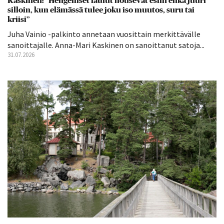
Kaskinen: ”Hengelliset laulut nousevat esiin ehkä juuri
silloin, kun elämässä tulee joku iso muutos, suru tai
kriisi”
Juha Vainio -palkinto annetaan vuosittain merkittävälle
sanoittajalle. Anna-Mari Kaskinen on sanoittanut satoja...
31.07.2026