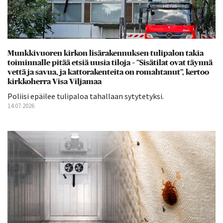
Munkkivuoren kirkon lisärakennuksen tulipalon takia
toiminnalle pitää etsiä uusia tiloja – ”Sisätilat ovat täynnä
vettä ja savua, ja kattorakenteita on romahtanut”, kertoo
kirkkoherra Visa Viljamaa
Poliisi epäilee tulipaloa tahallaan sytytetyksi.
14.07.2026