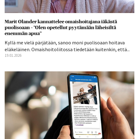
Marit Olander kannattelee omaishoitajana iäkästä
puolisoaan – ”Olen opetellut pyytämään läheisiltä
enemmän apua”
Kyllä me vielä pärjätään, sanoo moni puolisoaan hoitava
eläkeläinen. Omaishoitoliitossa tiedetään kuitenkin, että...
19.01.2026