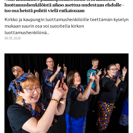
luottamushenkilöistä aikoo asettua uudestaan ehdolle –
iso osa heistä pohtii vielä ratkaisuaan
Kirkko ja kaupungin luottamushenkilöille teettämän kyselyn
mukaan suurin osa voi suositella kirkon
luottamushenkilönä...
06.05.2026