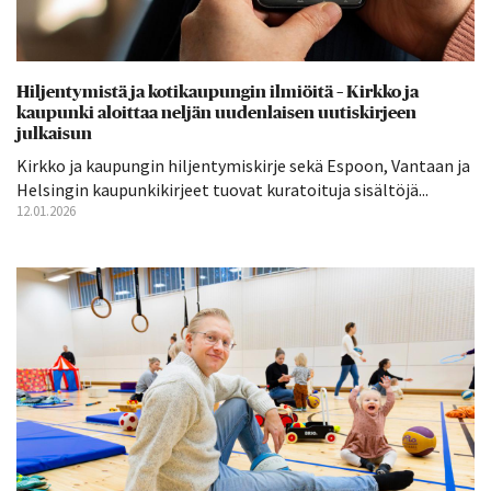
Hiljentymistä ja kotikaupungin ilmiöitä – Kirkko ja
kaupunki aloittaa neljän uudenlaisen uutiskirjeen
julkaisun
Kirkko ja kaupungin hiljentymiskirje sekä Espoon, Vantaan ja
Helsingin kaupunkikirjeet tuovat kuratoituja sisältöjä...
12.01.2026