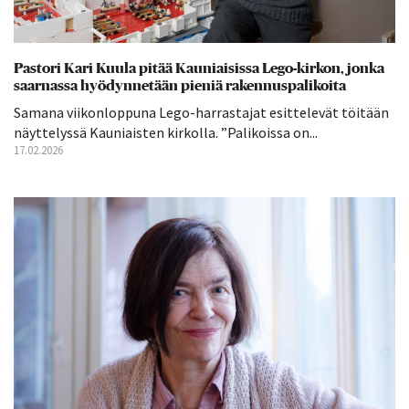
Pastori Kari Kuula pitää Kauniaisissa Lego-kirkon, jonka
saarnassa hyödynnetään pieniä rakennuspalikoita
Samana viikonloppuna Lego-harrastajat esittelevät töitään
näyttelyssä Kauniaisten kirkolla. ”Palikoissa on...
17.02.2026