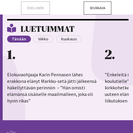
EDELLINEN
SEURAAVA
LUETUIMMAT
Tänään
Viikko
Kuukausi
1
2
Elokuvaohjaaja Karin Pennasen lähes
”Enkeleitä ma
erakkona elänyt Markku-setä jätti jälkeensä
koulutielle”–
häkellyttävän perinnön – ”Hän omisti
kirkkohetkess
elämänsä sisäiselle maailmalleen, joka oli
uuteen elämä
hyvin rikas”
liikutuksen h