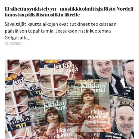
Ei aihetta synkistelyyn – musiikkitoimittaja Risto Nordell
innostaa pääsiäismusiikin äärelle
Säveltäjät kautta aikojen ovat tutkineet teoksissaan
pääsiäisen tapahtumia: Jeesuksen ristinkuolemaa
Golgatalla,...
27.03.2026