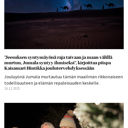
”Jeesuksen syntymäyönä raja taivaan ja maan välillä
murtuu, Jumala syntyy ihmiseksi”, kirjoittaa piispa
Kaisamari Hintikka joulutervehdyksessään
Jouluyönä Jumala murtautuu tämän maailman rikkonaiseen
todellisuuteen ja elämän repaleisuuden keskelle.
16.12.2025