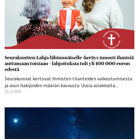
Seurakuntien Lahja lähimmäiselle -keräys innosti ihmisiä
auttamaan toisiaan – lahjoituksia tuli yli 100 000 euron
edestä
Seurakunnat kertovat ihmisten tilanteiden vaikeutumisesta
ja avun hakijoiden määrän kasvusta. Uusia asiakkaita...
19.12.2025