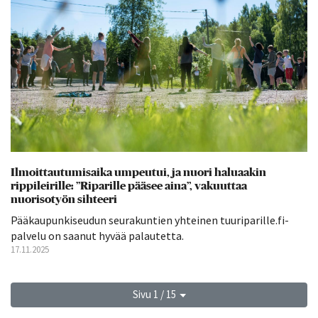
Ilmoittautumisaika umpeutui, ja nuori haluaakin
rippileirille: ”Riparille pääsee aina”, vakuuttaa
nuorisotyön sihteeri
Pääkaupunkiseudun seurakuntien yhteinen tuuriparille.fi-
palvelu on saanut hyvää palautetta.
17.11.2025
Sivu 1 / 15