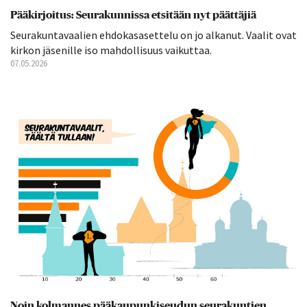
Pääkirjoitus: Seurakunnissa etsitään nyt päättäjiä
Seurakuntavaalien ehdokasasettelu on jo alkanut. Vaalit ovat
kirkon jäsenille iso mahdollisuus vaikuttaa.
07.05.2026
Noin kolmannes pääkaupunkiseudun seurakuntien