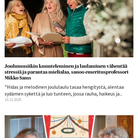
Joulumusiikin kuunteleminen ja laulaminen vähentää
stressiä ja parantaa mielialaa, sanoo emeritusprofessori
Mikko Sams
”Hidas ja melodinen joululaulu tasaa hengitystä, alentaa
sydämen sykettä ja luo tunteen, jossa rauha, haikeus ja...
15.12.2025