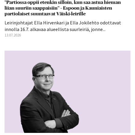
”Partiossa oppii etenkin silloin, kun saa astua hieman
liian suuriin saappaisiin” – Espoon ja Kauniaisten
partiolaiset suuntaavat Väiski-leirille
Leirinjohtajat Ella Hirvenkari ja Ella Jokilehto odottavat
innolla 16.7. alkavaa alueellista suurleiriä, jonne...
13.07.2026