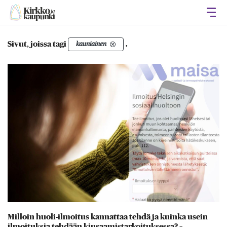
Avaa
Sivut, joissa tagi
.
kauniainen
Milloin huoli-ilmoitus kannattaa tehdä ja kuinka usein
ilmoituksia tehdään kiusaamistarkoituksessa? –