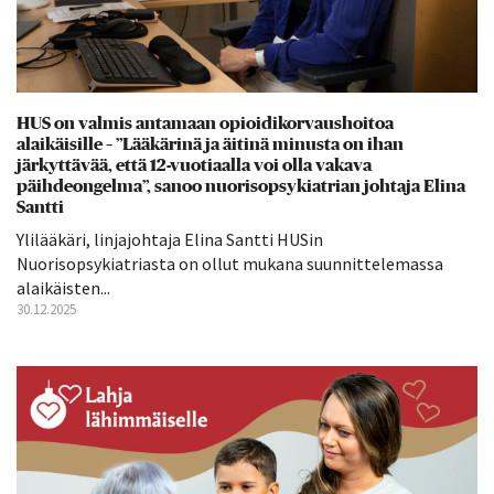
HUS on valmis antamaan opioidikorvaushoitoa
alaikäisille – ”Lääkärinä ja äitinä minusta on ihan
järkyttävää, että 12-vuotiaalla voi olla vakava
päihdeongelma”, sanoo nuorisopsykiatrian johtaja Elina
Santti
Ylilääkäri, linjajohtaja Elina Santti HUSin
Nuorisopsykiatriasta on ollut mukana suunnittelemassa
alaikäisten...
30.12.2025