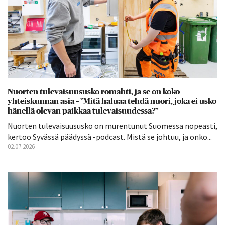
Nuorten tulevaisuususko romahti, ja se on koko
yhteiskunnan asia – ”Mitä haluaa tehdä nuori, joka ei usko
hänellä olevan paikkaa tulevaisuudessa?”
Nuorten tulevaisuususko on murentunut Suomessa nopeasti,
kertoo Syvässä päädyssä -podcast. Mistä se johtuu, ja onko...
02.07.2026