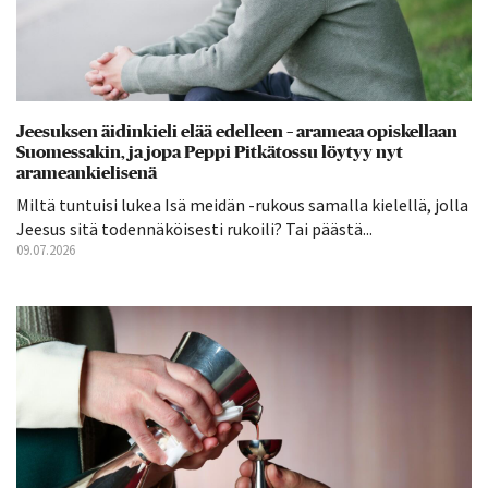
Jeesuksen äidinkieli elää edelleen – arameaa opiskellaan
Suomessakin, ja jopa Peppi Pitkätossu löytyy nyt
arameankielisenä
Miltä tuntuisi lukea Isä meidän -rukous samalla kielellä, jolla
Jeesus sitä todennäköisesti rukoili? Tai päästä...
09.07.2026