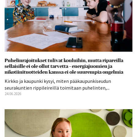
Puhelinrajoitukset tulivat kouluihin, mutta ripareilla
sellaisille ei ole ollut tarvetta – energiajuomien ja
nikotiinituotteiden kanssa ei ole suurempia ongelmia
Kirkko ja kaupunki kysyi, miten pääkaupunkiseudun
seurakuntien rippileireillä toimitaan puhelinten,...
24.06.2026