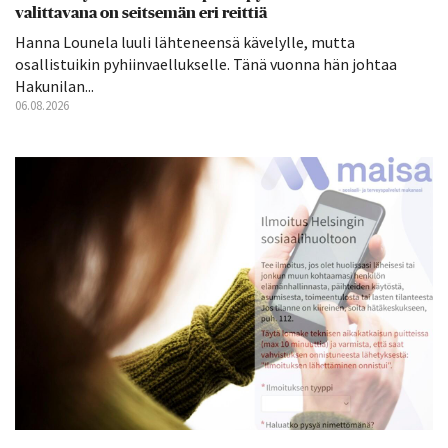
valittavana on seitsemän eri reittiä
Hanna Lounela luuli lähteneensä kävelylle, mutta
osallistuikin pyhiinvaellukselle. Tänä vuonna hän johtaa
Hakunilan...
06.08.2026