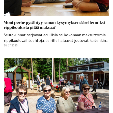
Moni perhe pysähtyy saman kysymyksen äärelle: miksi
rippikoulusta pitää maksaa?
Seurakunnat tarjoavat edullisia tai kokonaan maksuttomia
rippikouluvaihtoehtoja. Leirille haluavat joutuvat kuitenkin...
16.07.2026