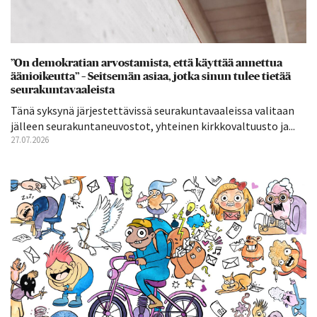
”On demokratian arvostamista, että käyttää annettua
äänioikeutta” – Seitsemän asiaa, jotka sinun tulee tietää
seurakuntavaaleista
Tänä syksynä järjestettävissä seurakuntavaaleissa valitaan
jälleen seurakuntaneuvostot, yhteinen kirkkovaltuusto ja...
27.07.2026