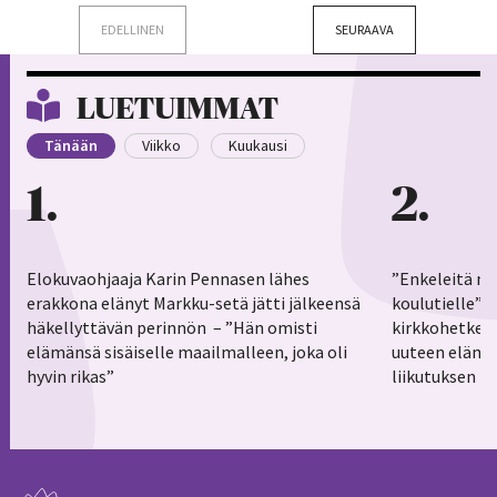
EDELLINEN
SEURAAVA
LUETUIMMAT
Tänään
Viikko
Kuukausi
1
2
Elokuvaohjaaja Karin Pennasen lähes
”Enkeleitä ma
erakkona elänyt Markku-setä jätti jälkeensä
koulutielle”–
häkellyttävän perinnön – ”Hän omisti
kirkkohetkess
elämänsä sisäiselle maailmalleen, joka oli
uuteen elämä
hyvin rikas”
liikutuksen h