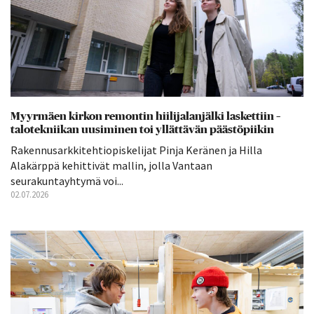
Myyrmäen kirkon remontin hiilijalanjälki laskettiin –
talotekniikan uusiminen toi yllättävän päästöpiikin
Rakennusarkkitehtiopiskelijat Pinja Keränen ja Hilla
Alakärppä kehittivät mallin, jolla Vantaan
seurakuntayhtymä voi...
02.07.2026