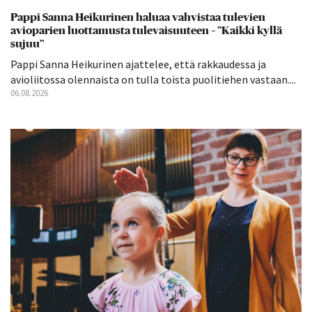
Pappi Sanna Heikurinen haluaa vahvistaa tulevien
avioparien luottamusta tulevaisuuteen – ”Kaikki kyllä
sujuu”
Pappi Sanna Heikurinen ajattelee, että rakkaudessa ja
avioliitossa olennaista on tulla toista puolitiehen vastaan....
06.08.2026