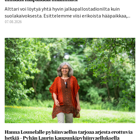
Alttari voi löytyä yhtä hyvin jalkapallostadionilta kuin
suolakaivoksesta. Esittelemme viisi erikoista hääpaikkaa,...
07.08.2026
Hanna Lounelalle pyhiinvaellus tarjoaa arjesta erottuvia
hetkiä – Pyhän Laurin kaupunkipyhiinvaelluksella