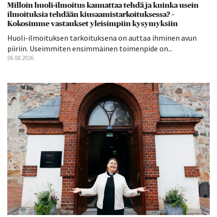
Milloin huoli-ilmoitus kannattaa tehdä ja kuinka usein
ilmoituksia tehdään kiusaamistarkoituksessa? –
Kokosimme vastaukset yleisimpiin kysymyksiin
Huoli-ilmoituksen tarkoituksena on auttaa ihminen avun
piiriin. Useimmiten ensimmäinen toimenpide on...
06.08.2026