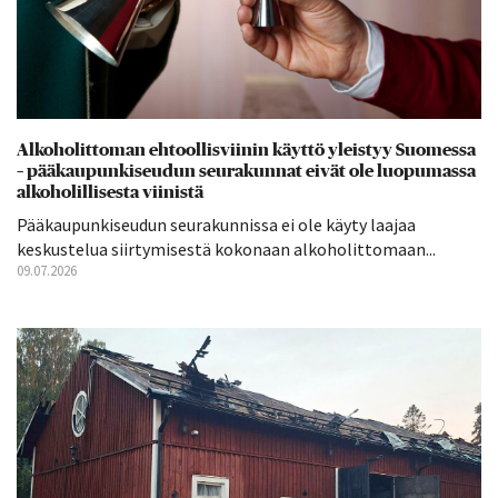
Alkoholittoman ehtoollisviinin käyttö yleistyy Suomessa
– pääkaupunkiseudun seurakunnat eivät ole luopumassa
alkoholillisesta viinistä
Pääkaupunkiseudun seurakunnissa ei ole käyty laajaa
keskustelua siirtymisestä kokonaan alkoholittomaan...
09.07.2026