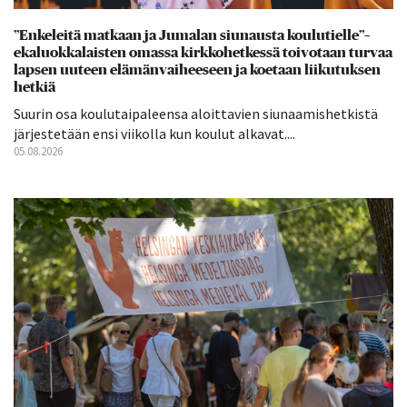
”Enkeleitä matkaan ja Jumalan siunausta koulutielle”–
ekaluokkalaisten omassa kirkkohetkessä toivotaan turvaa
lapsen uuteen elämänvaiheeseen ja koetaan liikutuksen
hetkiä
Suurin osa koulutaipaleensa aloittavien siunaamishetkistä
järjestetään ensi viikolla kun koulut alkavat....
05.08.2026