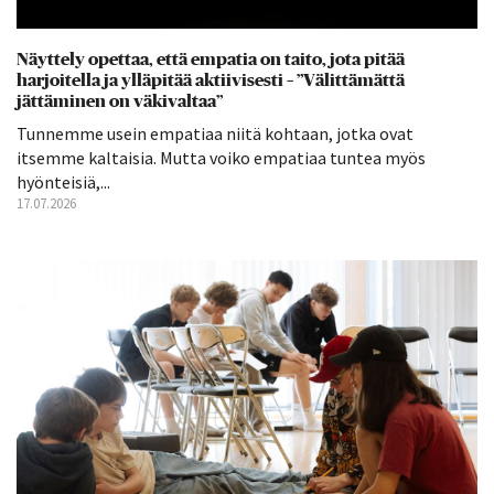
Näyttely opettaa, että empatia on taito, jota pitää
harjoitella ja ylläpitää aktiivisesti – ”Välittämättä
jättäminen on väkivaltaa”
Tunnemme usein empatiaa niitä kohtaan, jotka ovat
itsemme kaltaisia. Mutta voiko empatiaa tuntea myös
hyönteisiä,...
17.07.2026