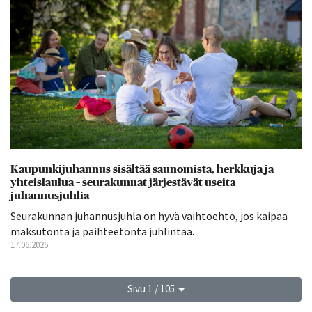
Kaupunkijuhannus sisältää saunomista, herkkuja ja
yhteislaulua – seurakunnat järjestävät useita
juhannusjuhlia
Seurakunnan juhannusjuhla on hyvä vaihtoehto, jos kaipaa
maksutonta ja päihteetöntä juhlintaa.
17.06.2026
Sivu 1 / 105