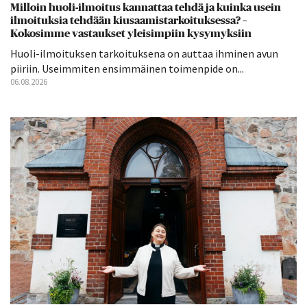
Milloin huoli-ilmoitus kannattaa tehdä ja kuinka usein
ilmoituksia tehdään kiusaamistarkoituksessa? –
Kokosimme vastaukset yleisimpiin kysymyksiin
Huoli-ilmoituksen tarkoituksena on auttaa ihminen avun
piiriin. Useimmiten ensimmäinen toimenpide on...
06.08.2026