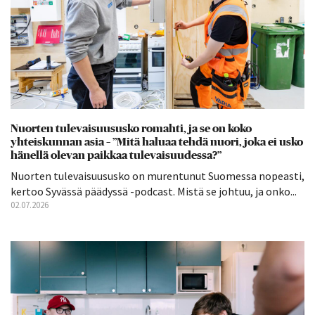
Nuorten tulevaisuususko romahti, ja se on koko
yhteiskunnan asia – ”Mitä haluaa tehdä nuori, joka ei usko
hänellä olevan paikkaa tulevaisuudessa?”
Nuorten tulevaisuususko on murentunut Suomessa nopeasti,
kertoo Syvässä päädyssä -podcast. Mistä se johtuu, ja onko...
02.07.2026