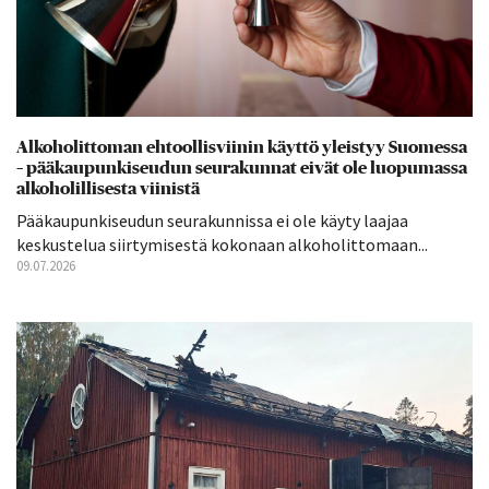
Alkoholittoman ehtoollisviinin käyttö yleistyy Suomessa
– pääkaupunkiseudun seurakunnat eivät ole luopumassa
alkoholillisesta viinistä
Pääkaupunkiseudun seurakunnissa ei ole käyty laajaa
keskustelua siirtymisestä kokonaan alkoholittomaan...
09.07.2026