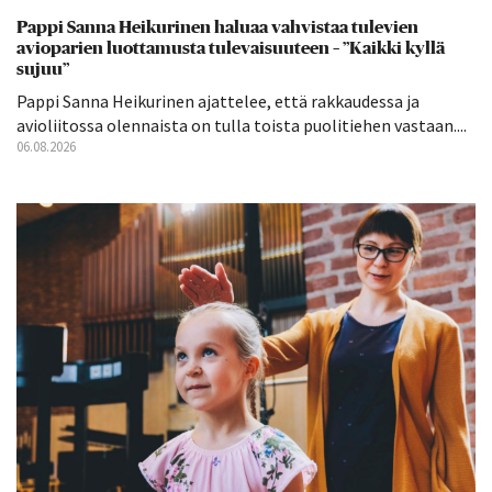
Pappi Sanna Heikurinen haluaa vahvistaa tulevien
avioparien luottamusta tulevaisuuteen – ”Kaikki kyllä
sujuu”
Pappi Sanna Heikurinen ajattelee, että rakkaudessa ja
avioliitossa olennaista on tulla toista puolitiehen vastaan....
06.08.2026