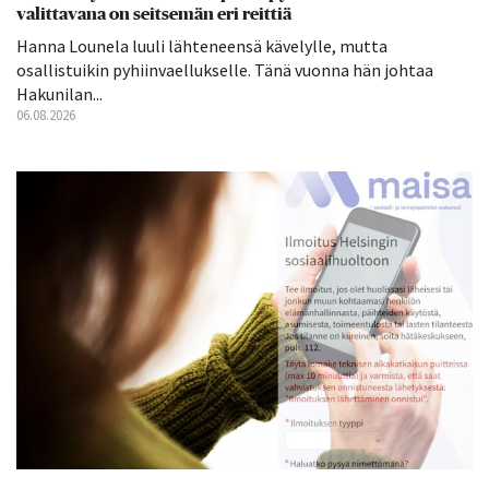
valittavana on seitsemän eri reittiä
Hanna Lounela luuli lähteneensä kävelylle, mutta
osallistuikin pyhiinvaellukselle. Tänä vuonna hän johtaa
Hakunilan...
06.08.2026