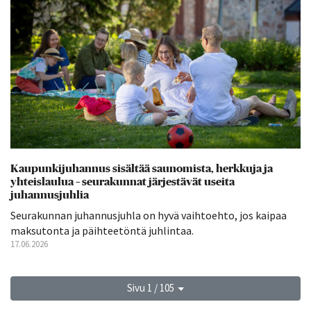
Kaupunkijuhannus sisältää saunomista, herkkuja ja
yhteislaulua – seurakunnat järjestävät useita
juhannusjuhlia
Seurakunnan juhannusjuhla on hyvä vaihtoehto, jos kaipaa
maksutonta ja päihteetöntä juhlintaa.
17.06.2026
Sivu 1 / 105