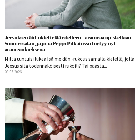
Jeesuksen äidinkieli elää edelleen – arameaa opiskellaan
Suomessakin, ja jopa Peppi Pitkätossu löytyy nyt
arameankielisenä
Miltä tuntuisi lukea Isä meidän -rukous samalla kielellä, jolla
Jeesus sitä todennäköisesti rukoili? Tai päästä...
09.07.2026