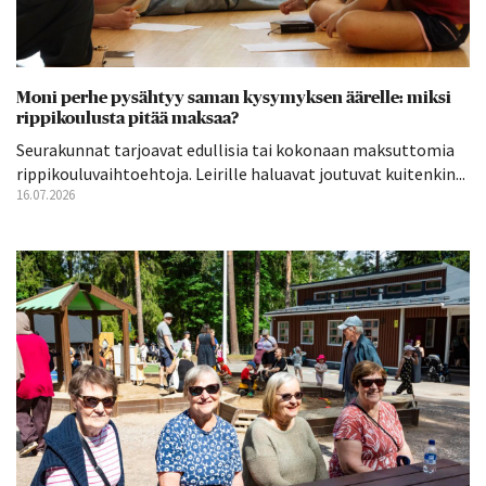
Moni perhe pysähtyy saman kysymyksen äärelle: miksi
rippikoulusta pitää maksaa?
Seurakunnat tarjoavat edullisia tai kokonaan maksuttomia
rippikouluvaihtoehtoja. Leirille haluavat joutuvat kuitenkin...
16.07.2026