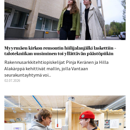
Myyrmäen kirkon remontin hiilijalanjälki laskettiin –
talotekniikan uusiminen toi yllättävän päästöpiikin
Rakennusarkkitehtiopiskelijat Pinja Keränen ja Hilla
Alakärppä kehittivät mallin, jolla Vantaan
seurakuntayhtymä voi...
02.07.2026