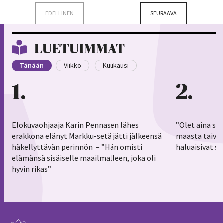
EDELLINEN
SEURAAVA
LUETUIMMAT
Tänään
Viikko
Kuukausi
1
2
Elokuvaohjaaja Karin Pennasen lähes
”Olet aina sy
erakkona elänyt Markku-setä jätti jälkeensä
maasta taivaa
häkellyttävän perinnön – ”Hän omisti
haluaisivat s
elämänsä sisäiselle maailmalleen, joka oli
hyvin rikas”