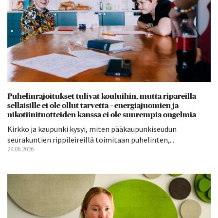
Puhelinrajoitukset tulivat kouluihin, mutta ripareilla
sellaisille ei ole ollut tarvetta – energiajuomien ja
nikotiinituotteiden kanssa ei ole suurempia ongelmia
Kirkko ja kaupunki kysyi, miten pääkaupunkiseudun
seurakuntien rippileireillä toimitaan puhelinten,...
24.06.2026