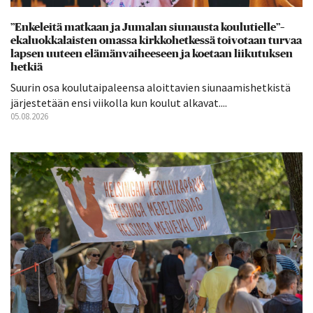
”Enkeleitä matkaan ja Jumalan siunausta koulutielle”–
ekaluokkalaisten omassa kirkkohetkessä toivotaan turvaa
lapsen uuteen elämänvaiheeseen ja koetaan liikutuksen
hetkiä
Suurin osa koulutaipaleensa aloittavien siunaamishetkistä
järjestetään ensi viikolla kun koulut alkavat....
05.08.2026