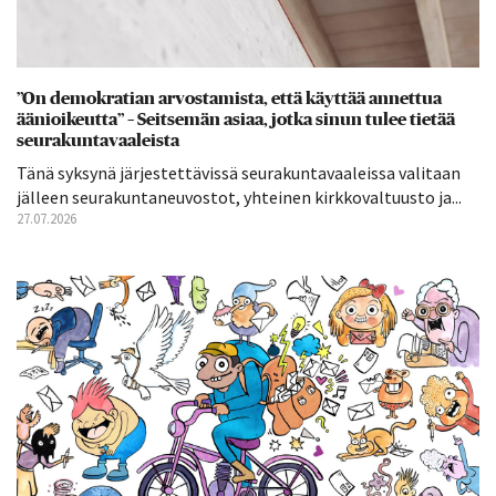
”On demokratian arvostamista, että käyttää annettua
äänioikeutta” – Seitsemän asiaa, jotka sinun tulee tietää
seurakuntavaaleista
Tänä syksynä järjestettävissä seurakuntavaaleissa valitaan
jälleen seurakuntaneuvostot, yhteinen kirkkovaltuusto ja...
27.07.2026