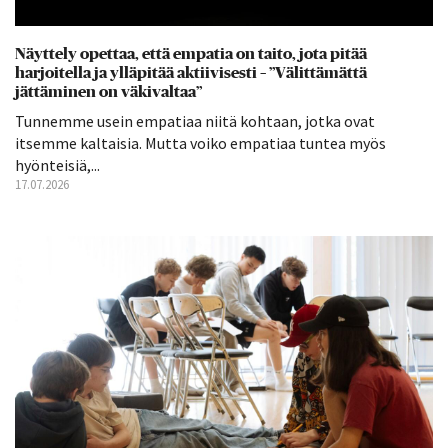
Näyttely opettaa, että empatia on taito, jota pitää
harjoitella ja ylläpitää aktiivisesti – ”Välittämättä
jättäminen on väkivaltaa”
Tunnemme usein empatiaa niitä kohtaan, jotka ovat
itsemme kaltaisia. Mutta voiko empatiaa tuntea myös
hyönteisiä,...
17.07.2026