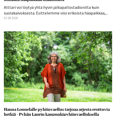
Alttari voi löytyä yhtä hyvin jalkapallostadionilta kuin
suolakaivoksesta. Esittelemme viisi erikoista hääpaikkaa,...
07.08.2026
Hanna Lounelalle pyhiinvaellus tarjoaa arjesta erottuvia
hetkiä – Pyhän Laurin kaupunkipyhiinvaelluksella