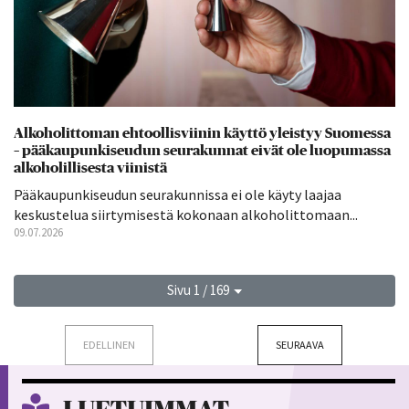
Alkoholittoman ehtoollisviinin käyttö yleistyy Suomessa
– pääkaupunkiseudun seurakunnat eivät ole luopumassa
alkoholillisesta viinistä
Pääkaupunkiseudun seurakunnissa ei ole käyty laajaa
keskustelua siirtymisestä kokonaan alkoholittomaan...
09.07.2026
Sivu 1 / 169
EDELLINEN
SEURAAVA