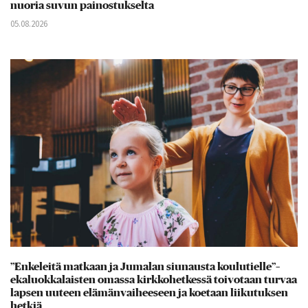
nuoria suvun painostukselta
05.08.2026
”Enkeleitä matkaan ja Jumalan siunausta koulutielle”–
ekaluokkalaisten omassa kirkkohetkessä toivotaan turvaa
lapsen uuteen elämänvaiheeseen ja koetaan liikutuksen
hetkiä