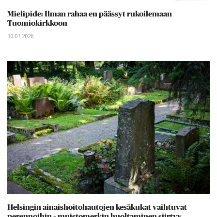
Mielipide: Ilman rahaa en päässyt rukoilemaan
Tuomiokirkkoon
30.07.2026
Helsingin ainaishoitohautojen kesäkukat vaihtuvat
perennoihin – muistomerkin huoltaminen siirtyy