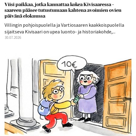
Viisi paikkaa, jotka kannattaa kokea Kivisaaressa –
saareen pääsee tutustumaan kahtena avoimien ovien
päivänä elokuussa
Villingin pohjoispuolella ja Vartiosaaren kaakkoispuolella
sijaitseva Kivisaari on upea luonto- ja historiakohde,...
30.07.2026