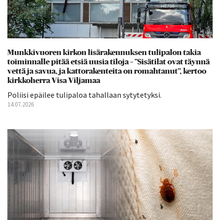
Munkkivuoren kirkon lisärakennuksen tulipalon takia
toiminnalle pitää etsiä uusia tiloja – ”Sisätilat ovat täynnä
vettä ja savua, ja kattorakenteita on romahtanut”, kertoo
kirkkoherra Visa Viljamaa
Poliisi epäilee tulipaloa tahallaan sytytetyksi.
14.07.2026