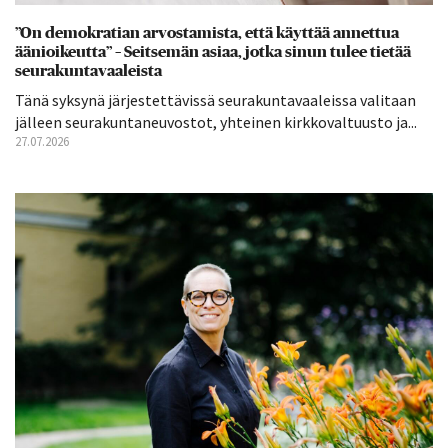
”On demokratian arvostamista, että käyttää annettua
äänioikeutta” – Seitsemän asiaa, jotka sinun tulee tietää
seurakuntavaaleista
Tänä syksynä järjestettävissä seurakuntavaaleissa valitaan
jälleen seurakuntaneuvostot, yhteinen kirkkovaltuusto ja...
27.07.2026