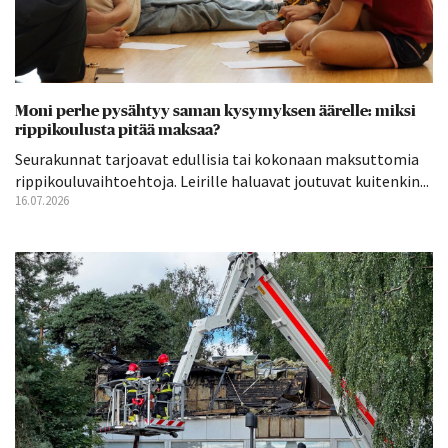
Moni perhe pysähtyy saman kysymyksen äärelle: miksi
rippikoulusta pitää maksaa?
Seurakunnat tarjoavat edullisia tai kokonaan maksuttomia
rippikouluvaihtoehtoja. Leirille haluavat joutuvat kuitenkin...
16.07.2026