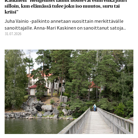
Kaskinen: ”Hengelliset laulut nousevat esiin ehkä juuri
silloin, kun elämässä tulee joku iso muutos, suru tai
kriisi”
Juha Vainio -palkinto annetaan vuosittain merkittävälle
sanoittajalle. Anna-Mari Kaskinen on sanoittanut satoja...
31.07.2026