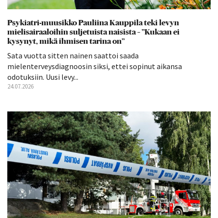
Psykiatri-muusikko Pauliina Kauppila teki levyn
mielisairaaloihin suljetuista naisista – ”Kukaan ei
kysynyt, mikä ihmisen tarina on”
Sata vuotta sitten nainen saattoi saada
mielenterveysdiagnoosin siksi, ettei sopinut aikansa
odotuksiin. Uusi levy...
24.07.2026