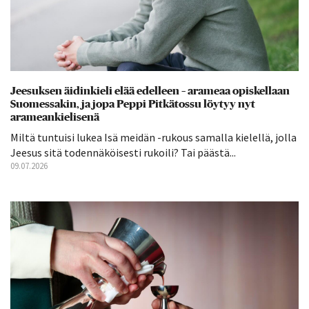
Jeesuksen äidinkieli elää edelleen – arameaa opiskellaan
Suomessakin, ja jopa Peppi Pitkätossu löytyy nyt
arameankielisenä
Miltä tuntuisi lukea Isä meidän -rukous samalla kielellä, jolla
Jeesus sitä todennäköisesti rukoili? Tai päästä...
09.07.2026