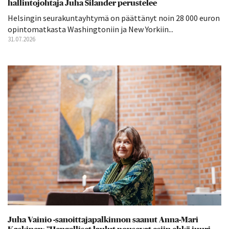
hallintojohtaja Juha Silander perustelee
Helsingin seurakuntayhtymä on päättänyt noin 28 000 euron
opintomatkasta Washingtoniin ja New Yorkiin...
31.07.2026
Juha Vainio -sanoittajapalkinnon saanut Anna-Mari