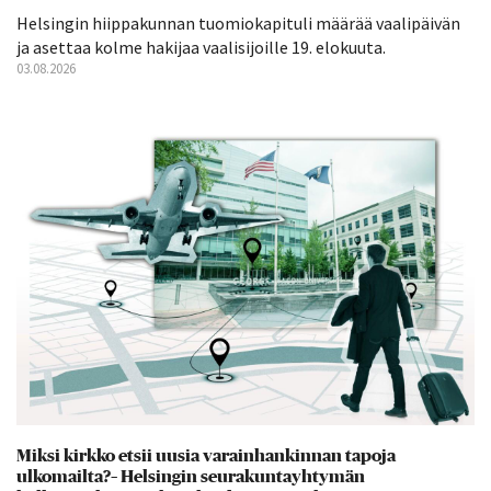
Helsingin hiippakunnan tuomiokapituli määrää vaalipäivän
ja asettaa kolme hakijaa vaalisijoille 19. elokuuta.
03.08.2026
Miksi kirkko etsii uusia varainhankinnan tapoja
ulkomailta?– Helsingin seurakuntayhtymän