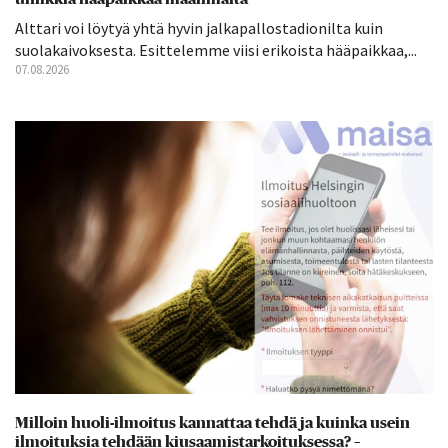
Alttari voi löytyä yhtä hyvin jalkapallostadionilta kuin
suolakaivoksesta. Esittelemme viisi erikoista hääpaikkaa,...
07.08.2026
Milloin huoli-ilmoitus kannattaa tehdä ja kuinka usein
ilmoituksia tehdään kiusaamistarkoituksessa? –