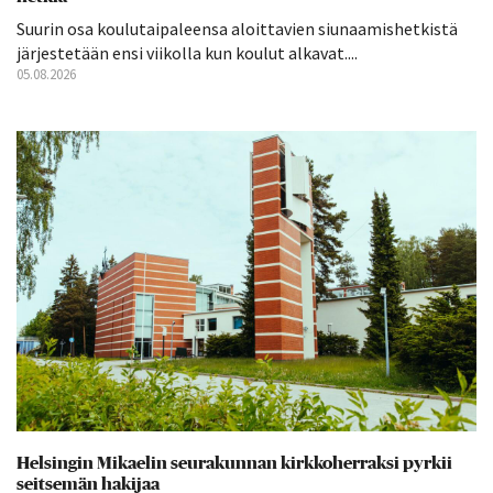
Suurin osa koulutaipaleensa aloittavien siunaamishetkistä
järjestetään ensi viikolla kun koulut alkavat....
05.08.2026
Helsingin Mikaelin seurakunnan kirkkoherraksi pyrkii
seitsemän hakijaa