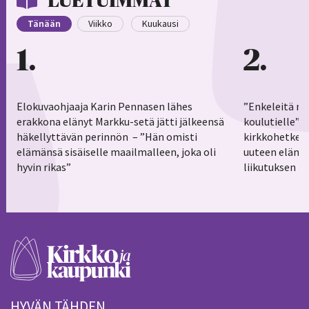
LUETUIMMAT
Tänään
Viikko
Kuukausi
1
2
Elokuvaohjaaja Karin Pennasen lähes
”Enkeleitä ma
erakkona elänyt Markku-setä jätti jälkeensä
koulutielle”–
häkellyttävän perinnön – ”Hän omisti
kirkkohetkess
elämänsä sisäiselle maailmalleen, joka oli
uuteen elämä
hyvin rikas”
liikutuksen h
HYVÄN TÄHDEN.