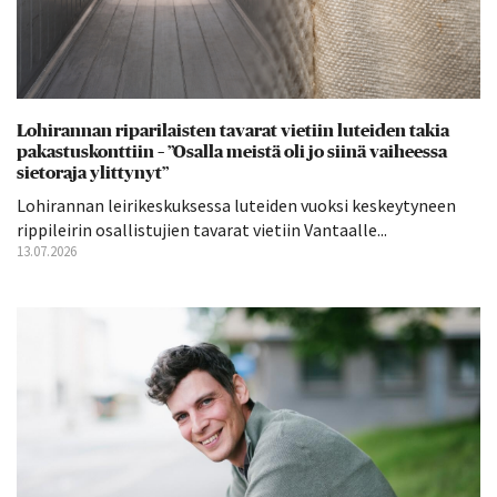
Lohirannan riparilaisten tavarat vietiin luteiden takia
pakastuskonttiin – ”Osalla meistä oli jo siinä vaiheessa
sietoraja ylittynyt”
Lohirannan leirikeskuksessa luteiden vuoksi keskeytyneen
rippileirin osallistujien tavarat vietiin Vantaalle...
13.07.2026