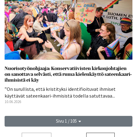
Nuorisotyönohjaaja: Konservatiivisten kirkonjohtajien
on sanottava selvästi, että ruma kielenkäyttö sateenkaari-
ihmisistä ei käy
”On surullista, että kristityksi identifioituvat ihmiset
käyttävät sateenkaari-ihmisistä todella satuttavaa...
10.06.2026
Sivu 1 / 105