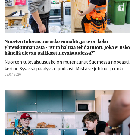
Nuorten tulevaisuususko romahti, ja se on koko
yhteiskunnan asia – ”Mitä haluaa tehdä nuori, joka ei usko
hänellä olevan paikkaa tulevaisuudessa?”
Nuorten tulevaisuususko on murentunut Suomessa nopeasti,
kertoo Syvässä päädyssä -podcast. Mistä se johtuu, ja onko...
02.07.2026