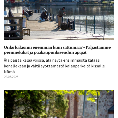
Onko kalaonni enemmän kuin sattumaa? – Paljastamme
perinnekikat ja pääkaupunkiseudun apajat
Älä paista kalaa voissa, älä näytä ensimmäistä kalaasi
kenellekään ja vältä syöttämästä kalanperkeitä kissalle.
Nämä...
23.06.2026