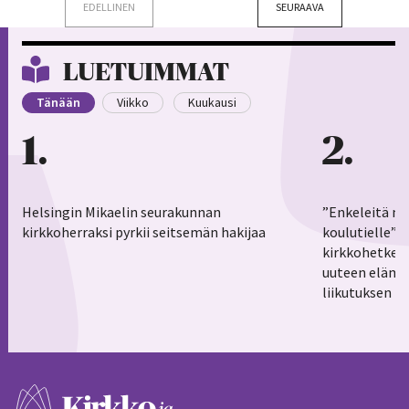
EDELLINEN
SEURAAVA
LUETUIMMAT
Tänään
Viikko
Kuukausi
1
2
Helsingin Mikaelin seurakunnan
”Enkeleitä ma
kirkkoherraksi pyrkii seitsemän hakijaa
koulutielle”–
kirkkohetkess
uuteen elämä
liikutuksen h