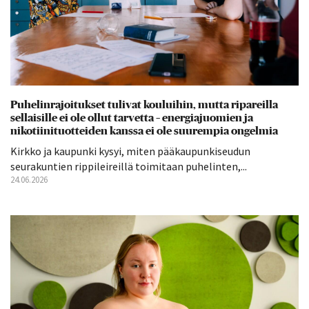
Puhelinrajoitukset tulivat kouluihin, mutta ripareilla
sellaisille ei ole ollut tarvetta – energiajuomien ja
nikotiinituotteiden kanssa ei ole suurempia ongelmia
Kirkko ja kaupunki kysyi, miten pääkaupunkiseudun
seurakuntien rippileireillä toimitaan puhelinten,...
24.06.2026