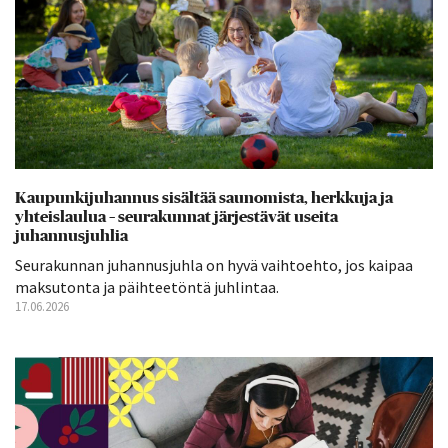
Kaupunkijuhannus sisältää saunomista, herkkuja ja
yhteislaulua – seurakunnat järjestävät useita
juhannusjuhlia
Seurakunnan juhannusjuhla on hyvä vaihtoehto, jos kaipaa
maksutonta ja päihteetöntä juhlintaa.
17.06.2026