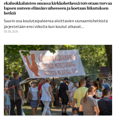
ekaluokkalaisten omassa kirkkohetkessä toivotaan turvaa
lapsen uuteen elämänvaiheeseen ja koetaan liikutuksen
hetkiä
Suurin osa koulutaipaleensa aloittavien siunaamishetkistä
järjestetään ensi viikolla kun koulut alkavat....
05.08.2026