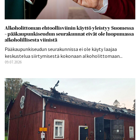
Alkoholittoman ehtoollisviinin käyttö yleistyy Suomessa
– pääkaupunkiseudun seurakunnat eivät ole luopumassa
alkoholillisesta viinistä
Pääkaupunkiseudun seurakunnissa ei ole käyty laajaa
keskustelua siirtymisestä kokonaan alkoholittomaan...
09.07.2026