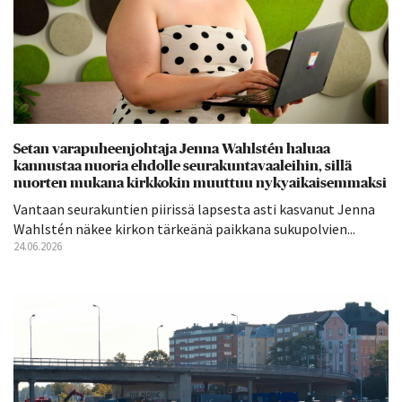
Setan varapuheenjohtaja Jenna Wahlstén haluaa
kannustaa nuoria ehdolle seurakuntavaaleihin, sillä
nuorten mukana kirkkokin muuttuu nykyaikaisemmaksi
Vantaan seurakuntien piirissä lapsesta asti kasvanut Jenna
Wahlstén näkee kirkon tärkeänä paikkana sukupolvien...
24.06.2026