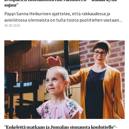
sujuu”
Pappi Sanna Heikurinen ajattelee, että rakkaudessa ja
avioliitossa olennaista on tulla toista puolitiehen vastaan....
06.08.2026
”Enkeleitä matkaan ja Jumalan siunausta koulutielle”–