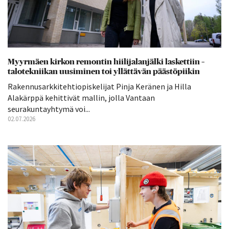
Myyrmäen kirkon remontin hiilijalanjälki laskettiin –
talotekniikan uusiminen toi yllättävän päästöpiikin
Rakennusarkkitehtiopiskelijat Pinja Keränen ja Hilla
Alakärppä kehittivät mallin, jolla Vantaan
seurakuntayhtymä voi...
02.07.2026