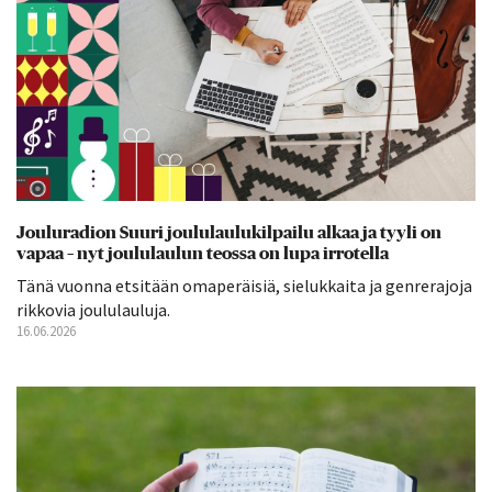
Jouluradion Suuri joululaulukilpailu alkaa ja tyyli on
vapaa – nyt joululaulun teossa on lupa irrotella
Tänä vuonna etsitään omaperäisiä, sielukkaita ja genrerajoja
rikkovia joululauluja.
16.06.2026