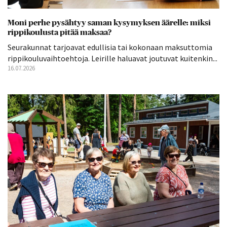
Moni perhe pysähtyy saman kysymyksen äärelle: miksi
rippikoulusta pitää maksaa?
Seurakunnat tarjoavat edullisia tai kokonaan maksuttomia
rippikouluvaihtoehtoja. Leirille haluavat joutuvat kuitenkin...
16.07.2026