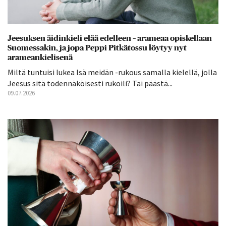
Jeesuksen äidinkieli elää edelleen – arameaa opiskellaan
Suomessakin, ja jopa Peppi Pitkätossu löytyy nyt
arameankielisenä
Miltä tuntuisi lukea Isä meidän -rukous samalla kielellä, jolla
Jeesus sitä todennäköisesti rukoili? Tai päästä...
09.07.2026