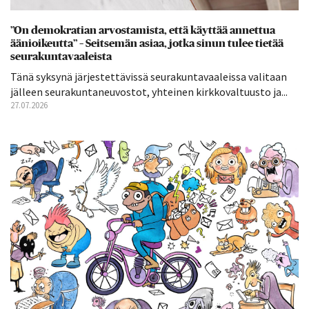
”On demokratian arvostamista, että käyttää annettua
äänioikeutta” – Seitsemän asiaa, jotka sinun tulee tietää
seurakuntavaaleista
Tänä syksynä järjestettävissä seurakuntavaaleissa valitaan
jälleen seurakuntaneuvostot, yhteinen kirkkovaltuusto ja...
27.07.2026