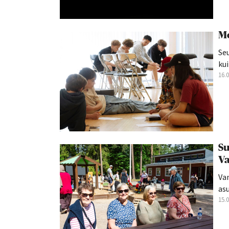
Mo
Seu
kui
16.
Su
Va
Va
asu
15.