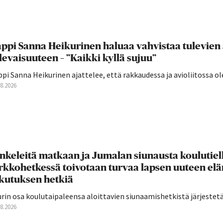
ppi Sanna Heikurinen haluaa vahvistaa tulevien
levaisuuteen – ”Kaikki kyllä sujuu”
pi Sanna Heikurinen ajattelee, että rakkaudessa ja avioliitossa ole
08.2026
nkeleitä matkaan ja Jumalan siunausta koulutie
rkkohetkessä toivotaan turvaa lapsen uuteen el
ikutuksen hetkiä
rin osa koulutaipaleensa aloittavien siunaamishetkistä järjestetään
08.2026