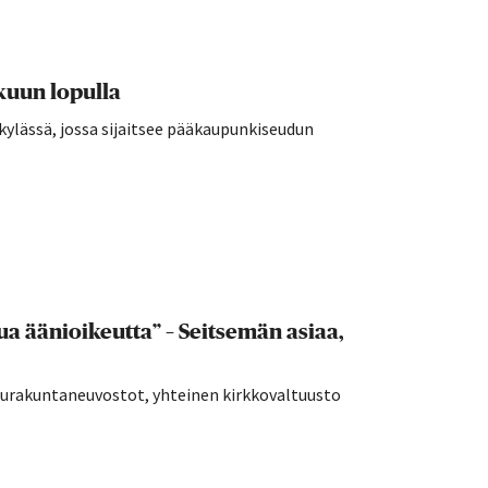
kuun lopulla
kylässä, jossa sijaitsee pääkaupunkiseudun
a äänioikeutta” – Seitsemän asiaa,
seurakuntaneuvostot, yhteinen kirkkovaltuusto