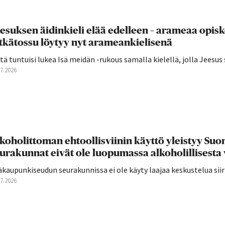
esuksen äidinkieli elää edelleen – arameaa opis
tkätossu löytyy nyt arameankielisenä
tä tuntuisi lukea Isä meidän -rukous samalla kielellä, jolla Jeesus 
07.2026
koholittoman ehtoollisviinin käyttö yleistyy S
urakunnat eivät ole luopumassa alkoholillisesta 
äkaupunkiseudun seurakunnissa ei ole käyty laajaa keskustelua si
07.2026