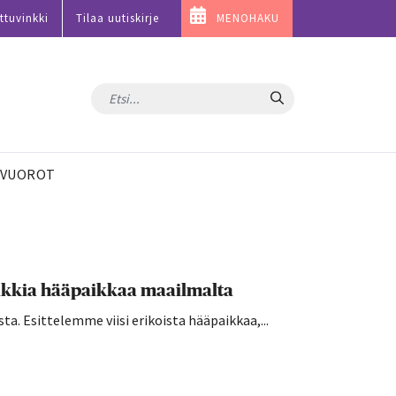
ttuvinkki
Tilaa uutiskirje
MENOHAKU
Hae
VUOROT
uniikkia hääpaikkaa maailmalta
sta. Esittelemme viisi erikoista hääpaikkaa,...