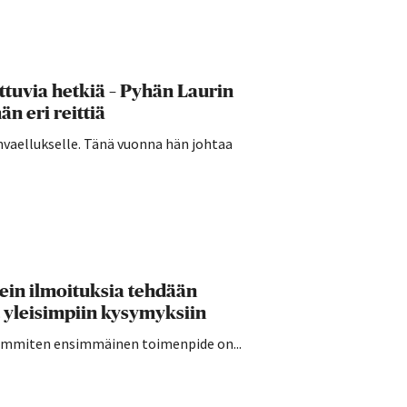
ttuvia hetkiä – Pyhän Laurin
n eri reittiä
invaellukselle. Tänä vuonna hän johtaa
sein ilmoituksia tehdään
 yleisimpiin kysymyksiin
seimmiten ensimmäinen toimenpide on...