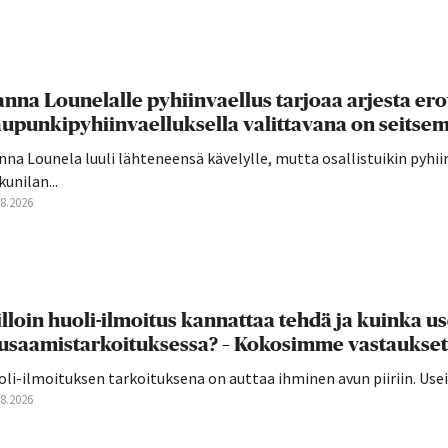
nna Lounelalle pyhiinvaellus tarjoaa arjesta ero
upunkipyhiinvaelluksella valittavana on seitsemä
na Lounela luuli lähteneensä kävelylle, mutta osallistuikin pyhi
unilan...
08.2026
lloin huoli-ilmoitus kannattaa tehdä ja kuinka u
usaamistarkoituksessa? – Kokosimme vastaukset
oli-ilmoituksen tarkoituksena on auttaa ihminen avun piiriin. U
08.2026