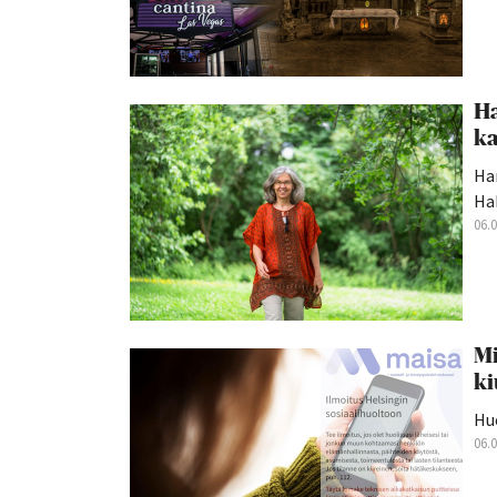
Ha
ka
Han
Hak
06.
Mi
ki
Hu
06.