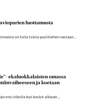
 avioparien luottamusta
nnaista on tulla toista puolitiehen vastaan....
lle”– ekaluokkalaisten omassa
ämänvaiheeseen ja koetaan
 ensi viikolla kun koulut alkavat....