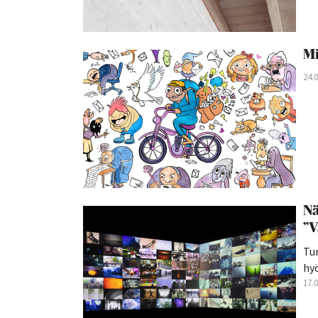
Mi
24.
Nä
”V
Tu
hyö
17.