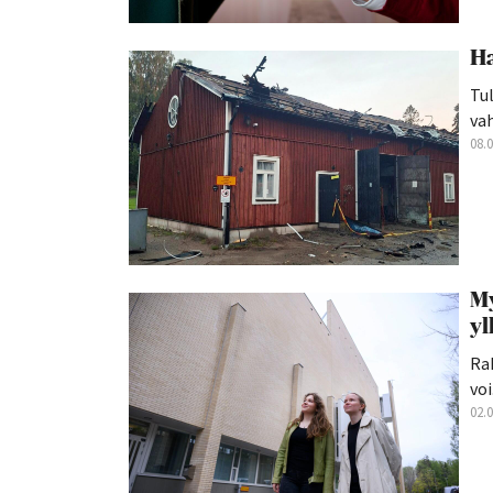
Ha
Tul
va
08.
My
yl
Rak
voi.
02.