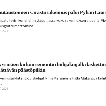
utaustoimen varastorakennus paloi Pyhän Laurin
ipalo levisi konehallin yläpohjassa koko rakennuksen alueelle. Vie
hingoittumattomina.
07.2026
yrmäen kirkon remontin hiilijalanjälki laskettii
lättävän päästöpiikin
ennusarkkitehtiopiskelijat Pinja Keränen ja Hilla Alakärppä kehi
..
07.2026