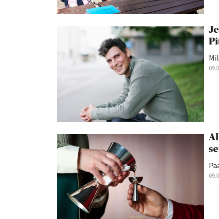
Je
Pi
Mil
09.
Al
se
Pä
09.