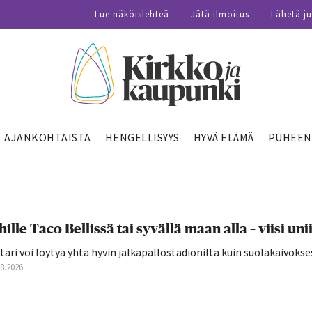
Lue näköislehteä
Jätä ilmoitus
Lähetä ju
AJANKOHTAISTA
HENGELLISYYS
HYVÄ ELÄMÄ
PUHEEN
hille Taco Bellissä tai syvällä maan alla – viisi 
tari voi löytyä yhtä hyvin jalkapallostadionilta kuin suolakaivokse
08.2026