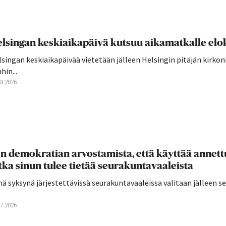
lsingan keskiaikapäivä kutsuu aikamatkalle elo
singan keskiaikapäivää vietetään jälleen Helsingin pitäjän kirkon
hin...
08.2026
n demokratian arvostamista, että käyttää annettu
tka sinun tulee tietää seurakuntavaaleista
ä syksynä järjestettävissä seurakuntavaaleissa valitaan jälleen 
07.2026