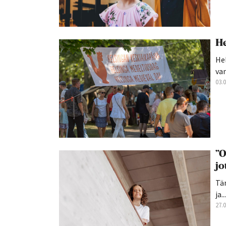
He
Hel
van
03.
”O
jo
Tän
ja...
27.