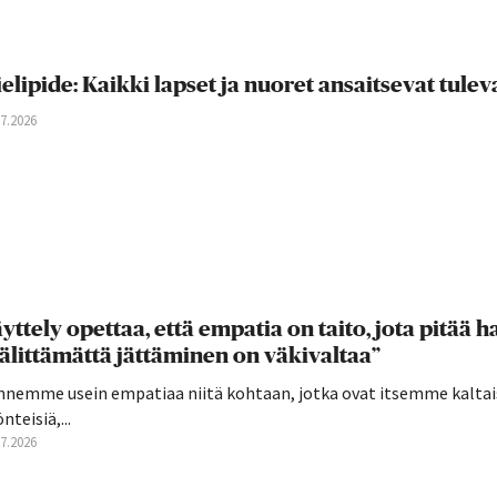
elipide: Kaikki lapset ja nuoret ansaitsevat tul
07.2026
yttely opettaa, että empatia on taito, jota pitää har
älittämättä jättäminen on väkivaltaa”
nnemme usein empatiaa niitä kohtaan, jotka ovat itsemme kaltai
nteisiä,...
07.2026