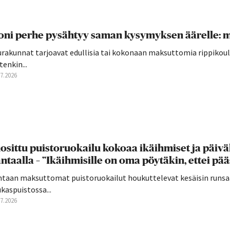
ni perhe pysähtyy saman kysymyksen äärelle: mi
rakunnat tarjoavat edullisia tai kokonaan maksuttomia rippikoulu
tenkin...
07.2026
osittu puistoruokailu kokoaa ikäihmiset ja päivä
ntaalla – ”Ikäihmisille on oma pöytäkin, ettei pä
ntaan maksuttomat puistoruokailut houkuttelevat kesäisin runsaa
kaspuistossa...
07.2026