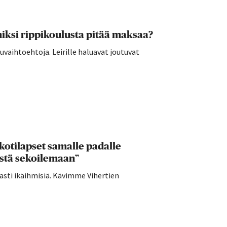
ksi rippikoulusta pitää maksaa?
vaihtoehtoja. Leirille haluavat joutuvat
kotilapset samalle padalle
ästä sekoilemaan”
sti ikäihmisiä. Kävimme Vihertien