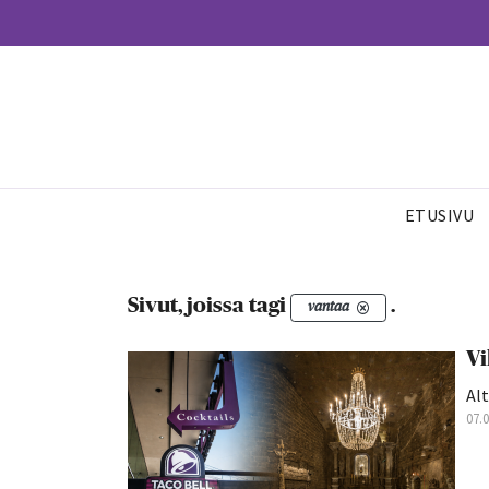
ETUSIVU
Sivut, joissa tagi
.
vantaa
Vi
Alt
07.