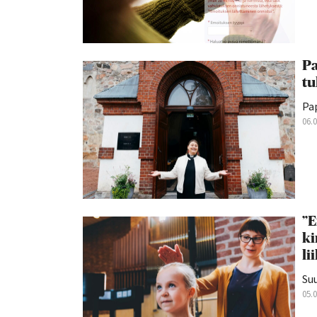
Pa
tu
Pap
06.
”E
ki
li
Suu
05.