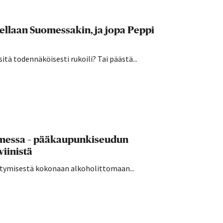
kellaan Suomessakin, ja jopa Peppi
sitä todennäköisesti rukoili? Tai päästä...
uomessa – pääkaupunkiseudun
viinistä
irtymisestä kokonaan alkoholittomaan...