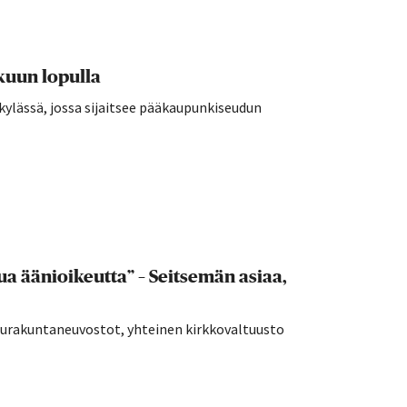
kuun lopulla
kylässä, jossa sijaitsee pääkaupunkiseudun
a äänioikeutta” – Seitsemän asiaa,
seurakuntaneuvostot, yhteinen kirkkovaltuusto