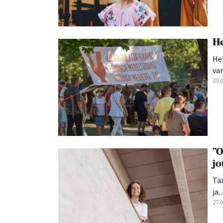
He
Hel
van
03.
”O
jo
Tän
ja...
27.