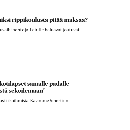
ksi rippikoulusta pitää maksaa?
vaihtoehtoja. Leirille haluavat joutuvat
kotilapset samalle padalle
ästä sekoilemaan”
sti ikäihmisiä. Kävimme Vihertien