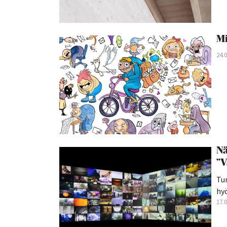
Mi
24.
Nä
”V
Tu
hyö
17.