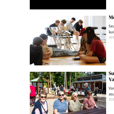
Mo
Seu
kui
16.
Su
Va
Va
asu
15.