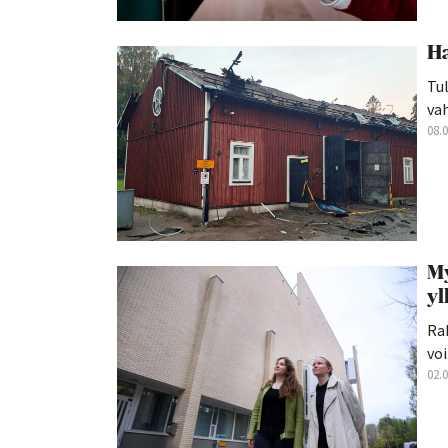
Ha
Tul
va
08.
My
yl
Rak
voi.
02.