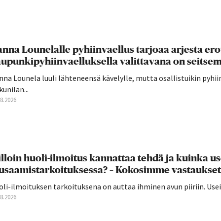
nna Lounelalle pyhiinvaellus tarjoaa arjesta ero
upunkipyhiinvaelluksella valittavana on seitsemä
na Lounela luuli lähteneensä kävelylle, mutta osallistuikin pyhi
unilan...
08.2026
lloin huoli-ilmoitus kannattaa tehdä ja kuinka u
usaamistarkoituksessa? – Kokosimme vastaukset
oli-ilmoituksen tarkoituksena on auttaa ihminen avun piiriin. U
08.2026