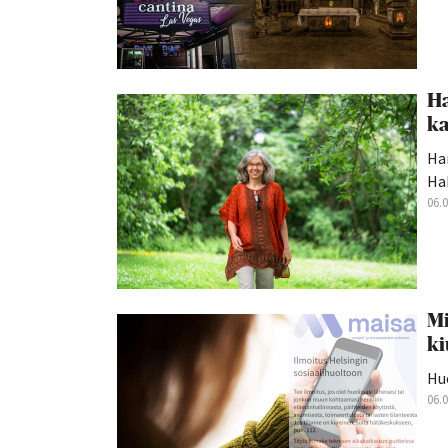
Ha
ka
Han
Hak
06.
Mi
ki
Hu
06.