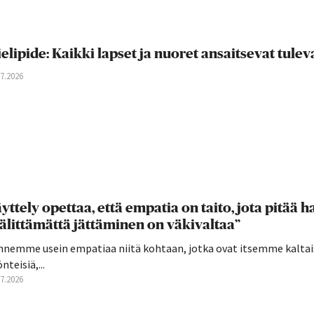
elipide: Kaikki lapset ja nuoret ansaitsevat tul
07.2026
yttely opettaa, että empatia on taito, jota pitää har
älittämättä jättäminen on väkivaltaa”
nnemme usein empatiaa niitä kohtaan, jotka ovat itsemme kaltai
nteisiä,...
07.2026