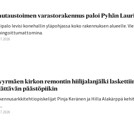
utaustoimen varastorakennus paloi Pyhän Laurin
ipalo levisi konehallin yläpohjassa koko rakennuksen alueelle. Vie
hingoittumattomina.
07.2026
yrmäen kirkon remontin hiilijalanjälki laskettii
lättävän päästöpiikin
ennusarkkitehtiopiskelijat Pinja Keränen ja Hilla Alakärppä kehi
..
07.2026