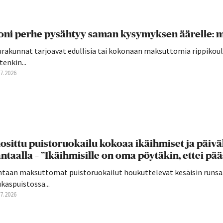
ni perhe pysähtyy saman kysymyksen äärelle: mi
rakunnat tarjoavat edullisia tai kokonaan maksuttomia rippikoulu
tenkin...
07.2026
osittu puistoruokailu kokoaa ikäihmiset ja päivä
ntaalla – ”Ikäihmisille on oma pöytäkin, ettei pä
ntaan maksuttomat puistoruokailut houkuttelevat kesäisin runsaa
kaspuistossa...
07.2026