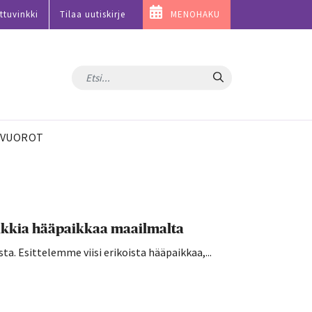
ttuvinkki
Tilaa uutiskirje
MENOHAKU
Hae
VUOROT
uniikkia hääpaikkaa maailmalta
sta. Esittelemme viisi erikoista hääpaikkaa,...