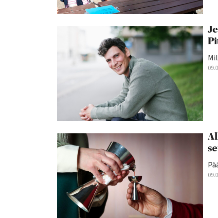
Je
Pi
Mil
09.
Al
se
Pä
09.