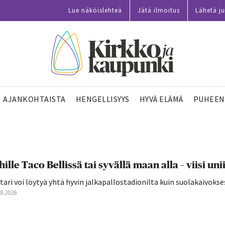
Lue näköislehteä
Jätä ilmoitus
Lähetä ju
AJANKOHTAISTA
HENGELLISYYS
HYVÄ ELÄMÄ
PUHEEN
hille Taco Bellissä tai syvällä maan alla – viisi 
tari voi löytyä yhtä hyvin jalkapallostadionilta kuin suolakaivokse
08.2026