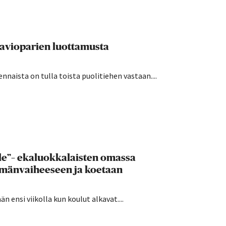
 avioparien luottamusta
nnaista on tulla toista puolitiehen vastaan....
lle”– ekaluokkalaisten omassa
ämänvaiheeseen ja koetaan
 ensi viikolla kun koulut alkavat....