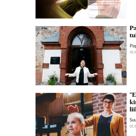
Pa
tu
Pap
06.
”E
ki
li
Suu
05.