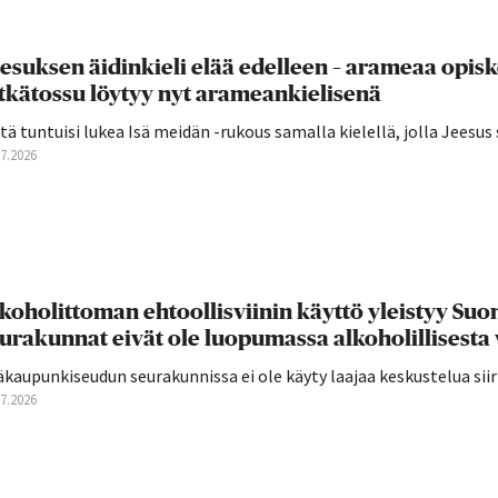
esuksen äidinkieli elää edelleen – arameaa opis
tkätossu löytyy nyt arameankielisenä
tä tuntuisi lukea Isä meidän -rukous samalla kielellä, jolla Jeesus 
07.2026
koholittoman ehtoollisviinin käyttö yleistyy S
urakunnat eivät ole luopumassa alkoholillisesta 
äkaupunkiseudun seurakunnissa ei ole käyty laajaa keskustelua si
07.2026