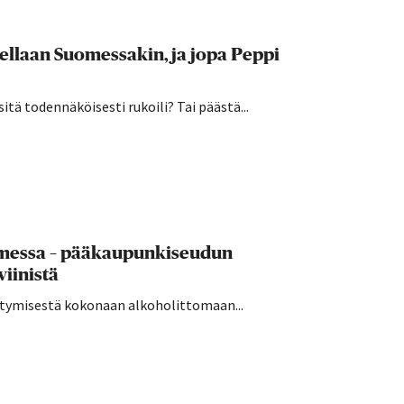
kellaan Suomessakin, ja jopa Peppi
sitä todennäköisesti rukoili? Tai päästä...
uomessa – pääkaupunkiseudun
viinistä
irtymisestä kokonaan alkoholittomaan...