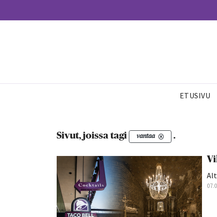
ETUSIVU
Sivut, joissa tagi
.
vantaa
Vi
Alt
07.