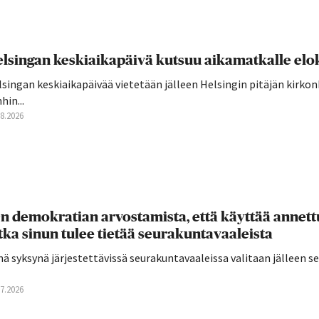
lsingan keskiaikapäivä kutsuu aikamatkalle elo
singan keskiaikapäivää vietetään jälleen Helsingin pitäjän kirkon
hin...
08.2026
n demokratian arvostamista, että käyttää annettu
tka sinun tulee tietää seurakuntavaaleista
ä syksynä järjestettävissä seurakuntavaaleissa valitaan jälleen 
07.2026