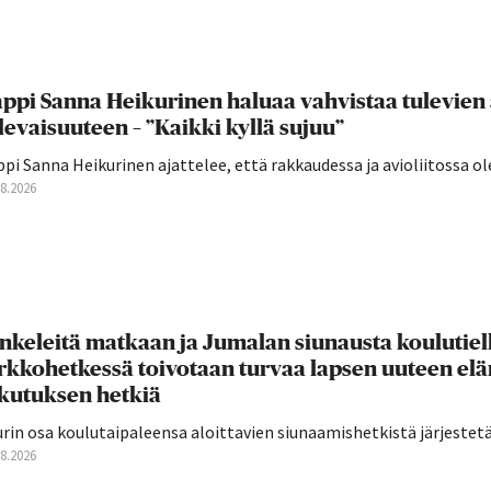
ppi Sanna Heikurinen haluaa vahvistaa tulevien
levaisuuteen – ”Kaikki kyllä sujuu”
pi Sanna Heikurinen ajattelee, että rakkaudessa ja avioliitossa ole
08.2026
nkeleitä matkaan ja Jumalan siunausta koulutie
rkkohetkessä toivotaan turvaa lapsen uuteen el
ikutuksen hetkiä
rin osa koulutaipaleensa aloittavien siunaamishetkistä järjestetään
08.2026