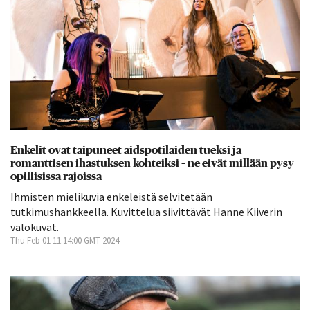
Enkelit ovat taipuneet aidspotilaiden tueksi ja
romanttisen ihastuksen kohteiksi – ne eivät millään pysy
opillisissa rajoissa
Ihmisten mielikuvia enkeleistä selvitetään
tutkimushankkeella. Kuvittelua siivittävät Hanne Kiiverin
valokuvat.
Thu Feb 01 11:14:00 GMT 2024