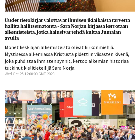
Uudet tietokirjat valottavat ihmisen ikiaikaista tarvetta
hallita hallitsematonta – Sara Norjan kirjassa kerrotaan
alkemisteista, jotka halusivat tehdä kultaa Jumalan
avulla
Monet keskiajan alkemisteista olivat kirkonmiehiä.
Mystisessä alkemiassa Kristusta pidettiin viisasten kivenä,
joka puhdistaa ihmisten synnit, kertoo alkemian historiaa
tutkinut kielitieteilijä Sara Norja.
Wed Oct 25 12:00:00 GMT 2023