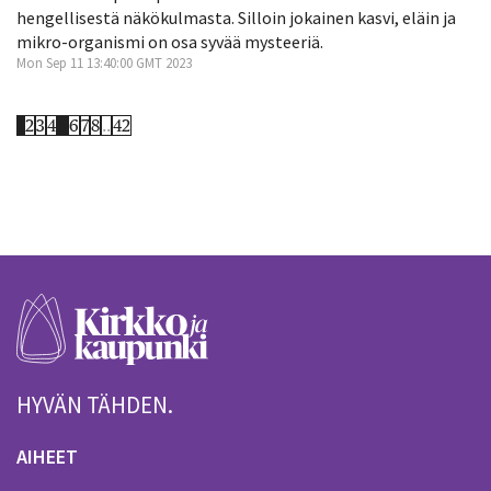
hengellisestä näkökulmasta. Silloin jokainen kasvi, eläin ja
mikro-organismi on osa syvää mysteeriä.
Mon Sep 11 13:40:00 GMT 2023
1
2
3
4
5
6
7
8
..
42
HYVÄN TÄHDEN.
AIHEET