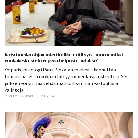
Kristinusko ohjaa miettimään mitä syö – mutta miksi
ruokakeskustelu repeää helposti riidaksi?
Ympäristöteologi Panu Pihkalan mielestä kannattaa
tunnustaa, että ruokaan liittyy monenlaisia ristiriitoja. Sen
jälkeen voi yrittää tehdä mahdollisimman vastuullisia
valintoja.
Mon Feb 12 06:49:00 GMT 2024