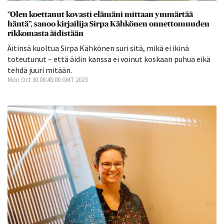
”Olen koettanut kovasti elämäni mittaan ymmärtää
häntä”, sanoo kirjailija Sirpa Kähkönen onnettomuuden
rikkomasta äidistään
Äitinsä kuoltua Sirpa Kähkönen suri sitä, mikä ei ikinä
toteutunut – että äidin kanssa ei voinut koskaan puhua eikä
tehdä juuri mitään.
Mon Oct 30 08:45:00 GMT 2023