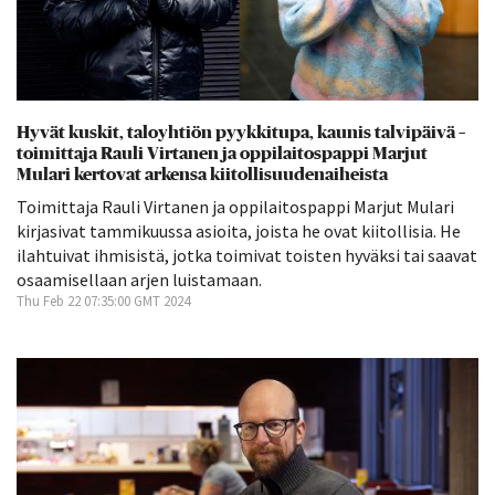
Hyvät kuskit, taloyhtiön pyykkitupa, kaunis talvipäivä –
toimittaja Rauli Virtanen ja oppilaitospappi Marjut
Mulari kertovat arkensa kiitollisuudenaiheista
Toimittaja Rauli Virtanen ja oppilaitospappi Marjut Mulari
kirjasivat tammikuussa asioita, joista he ovat kiitollisia. He
ilahtuivat ihmisistä, jotka toimivat toisten hyväksi tai saavat
osaamisellaan arjen luistamaan.
Thu Feb 22 07:35:00 GMT 2024