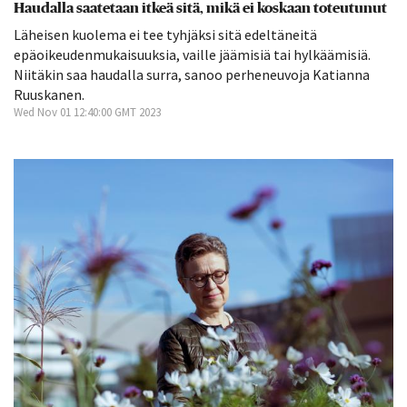
Haudalla saatetaan itkeä sitä, mikä ei koskaan toteutunut
Läheisen kuolema ei tee tyhjäksi sitä edeltäneitä
epäoikeuden­mukaisuuksia, vaille jäämisiä tai hylkäämisiä.
Niitäkin saa haudalla surra, sanoo perheneuvoja Katianna
Ruuskanen.
Wed Nov 01 12:40:00 GMT 2023