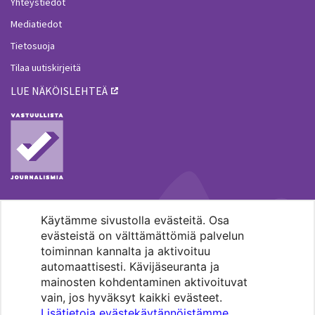
Yhteystiedot
Mediatiedot
Tietosuoja
Tilaa uutiskirjeitä
LUE NÄKÖISLEHTEÄ
Käytämme sivustolla evästeitä. Osa
MENOHAKU
evästeistä on välttämättömiä palvelun
toiminnan kannalta ja aktivoituu
automaattisesti. Kävijäseuranta ja
mainosten kohdentaminen aktivoituvat
vain, jos hyväksyt kaikki evästeet.
Lisätietoja evästekäytännöistämme
.