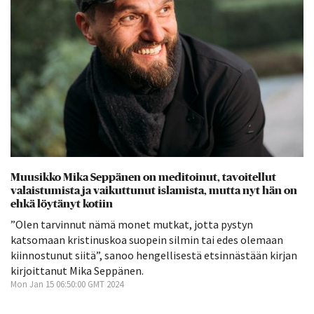
Muusikko Mika Seppänen on meditoinut, tavoitellut
valaistumista ja vaikuttunut islamista, mutta nyt hän on
ehkä löytänyt kotiin
”Olen tarvinnut nämä monet mutkat, jotta pystyn
katsomaan kristinuskoa suopein silmin tai edes olemaan
kiinnostunut siitä”, sanoo hengellisestä etsinnästään kirjan
kirjoittanut Mika Seppänen.
Mon Jan 15 06:50:00 GMT 2024