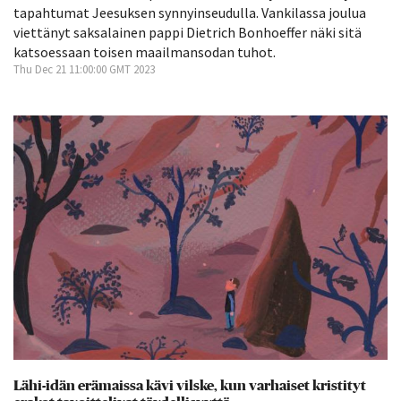
tapahtumat Jeesuksen synnyinseudulla. Vankilassa joulua
viettänyt saksalainen pappi Dietrich Bonhoeffer näki sitä
katsoessaan toisen maailmansodan tuhot.
Thu Dec 21 11:00:00 GMT 2023
Lähi-idän erämaissa kävi vilske, kun varhaiset kristityt