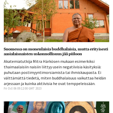
Suomessa on monenlaisia buddhalaisia, mutta erityisesti
aasialaisnaisten uskonnollisuus jää piiloon
Akatemiatutkija Mitra Härkösen mukaan esimerkiksi
thaimaalaisiin naisiin liittyy usein negatiivisia käsityksiä:
puhutaan postimyyntimorsiamista tai ihmiskaupasta. Ei
välttämättä tiedetä, miten buddhalaisuus vaikuttaa heidän
arjessaan ja kuinka aktiivisia he ovat temppeleissään.
Fri Oct 06 09:12:00 GMT 2023