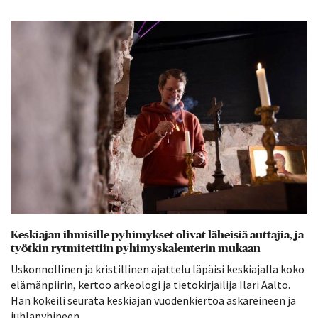
Keskiajan ihmisille pyhimykset olivat läheisiä auttajia, ja
työtkin rytmitettiin pyhimyskalenterin mukaan
Uskonnollinen ja kristillinen ajattelu läpäisi keskiajalla koko
elämänpiirin, kertoo arkeologi ja tietokirjailija Ilari Aalto.
Hän kokeili seurata keskiajan vuodenkiertoa askareineen ja
juhlapyhineen.