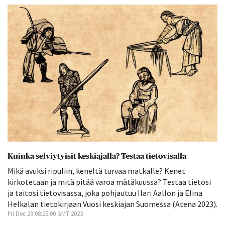
Kuinka selviytyisit keskiajalla? Testaa tietovisalla
Mikä avuksi ripuliin, keneltä turvaa matkalle? Kenet
kirkotetaan ja mitä pitää varoa mätäkuussa? Testaa tietosi
ja taitosi tietovisassa, joka pohjautuu Ilari Aallon ja Elina
Helkalan tietokirjaan Vuosi keskiajan Suomessa (Atena 2023).
Fri Dec 29 08:25:00 GMT 2023