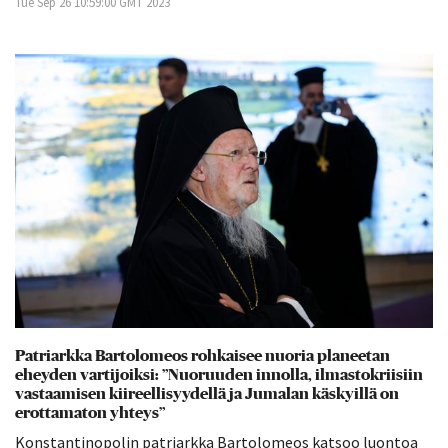
Tue Sep 26 10:59:00 GMT 2023
Patriarkka Bartolomeos rohkaisee nuoria planeetan
eheyden vartijoiksi: ”Nuoruuden innolla, ilmastokriisiin
vastaamisen kiireellisyydellä ja Jumalan käskyillä on
erottamaton yhteys”
Konstantinopolin patriarkka Bartolomeos katsoo luontoa