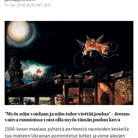
Fri Dec 29 08:20:00 GMT 2023
”Myös näin voidaan ja näin tulee viettää joulua” – Jeesus-
vauva raunioissa voisi olla myös tämän joulun kuva
1500-luvun maalaus pyhästä perheestä raunioiden keskellä
tuo mieleen Ukrainan pommitetut kirkot ja viime aikojen