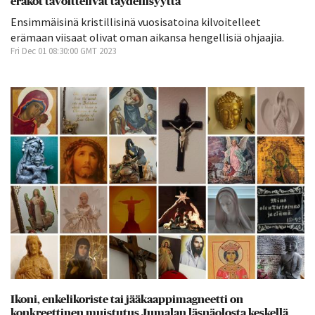
erakot tavoittelivat täydellisyyttä
Ensimmäisinä kristillisinä vuosisatoina kilvoitelleet
erämaan viisaat olivat oman aikansa hengellisiä ohjaajia.
Fri Dec 01 08:30:00 GMT 2023
Ikoni, enkelikoriste tai jääkaappimagneetti on
konkreettinen muistutus Jumalan läsnäolosta keskellä