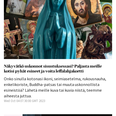
Näkyvätkö uskonnot sisustuksessasi? Paljasta meille
kotisi pyhät esineet ja voita leffalahjakortti
Onko sinulla kotonasi ikoni, seimiasetelma, rukousnauha,
enkelikoriste, Buddha-patsas tai muuta uskonnollista
esineistöä? Lähetä meille kuva tai kuvia niistä, teemme
aiheesta juttua.
Wed Oct 04 07:30:00 GMT 2023