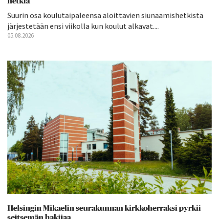
hetkiä
Suurin osa koulutaipaleensa aloittavien siunaamishetkistä
järjestetään ensi viikolla kun koulut alkavat....
05.08.2026
Helsingin Mikaelin seurakunnan kirkkoherraksi pyrkii
seitsemän hakijaa