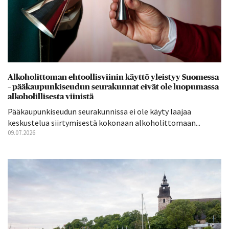
Alkoholittoman ehtoollisviinin käyttö yleistyy Suomessa
– pääkaupunkiseudun seurakunnat eivät ole luopumassa
alkoholillisesta viinistä
Pääkaupunkiseudun seurakunnissa ei ole käyty laajaa
keskustelua siirtymisestä kokonaan alkoholittomaan...
09.07.2026