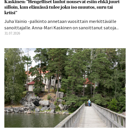
Kaskinen: ”Hengelliset laulut nousevat esiin ehkä juuri
silloin, kun elämässä tulee joku iso muutos, suru tai
kriisi”
Juha Vainio -palkinto annetaan vuosittain merkittävälle
sanoittajalle. Anna-Mari Kaskinen on sanoittanut satoja...
31.07.2026