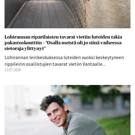
Lohirannan riparilaisten tavarat vietiin luteiden takia
pakastuskonttiin – ”Osalla meistä oli jo siinä vaiheessa
sietoraja ylittynyt”
Lohirannan leirikeskuksessa luteiden vuoksi keskeytyneen
rippileirin osallistujien tavarat vietiin Vantaalle...
13.07.2026