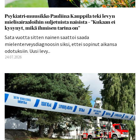
Psykiatri-muusikko Pauliina Kauppila teki levyn
mielisairaaloihin suljetuista naisista – ”Kukaan ei
kysynyt, mikä ihmisen tarina on”
Sata vuotta sitten nainen saattoi saada
mielenterveysdiagnoosin siksi, ettei sopinut aikansa
odotuksiin. Uusi levy...
24.07.2026