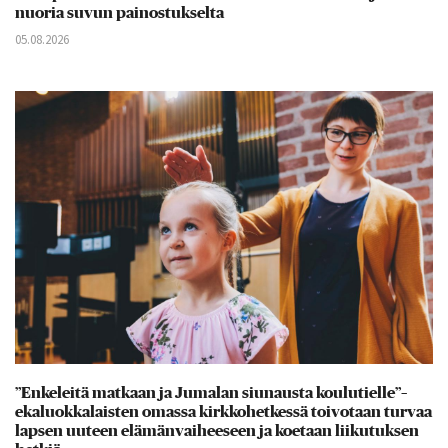
nuoria suvun painostukselta
05.08.2026
”Enkeleitä matkaan ja Jumalan siunausta koulutielle”–
ekaluokkalaisten omassa kirkkohetkessä toivotaan turvaa
lapsen uuteen elämänvaiheeseen ja koetaan liikutuksen