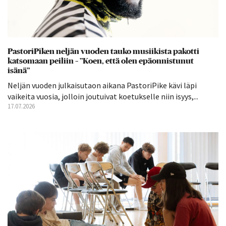
PastoriPiken neljän vuoden tauko musiikista pakotti
katsomaan peiliin – ”Koen, että olen epäonnistunut
isänä”
Neljän vuoden julkaisutaon aikana PastoriPike kävi läpi
vaikeita vuosia, jolloin joutuivat koetukselle niin isyys,...
17.07.2026