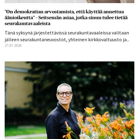
”On demokratian arvostamista, että käyttää annettua
äänioikeutta” – Seitsemän asiaa, jotka sinun tulee tietää
seurakuntavaaleista
Tänä syksynä järjestettävissä seurakuntavaaleissa valitaan
jälleen seurakuntaneuvostot, yhteinen kirkkovaltuusto ja...
27.07.2026