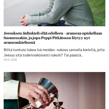
Jeesuksen äidinkieli elää edelleen – arameaa opiskellaan
Suomessakin, ja jopa Peppi Pitkätossu löytyy nyt
arameankielisenä
Miltä tuntuisi lukea Isä meidän -rukous samalla kielellä, jolla
Jeesus sitä todennäköisesti rukoili? Tai päästä...
09.07.2026