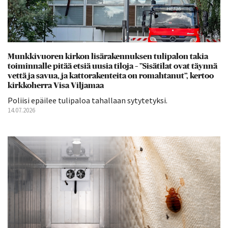
Munkkivuoren kirkon lisärakennuksen tulipalon takia
toiminnalle pitää etsiä uusia tiloja – ”Sisätilat ovat täynnä
vettä ja savua, ja kattorakenteita on romahtanut”, kertoo
kirkkoherra Visa Viljamaa
Poliisi epäilee tulipaloa tahallaan sytytetyksi.
14.07.2026