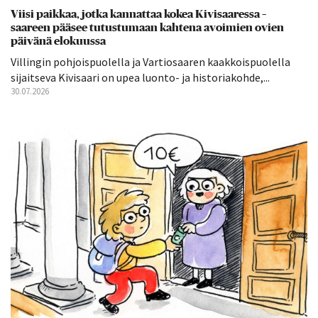
Viisi paikkaa, jotka kannattaa kokea Kivisaaressa –
saareen pääsee tutustumaan kahtena avoimien ovien
päivänä elokuussa
Villingin pohjoispuolella ja Vartiosaaren kaakkoispuolella
sijaitseva Kivisaari on upea luonto- ja historiakohde,...
30.07.2026