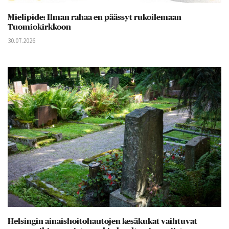
Mielipide: Ilman rahaa en päässyt rukoilemaan
Tuomiokirkkoon
30.07.2026
Helsingin ainaishoitohautojen kesäkukat vaihtuvat