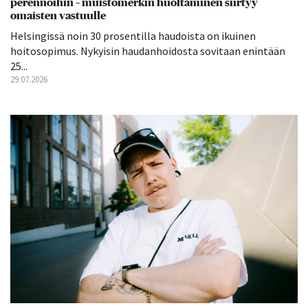
perennoihin – muistomerkin huoltaminen siirtyy
omaisten vastuulle
Helsingissä noin 30 prosentilla haudoista on ikuinen
hoitosopimus. Nykyisin haudanhoidosta sovitaan enintään
25...
29.07.2026