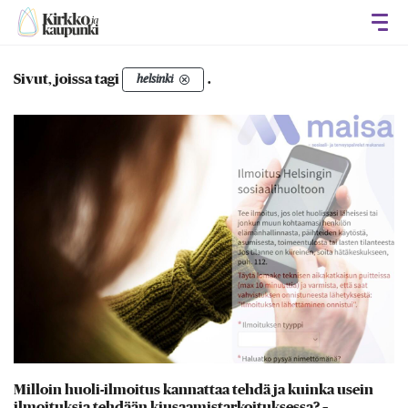
Avaa
Sivut, joissa tagi
.
helsinki
Milloin huoli-ilmoitus kannattaa tehdä ja kuinka usein
ilmoituksia tehdään kiusaamistarkoituksessa? –