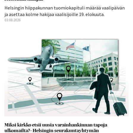
Helsingin hiippakunnan tuomiokapituli määrää vaalipäivän
ja asettaa kolme hakijaa vaalisijoille 19. elokuuta.
03.08.2026
Miksi kirkko etsii uusia varainhankinnan tapoja
ulkomailta?– Helsingin seurakuntayhtymän