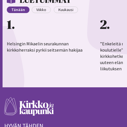
LUETUIMMAT
Tänään
Viikko
Kuukausi
1
2
Helsingin Mikaelin seurakunnan
”Enkeleitä ma
kirkkoherraksi pyrkii seitsemän hakijaa
koulutielle”–
kirkkohetkess
uuteen elämä
liikutuksen h
HYVÄN TÄHDEN.