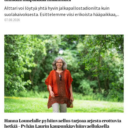
Alttari voi löytyä yhtä hyvin jalkapallostadionilta kuin
suolakaivoksesta. Esittelemme viisi erikoista hääpaikkaa,...
07.08.2026
Hanna Lounelalle pyhiinvaellus tarjoaa arjesta erottuvia
hetkiä – Pyhän Laurin kaupunkipyhiinvaelluksella