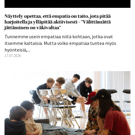
Näyttely opettaa, että empatia on taito, jota pitää
harjoitella ja ylläpitää aktiivisesti – ”Välittämättä
jättäminen on väkivaltaa”
Tunnemme usein empatiaa niitä kohtaan, jotka ovat
itsemme kaltaisia. Mutta voiko empatiaa tuntea myös
hyönteisiä,...
17.07.2026