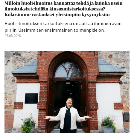
Milloin huoli-ilmoitus kannattaa tehdä ja kuinka usein
ilmoituksia tehdään kiusaamistarkoituksessa? –
Kokosimme vastaukset yleisimpiin kysymyksiin
Huoli-ilmoituksen tarkoituksena on auttaa ihminen avun
piiriin. Useimmiten ensimmäinen toimenpide on...
06.08.2026