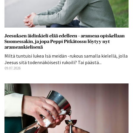
Jeesuksen äidinkieli elää edelleen – arameaa opiskellaan
Suomessakin, ja jopa Peppi Pitkätossu löytyy nyt
arameankielisenä
Miltä tuntuisi lukea Isä meidän -rukous samalla kielellä, jolla
Jeesus sitä todennäköisesti rukoili? Tai päästä...
09.07.2026