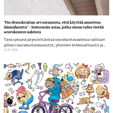
”On demokratian arvostamista, että käyttää annettua
äänioikeutta” – Seitsemän asiaa, jotka sinun tulee tietää
seurakuntavaaleista
Tänä syksynä järjestettävissä seurakuntavaaleissa valitaan
jälleen seurakuntaneuvostot, yhteinen kirkkovaltuusto ja...
27.07.2026