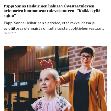
Pappi Sanna Heikurinen haluaa vahvistaa tulevien
avioparien luottamusta tulevaisuuteen – ”Kaikki kyllä
sujuu”
Pappi Sanna Heikurinen ajattelee, että rakkaudessa ja
avioliitossa olennaista on tulla toista puolitiehen vastaan....
06.08.2026