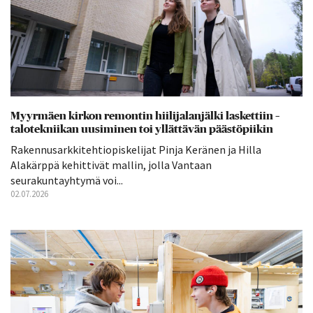
Myyrmäen kirkon remontin hiilijalanjälki laskettiin –
talotekniikan uusiminen toi yllättävän päästöpiikin
Rakennusarkkitehtiopiskelijat Pinja Keränen ja Hilla
Alakärppä kehittivät mallin, jolla Vantaan
seurakuntayhtymä voi...
02.07.2026