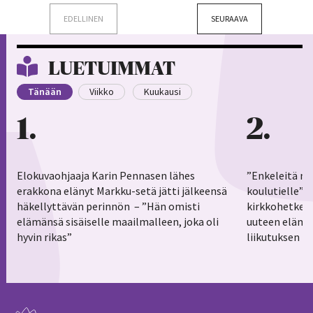
EDELLINEN
SEURAAVA
LUETUIMMAT
Tänään
Viikko
Kuukausi
1
2
Elokuvaohjaaja Karin Pennasen lähes
”Enkeleitä ma
erakkona elänyt Markku-setä jätti jälkeensä
koulutielle”–
häkellyttävän perinnön – ”Hän omisti
kirkkohetkess
elämänsä sisäiselle maailmalleen, joka oli
uuteen elämä
hyvin rikas”
liikutuksen h