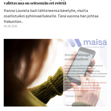
valittavana on seitsemän eri reittiä
Hanna Lounela luuli lähteneensä kävelylle, mutta
osallistuikin pyhiinvaellukselle. Tänä vuonna hän johtaa
Hakunilan...
06.08.2026