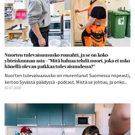
Nuorten tulevaisuususko romahti, ja se on koko
yhteiskunnan asia – ”Mitä haluaa tehdä nuori, joka ei usko
hänellä olevan paikkaa tulevaisuudessa?”
Nuorten tulevaisuususko on murentunut Suomessa nopeasti,
kertoo Syvässä päädyssä -podcast. Mistä se johtuu, ja onko...
02.07.2026