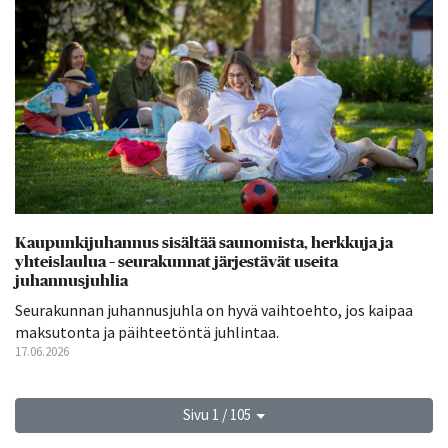
Kaupunkijuhannus sisältää saunomista, herkkuja ja
yhteislaulua – seurakunnat järjestävät useita
juhannusjuhlia
Seurakunnan juhannusjuhla on hyvä vaihtoehto, jos kaipaa
maksutonta ja päihteetöntä juhlintaa.
17.06.2026
Sivu 1 / 105