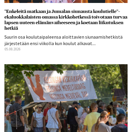
”Enkeleitä matkaan ja Jumalan siunausta koulutielle”–
ekaluokkalaisten omassa kirkkohetkessä toivotaan turvaa
lapsen uuteen elämänvaiheeseen ja koetaan liikutuksen
hetkiä
Suurin osa koulutaipaleensa aloittavien siunaamishetkistä
järjestetään ensi viikolla kun koulut alkavat....
05.08.2026