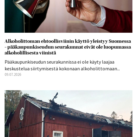
Alkoholittoman ehtoollisviinin käyttö yleistyy Suomessa
– pääkaupunkiseudun seurakunnat eivät ole luopumassa
alkoholillisesta viinistä
Pääkaupunkiseudun seurakunnissa ei ole käyty laajaa
keskustelua siirtymisestä kokonaan alkoholittomaan...
09.07.2026