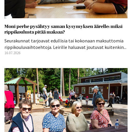
Moni perhe pysähtyy saman kysymyksen äärelle: miksi
rippikoulusta pitää maksaa?
Seurakunnat tarjoavat edullisia tai kokonaan maksuttomia
rippikouluvaihtoehtoja. Leirille haluavat joutuvat kuitenkin...
16.07.2026