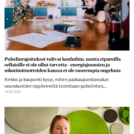
Puhelinrajoitukset tulivat kouluihin, mutta ripareilla
sellaisille ei ole ollut tarvetta – energiajuomien ja
nikotiinituotteiden kanssa ei ole suurempia ongelmia
Kirkko ja kaupunki kysyi, miten pääkaupunkiseudun
seurakuntien rippileireillä toimitaan puhelinten,...
24.06.2026