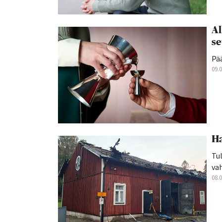
Al
se
Pä
09.
Ha
Tul
va
08.