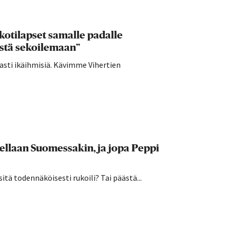
kotilapset samalle padalle
ästä sekoilemaan”
sti ikäihmisiä. Kävimme Vihertien
kellaan Suomessakin, ja jopa Peppi
sitä todennäköisesti rukoili? Tai päästä...