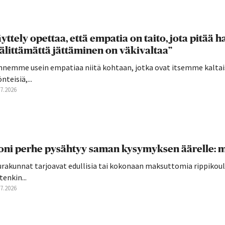
yttely opettaa, että empatia on taito, jota pitää har
älittämättä jättäminen on väkivaltaa”
nnemme usein empatiaa niitä kohtaan, jotka ovat itsemme kaltai
nteisiä,...
07.2026
ni perhe pysähtyy saman kysymyksen äärelle: mi
rakunnat tarjoavat edullisia tai kokonaan maksuttomia rippikoulu
tenkin...
07.2026