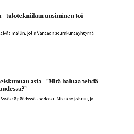
n – talotekniikan uusiminen toi
ttivät mallin, jolla Vantaan seurakuntayhtymä
eiskunnan asia – ”Mitä haluaa tehdä
suudessa?”
vässä päädyssä -podcast. Mistä se johtuu, ja