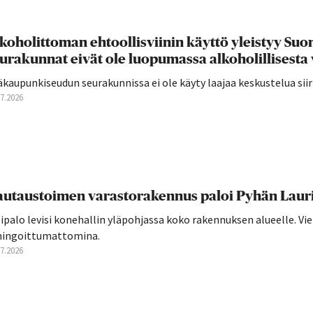
koholittoman ehtoollisviinin käyttö yleistyy S
urakunnat eivät ole luopumassa alkoholillisesta 
äkaupunkiseudun seurakunnissa ei ole käyty laajaa keskustelua si
07.2026
utaustoimen varastorakennus paloi Pyhän Laurin
ipalo levisi konehallin yläpohjassa koko rakennuksen alueelle. Vie
hingoittumattomina.
07.2026