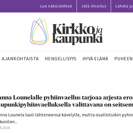
Lue näköislehteä
Jätä ilmoitus
Lähetä ju
AJANKOHTAISTA
HENGELLISYYS
HYVÄ ELÄMÄ
PUHEEN
nna Lounelalle pyhiinvaellus tarjoaa arjesta ero
upunkipyhiinvaelluksella valittavana on seitsemä
na Lounela luuli lähteneensä kävelylle, mutta osallistuikin pyhi
unilan...
08.2026