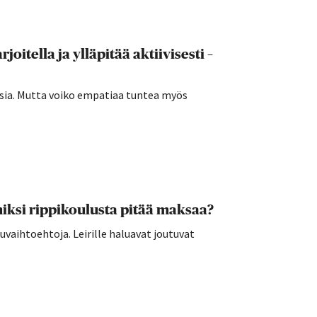
joitella ja ylläpitää aktiivisesti –
sia. Mutta voiko empatiaa tuntea myös
ksi rippikoulusta pitää maksaa?
vaihtoehtoja. Leirille haluavat joutuvat