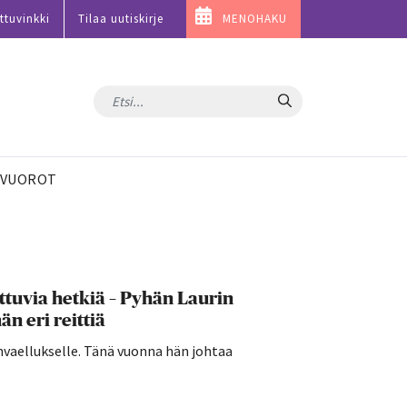
ttuvinkki
Tilaa uutiskirje
MENOHAKU
Hae
VUOROT
ttuvia hetkiä – Pyhän Laurin
n eri reittiä
invaellukselle. Tänä vuonna hän johtaa