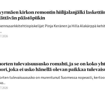
yrmäen kirkon remontin hiilijalanjälki laskettii
lättävän päästöpiikin
ennusarkkitehtiopiskelijat Pinja Keränen ja Hilla Alakärppä kehi
..
07.2026
orten tulevaisuususko romahti, ja se on koko yht
ori, joka ei usko hänellä olevan paikkaa tulevai
orten tulevaisuususko on murentunut Suomessa nopeasti, kertoo Sy
o...
07.2026