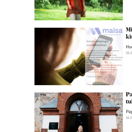
Mi
ki
Hu
06.
Pa
tu
Pap
06.