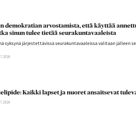
n demokratian arvostamista, että käyttää annettu
tka sinun tulee tietää seurakuntavaaleista
ä syksynä järjestettävissä seurakuntavaaleissa valitaan jälleen 
07.2026
elipide: Kaikki lapset ja nuoret ansaitsevat tul
07.2026