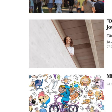
”O
jo
Tän
ja...
27.
Mi
24.