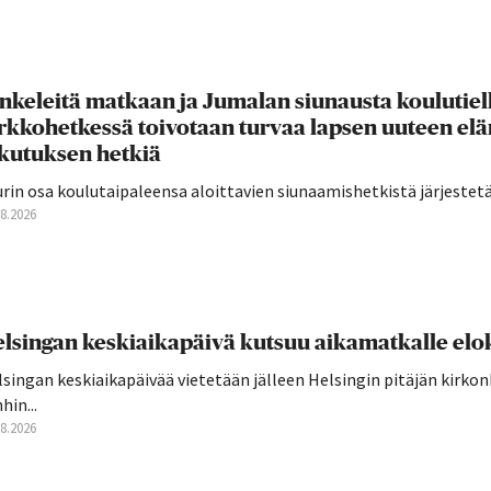
nkeleitä matkaan ja Jumalan siunausta koulutie
rkkohetkessä toivotaan turvaa lapsen uuteen el
ikutuksen hetkiä
rin osa koulutaipaleensa aloittavien siunaamishetkistä järjestetään
08.2026
lsingan keskiaikapäivä kutsuu aikamatkalle elo
singan keskiaikapäivää vietetään jälleen Helsingin pitäjän kirkon
hin...
08.2026