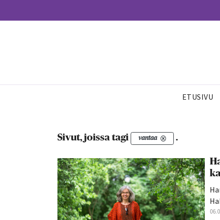
ETUSIVU
Sivut, joissa tagi
.
vantaa
Ha
ka
Han
Hak
06.