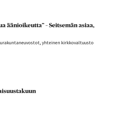
a äänioikeutta” – Seitsemän asiaa,
seurakuntaneuvostot, yhteinen kirkkovaltuusto
evaisuustakuun