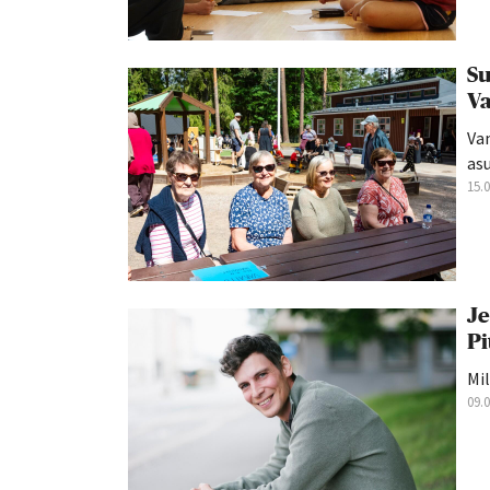
Su
Va
Va
asu
15.
Je
Pi
Mil
09.