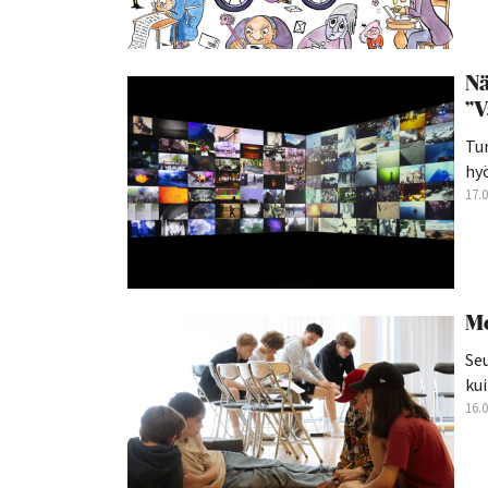
Nä
”V
Tu
hyö
17.
Mo
Seu
kui
16.