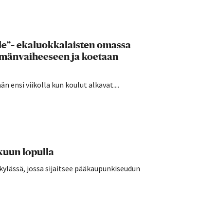
lle”– ekaluokkalaisten omassa
ämänvaiheeseen ja koetaan
 ensi viikolla kun koulut alkavat....
kuun lopulla
kylässä, jossa sijaitsee pääkaupunkiseudun