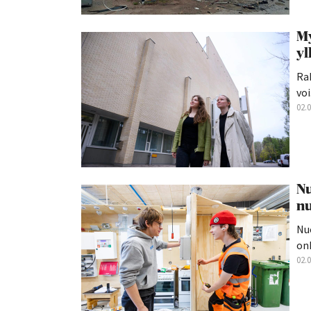
My
yl
Rak
voi.
02.
Nu
nu
Nu
onk
02.