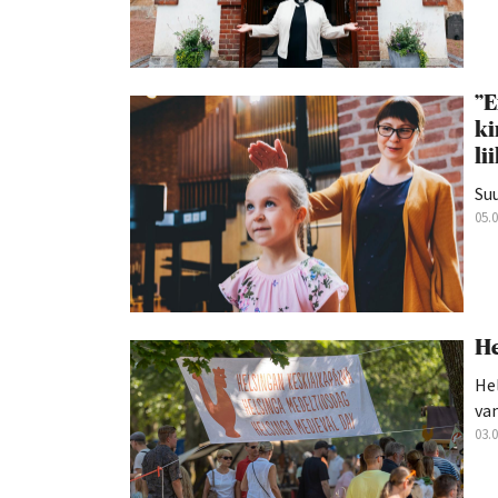
”E
ki
li
Suu
05.
He
Hel
van
03.