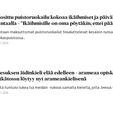
osittu puistoruokailu kokoaa ikäihmiset ja päivä
ntaalla – ”Ikäihmisille on oma pöytäkin, ettei pä
ntaan maksuttomat puistoruokailut houkuttelevat kesäisin runsaa
kaspuistossa...
07.2026
esuksen äidinkieli elää edelleen – arameaa opis
tkätossu löytyy nyt arameankielisenä
tä tuntuisi lukea Isä meidän -rukous samalla kielellä, jolla Jeesus 
07.2026