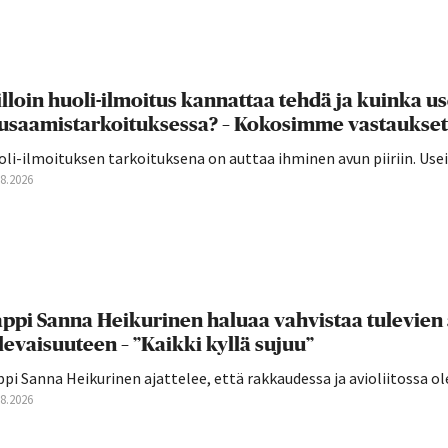
lloin huoli-ilmoitus kannattaa tehdä ja kuinka u
usaamistarkoituksessa? – Kokosimme vastaukset
oli-ilmoituksen tarkoituksena on auttaa ihminen avun piiriin. U
08.2026
ppi Sanna Heikurinen haluaa vahvistaa tulevien
levaisuuteen – ”Kaikki kyllä sujuu”
pi Sanna Heikurinen ajattelee, että rakkaudessa ja avioliitossa ole
08.2026