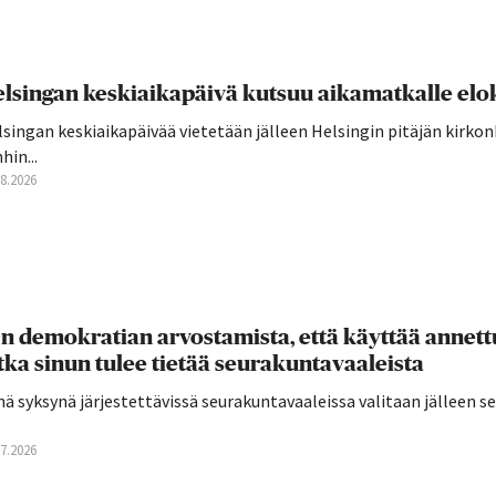
lsingan keskiaikapäivä kutsuu aikamatkalle elo
singan keskiaikapäivää vietetään jälleen Helsingin pitäjän kirkon
hin...
08.2026
n demokratian arvostamista, että käyttää annettu
tka sinun tulee tietää seurakuntavaaleista
ä syksynä järjestettävissä seurakuntavaaleissa valitaan jälleen 
07.2026