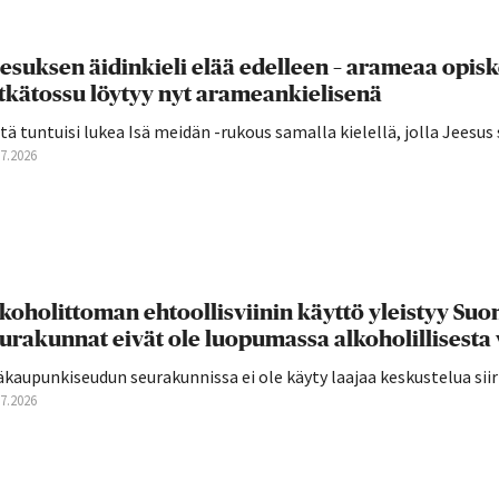
esuksen äidinkieli elää edelleen – arameaa opis
tkätossu löytyy nyt arameankielisenä
tä tuntuisi lukea Isä meidän -rukous samalla kielellä, jolla Jeesus 
07.2026
koholittoman ehtoollisviinin käyttö yleistyy S
urakunnat eivät ole luopumassa alkoholillisesta 
äkaupunkiseudun seurakunnissa ei ole käyty laajaa keskustelua si
07.2026