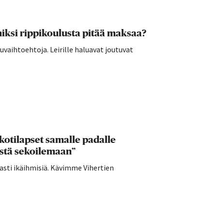
ksi rippikoulusta pitää maksaa?
vaihtoehtoja. Leirille haluavat joutuvat
kotilapset samalle padalle
ästä sekoilemaan”
sti ikäihmisiä. Kävimme Vihertien