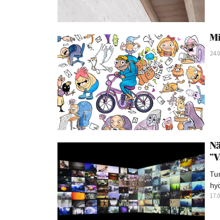
Mi
24.
Nä
”V
Tu
hyö
17.