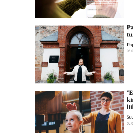
Pa
tu
Pap
06.
”E
ki
li
Suu
05.