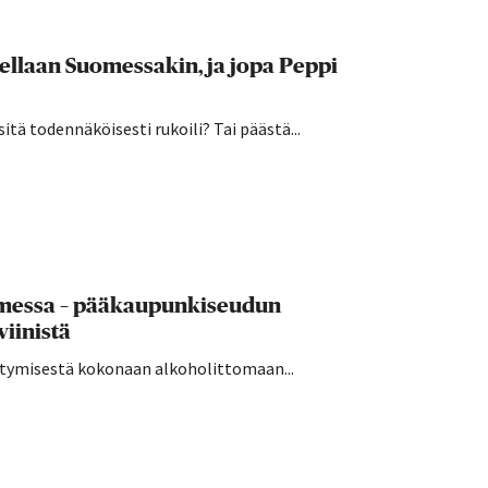
kellaan Suomessakin, ja jopa Peppi
sitä todennäköisesti rukoili? Tai päästä...
uomessa – pääkaupunkiseudun
viinistä
irtymisestä kokonaan alkoholittomaan...