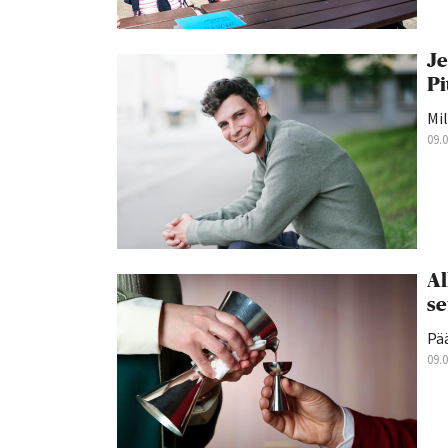
Je
Pi
Mil
09.
Al
se
Pä
09.