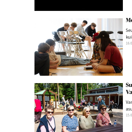
Mo
Seu
kui
16.
Su
Va
Va
asu
15.