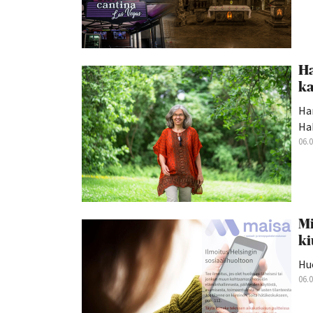
Ha
ka
Han
Hak
06.
Mi
ki
Hu
06.