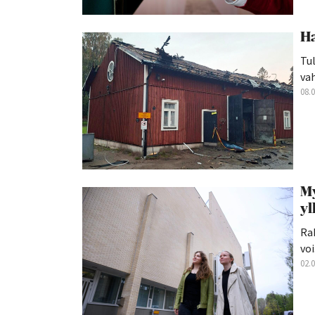
Ha
Tul
va
08.
My
yl
Rak
voi.
02.