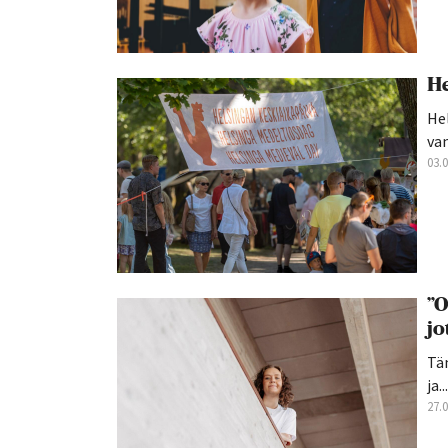
He
Hel
van
03.
”O
jo
Tän
ja...
27.