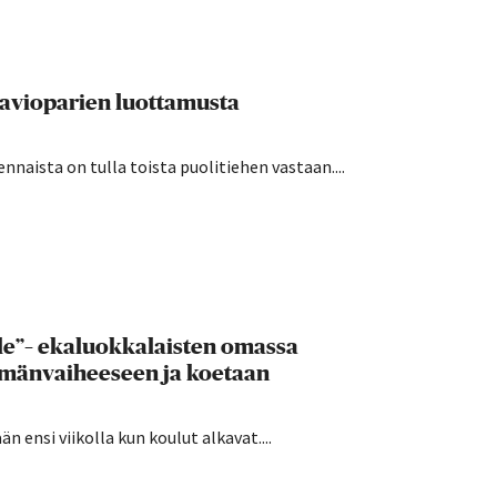
 avioparien luottamusta
nnaista on tulla toista puolitiehen vastaan....
lle”– ekaluokkalaisten omassa
ämänvaiheeseen ja koetaan
 ensi viikolla kun koulut alkavat....