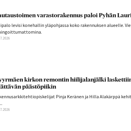
utaustoimen varastorakennus paloi Pyhän Laurin
ipalo levisi konehallin yläpohjassa koko rakennuksen alueelle. Vie
hingoittumattomina.
07.2026
yrmäen kirkon remontin hiilijalanjälki laskettii
lättävän päästöpiikin
ennusarkkitehtiopiskelijat Pinja Keränen ja Hilla Alakärppä kehi
..
07.2026