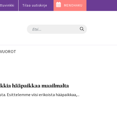
ttuvinkki
Tilaa uutiskirje
MENOHAKU
Hae
VUOROT
uniikkia hääpaikkaa maailmalta
sta. Esittelemme viisi erikoista hääpaikkaa,...