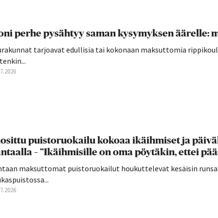
ni perhe pysähtyy saman kysymyksen äärelle: mi
rakunnat tarjoavat edullisia tai kokonaan maksuttomia rippikoulu
tenkin...
07.2026
osittu puistoruokailu kokoaa ikäihmiset ja päivä
ntaalla – ”Ikäihmisille on oma pöytäkin, ettei pä
ntaan maksuttomat puistoruokailut houkuttelevat kesäisin runsaa
kaspuistossa...
07.2026