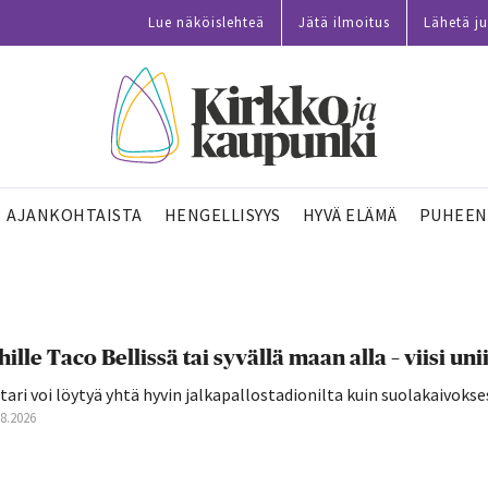
Lue näköislehteä
Jätä ilmoitus
Lähetä ju
AJANKOHTAISTA
HENGELLISYYS
HYVÄ ELÄMÄ
PUHEEN
hille Taco Bellissä tai syvällä maan alla – viisi 
tari voi löytyä yhtä hyvin jalkapallostadionilta kuin suolakaivokse
08.2026