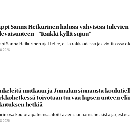
ppi Sanna Heikurinen haluaa vahvistaa tulevien
levaisuuteen – ”Kaikki kyllä sujuu”
pi Sanna Heikurinen ajattelee, että rakkaudessa ja avioliitossa ole
08.2026
nkeleitä matkaan ja Jumalan siunausta koulutie
rkkohetkessä toivotaan turvaa lapsen uuteen el
ikutuksen hetkiä
rin osa koulutaipaleensa aloittavien siunaamishetkistä järjestetään
08.2026