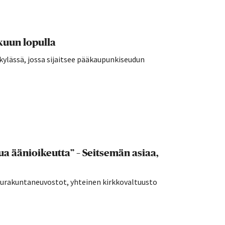
kuun lopulla
kylässä, jossa sijaitsee pääkaupunkiseudun
a äänioikeutta” – Seitsemän asiaa,
seurakuntaneuvostot, yhteinen kirkkovaltuusto