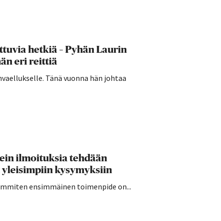
ttuvia hetkiä – Pyhän Laurin
n eri reittiä
invaellukselle. Tänä vuonna hän johtaa
sein ilmoituksia tehdään
 yleisimpiin kysymyksiin
seimmiten ensimmäinen toimenpide on...