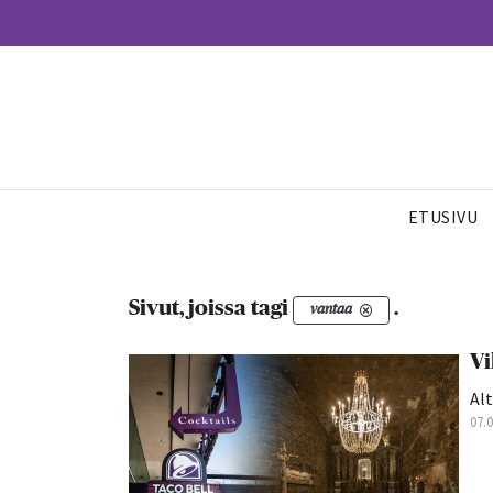
ETUSIVU
Sivut, joissa tagi
.
vantaa
Vi
Alt
07.