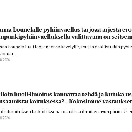
nna Lounelalle pyhiinvaellus tarjoaa arjesta ero
upunkipyhiinvaelluksella valittavana on seitsemä
na Lounela luuli lähteneensä kävelylle, mutta osallistuikin pyhi
unilan...
08.2026
lloin huoli-ilmoitus kannattaa tehdä ja kuinka u
usaamistarkoituksessa? – Kokosimme vastaukset
oli-ilmoituksen tarkoituksena on auttaa ihminen avun piiriin. U
08.2026