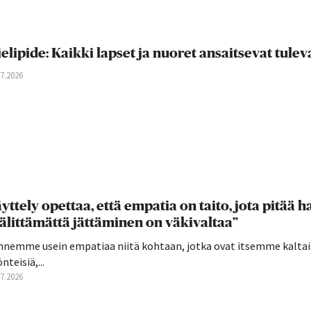
elipide: Kaikki lapset ja nuoret ansaitsevat tul
07.2026
yttely opettaa, että empatia on taito, jota pitää har
älittämättä jättäminen on väkivaltaa”
nnemme usein empatiaa niitä kohtaan, jotka ovat itsemme kaltai
nteisiä,...
07.2026