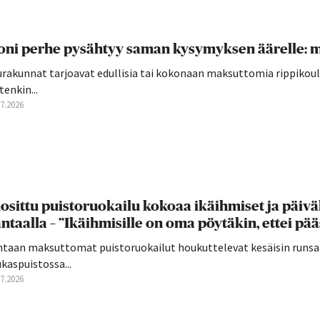
ni perhe pysähtyy saman kysymyksen äärelle: mi
rakunnat tarjoavat edullisia tai kokonaan maksuttomia rippikoulu
tenkin...
07.2026
osittu puistoruokailu kokoaa ikäihmiset ja päivä
ntaalla – ”Ikäihmisille on oma pöytäkin, ettei pä
ntaan maksuttomat puistoruokailut houkuttelevat kesäisin runsaa
kaspuistossa...
07.2026