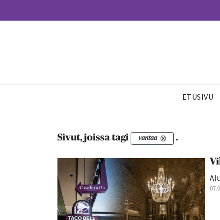
ETUSIVU
Sivut, joissa tagi
.
vantaa
Vi
Alt
07.