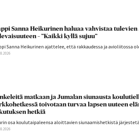
ppi Sanna Heikurinen haluaa vahvistaa tulevien
levaisuuteen – ”Kaikki kyllä sujuu”
pi Sanna Heikurinen ajattelee, että rakkaudessa ja avioliitossa ole
08.2026
nkeleitä matkaan ja Jumalan siunausta koulutie
rkkohetkessä toivotaan turvaa lapsen uuteen el
ikutuksen hetkiä
rin osa koulutaipaleensa aloittavien siunaamishetkistä järjestetään
08.2026