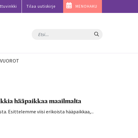
ttuvinkki
Tilaa uutiskirje
MENOHAKU
Hae
VUOROT
uniikkia hääpaikkaa maailmalta
sta. Esittelemme viisi erikoista hääpaikkaa,...