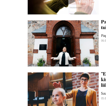
Pa
tu
Pap
06.
”E
ki
li
Suu
05.