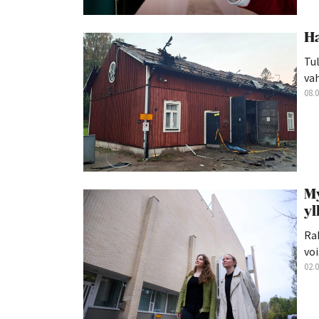
Ha
Tul
va
08.
My
yl
Rak
voi.
02.