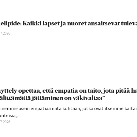
elipide: Kaikki lapset ja nuoret ansaitsevat tul
07.2026
yttely opettaa, että empatia on taito, jota pitää har
älittämättä jättäminen on väkivaltaa”
nnemme usein empatiaa niitä kohtaan, jotka ovat itsemme kaltai
nteisiä,...
07.2026