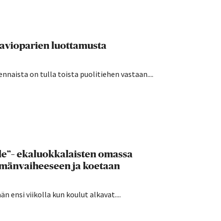
 avioparien luottamusta
nnaista on tulla toista puolitiehen vastaan....
lle”– ekaluokkalaisten omassa
ämänvaiheeseen ja koetaan
 ensi viikolla kun koulut alkavat....