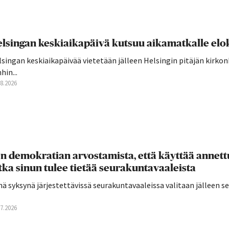
lsingan keskiaikapäivä kutsuu aikamatkalle elo
singan keskiaikapäivää vietetään jälleen Helsingin pitäjän kirkon
hin...
08.2026
n demokratian arvostamista, että käyttää annettu
tka sinun tulee tietää seurakuntavaaleista
ä syksynä järjestettävissä seurakuntavaaleissa valitaan jälleen 
07.2026