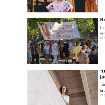
He
Hel
van
03.
”O
jo
Tän
ja...
27.