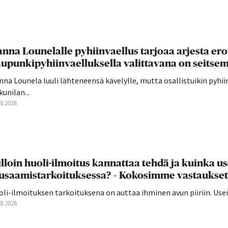
nna Lounelalle pyhiinvaellus tarjoaa arjesta ero
upunkipyhiinvaelluksella valittavana on seitsemä
na Lounela luuli lähteneensä kävelylle, mutta osallistuikin pyhi
unilan...
08.2026
lloin huoli-ilmoitus kannattaa tehdä ja kuinka u
usaamistarkoituksessa? – Kokosimme vastaukset
oli-ilmoituksen tarkoituksena on auttaa ihminen avun piiriin. U
08.2026