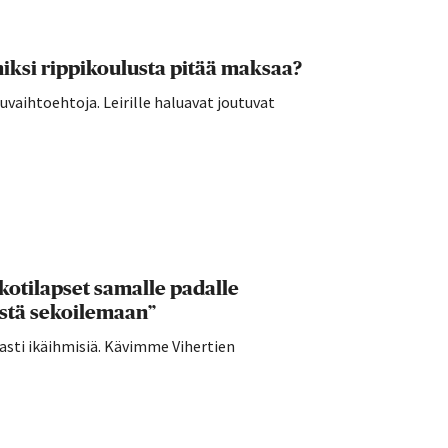
ksi rippikoulusta pitää maksaa?
vaihtoehtoja. Leirille haluavat joutuvat
kotilapset samalle padalle
ästä sekoilemaan”
sti ikäihmisiä. Kävimme Vihertien