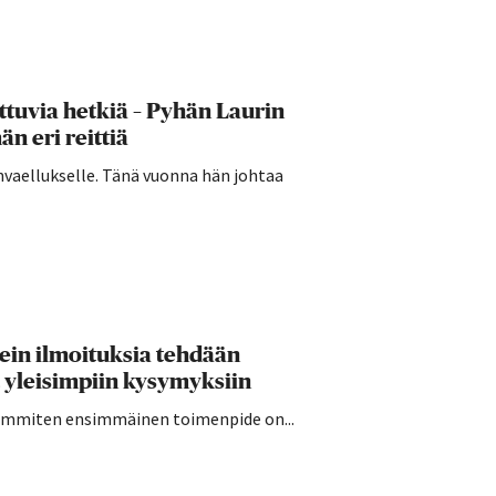
ttuvia hetkiä – Pyhän Laurin
n eri reittiä
invaellukselle. Tänä vuonna hän johtaa
sein ilmoituksia tehdään
 yleisimpiin kysymyksiin
seimmiten ensimmäinen toimenpide on...