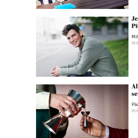
Je
Pi
Mil
09.
Al
se
Pä
09.