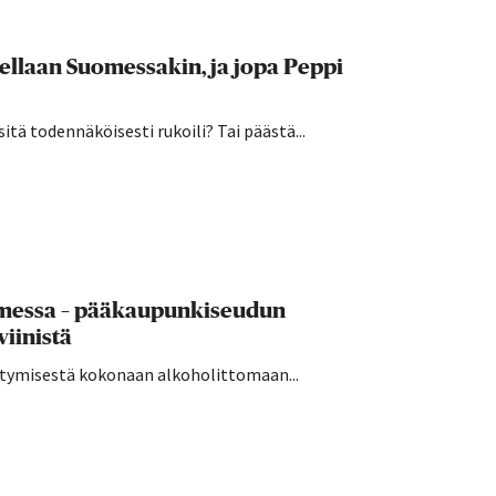
kellaan Suomessakin, ja jopa Peppi
sitä todennäköisesti rukoili? Tai päästä...
uomessa – pääkaupunkiseudun
viinistä
irtymisestä kokonaan alkoholittomaan...