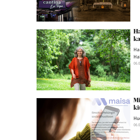
Ha
ka
Han
Hak
06.
Mi
ki
Hu
06.