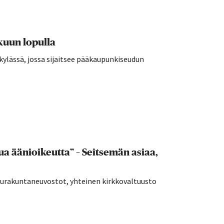
kuun lopulla
kylässä, jossa sijaitsee pääkaupunkiseudun
a äänioikeutta” – Seitsemän asiaa,
seurakuntaneuvostot, yhteinen kirkkovaltuusto