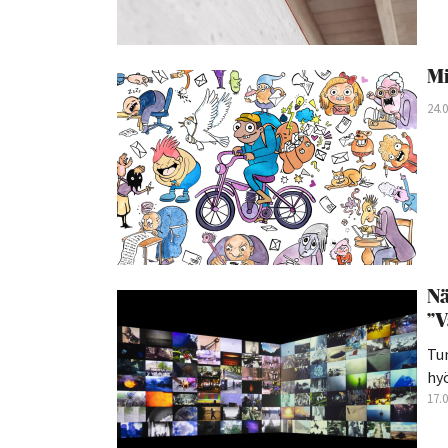
Mi
24.
Nä
”V
Tu
hyö
17.