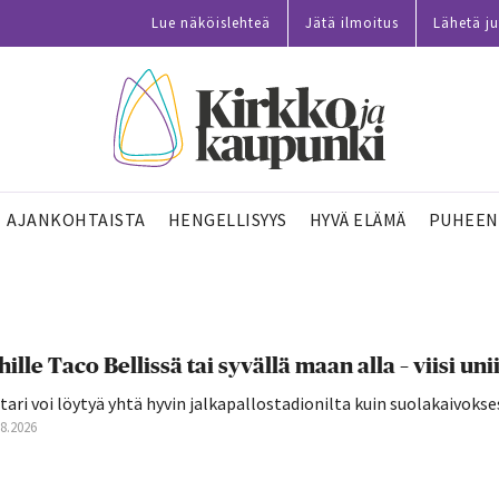
Lue näköislehteä
Jätä ilmoitus
Lähetä ju
AJANKOHTAISTA
HENGELLISYYS
HYVÄ ELÄMÄ
PUHEEN
hille Taco Bellissä tai syvällä maan alla – viisi 
tari voi löytyä yhtä hyvin jalkapallostadionilta kuin suolakaivokse
08.2026