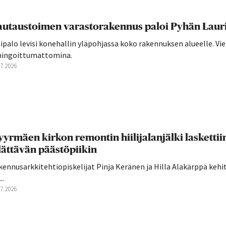
utaustoimen varastorakennus paloi Pyhän Laurin
ipalo levisi konehallin yläpohjassa koko rakennuksen alueelle. Vie
hingoittumattomina.
07.2026
yrmäen kirkon remontin hiilijalanjälki laskettii
lättävän päästöpiikin
ennusarkkitehtiopiskelijat Pinja Keränen ja Hilla Alakärppä kehi
..
07.2026