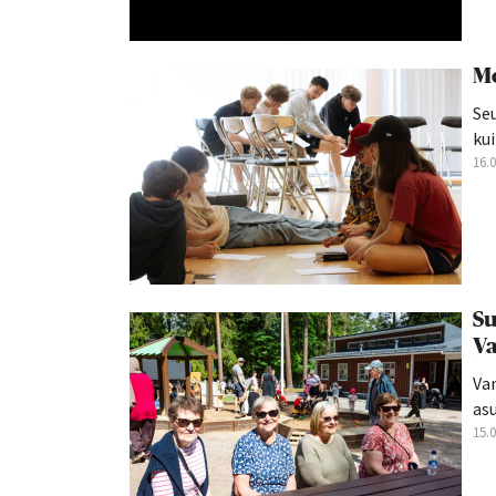
Mo
Seu
kui
16.
Su
Va
Va
asu
15.