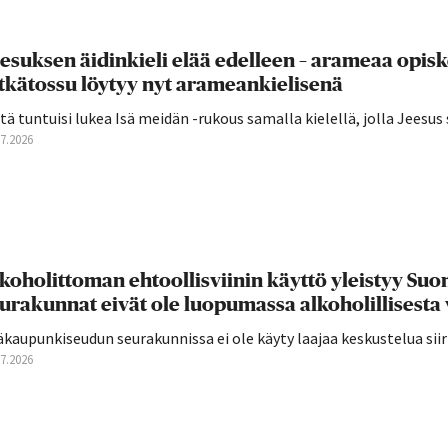
esuksen äidinkieli elää edelleen – arameaa opis
tkätossu löytyy nyt arameankielisenä
tä tuntuisi lukea Isä meidän -rukous samalla kielellä, jolla Jeesus 
07.2026
koholittoman ehtoollisviinin käyttö yleistyy S
urakunnat eivät ole luopumassa alkoholillisesta 
äkaupunkiseudun seurakunnissa ei ole käyty laajaa keskustelua si
07.2026