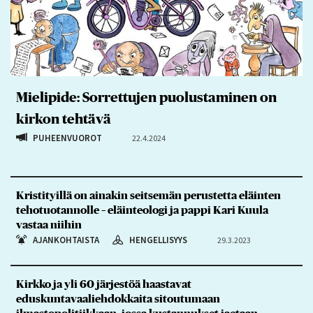
Mielipide: Sorrettujen puolustaminen on
kirkon tehtävä
PUHEENVUOROT
22.4.2024
Kristityillä on ainakin seitsemän perustetta eläinten
tehotuotannolle – eläinteologi ja pappi Kari Kuula
vastaa niihin
AJANKOHTAISTA
HENGELLISYYS
29.3.2023
Kirkko ja yli 60 järjestöä haastavat
eduskuntavaaliehdokkaita sitoutumaan