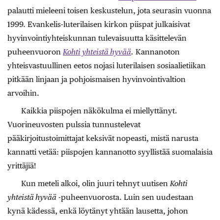
palautti mieleeni toisen keskustelun, jota seurasin vuonna
1999. Evankelis-luterilaisen kirkon piispat julkaisivat
hyvinvointiyhteiskunnan tulevaisuutta käsittelevän
puheenvuoron
Kohti yhteistä hyvää
.
Kannanoton
yhteisvastuullinen eetos nojasi luterilaisen sosiaalietiikan
pitkään linjaan ja pohjoismaisen hyvinvointivaltion
arvoihin.
Kaikkia piispojen näkökulma ei miellyttänyt.
Vuorineuvosten pulssia tunnustelevat
pääkirjoitustoimittajat keksivät nopeasti, mistä narusta
kannatti vetää: piispojen kannanotto syyllistää suomalaisia
yrittäjiä!
Kun meteli alkoi, olin juuri tehnyt uutisen
Kohti
yhteistä hyvää
-puheenvuorosta. Luin sen uudestaan
kynä kädessä, enkä löytänyt yhtään lausetta, johon