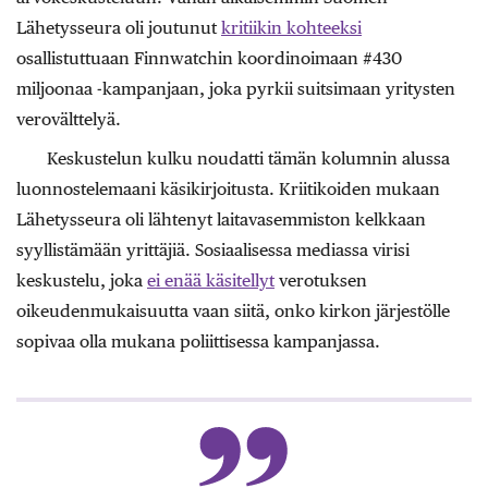
Lähetysseura oli joutunut
kritiikin kohteeksi
osallistuttuaan Finnwatchin koordinoimaan #430
miljoonaa -kampanjaan, joka pyrkii suitsimaan yritysten
verovälttelyä.
Keskustelun kulku noudatti tämän kolumnin alussa
luonnostelemaani käsikirjoitusta. Kriitikoiden mukaan
Lähetysseura oli lähtenyt laitavasemmiston kelkkaan
syyllistämään yrittäjiä. Sosiaalisessa mediassa virisi
keskustelu, joka
ei enää käsitellyt
verotuksen
oikeudenmukaisuutta vaan siitä, onko kirkon järjestölle
sopivaa olla mukana poliittisessa kampanjassa.