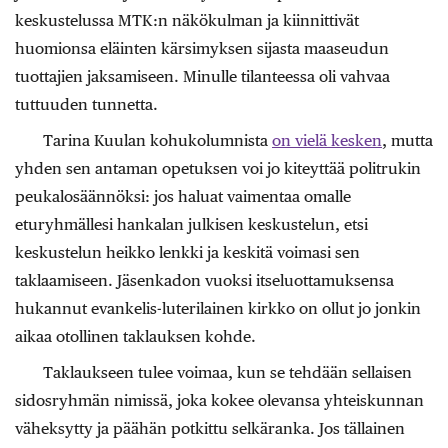
keskustelussa MTK:n näkökulman ja kiinnittivät
huomionsa eläinten kärsimyksen sijasta maaseudun
tuottajien jaksamiseen. Minulle tilanteessa oli vahvaa
tuttuuden tunnetta.
Tarina Kuulan kohukolumnista
on vielä kesken
, mutta
yhden sen antaman opetuksen voi jo kiteyttää politrukin
peukalosäännöksi: jos haluat vaimentaa omalle
eturyhmällesi hankalan julkisen keskustelun, etsi
keskustelun heikko lenkki ja keskitä voimasi sen
taklaamiseen. Jäsenkadon vuoksi itseluottamuksensa
hukannut evankelis-luterilainen kirkko on ollut jo jonkin
aikaa otollinen taklauksen kohde.
Taklaukseen tulee voimaa, kun se tehdään sellaisen
sidosryhmän nimissä, joka kokee olevansa yhteiskunnan
väheksytty ja päähän potkittu selkäranka. Jos tällainen