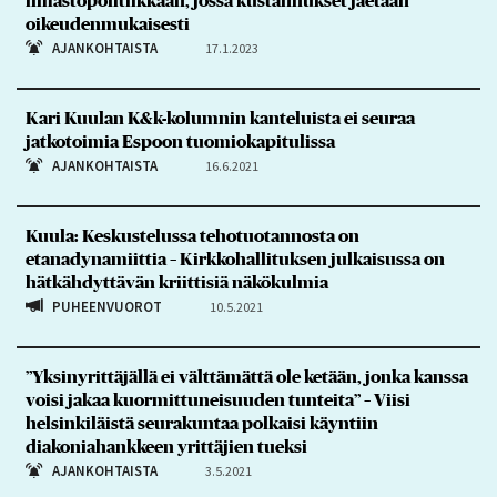
ilmastopolitiikkaan, jossa kustannukset jaetaan
oikeudenmukaisesti
AJANKOHTAISTA
17.1.2023
Kari Kuulan K&k-kolumnin kanteluista ei seuraa
jatkotoimia Espoon tuomiokapitulissa
AJANKOHTAISTA
16.6.2021
Kuula: Keskustelussa tehotuotannosta on
etanadynamiittia – Kirkkohallituksen julkaisussa on
hätkähdyttävän kriittisiä näkökulmia
PUHEENVUOROT
10.5.2021
”Yksinyrittäjällä ei välttämättä ole ketään, jonka kanssa
voisi jakaa kuormittuneisuuden tunteita” – Viisi
helsinkiläistä seurakuntaa polkaisi käyntiin
diakoniahankkeen yrittäjien tueksi
AJANKOHTAISTA
3.5.2021