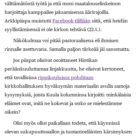
välttämätöntä työtä ja että moni maatalouselinkeinon
harjoittaja kamppailee jaksamisensa äärirajoilla.
Arkkipiispa muistutti
Facebook-tilillään
siitä, että heidän
syyllistämisensä ei ole kirkon tehtävä (22.1.).
Näkökulmaa voi pitää pastoraalisena eli ihmisen
rinnalle asettuvana. Samalla paljon tärkeää jäi sanomatta.
Jos piispat olisivat osoittaneet Hintikan
peräänkuuluttamaa linjakkuutta, he olisivat kertoneet,
että tavallisissa
rippikouluissa pohditaan
kirkkohallituksen hyväksymän materiaalin avulla samoja
kysymyksiä, joista Kuula kolumninsa kirjoitti: minkälaisia
eläimet ovat, mitä ne kokevat ja onko se mielestämme
oikein?
Olisi myös ollut paikallaan todeta, että käynnissä
olevan sukupuuttoaallon ja tuotantoeläinten kärsimyksen