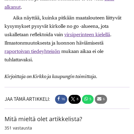
alkanut
.
Aika näyttää, kuinka pitkään maatalouteen liittyvät
kysymykset pysyvät kirkolle no go -alueena, jota
uskalletaan reflektoida vain
virsiperinteen kielellä
.
Ilmastonmuutoksesta ja luonnon häviämisestä
raportoivan tiedeyhteisön
mukaan aikaa ei ole
tuhlattavaksi.
Kirjoittaja on Kirkko ja kaupungin toimittaja.
JAA TÄMÄ ARTIKKELI:
16
8
5
6
Mitä mieltä olet artikkelista?
351
vastausta