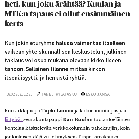
heti, kun joku ärähtää? Kuulan ja
MTK:n tapaus ei ollut ensimmäinen
kerta
Kun jokin eturyhmä haluaa vaimentaa itselleen
vaikean yhteiskunnallisen keskustelun, julkinen
taklaus voi osua mukana olevaan kirkolliseen
tahoon. Sellainen tilanne mittaa kirkon
itsenäisyyttä ja henkistä ryhtiä.
18.02.2021 12:25
TANELI KYLÄTASKU
ESKO JÄMSÄ
Kun arkkipiispa
Tapio Luoma
ja kolme muuta piispaa
liittyivät
seurakuntapappi
Kari Kuulan
tuotantoeläinten
kohtelua käsittelevän verkkokolumnin paheksujiin, koin
jonkinlaisen déjà vu -elämyksen. Piispat omaksuivat