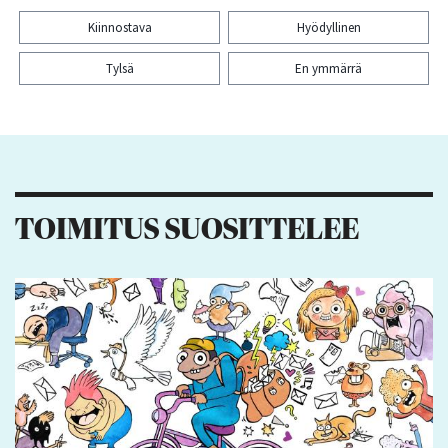
Kiinnostava
Hyödyllinen
Tylsä
En ymmärrä
Kiitos palautteesta! Jaa artikkeli:
16
8
5
6
TOIMITUS SUOSITTELEE