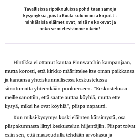
Tavallisissa rippikouluissa pohditaan samoja
kysymyksiä, joista Kuula kolumninsa kirjoitti:
minkälaisia eläimet ovat, mitä ne kokevat ja
onko se mielestämme oikein?
Hintikka ei ottanut kantaa Finnwatchin kampanjaan,
mutta korosti, että kirkko määrittelee itse oman paikkansa
ja kantansa yhteiskunnallisessa keskustelussa
sitoutumatta yhteenkään puolueeseen. ”Keskustelussa
meille sanottiin, että saatte auttaa köyhiä, mutta ette
kysyä, miksi he ovat köyhiä”, piispa napautti.
Kun miksi-kysymys koski eläinten kärsimystä, osa
piispakunnasta liittyi keskustelun hiljentäjiin. Piispat toivat
esiin sen, että maaseudulla tehdään arvokasta ja