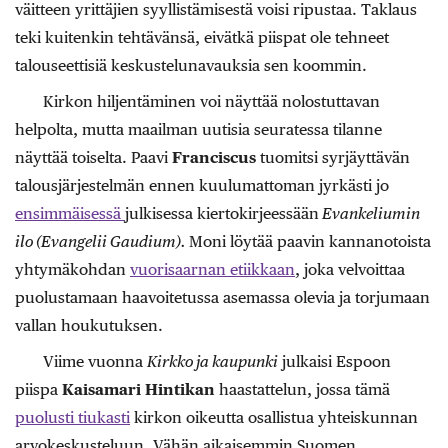
väitteen yrittäjien syyllistämisestä voisi ripustaa. Taklaus
teki kuitenkin tehtävänsä, eivätkä piispat ole tehneet
talouseettisiä keskustelunavauksia sen koommin.
Kirkon hiljentäminen voi näyttää nolostuttavan
helpolta, mutta maailman uutisia seuratessa tilanne
näyttää toiselta. Paavi
Franciscus
tuomitsi syrjäyttävän
talousjärjestelmän ennen kuulumattoman jyrkästi jo
ensimmäisessä
julkisessa kiertokirjeessään
Evankeliumin
ilo (Evangelii Gaudium).
Moni löytää paavin kannanotoista
yhtymäkohdan
vuorisaarnan etiikkaan
, joka velvoittaa
puolustamaan haavoitetussa asemassa olevia ja torjumaan
vallan houkutuksen.
Viime vuonna
Kirkko ja kaupunki
julkaisi Espoon
piispa
Kaisamari Hintikan
haastattelun, jossa tämä
puolusti tiukasti
kirkon oikeutta osallistua yhteiskunnan
arvokeskusteluun. Vähän aikaisemmin Suomen