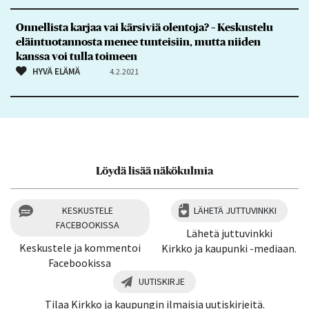
Onnellista karjaa vai kärsiviä olentoja? – Keskustelu
eläintuotannosta menee tunteisiin, mutta niiden
kanssa voi tulla toimeen
HYVÄ ELÄMÄ
4.2.2021
Löydä lisää näkökulmia
KESKUSTELE
LÄHETÄ JUTTUVINKKI
FACEBOOKISSA
Lähetä juttuvinkki
Keskustele ja kommentoi
Kirkko ja kaupunki -mediaan.
Facebookissa
UUTISKIRJE
Tilaa Kirkko ja kaupungin ilmaisia uutiskirjeitä.