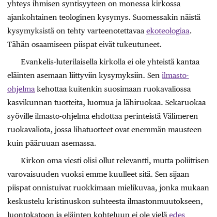
yhteys ihmisen syntisyyteen on monessa kirkossa
ajankohtainen teologinen kysymys. Suomessakin näistä
kysymyksistä on tehty varteenotettavaa
ekoteologiaa
.
Tähän osaamiseen piispat eivät tukeutuneet.
Evankelis-luterilaisella kirkolla ei ole yhteistä kantaa
eläinten asemaan liittyviin kysymyksiin. Sen
ilmasto-
ohjelma
kehottaa kuitenkin suosimaan ruokavaliossa
kasvikunnan tuotteita, luomua ja lähiruokaa. Sekaruokaa
syöville ilmasto-ohjelma ehdottaa perinteistä Välimeren
ruokavaliota, jossa lihatuotteet ovat enemmän mausteen
kuin pääruuan asemassa.
Kirkon oma viesti olisi ollut relevantti, mutta poliittisen
varovaisuuden vuoksi emme kuulleet sitä. Sen sijaan
piispat onnistuivat ruokkimaan mielikuvaa, jonka mukaan
keskustelu kristinuskon suhteesta ilmastonmuutokseen,
luontokatoon ja eläinten kohteluun ei ole vielä
edes