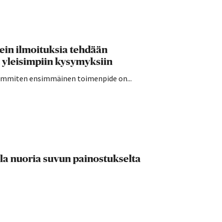
sein ilmoituksia tehdään
 yleisimpiin kysymyksiin
seimmiten ensimmäinen toimenpide on...
lla nuoria suvun painostukselta