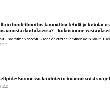
lloin huoli-ilmoitus kannattaa tehdä ja kuinka u
usaamistarkoituksessa? – Kokosimme vastaukset
oli-ilmoituksen tarkoituksena on auttaa ihminen avun piiriin. U
08.2026
elipide: Suomessa koulutettu imaami voisi suoje
08.2026