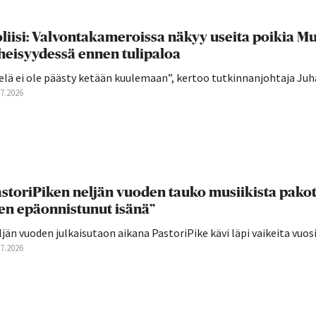
liisi: Valvontakameroissa näkyy useita poikia 
heisyydessä ennen tulipaloa
elä ei ole päästy ketään kuulemaan”, kertoo tutkinnanjohtaja Juha
07.2026
storiPiken neljän vuoden tauko musiikista pakott
en epäonnistunut isänä”
jän vuoden julkaisutaon aikana PastoriPike kävi läpi vaikeita vuosia,
07.2026