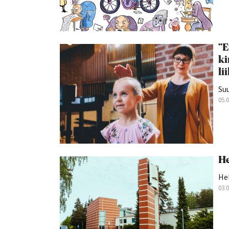
”E
ki
li
Suu
05.
He
Hel
03.