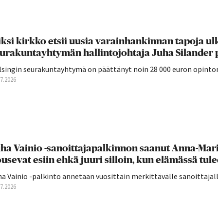
ksi kirkko etsii uusia varainhankinnan tapoja ul
urakuntayhtymän hallintojohtaja Juha Silander 
lsingin seurakuntayhtymä on päättänyt noin 28 000 euron opintom
07.2026
ha Vainio -sanoittajapalkinnon saanut Anna-Mari 
usevat esiin ehkä juuri silloin, kun elämässä tulee
a Vainio -palkinto annetaan vuosittain merkittävälle sanoittajall
07.2026