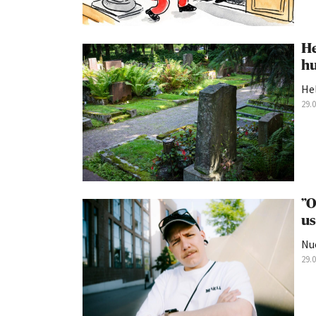
He
hu
Hel
29.
”O
us
Nu
29.