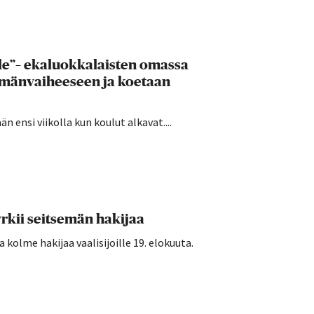
lle”– ekaluokkalaisten omassa
ämänvaiheeseen ja koetaan
 ensi viikolla kun koulut alkavat....
rkii seitsemän hakijaa
kolme hakijaa vaalisijoille 19. elokuuta.