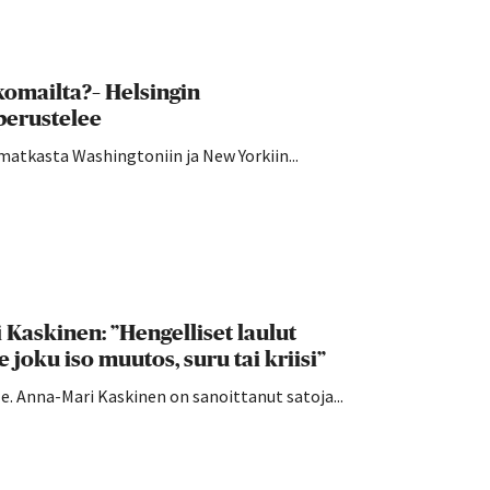
komailta?– Helsingin
perustelee
atkasta Washingtoniin ja New Yorkiin...
Kaskinen: ”Hengelliset laulut
 joku iso muutos, suru tai kriisi”
e. Anna-Mari Kaskinen on sanoittanut satoja...