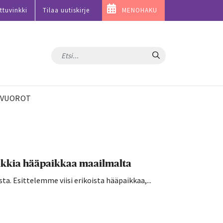
ttuvinkki
Tilaa uutiskirje
MENOHAKU
Hae
VUOROT
uniikkia hääpaikkaa maailmalta
sta. Esittelemme viisi erikoista hääpaikkaa,...