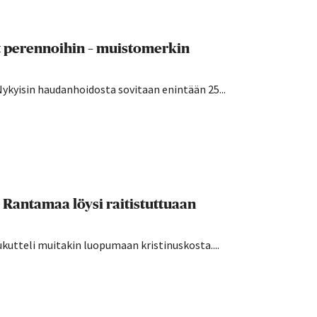
t perennoihin – muistomerkin
Nykyisin haudanhoidosta sovitaan enintään 25...
i Rantamaa löysi raitistuttuaan
kutteli muitakin luopumaan kristinuskosta....