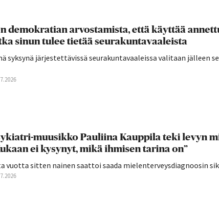
n demokratian arvostamista, että käyttää annettu
tka sinun tulee tietää seurakuntavaaleista
ä syksynä järjestettävissä seurakuntavaaleissa valitaan jälleen 
07.2026
ykiatri-muusikko Pauliina Kauppila teki levyn mie
ukaan ei kysynyt, mikä ihmisen tarina on”
a vuotta sitten nainen saattoi saada mielenterveysdiagnoosin siksi,
07.2026