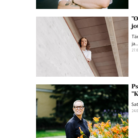
”O
jo
Tän
ja...
27.
Ps
”K
Sat
24.