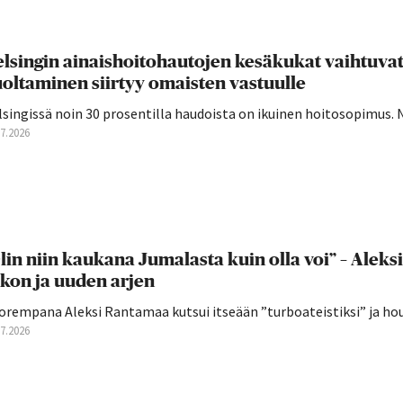
lsingin ainaishoitohautojen kesäkukat vaihtuva
oltaminen siirtyy omaisten vastuulle
singissä noin 30 prosentilla haudoista on ikuinen hoitosopimus. 
07.2026
lin niin kaukana Jumalasta kuin olla voi” – Aleks
kon ja uuden arjen
orempana Aleksi Rantamaa kutsui itseään ”turboateistiksi” ja hou
07.2026