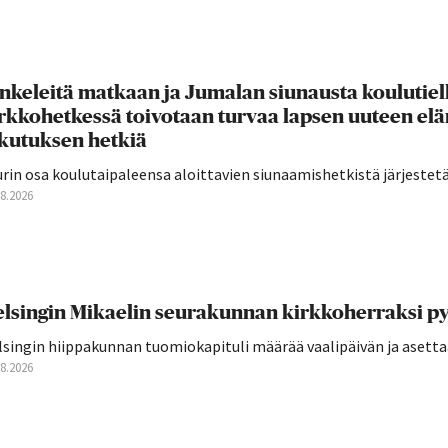
nkeleitä matkaan ja Jumalan siunausta koulutie
rkkohetkessä toivotaan turvaa lapsen uuteen el
ikutuksen hetkiä
rin osa koulutaipaleensa aloittavien siunaamishetkistä järjestetään
08.2026
lsingin Mikaelin seurakunnan kirkkoherraksi py
singin hiippakunnan tuomiokapituli määrää vaalipäivän ja asettaa 
08.2026