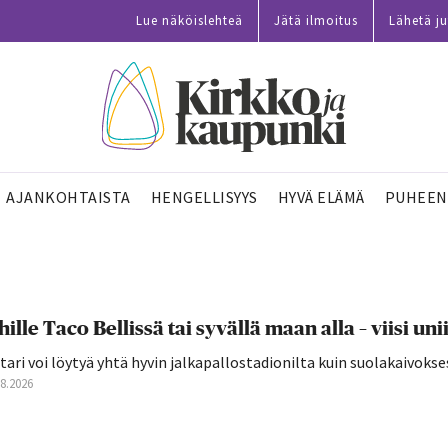
Lue näköislehteä
Jätä ilmoitus
Lähetä ju
AJANKOHTAISTA
HENGELLISYYS
HYVÄ ELÄMÄ
PUHEEN
hille Taco Bellissä tai syvällä maan alla – viisi 
tari voi löytyä yhtä hyvin jalkapallostadionilta kuin suolakaivokse
08.2026