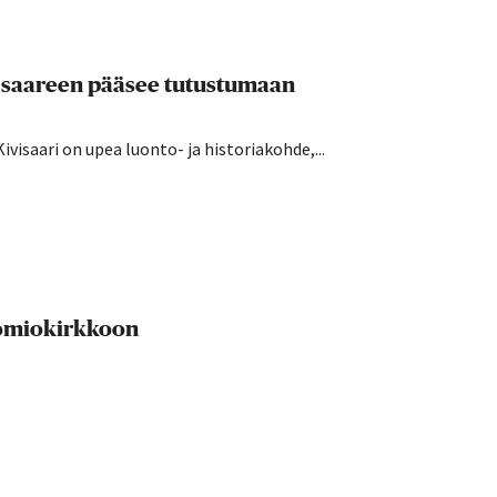
 – saareen pääsee tutustumaan
ivisaari on upea luonto- ja historiakohde,...
uomiokirkkoon