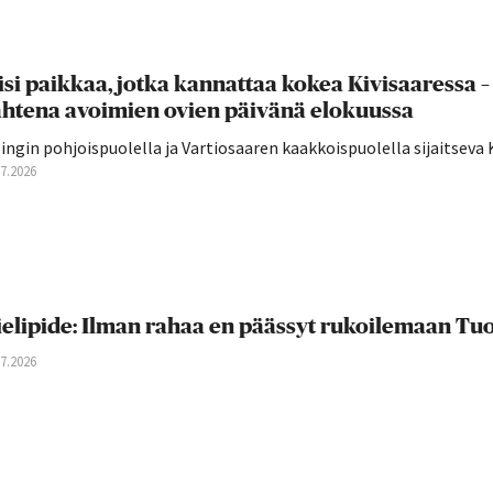
isi paikkaa, jotka kannattaa kokea Kivisaaressa
htena avoimien ovien päivänä elokuussa
lingin pohjoispuolella ja Vartiosaaren kaakkoispuolella sijaitseva K
07.2026
elipide: Ilman rahaa en päässyt rukoilemaan T
07.2026