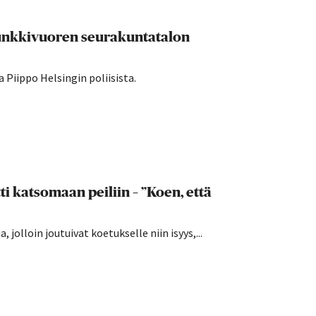
Munkkivuoren seurakuntatalon
 Piippo Helsingin poliisista.
i katsomaan peiliin – ”Koen, että
 jolloin joutuivat koetukselle niin isyys,...