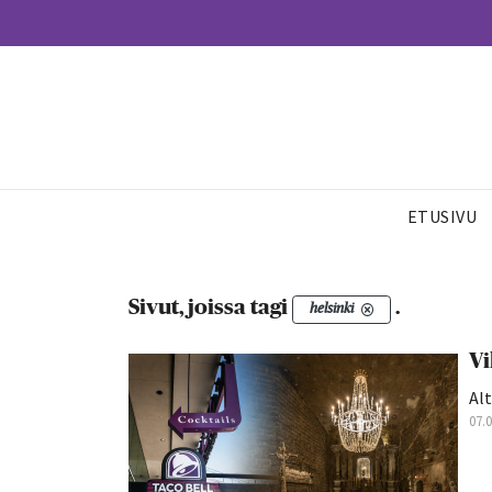
ETUSIVU
Sivut, joissa tagi
.
helsinki
Vi
Alt
07.