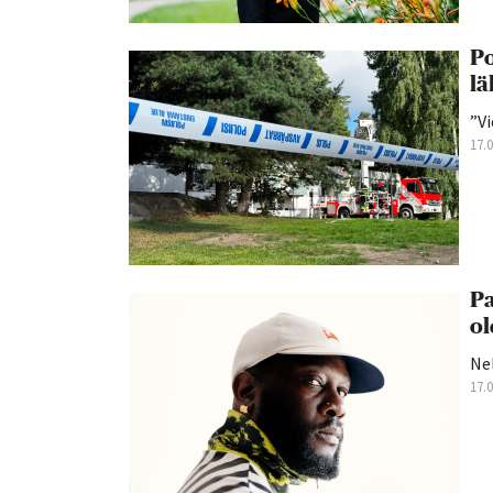
Po
lä
”Vi
17.
Pa
ol
Nel
17.