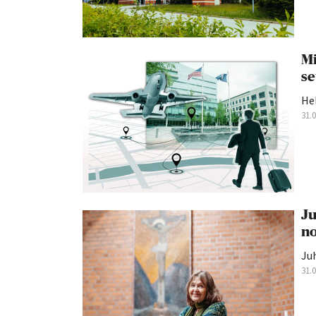
Mi
se
He
31.
Ju
no
Juh
31.