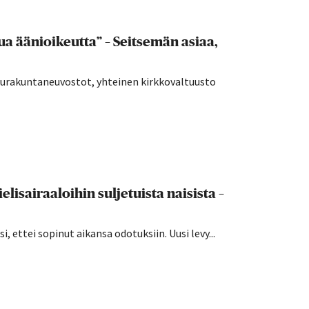
a äänioikeutta” – Seitsemän asiaa,
seurakuntaneuvostot, yhteinen kirkkovaltuusto
lisairaaloihin suljetuista naisista –
 ettei sopinut aikansa odotuksiin. Uusi levy...