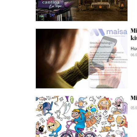
Mi
ki
Hu
06.
Mi
05.