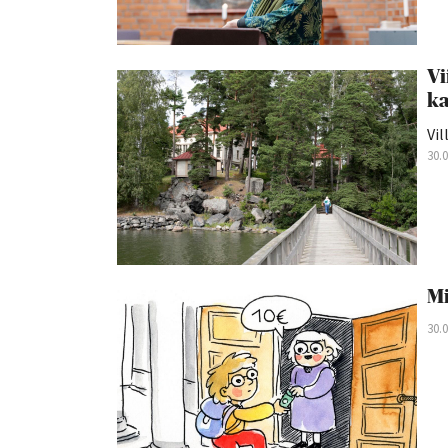
Vi
ka
Vil
30.
Mi
30.