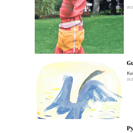
08.
Gu
Kun
08.
Py