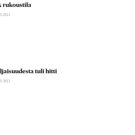
x rukoustila
05.2013
ljaisuudesta tuli hitti
05.2013