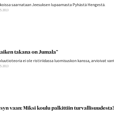
rkoissa saarnataan Jeesuksen lupaamasta Pyhästä Hengestä.
05.2013
aiken takana on Jumala”
luutioteoria ei ole ristiriidassa luomisuskon kanssa, arvioivat van
05.2013
syn vaan: Miksi koulu palkittiin turvallisuudesta