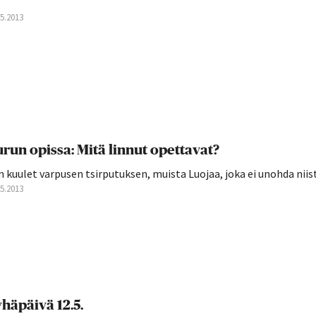
05.2013
run opissa: Mitä linnut opettavat?
 kuulet varpusen tsirputuksen, muista Luojaa, joka ei unohda niis
05.2013
häpäivä 12.5.