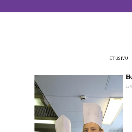
ETUSIVU
He
12.