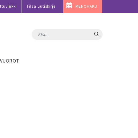
ttuvinkki
Tilaa uutiskirje
MENOHAKU
Hae
VUOROT