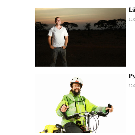
Lä
12.
Py
12.