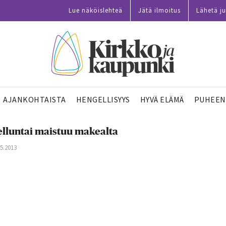
Lue näköislehteä
Jätä ilmoitus
Lähetä ju
AJANKOHTAISTA
HENGELLISYYS
HYVÄ ELÄMÄ
PUHEEN
lluntai maistuu makealta
05.2013