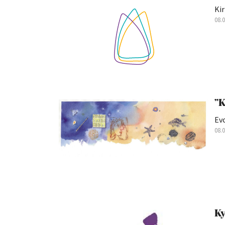
Ki
08.
”K
Evo
08.
Ky