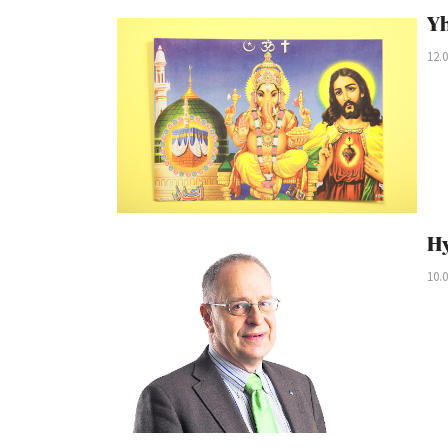
Yh
12.
Hy
10.