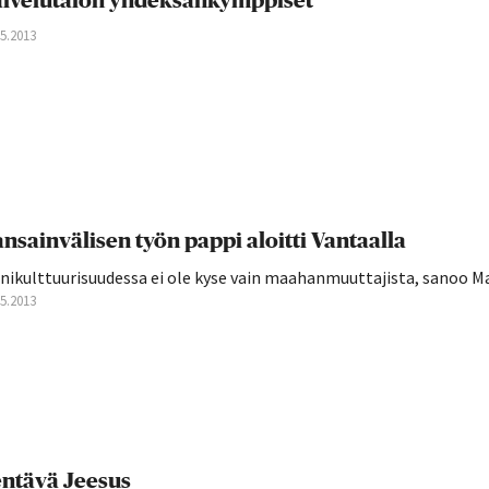
lvelutalon yhdeksänkymppiset
05.2013
nsainvälisen työn pappi aloitti Vantaalla
nikulttuurisuudessa ei ole kyse vain maahanmuuttajista, sanoo M
05.2013
ntävä Jeesus