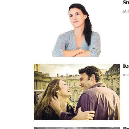
St
08.
Ka
08.