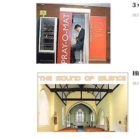
3 
08.
Hi
08.