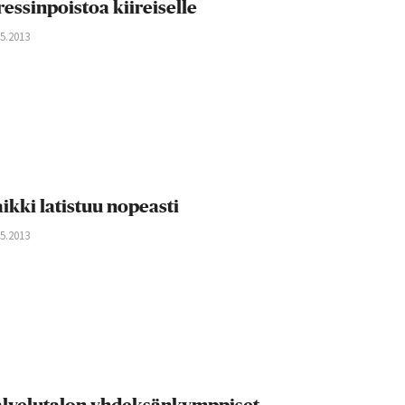
ressinpoistoa kiireiselle
05.2013
ikki latistuu nopeasti
05.2013