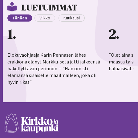
LUETUIMMAT
Tänään
Viikko
Kuukausi
1
2
Elokuvaohjaaja Karin Pennasen lähes
”Olet aina sy
erakkona elänyt Markku-setä jätti jälkeensä
maasta taivaa
häkellyttävän perinnön – ”Hän omisti
haluaisivat s
elämänsä sisäiselle maailmalleen, joka oli
hyvin rikas”