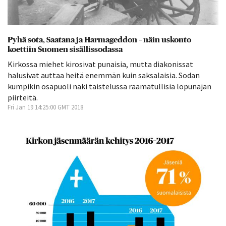
Pyhä sota, Saatana ja Harmageddon – näin uskonto
koettiin Suomen sisällissodassa
Kirkossa miehet kirosivat punaisia, mutta diakonissat
halusivat auttaa heitä enemmän kuin saksalaisia. Sodan
kumpikin osapuoli näki taistelussa raamatullisia lopunajan
piirteitä.
Fri Jan 19 14:25:00 GMT 2018