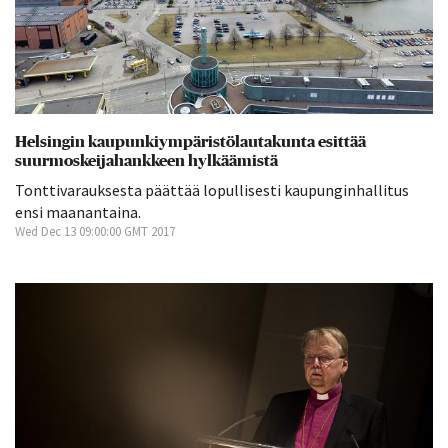
Helsingin kaupunkiympäristölautakunta esittää
suurmoskeijahankkeen hylkäämistä
Tonttivarauksesta päättää lopullisesti kaupunginhallitus
ensi maanantaina.
Wed Dec 13 09:00:00 GMT 2017