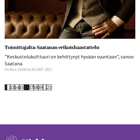
Toimittajalta: Saatanan erikoishaastattelu
”Keskustelukulttuuri on kehittynyt hyvään suuntaan”, sanoo
Saatana.
Fri Nov 24 08:15:00 GMT 2017
1
..
13
14
15
16
17
18
19
..
23