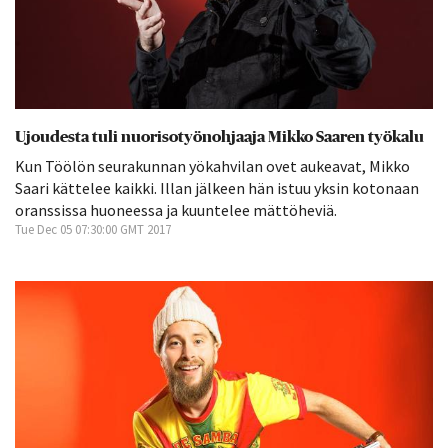
Ujoudesta tuli nuorisotyönohjaaja Mikko Saaren työkalu
Kun Töölön seurakunnan yökahvilan ovet aukeavat, Mikko
Saari kättelee kaikki. Illan jälkeen hän istuu yksin kotonaan
oranssissa huoneessa ja kuuntelee mättöheviä.
Tue Dec 05 07:30:00 GMT 2017