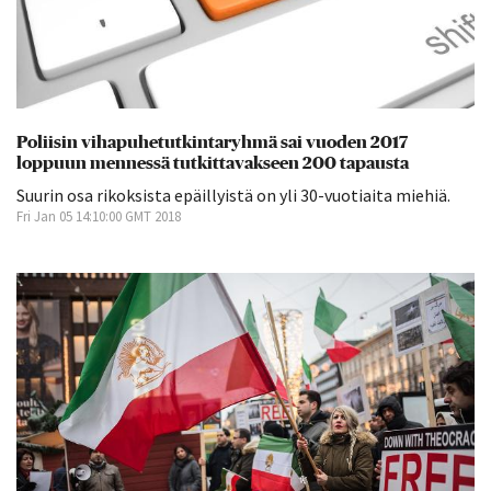
Poliisin vihapuhetutkintaryhmä sai vuoden 2017
loppuun mennessä tutkittavakseen 200 tapausta
Suurin osa rikoksista epäillyistä on yli 30-vuotiaita miehiä.
Fri Jan 05 14:10:00 GMT 2018