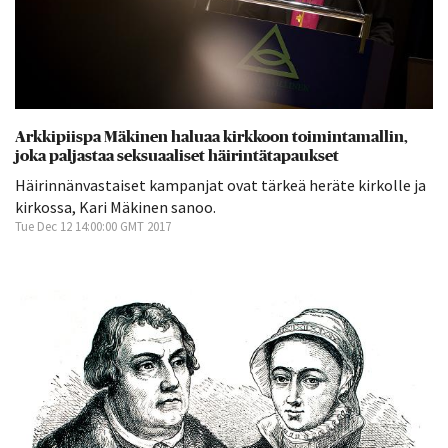
Arkkipiispa Mäkinen haluaa kirkkoon toimintamallin,
joka paljastaa seksuaaliset häirintätapaukset
Häirinnänvastaiset kampanjat ovat tärkeä heräte kirkolle ja
kirkossa, Kari Mäkinen sanoo.
Tue Dec 12 14:00:00 GMT 2017