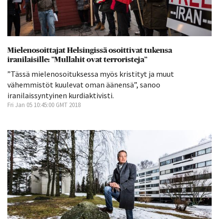
Mielenosoittajat Helsingissä osoittivat tukensa
iranilaisille: ”Mullahit ovat terroristeja”
”Tässä mielenosoituksessa myös kristityt ja muut
vähemmistöt kuulevat oman äänensä”, sanoo
iranilaissyntyinen kurdiaktivisti.
Fri Jan 05 10:45:00 GMT 2018