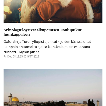
Arkeologit löysivät alkuperäisen "Joulupukin"
luunkappaleen
Oxfordin ja Turun yliopistojen tutkijoiden käsissä ollut
luunpala on samalta ajalta kuin Joulupukin esikuvana
tunnettu Myran piispa.
Fri Dec 08 13:15:00 GMT 2017