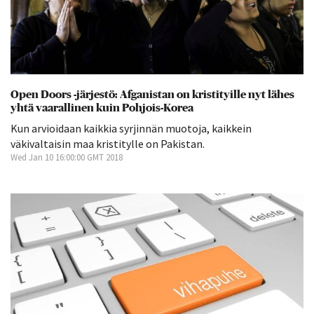
Open Doors -järjestö: Afganistan on kristityille nyt lähes
yhtä vaarallinen kuin Pohjois-Korea
Kun arvioidaan kaikkia syrjinnän muotoja, kaikkein
väkivaltaisin maa kristitylle on Pakistan.
Wed Jan 10 16:00:00 GMT 2018