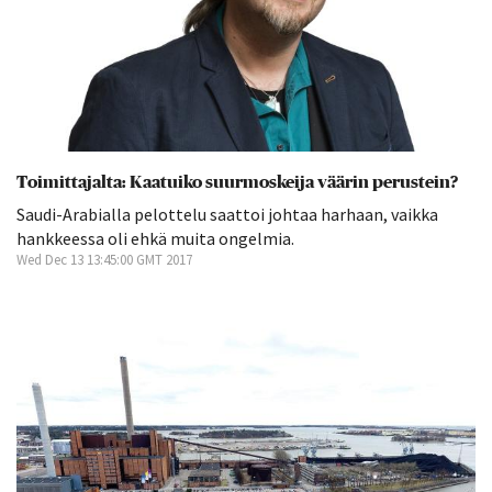
Toimittajalta: Kaatuiko suurmoskeija väärin perustein?
Saudi-Arabialla pelottelu saattoi johtaa harhaan, vaikka
hankkeessa oli ehkä muita ongelmia.
Wed Dec 13 13:45:00 GMT 2017