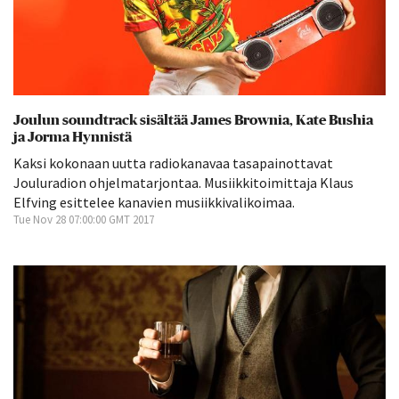
Joulun soundtrack sisältää James Brownia, Kate Bushia
ja Jorma Hynnistä
Kaksi kokonaan uutta radiokanavaa tasapainottavat
Jouluradion ohjelmatarjontaa. Musiikkitoimittaja Klaus
Elfving esittelee kanavien musiikkivalikoimaa.
Tue Nov 28 07:00:00 GMT 2017