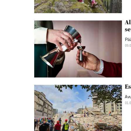
Al
se
Pä
09.
Es
Av
01.