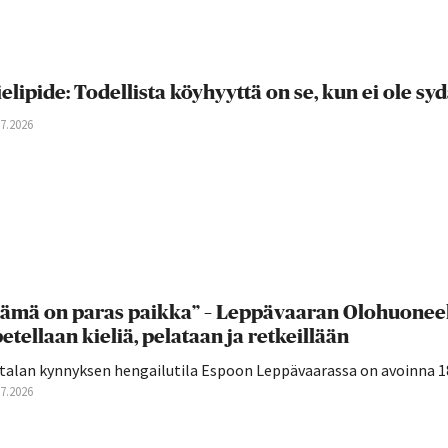
elipide: Todellista köyhyyttä on se, kun ei ole s
07.2026
ämä on paras paikka” – Leppävaaran Olohuoneell
etellaan kieliä, pelataan ja retkeillään
talan kynnyksen hengailutila Espoon Leppävaarassa on avoinna 18–
07.2026