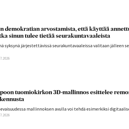
n demokratian arvostamista, että käyttää annettu
tka sinun tulee tietää seurakuntavaaleista
ä syksynä järjestettävissä seurakuntavaaleissa valitaan jälleen 
07.2026
poon tuomiokirkon 3D-mallinnos esittelee remon
kennusta
evaisuudessa mallinnoksen avulla voi tehdä esimerkiksi digitaalis
07.2026