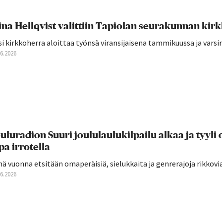
ina Hellqvist valittiin Tapiolan seurakunnan kir
i kirkkoherra aloittaa työnsä viransijaisena tammikuussa ja varsi
06.2026
uluradion Suuri joululaulukilpailu alkaa ja tyyli
pa irrotella
ä vuonna etsitään omaperäisiä, sielukkaita ja genrerajoja rikkovia
06.2026