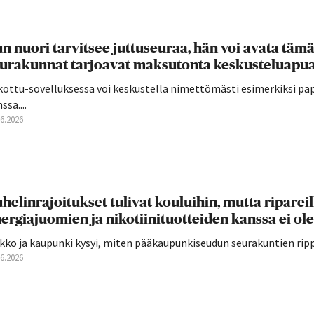
n nuori tarvitsee juttuseuraa, hän voi avata täm
urakunnat tarjoavat maksutonta keskusteluapua
kottu-sovelluksessa voi keskustella nimettömästi esimerkiksi pap
ssa....
06.2026
helinrajoitukset tulivat kouluihin, mutta ripareilla 
ergiajuomien ja nikotiinituotteiden kanssa ei o
kko ja kaupunki kysyi, miten pääkaupunkiseudun seurakuntien rippi
06.2026