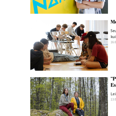
Mo
Seu
kui
16.
”P
Es
Lei
13.