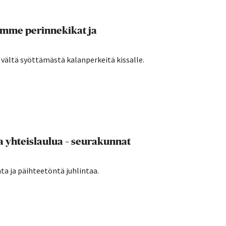
amme perinnekikat ja
a vältä syöttämästä kalanperkeitä kissalle.
a yhteislaulua – seurakunnat
a ja päihteetöntä juhlintaa.