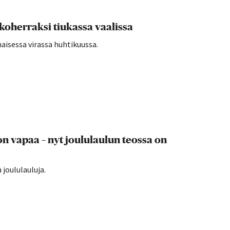
kkoherraksi tiukassa vaalissa
naisessa virassa huhtikuussa.
 on vapaa – nyt joululaulun teossa on
 joululauluja.