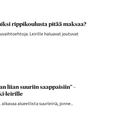
ksi rippikoulusta pitää maksaa?
vaihtoehtoja. Leirille haluavat joutuvat
n liian suuriin saappaisiin” –
-leirille
alkavaa alueellista suurleiriä, jonne...