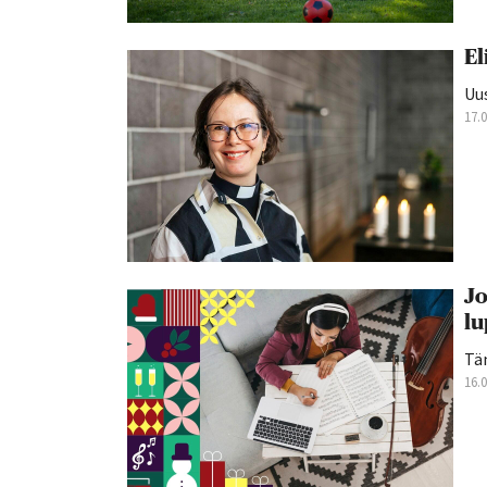
El
Uus
17.
Jo
lu
Tän
16.