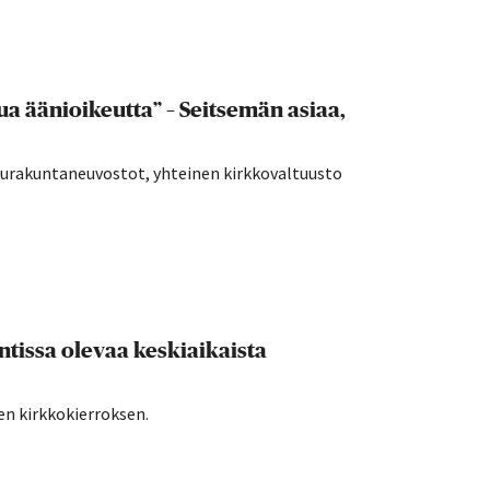
a äänioikeutta” – Seitsemän asiaa,
seurakuntaneuvostot, yhteinen kirkkovaltuusto
tissa olevaa keskiaikaista
en kirkkokierroksen.