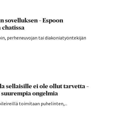
än sovelluksen – Espoon
 chatissa
in, perheneuvojan tai diakoniatyöntekijän
sellaisille ei ole ollut tarvetta –
le suurempia ongelmia
leireillä toimitaan puhelinten,...