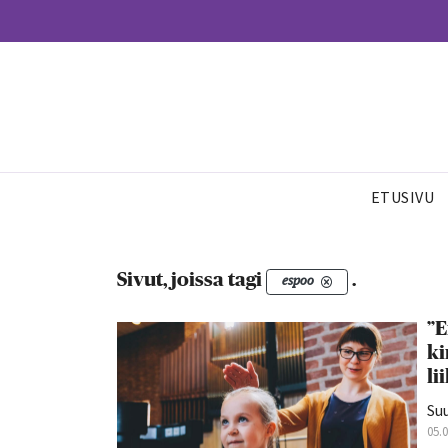
ETUSIVU
Sivut, joissa tagi
.
espoo
”E
ki
li
Suu
05.