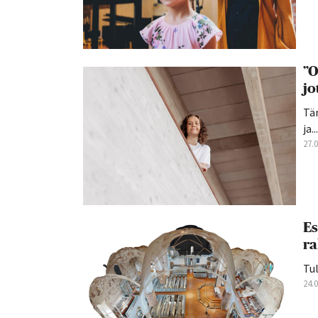
”O
jo
Tän
ja...
27.
Es
ra
Tul
24.