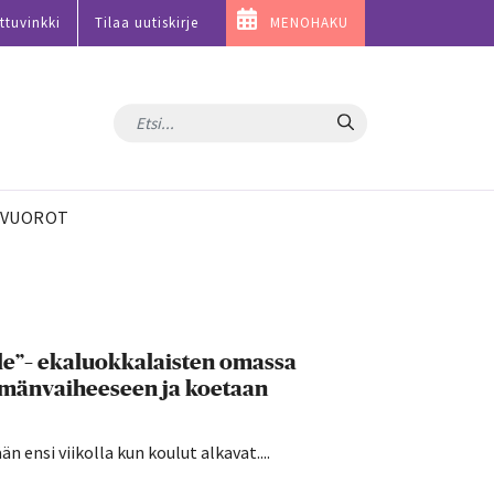
ttuvinkki
Tilaa uutiskirje
MENOHAKU
Hae
VUOROT
lle”– ekaluokkalaisten omassa
ämänvaiheeseen ja koetaan
 ensi viikolla kun koulut alkavat....