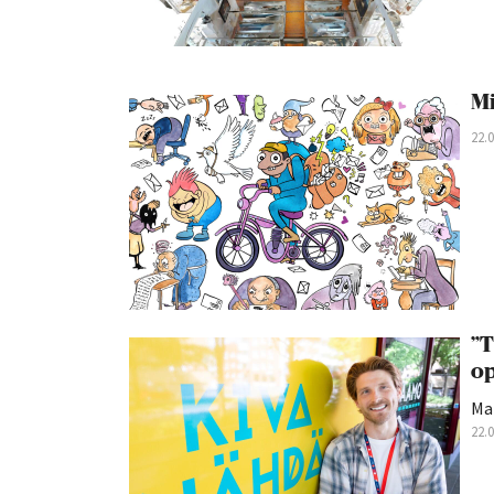
Mi
22.
”T
op
Ma
22.