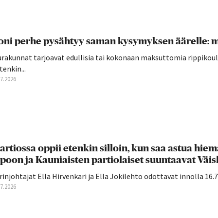
ni perhe pysähtyy saman kysymyksen äärelle: mi
rakunnat tarjoavat edullisia tai kokonaan maksuttomia rippikoulu
tenkin...
07.2026
artiossa oppii etenkin silloin, kun saa astua hiema
poon ja Kauniaisten partiolaiset suuntaavat Väiski
rinjohtajat Ella Hirvenkari ja Ella Jokilehto odottavat innolla 16.7. 
07.2026