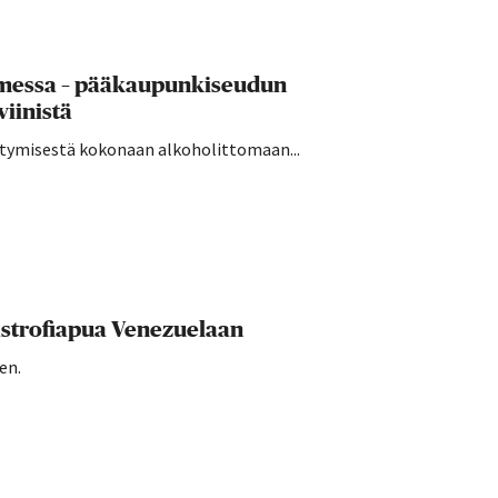
uomessa – pääkaupunkiseudun
viinistä
irtymisestä kokonaan alkoholittomaan...
strofiapua Venezuelaan
en.