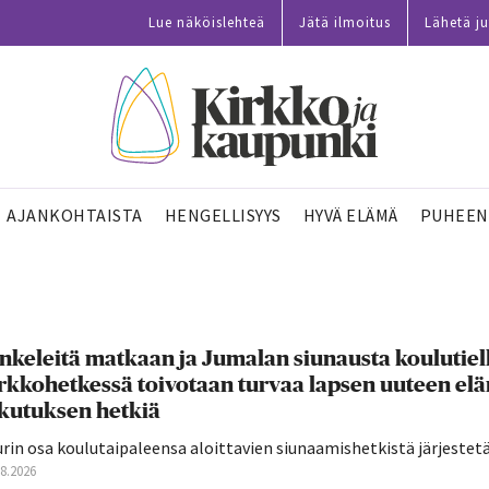
Lue näköislehteä
Jätä ilmoitus
Lähetä ju
AJANKOHTAISTA
HENGELLISYYS
HYVÄ ELÄMÄ
PUHEEN
nkeleitä matkaan ja Jumalan siunausta koulutie
rkkohetkessä toivotaan turvaa lapsen uuteen el
ikutuksen hetkiä
rin osa koulutaipaleensa aloittavien siunaamishetkistä järjestetään
08.2026