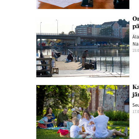
On
p
Älä
Nä
23.
Ka
jä
Se
17.