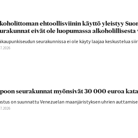
koholittoman ehtoollisviinin käyttö yleistyy S
urakunnat eivät ole luopumassa alkoholillisesta 
äkaupunkiseudun seurakunnissa ei ole käyty laajaa keskustelua si
07.2026
poon seurakunnat myönsivät 30 000 euroa kata
ustus on suunnattu Venezuelan maanjäristyksen uhrien auttamise
07.2026