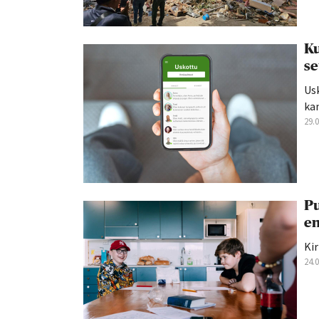
Ku
se
Us
kan
29.
Pu
en
Kir
24.