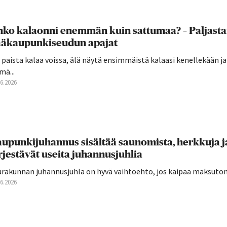
ko kalaonni enemmän kuin sattumaa? – Paljast
ääkaupunkiseudun apajat
 paista kalaa voissa, älä näytä ensimmäistä kalaasi kenellekään j
mä...
06.2026
upunkijuhannus sisältää saunomista, herkkuja j
rjestävät useita juhannusjuhlia
urakunnan juhannusjuhla on hyvä vaihtoehto, jos kaipaa maksutont
06.2026