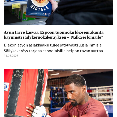
Avun tarve kasvaa, Espoon tuomiokirkkoseurakunta
käynnisti säilykeruokakeräyksen – ”Nälkä ei lomaile”
Diakoniatyön asiakkaaksi tulee jatkuvasti uusia ihmisiä.
Säilykekeräys tarjoaa espoolaisille helpon tavan auttaa.
11.06.2026