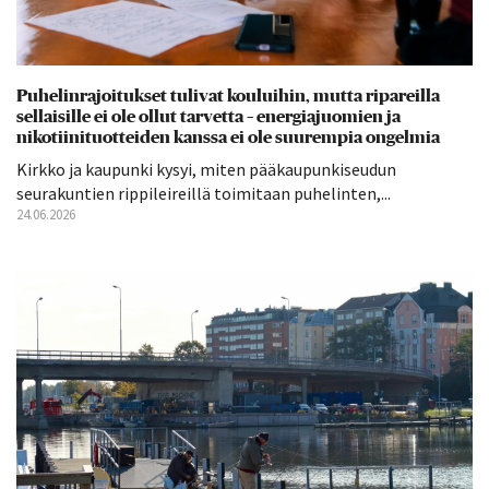
Puhelinrajoitukset tulivat kouluihin, mutta ripareilla
sellaisille ei ole ollut tarvetta – energiajuomien ja
nikotiinituotteiden kanssa ei ole suurempia ongelmia
Kirkko ja kaupunki kysyi, miten pääkaupunkiseudun
seurakuntien rippileireillä toimitaan puhelinten,...
24.06.2026