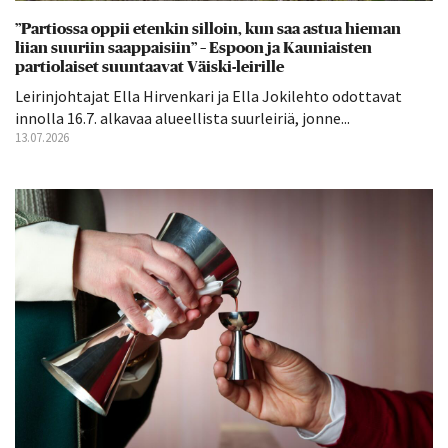
”Partiossa oppii etenkin silloin, kun saa astua hieman
liian suuriin saappaisiin” – Espoon ja Kauniaisten
partiolaiset suuntaavat Väiski-leirille
Leirinjohtajat Ella Hirvenkari ja Ella Jokilehto odottavat
innolla 16.7. alkavaa alueellista suurleiriä, jonne...
13.07.2026