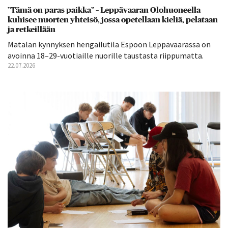
”Tämä on paras paikka” – Leppävaaran Olohuoneella
kuhisee nuorten yhteisö, jossa opetellaan kieliä, pelataan
ja retkeillään
Matalan kynnyksen hengailutila Espoon Leppävaarassa on
avoinna 18–29-vuotiaille nuorille taustasta riippumatta.
22.07.2026