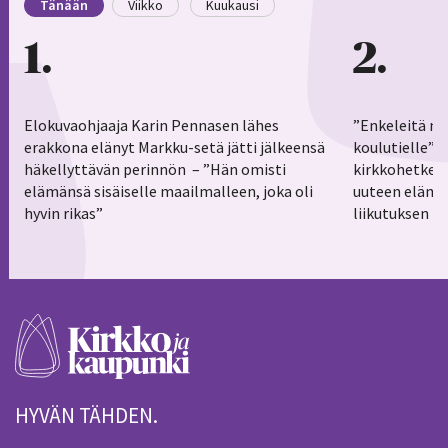
Tänään
Viikko
Kuukausi
1
2
Elokuvaohjaaja Karin Pennasen lähes
”Enkeleitä ma
erakkona elänyt Markku-setä jätti jälkeensä
koulutielle”–
häkellyttävän perinnön – ”Hän omisti
kirkkohetkess
elämänsä sisäiselle maailmalleen, joka oli
uuteen elämä
hyvin rikas”
liikutuksen h
HYVÄN TÄHDEN.