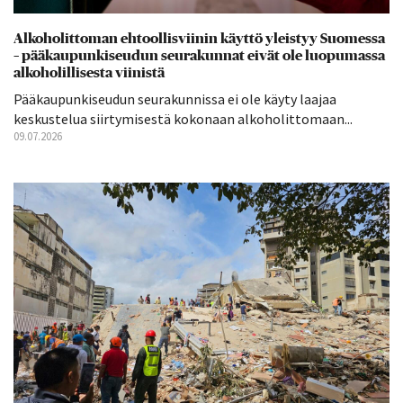
Alkoholittoman ehtoollisviinin käyttö yleistyy Suomessa
– pääkaupunkiseudun seurakunnat eivät ole luopumassa
alkoholillisesta viinistä
Pääkaupunkiseudun seurakunnissa ei ole käyty laajaa
keskustelua siirtymisestä kokonaan alkoholittomaan...
09.07.2026