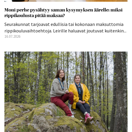
Moni perhe pysähtyy saman kysymyksen äärelle: miksi
rippikoulusta pitää maksaa?
Seurakunnat tarjoavat edullisia tai kokonaan maksuttomia
rippikouluvaihtoehtoja. Leirille haluavat joutuvat kuitenkin...
16.07.2026