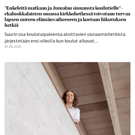
”Enkeleitä matkaan ja Jumalan siunausta koulutielle”–
ekaluokkalaisten omassa kirkkohetkessä toivotaan turvaa
lapsen uuteen elämänvaiheeseen ja koetaan liikutuksen
hetkiä
Suurin osa koulutaipaleensa aloittavien siunaamishetkistä
järjestetään ensi viikolla kun koulut alkavat....
05.08.2026