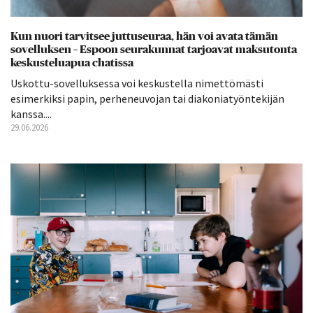
Kun nuori tarvitsee juttuseuraa, hän voi avata tämän
sovelluksen – Espoon seurakunnat tarjoavat maksutonta
keskusteluapua chatissa
Uskottu-sovelluksessa voi keskustella nimettömästi
esimerkiksi papin, perheneuvojan tai diakoniatyöntekijän
kanssa....
29.06.2026