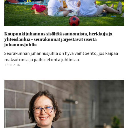
Kaupunkijuhannus sisältää saunomista, herkkuja ja
yhteislaulua – seurakunnat järjestävät useita
juhannusjuhlia
Seurakunnan juhannusjuhla on hyvä vaihtoehto, jos kaipaa
maksutonta ja päihteetöntä juhlintaa.
17.06.2026