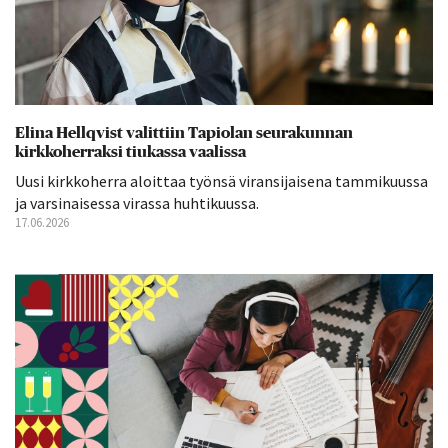
Elina Hellqvist valittiin Tapiolan seurakunnan
kirkkoherraksi tiukassa vaalissa
Uusi kirkkoherra aloittaa työnsä viransijaisena tammikuussa
ja varsinaisessa virassa huhtikuussa.
17.06.2026